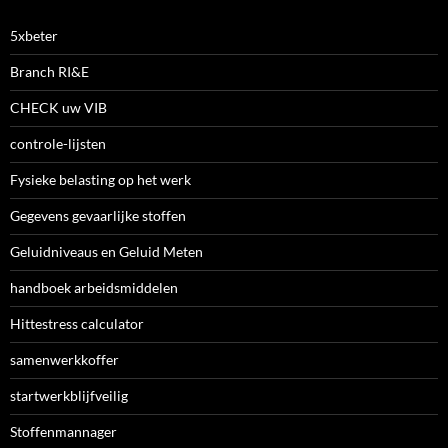
5xbeter
Branch RI&E
CHECK uw VIB
controle-lijsten
Fysieke belasting op het werk
Gegevens gevaarlijke stoffen
Geluidniveaus en Geluid Meten
handboek arbeidsmiddelen
Hittestress calculator
samenwerkkoffer
startwerkblijfveilig
Stoffenmannager