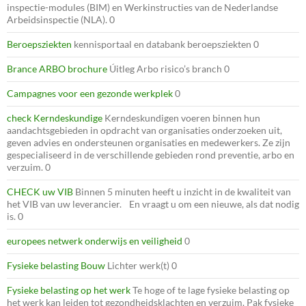
inspectie-modules (BIM) en Werkinstructies van de Nederlandse
Arbeidsinspectie (NLA). 0
Beroepsziekten
kennisportaal en databank beroepsziekten 0
Brance ARBO brochure
Úitleg Arbo risico’s branch 0
Campagnes voor een gezonde werkplek
0
check Kerndeskundige
Kerndeskundigen voeren binnen hun
aandachtsgebieden in opdracht van organisaties onderzoeken uit,
geven advies en ondersteunen organisaties en medewerkers. Ze zijn
gespecialiseerd in de verschillende gebieden rond preventie, arbo en
verzuim. 0
CHECK uw VIB
Binnen 5 minuten heeft u inzicht in de kwaliteit van
het VIB van uw leverancier. En vraagt u om een nieuwe, als dat nodig
is. 0
europees netwerk onderwijs en veiligheid
0
Fysieke belasting Bouw
Lichter werk(t) 0
Fysieke belasting op het werk
Te hoge of te lage fysieke belasting op
het werk kan leiden tot gezondheidsklachten en verzuim. Pak fysieke