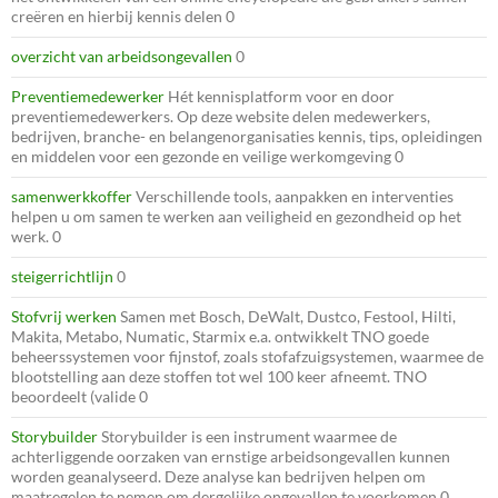
creëren en hierbij kennis delen 0
overzicht van arbeidsongevallen
0
Preventiemedewerker
Hét kennisplatform voor en door
preventiemedewerkers. Op deze website delen medewerkers,
bedrijven, branche- en belangenorganisaties kennis, tips, opleidingen
en middelen voor een gezonde en veilige werkomgeving 0
samenwerkkoffer
Verschillende tools, aanpakken en interventies
helpen u om samen te werken aan veiligheid en gezondheid op het
werk. 0
steigerrichtlijn
0
Stofvrij werken
Samen met Bosch, DeWalt, Dustco, Festool, Hilti,
Makita, Metabo, Numatic, Starmix e.a. ontwikkelt TNO goede
beheerssystemen voor fijnstof, zoals stofafzuigsystemen, waarmee de
blootstelling aan deze stoffen tot wel 100 keer afneemt. TNO
beoordeelt (valide 0
Storybuilder
Storybuilder is een instrument waarmee de
achterliggende oorzaken van ernstige arbeidsongevallen kunnen
worden geanalyseerd. Deze analyse kan bedrijven helpen om
maatregelen te nemen om dergelijke ongevallen te voorkomen 0