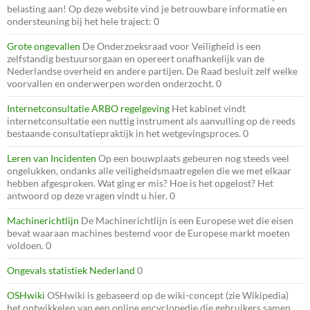
belasting aan! Op deze website vind je betrouwbare informatie en
ondersteuning bij het hele traject: 0
Grote ongevallen
De Onderzoeksraad voor Veiligheid is een
zelfstandig bestuursorgaan en opereert onafhankelijk van de
Nederlandse overheid en andere partijen. De Raad besluit zelf welke
voorvallen en onderwerpen worden onderzocht. 0
Internetconsultatie ARBO regelgeving
Het kabinet vindt
internetconsultatie een nuttig instrument als aanvulling op de reeds
bestaande consultatiepraktijk in het wetgevingsproces. 0
Leren van Incidenten
Op een bouwplaats gebeuren nog steeds veel
ongelukken, ondanks alle veiligheidsmaatregelen die we met elkaar
hebben afgesproken. Wat ging er mis? Hoe is het opgelost? Het
antwoord op deze vragen vindt u hier. 0
Machinerichtlijn
De Machinerichtlijn is een Europese wet die eisen
bevat waaraan machines bestemd voor de Europese markt moeten
voldoen. 0
Ongevals statistiek Nederland
0
OSHwiki
OSHwiki is gebaseerd op de wiki-concept (zie Wikipedia)
het ontwikkelen van een online encyclopedie die gebruikers samen