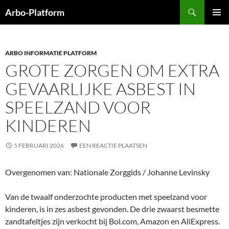
Ga
Zoeken
Arbo-Platform
naar
PRIMAI
de
MENU
inhoud
ARBO INFORMATIE PLATFORM
GROTE ZORGEN OM EXTRA
GEVAARLIJKE ASBEST IN
SPEELZAND VOOR
KINDEREN
5 FEBRUARI 2026
EEN REACTIE PLAATSEN
Overgenomen van: Nationale Zorggids / Johanne Levinsky
Van de twaalf onderzochte producten met speelzand voor
kinderen, is in zes asbest gevonden. De drie zwaarst besmette
zandtafeltjes zijn verkocht bij Bol.com, Amazon en AliExpress.