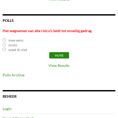
POLLS
Het wegnemen van alle risico's leidt tot onveilig gedrag
mee eens
onzin
weet ik niet
View Results
Polls Archive
BEHEER
Login