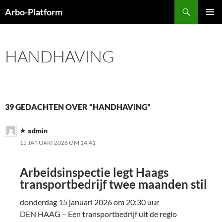
Ga
Zoeken
Arbo-Platform
naar
PRIMAI
de
MENU
inhoud
HANDHAVING
39 GEDACHTEN OVER “HANDHAVING”
admin
15 JANUARI 2026 OM 14:41
Arbeidsinspectie legt Haags
transportbedrijf twee maanden stil
donderdag 15 januari 2026 om 20:30 uur
DEN HAAG – Een transportbedrijf uit de regio