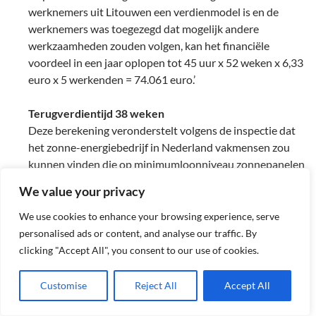
werknemers uit Litouwen een verdienmodel is en de
werknemers was toegezegd dat mogelijk andere
werkzaamheden zouden volgen, kan het financiële
voordeel in een jaar oplopen tot 45 uur x 52 weken x 6,33
euro x 5 werkenden = 74.061 euro.’
Terugverdientijd 38 weken
Deze berekening veronderstelt volgens de inspectie dat
het zonne-energiebedrijf in Nederland vakmensen zou
kunnen vinden die op minimumloonniveau zonnepanelen
kunnen installeren. Omdat dat niet realistisch lijkt, is het
We value your privacy
feitelijk verkregen loonvoordeel vermoedelijk dus nog
groter.
We use cookies to enhance your browsing experience, serve
personalised ads or content, and analyse our traffic. By
In totaal heeft de Arbeidsinspectie in deze zaak 5
clicking "Accept All", you consent to our use of cookies.
bedrijven als werkgever van de 5 derdelanders
aangemerkt. Deze ondernemingen hebben verschillende
Customise
Reject All
Accept All
rollen als opdrachtgever, hoofdaannemer, aannemer,