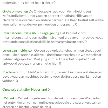
ondersteuning bij het hele traject: 0
Grote ongevallen
De Onderzoeksraad voor Veiligheid is een
zelfstandig bestuursorgaan en opereert onafhankelijk van de
Nederlandse overheid en andere partijen. De Raad besluit zelf welke
voorvallen en onderwerpen worden onderzocht. 0
Internetconsultatie ARBO regelgeving
Het kabinet vindt
internetconsultatie een nuttig instrument als aanvulling op de reeds
bestaande consultatiepraktijk in het wetgevingsproces. 0
Leren van Incidenten
Op een bouwplaats gebeuren nog steeds veel
ongelukken, ondanks alle veiligheidsmaatregelen die we met elkaar
hebben afgesproken. Wat ging er mis? Hoe is het opgelost? Het
antwoord op deze vragen vindt u hier. 0
Machinerichtlijn
De Machinerichtlijn is een Europese wet die eisen
bevat waaraan machines bestemd voor de Europese markt moeten
voldoen. 0
Ongevals statistiek Nederland
0
OSHwiki
OSHwiki is gebaseerd op de wiki-concept (zie Wikipedia)
het ontwikkelen van een online encyclopedie die gebruikers samen
creëren en hierbij kennis delen 0