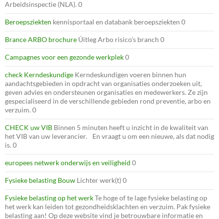
Arbeidsinspectie (NLA). 0
Beroepsziekten
kennisportaal en databank beroepsziekten 0
Brance ARBO brochure
Úitleg Arbo risico’s branch 0
Campagnes voor een gezonde werkplek
0
check Kerndeskundige
Kerndeskundigen voeren binnen hun
aandachtsgebieden in opdracht van organisaties onderzoeken uit,
geven advies en ondersteunen organisaties en medewerkers. Ze zijn
gespecialiseerd in de verschillende gebieden rond preventie, arbo en
verzuim. 0
CHECK uw VIB
Binnen 5 minuten heeft u inzicht in de kwaliteit van
het VIB van uw leverancier. En vraagt u om een nieuwe, als dat nodig
is. 0
europees netwerk onderwijs en veiligheid
0
Fysieke belasting Bouw
Lichter werk(t) 0
Fysieke belasting op het werk
Te hoge of te lage fysieke belasting op
het werk kan leiden tot gezondheidsklachten en verzuim. Pak fysieke
belasting aan! Op deze website vind je betrouwbare informatie en