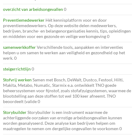
overzicht van arbeidsongevallen
0
Preventiemedewerker
Hét kennisplatform voor en door
preventiemedewerkers. Op deze website delen medewerkers,
bedrijven, branche- en belangenorganisaties kennis, tips, opleidingen
en middelen voor een gezonde en veilige werkomgeving 0
samenwerkkoffer
Verschillende tools, aanpakken en interventies
helpen u om samen te werken aan veiligheid en gezondheid op het
werk. 0
steigerrichtlijn
0
Stofvrij werken
Samen met Bosch, DeWalt, Dustco, Festool, Hilti,
Makita, Metabo, Numatic, Starmix e.a. ontwikkelt TNO goede
beheerssystemen voor fijnstof, zoals stofafzuigsystemen, waarmee de
blootstelling aan deze stoffen tot wel 100 keer afneemt. TNO
beoordeelt (valide 0
Storybuilder
Storybuilder is een instrument waarmee de
achterliggende oorzaken van ernstige arbeidsongevallen kunnen
worden geanalyseerd. Deze analyse kan bedrijven helpen om
maatregelen te nemen om dergelijke ongevallen te voorkomen 0