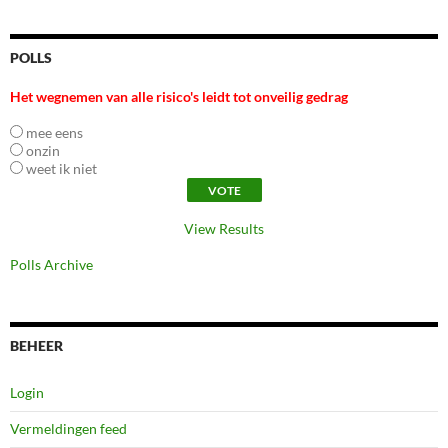
POLLS
Het wegnemen van alle risico's leidt tot onveilig gedrag
mee eens
onzin
weet ik niet
View Results
Polls Archive
BEHEER
Login
Vermeldingen feed