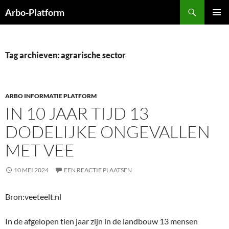
Ga
Zoeken
Arbo-Platform
naar
PRIMAI
de
MENU
inhoud
Tag archieven: agrarische sector
ARBO INFORMATIE PLATFORM
IN 10 JAAR TIJD 13
DODELIJKE ONGEVALLEN
MET VEE
10 MEI 2024
EEN REACTIE PLAATSEN
Bron:veeteelt.nl
In de afgelopen tien jaar zijn in de landbouw 13 mensen