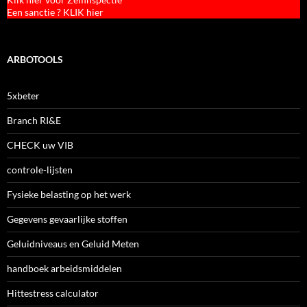
Een sanctie ? KLIK hier
ARBOTOOLS
5xbeter
Branch RI&E
CHECK uw VIB
controle-lijsten
Fysieke belasting op het werk
Gegevens gevaarlijke stoffen
Geluidniveaus en Geluid Meten
handboek arbeidsmiddelen
Hittestress calculator