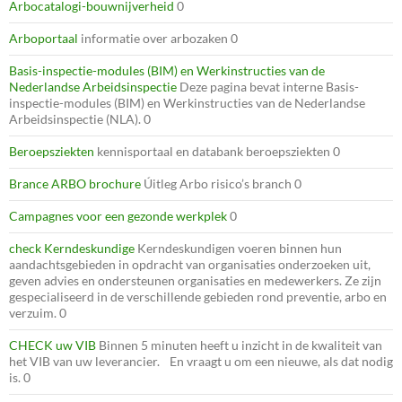
Arbocatalogi-bouwnijverheid
0
Arboportaal
informatie over arbozaken 0
Basis-inspectie-modules (BIM) en Werkinstructies van de
Nederlandse Arbeidsinspectie
Deze pagina bevat interne Basis-
inspectie-modules (BIM) en Werkinstructies van de Nederlandse
Arbeidsinspectie (NLA). 0
Beroepsziekten
kennisportaal en databank beroepsziekten 0
Brance ARBO brochure
Úitleg Arbo risico’s branch 0
Campagnes voor een gezonde werkplek
0
check Kerndeskundige
Kerndeskundigen voeren binnen hun
aandachtsgebieden in opdracht van organisaties onderzoeken uit,
geven advies en ondersteunen organisaties en medewerkers. Ze zijn
gespecialiseerd in de verschillende gebieden rond preventie, arbo en
verzuim. 0
CHECK uw VIB
Binnen 5 minuten heeft u inzicht in de kwaliteit van
het VIB van uw leverancier. En vraagt u om een nieuwe, als dat nodig
is. 0