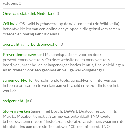
voldoen. 0
Ongevals statistiek Nederland
0
OSHwiki
OSHwiki is gebaseerd op de wiki-concept (zie Wikipedia)
het ontwikkelen van een online encyclopedie die gebruikers samen
creëren en hierbij kennis delen 0
overzicht van arbeidsongevallen
0
Preventiemedewerker
Hét kennisplatform voor en door
preventiemedewerkers. Op deze website delen medewerkers,
bedrijven, branche- en belangenorganisaties kennis, tips, opleidingen
en middelen voor een gezonde en veilige werkomgeving 0
samenwerkkoffer
Verschillende tools, aanpakken en interventies
helpen u om samen te werken aan veiligheid en gezondheid op het
werk. 0
steigerrichtlijn
0
Stofvrij werken
Samen met Bosch, DeWalt, Dustco, Festool, Hilti,
Makita, Metabo, Numatic, Starmix e.a. ontwikkelt TNO goede
beheerssystemen voor fijnstof, zoals stofafzuigsystemen, waarmee de
blootstelling aan deze stoffen tot wel 100 keer afneemt. TNO