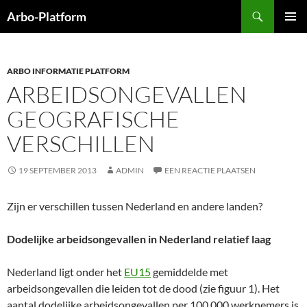
Ga
Zoeken
Arbo-Platform
naar
PRIMAI
de
MENU
inhoud
ARBO INFORMATIE PLATFORM
ARBEIDSONGEVALLEN
GEOGRAFISCHE
VERSCHILLEN
19 SEPTEMBER 2013
ADMIN
EEN REACTIE PLAATSEN
Zijn er verschillen tussen Nederland en andere landen?
Dodelijke arbeidsongevallen in Nederland relatief laag
Nederland ligt onder het
EU15
gemiddelde met
arbeidsongevallen die leiden tot de dood (zie figuur 1). Het
aantal dodelijke arbeidsongevallen per 100.000 werknemers is