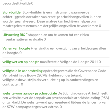
beoordeelt (valide 0
Storybuilder
Storybuilder is een instrument waarmee de
achterliggende oorzaken van ernstige arbeidsongevallen kunnen
worden geanalyseerd. Deze analyse kan bedrijven helpen om
maatregelen te nemen om dergelijke ongevallen te voorkomen 0
Uitvoering RI&E
stappenplan om te komen tot een risico-
inventarisatie en evaluatie 0
Vallen van hoogte
Hier vindt u een overzicht van arbeidsongevallen
op hoogte. 0
veilig werken op hoogte
manifestatie Velig op de Hoogte 2011 0
veiligheid in aanbesteding
opdrachtgevers die de Governance Code
Veiligheid in de Bouw (GCVB) hebben ondertekend,
veiligheidsbewustzijn als verplichting op in aanbestedingen en
contracten. 0
website voor aanpak psychosociale
De Stichting van de Arbeid heeft
een website over de aanpak van psychosociale arbeidsbelasting (PSA)
ontwikkeld. De website werd gepresenteerd tijdens de lancering van
de SZW-campagne tegen werkstress. 0