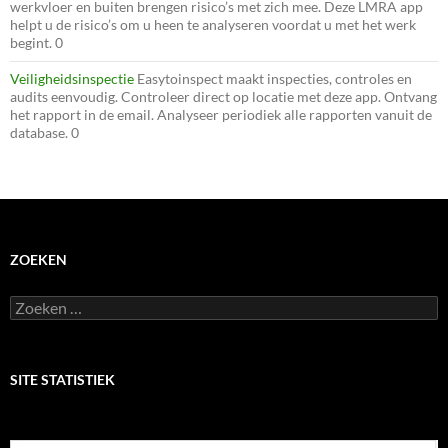
werkvloer en buiten brengen risico’s met zich mee. Deze LMRA app
helpt u de risico’s om u heen te analyseren voordat u met het werk
begint. 0
Veiligheidsinspectie
Easytoinspect maakt inspecties, controles en
audits eenvoudig. Controleer direct op locatie met deze app. Ontvang
het rapport in de email. Analyseer periodiek alle rapporten vanuit de
database. 0
ZOEKEN
Zoeken
naar:
SITE STATISTIEK