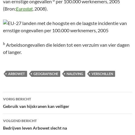
b
van ernstige ongevallen
per 100.000 werknemers, 2005
(Bron:
Eurostat
, 2008).
b
Arbeidsongevallen die leiden tot een verzuim van vier dagen
of langer.
ARBOWET
GEOGRAFISCHE
NALEVING
VERSCHILLEN
Bericht
VORIG BERICHT
navigatie
Gebruik van hijskranen kan veiliger
VOLGEND BERICHT
Bedrijven leven Arbowet slecht na