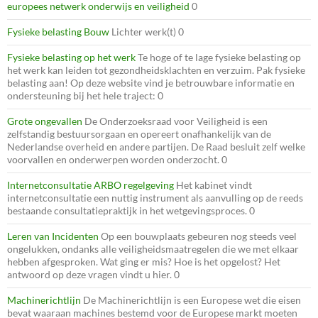
europees netwerk onderwijs en veiligheid
0
Fysieke belasting Bouw
Lichter werk(t) 0
Fysieke belasting op het werk
Te hoge of te lage fysieke belasting op
het werk kan leiden tot gezondheidsklachten en verzuim. Pak fysieke
belasting aan! Op deze website vind je betrouwbare informatie en
ondersteuning bij het hele traject: 0
Grote ongevallen
De Onderzoeksraad voor Veiligheid is een
zelfstandig bestuursorgaan en opereert onafhankelijk van de
Nederlandse overheid en andere partijen. De Raad besluit zelf welke
voorvallen en onderwerpen worden onderzocht. 0
Internetconsultatie ARBO regelgeving
Het kabinet vindt
internetconsultatie een nuttig instrument als aanvulling op de reeds
bestaande consultatiepraktijk in het wetgevingsproces. 0
Leren van Incidenten
Op een bouwplaats gebeuren nog steeds veel
ongelukken, ondanks alle veiligheidsmaatregelen die we met elkaar
hebben afgesproken. Wat ging er mis? Hoe is het opgelost? Het
antwoord op deze vragen vindt u hier. 0
Machinerichtlijn
De Machinerichtlijn is een Europese wet die eisen
bevat waaraan machines bestemd voor de Europese markt moeten