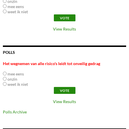
onzin
mee eens
weet ik niet
View Results
POLLS
Het wegnemen van alle risico's leidt tot onveilig gedrag
mee eens
onzin
weet ik niet
View Results
Polls Archive