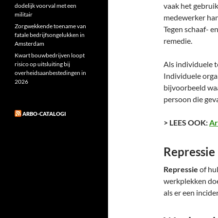
vaak het gebrui
dodelijk voorval met een
militair
medewerker han
Zorgwekkende toename van
Tegen schaaf- e
fatale bedrijfsongelukken in
remedie.
Amsterdam
Kwart bouwbedrijven loopt
Als individuele 
risico op uitsluiting bij
overheidsaanbestedingen in
Individuele orga
2026
bijvoorbeeld wa
persoon die geva
ARBO-CATALOGI
> LEES OOK:
Ar
Repressie
Repressie
of hu
werkplekken doe
als er een incide