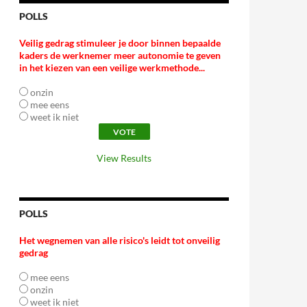
POLLS
Veilig gedrag stimuleer je door binnen bepaalde
kaders de werknemer meer autonomie te geven
in het kiezen van een veilige werkmethode...
onzin
mee eens
weet ik niet
View Results
POLLS
Het wegnemen van alle risico's leidt tot onveilig
gedrag
mee eens
onzin
weet ik niet