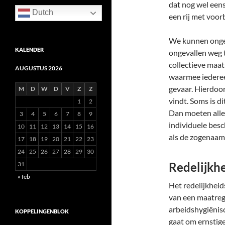
dat nog wel een
Dutch
een rij met voor
We kunnen onge
KALENDER
ongevallen weg 
collectieve maat
AUGUSTUS 2026
waarmee iederee
gevaar. Hierdoor
M
D
W
D
V
Z
Z
vindt. Soms is d
1
2
Dan moeten alle
3
4
5
6
7
8
9
individuele bes
10
11
12
13
14
15
16
als de zogenaam
17
18
19
20
21
22
23
24
25
26
27
28
29
30
Redelijkh
31
« feb
Het redelijkheid
van een maatrege
arbeidshygiënisc
KOPPELINGENBLOK
gaat om ernstig