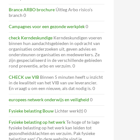
Brance ARBO brochure
Úitleg Arbo risico’s
branch 0
Campagnes voor een gezonde werkplek
0
check Kerndeskundige
Kerndeskundigen voeren
binnen hun aandachtsgebieden in opdracht van
organisaties onderzoeken uit, geven advies en
ondersteunen organisaties en medewerkers. Ze
zijn gespecialiseerd in de verschillende gebieden
rond preventie, arbo en verzuim. 0
CHECK uw VIB
Binnen 5 minuten heeft u inzicht
in de kwaliteit van het VIB van uw leverancier.
En vraagt u om een nieuwe, als dat nodig is. 0
europees netwerk onderwijs en veiligheid
0
Fysieke belasting Bouw
Lichter werk(t) 0
Fysieke belasting op het werk
Te hoge of te lage
fysieke belasting op het werk kan leiden tot
gezondheidsklachten en verzuim. Pak fysieke
belasting aan! Op deze website vind je