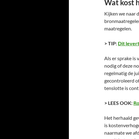
Wat kost 
Kijken we naar d
bronmaatregelen
maatregelen.
> TIP:
Dit lever
Als er sprake is
nodig of deze no
regelmatig de j
gecontroleerd o
tenslotte is con
> LEES OOK:
Ro
Het herhaald gev
is kostenverhog
naarmate we afd