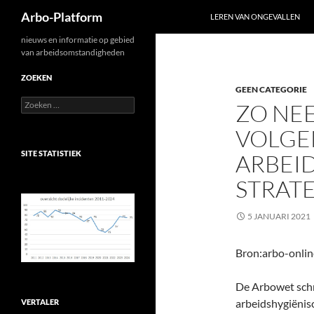
Zoeken
Arbo-Platform
LEREN VAN ONGEVALLEN
Ga
nieuws en informatie op gebied
van arbeidsomstandigheden
naar
de
ZOEKEN
GEEN CATEGORIE
inhoud
Zoeken
ZO NE
naar:
VOLGE
SITE STATISTIEK
ARBEI
STRAT
5 JANUARI 2021
Bron:arbo-onlin
De Arbowet schri
arbeidshygiënisc
VERTALER