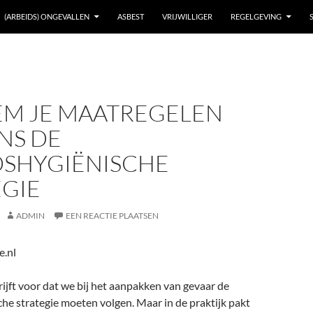
(ARBEIDS) ONGEVALLEN
ASBEST
VRIJWILLIGER
REGELGEVING
EM JE MAATREGELEN
NS DE
DSHYGIËNISCHE
EGIE
ADMIN
EEN REACTIE PLAATSEN
e.nl
jft voor dat we bij het aanpakken van gevaar de
he strategie moeten volgen. Maar in de praktijk pakt