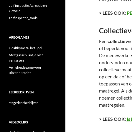
zelf inspectie Agressie en
Geweld
> LEES OOK:
PB
zelfinspectie_tools
Collectie
ARBOGAMES
Een
collectieve
of beperkt voor 
Healthymetal het Spel
De medewerkers 
Mestgassen laat je niet
verrassen
ondervinden nau
Veiligheidsgame voor
collectieve maat
uitzendkracht
op een dak of he
toepassen van ee
maatregel. Als d
LEERBEDRIJVEN
noemen collecti
stage/leerbedrijven
maatregelen.
> LEES OOK:
Is
VIDEOCLIPS