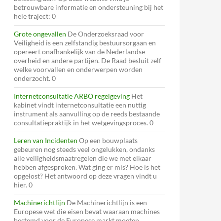
betrouwbare informatie en ondersteuning bij het
hele traject: 0
Grote ongevallen
De Onderzoeksraad voor
Veiligheid is een zelfstandig bestuursorgaan en
opereert onafhankelijk van de Nederlandse
overheid en andere partijen. De Raad besluit zelf
welke voorvallen en onderwerpen worden
onderzocht. 0
Internetconsultatie ARBO regelgeving
Het
kabinet vindt internetconsultatie een nuttig
instrument als aanvulling op de reeds bestaande
consultatiepraktijk in het wetgevingsproces. 0
Leren van Incidenten
Op een bouwplaats
gebeuren nog steeds veel ongelukken, ondanks
alle veiligheidsmaatregelen die we met elkaar
hebben afgesproken. Wat ging er mis? Hoe is het
opgelost? Het antwoord op deze vragen vindt u
hier. 0
Machinerichtlijn
De Machinerichtlijn is een
Europese wet die eisen bevat waaraan machines
bestemd voor de Europese markt moeten