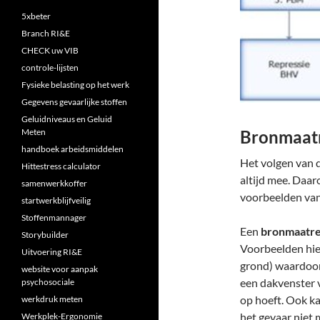
5xbeter
Branch RI&E
CHECK uw VIB
controle-lijsten
Fysieke belasting op het werk
Gegevens gevaarlijke stoffen
Geluidniveaus en Geluid
Meten
Bronmaat
handboek arbeidsmiddelen
Het volgen van d
Hittestress calculator
altijd mee. Daar
samenwerkkoffer
voorbeelden van
startwerkblijfveilig
Stoffenmannager
Een
bronmaatr
Storybuilder
Voorbeelden hie
Uitvoering RI&E
grond) waardoor 
website voor aanpak
een dakvenster 
psychosociale
op hoeft. Ook ka
werkdruk meten
het gevaar niet 
Werkplek-Ergonomie