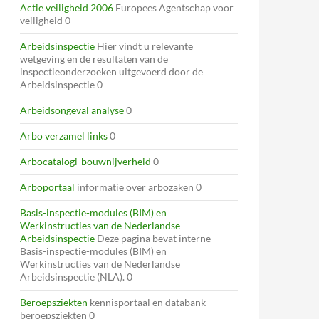
Actie veiligheid 2006
Europees Agentschap voor
veiligheid 0
Arbeidsinspectie
Hier vindt u relevante
wetgeving en de resultaten van de
inspectieonderzoeken uitgevoerd door de
Arbeidsinspectie 0
Arbeidsongeval analyse
0
Arbo verzamel links
0
Arbocatalogi-bouwnijverheid
0
Arboportaal
informatie over arbozaken 0
Basis-inspectie-modules (BIM) en
Werkinstructies van de Nederlandse
Arbeidsinspectie
Deze pagina bevat interne
Basis-inspectie-modules (BIM) en
Werkinstructies van de Nederlandse
Arbeidsinspectie (NLA). 0
Beroepsziekten
kennisportaal en databank
beroepsziekten 0