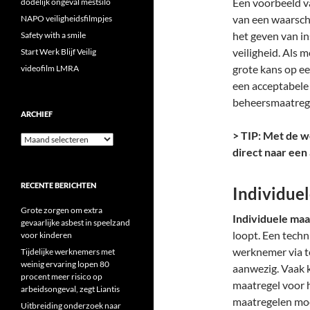
Een voorbeeld v
dodelijk ongeval mestsilo
van een waarschu
NAPO veiligheidsfilmpjes
het geven van in
Safety with a smile
veiligheid. Als 
Start Werk Blijf Veilig
grote kans op ee
videofilm LMRA
een acceptabele 
beheersmaatrege
ARCHIEF
> TIP: Met de w
Archief
direct naar ee
RECENTE BERICHTEN
Individue
Grote zorgen om extra
Individuele ma
gevaarlijke asbest in speelzand
loopt. Een techn
voor kinderen
werknemer via te
Tijdelijke werknemers met
weinig ervaring lopen 80
aanwezig. Vaak 
procent meer risico op
maatregel voor h
arbeidsongeval, zegt Liantis
maatregelen moe
Uitbreiding onderzoek naar