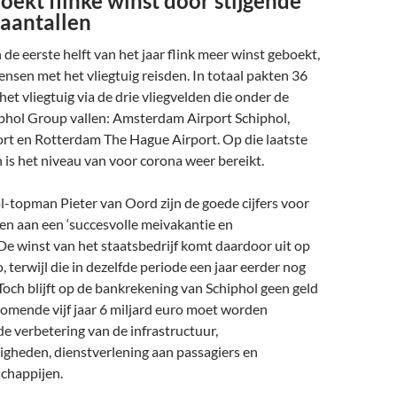
oekt flinke winst door stijgende
saantallen
 de eerste helft van het jaar flink meer winst geboekt,
sen met het vliegtuig reisden. In totaal pakten 36
et vliegtuig via de drie vliegvelden die onder de
iphol Group vallen: Amsterdam Airport Schiphol,
rt en Rotterdam The Hague Airport. Op die laatste
 is het niveau van voor corona weer bereikt.
-topman Pieter van Oord zijn de goede cijfers voor
en aan een ‘succesvolle meivakantie en
De winst van het staatsbedrijf komt daardoor uit op
, terwijl die in dezelfde periode een jaar eerder nog
Toch blijft op de bankrekening van Schiphol geen geld
komende vijf jaar 6 miljard euro moet worden
de verbetering van de infrastructuur,
gheden, dienstverlening aan passagiers en
chappijen.