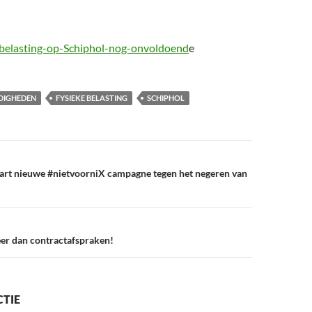
-belasting-op-Schiphol-nog-onvoldoend
e
DIGHEDEN
FYSIEKE BELASTING
SCHIPHOL
tart nieuwe #nietvoorniX campagne tegen het negeren van
er dan contractafspraken!
CTIE