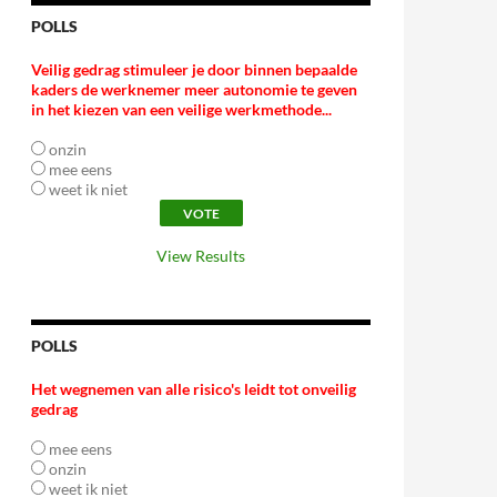
POLLS
Veilig gedrag stimuleer je door binnen bepaalde
kaders de werknemer meer autonomie te geven
in het kiezen van een veilige werkmethode...
onzin
mee eens
weet ik niet
View Results
POLLS
Het wegnemen van alle risico's leidt tot onveilig
gedrag
mee eens
onzin
weet ik niet