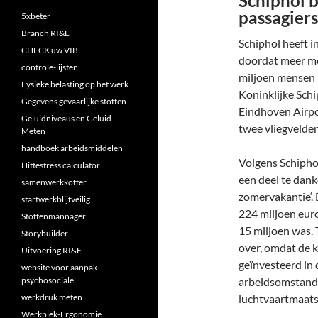
Schiphol b
passagier
5xbeter
Branch RI&E
Schiphol heeft in
CHECK uw VIB
doordat meer men
controle-lijsten
miljoen mensen h
Fysieke belasting op het werk
Koninklijke Sch
Gegevens gevaarlijke stoffen
Eindhoven Airpo
Geluidniveaus en Geluid
twee vliegvelden
Meten
handboek arbeidsmiddelen
Volgens Schiphol
Hittestress calculator
een deel te dank
samenwerkkoffer
zomervakantie‘. 
startwerkblijfveilig
224 miljoen euro
Stoffenmannager
15 miljoen was. 
Storybuilder
over, omdat de 
Uitvoering RI&E
geïnvesteerd in 
website voor aanpak
psychosociale
arbeidsomstandi
werkdruk meten
luchtvaartmaats
Werkplek-Ergonomie