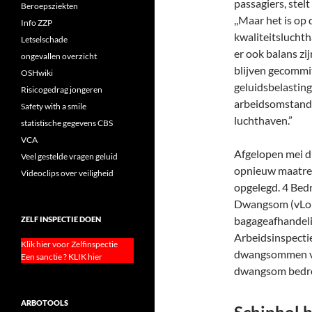
passagiers, stel
Beroepsziekten
,,Maar het is op
Info ZZP
kwaliteitsluchth
Letselschade
er ook balans zi
ongevallen overzicht
blijven gecommi
OSHwiki
geluidsbelastin
Risicogedrag jongeren
arbeidsomstand
Safety with a smile
luchthaven
statistische gegevens CBS
VCA
Afgelopen mei di
Veel gestelde vragen geluid
opnieuw maatreg
Videoclips over veiligheid
opgelegd. 4 Bed
Dwangsom (vLoD)
bagageafhandelin
ZELF INSPECTIE DOEN
Arbeidsinspectie
Klik hier voor Zelfinspectie
dwangsommen ver
Een sanctie ? KLIK hier
dwangsom bedro
ARBOTOOLS