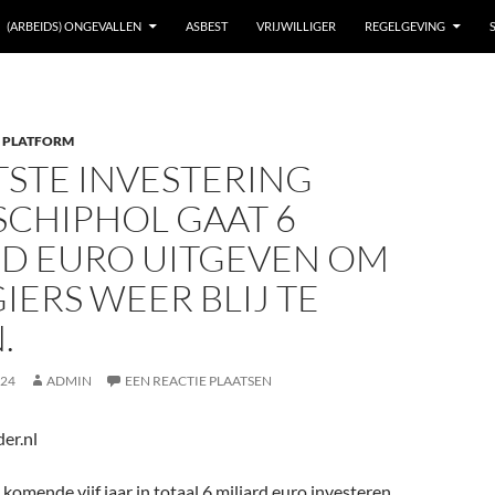
(ARBEIDS) ONGEVALLEN
ASBEST
VRIJWILLIGER
REGELGEVING
 PLATFORM
TSTE INVESTERING
 SCHIPHOL GAAT 6
RD EURO UITGEVEN OM
IERS WEER BLIJ TE
.
024
ADMIN
EEN REACTIE PLAATSEN
er.nl
 komende vijf jaar in totaal 6 miljard euro investeren