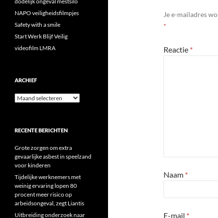
dodelijk ongeval mestsilo
NAPO veiligheidsfilmpjes
Je e-mailadres wo
Safety with a smile
*
Start Werk Blijf Veilig
videofilm LMRA
Reactie
*
ARCHIEF
Archief
RECENTE BERICHTEN
Grote zorgen om extra
gevaarlijke asbest in speelzand
voor kinderen
Naam
*
Tijdelijke werknemers met
weinig ervaring lopen 80
procent meer risico op
arbeidsongeval, zegt Liantis
E-mail
*
Uitbreiding onderzoek naar