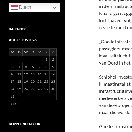
in de infrastruc
Dutch
Naar eigen zegge
luchthaven. Volg
tevredenheid ond
KALENDER
AUGUSTUS 2026
,,Goede infrastr
passagiers, maar
M
D
W
D
V
Z
Z
kwaliteitsluchth
1
2
van Oord in het 
3
4
5
6
7
8
9
10
11
12
13
14
15
16
Schiphol investe
17
18
19
20
21
22
23
klimaatinstallat
24
25
26
27
28
29
30
infrastructuur v
31
medewerkers ver
« feb
van deze project
maar die worden
KOPPELINGENBLOK
Goede infrastru