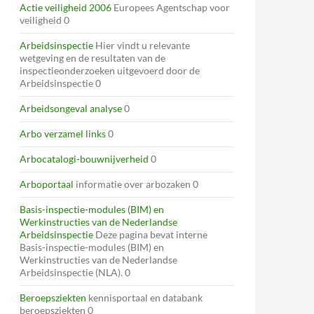
Actie veiligheid 2006
Europees Agentschap voor
veiligheid 0
Arbeidsinspectie
Hier vindt u relevante
wetgeving en de resultaten van de
inspectieonderzoeken uitgevoerd door de
Arbeidsinspectie 0
Arbeidsongeval analyse
0
Arbo verzamel links
0
Arbocatalogi-bouwnijverheid
0
Arboportaal
informatie over arbozaken 0
Basis-inspectie-modules (BIM) en
Werkinstructies van de Nederlandse
Arbeidsinspectie
Deze pagina bevat interne
Basis-inspectie-modules (BIM) en
Werkinstructies van de Nederlandse
Arbeidsinspectie (NLA). 0
Beroepsziekten
kennisportaal en databank
beroepsziekten 0