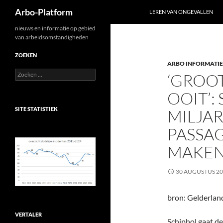
Zoeken
Arbo-Platform
LEREN VAN ONGEVALLEN
Ga
nieuws en informatie op gebied
van arbeidsomstandigheden
naar
de
ZOEKEN
ARBO INFORMATIE
inhoud
Zoeken
‘GROO
naar:
OOIT’:
SITE STATISTIEK
MILJA
PASSAG
MAKEN
30 AUGUSTUS 2
bron: Gelderland
VERTALER
Schiphol gaat de