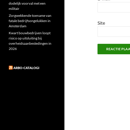
dodelijk voorval met een
militair
Zorgwekkende toename van
fatale bedrijfsongelukken in
Site
Amsterdam
Kwart bouwbedrijven loopt
risico op uitsluiting bij
overheidsaanbestedingen in
2026
ARBO-CATALOGI