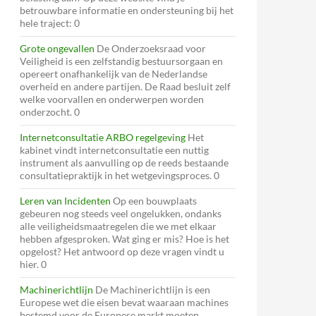
betrouwbare informatie en ondersteuning bij het
hele traject: 0
Grote ongevallen
De Onderzoeksraad voor
Veiligheid is een zelfstandig bestuursorgaan en
opereert onafhankelijk van de Nederlandse
overheid en andere partijen. De Raad besluit zelf
welke voorvallen en onderwerpen worden
onderzocht. 0
Internetconsultatie ARBO regelgeving
Het
kabinet vindt internetconsultatie een nuttig
instrument als aanvulling op de reeds bestaande
consultatiepraktijk in het wetgevingsproces. 0
Leren van Incidenten
Op een bouwplaats
gebeuren nog steeds veel ongelukken, ondanks
alle veiligheidsmaatregelen die we met elkaar
hebben afgesproken. Wat ging er mis? Hoe is het
opgelost? Het antwoord op deze vragen vindt u
hier. 0
Machinerichtlijn
De Machinerichtlijn is een
Europese wet die eisen bevat waaraan machines
bestemd voor de Europese markt moeten