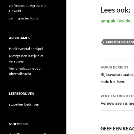
zelf inspectie Agressie en
Lees ook:
Geweld
zelfinspectie_tools
aanpak-fysieke
ARBOGAMES
ARBEIDSOMSTAN
Healthymetal het Spel
Mestgassen laat je niet
verrassen
Bericht
VORIG BERICHT
Veiligheidsgame voor
navigatie
uitzendkracht
Rijkswaterstaat s
rode kruisen.
LEERBEDRIJVEN
VOLGEND BERICHT
Vergewissen is me
stage/leerbedrijven
VIDEOCLIPS
GEEF EEN REA