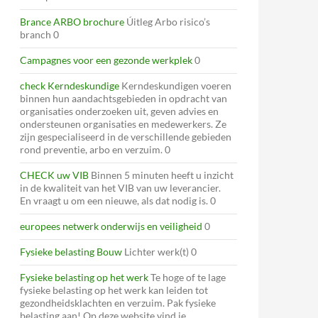
Brance ARBO brochure
Úitleg Arbo risico’s
branch 0
Campagnes voor een gezonde werkplek
0
check Kerndeskundige
Kerndeskundigen voeren
binnen hun aandachtsgebieden in opdracht van
organisaties onderzoeken uit, geven advies en
ondersteunen organisaties en medewerkers. Ze
zijn gespecialiseerd in de verschillende gebieden
rond preventie, arbo en verzuim. 0
CHECK uw VIB
Binnen 5 minuten heeft u inzicht
in de kwaliteit van het VIB van uw leverancier.
En vraagt u om een nieuwe, als dat nodig is. 0
europees netwerk onderwijs en veiligheid
0
Fysieke belasting Bouw
Lichter werk(t) 0
Fysieke belasting op het werk
Te hoge of te lage
fysieke belasting op het werk kan leiden tot
gezondheidsklachten en verzuim. Pak fysieke
belasting aan! Op deze website vind je