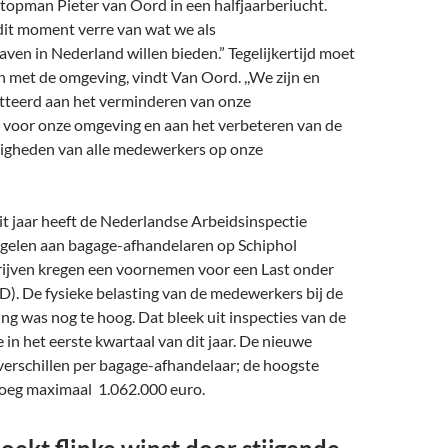
t topman Pieter van Oord in een halfjaarberiucht.
 dit moment verre van wat we als
aven in Nederland willen bieden.” Tegelijkertijd moet
jn met de omgeving, vindt Van Oord. ,,We zijn en
tteerd aan het verminderen van onze
g voor onze omgeving en aan het verbeteren van de
igheden van alle medewerkers op onze
.”
t jaar heeft de Nederlandse Arbeidsinspectie
elen aan bagage-afhandelaren op Schiphol
rijven kregen een voornemen voor een Last onder
. De fysieke belasting van de medewerkers bij de
g was nog te hoog. Dat bleek uit inspecties van de
 in het eerste kwartaal van dit jaar. De nieuwe
schillen per bagage-afhandelaar; de hoogste
eg maximaal 1.062.000 euro.