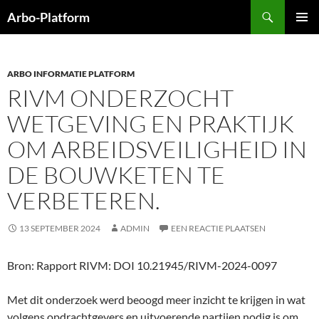
Ga
Zoeken
Arbo-Platform
naar
PRIMAI
de
MENU
inhoud
ARBO INFORMATIE PLATFORM
RIVM ONDERZOCHT
WETGEVING EN PRAKTIJK
OM ARBEIDSVEILIGHEID IN
DE BOUWKETEN TE
VERBETEREN.
13 SEPTEMBER 2024
ADMIN
EEN REACTIE PLAATSEN
Bron: Rapport RIVM: DOI 10.21945/RIVM-2024-0097
Met dit onderzoek werd beoogd meer inzicht te krijgen in wat
volgens opdrachtgevers en uitvoerende partijen nodig is om