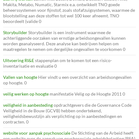
Makita, Metabo, Numatic, Starmix e.a. ontwikkelt TNO goede
beheerssystemen voor fijnstof, zoals stofafzuigsystemen, waarmee de
blootstelling aan deze stoffen tot wel 100 keer afneemt. TNO
beoordeelt (valide 0
Storybuilder
Storybuilder is een instrument waarmee de
achterliggende oorzaken van ernstige arbeidsongevallen kunnen
worden geanalyseerd. Deze analyse kan bedrijven helpen om
maatregelen te nemen om dergelijke ongevallen te voorkomen 0
Uitvoering RI&E
stappenplan om te komen tot een risico-
inventarisatie en evaluatie 0
Vallen van hoogte
Hier vindt u een overzicht van arbeidsongevallen
op hoogte. 0
veilig werken op hoogte
manifestatie Velig op de Hoogte 2011 0
veiligheid in aanbesteding
opdrachtgevers die de Governance Code
Veiligheid in de Bouw (GCVB) hebben ondertekend,
veiligheidsbewustzijn als verplichting op in aanbestedingen en
contracten. 0
website voor aanpak psychosociale
De Stichting van de Arbeid heeft
een website over de aanpak van psychosociale arbeidsbelasting (PSA)