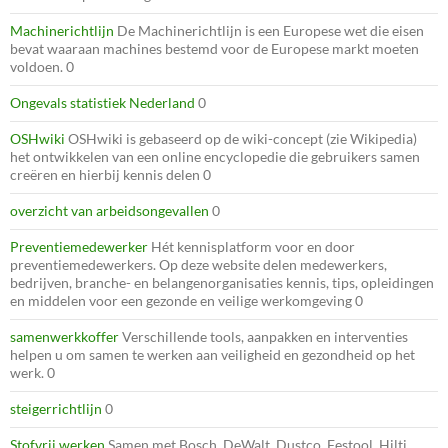
Machinerichtlijn
De Machinerichtlijn is een Europese wet die eisen
bevat waaraan machines bestemd voor de Europese markt moeten
voldoen. 0
Ongevals statistiek Nederland
0
OSHwiki
OSHwiki is gebaseerd op de wiki-concept (zie Wikipedia)
het ontwikkelen van een online encyclopedie die gebruikers samen
creëren en hierbij kennis delen 0
overzicht van arbeidsongevallen
0
Preventiemedewerker
Hét kennisplatform voor en door
preventiemedewerkers. Op deze website delen medewerkers,
bedrijven, branche- en belangenorganisaties kennis, tips, opleidingen
en middelen voor een gezonde en veilige werkomgeving 0
samenwerkkoffer
Verschillende tools, aanpakken en interventies
helpen u om samen te werken aan veiligheid en gezondheid op het
werk. 0
steigerrichtlijn
0
Stofvrij werken
Samen met Bosch, DeWalt, Dustco, Festool, Hilti,