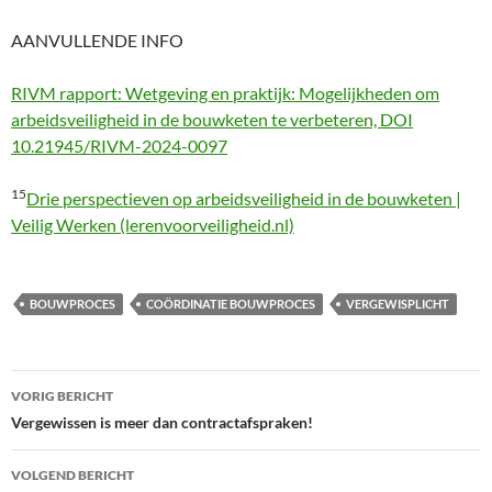
AANVULLENDE INFO
RIVM rapport: Wetgeving en praktijk: Mogelijkheden om
arbeidsveiligheid in de bouwketen te verbeteren, DOI
10.21945/RIVM-2024-0097
15
Drie perspectieven op arbeidsveiligheid in de bouwketen |
Veilig Werken (lerenvoorveiligheid.nl)
BOUWPROCES
COÖRDINATIE BOUWPROCES
VERGEWISPLICHT
Bericht
VORIG BERICHT
navigatie
Vergewissen is meer dan contractafspraken!
VOLGEND BERICHT