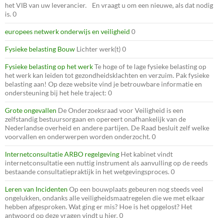
het VIB van uw leverancier. En vraagt u om een nieuwe, als dat nodig
is. 0
europees netwerk onderwijs en veiligheid
0
Fysieke belasting Bouw
Lichter werk(t) 0
Fysieke belasting op het werk
Te hoge of te lage fysieke belasting op
het werk kan leiden tot gezondheidsklachten en verzuim. Pak fysieke
belasting aan! Op deze website vind je betrouwbare informatie en
ondersteuning bij het hele traject: 0
Grote ongevallen
De Onderzoeksraad voor Veiligheid is een
zelfstandig bestuursorgaan en opereert onafhankelijk van de
Nederlandse overheid en andere partijen. De Raad besluit zelf welke
voorvallen en onderwerpen worden onderzocht. 0
Internetconsultatie ARBO regelgeving
Het kabinet vindt
internetconsultatie een nuttig instrument als aanvulling op de reeds
bestaande consultatiepraktijk in het wetgevingsproces. 0
Leren van Incidenten
Op een bouwplaats gebeuren nog steeds veel
ongelukken, ondanks alle veiligheidsmaatregelen die we met elkaar
hebben afgesproken. Wat ging er mis? Hoe is het opgelost? Het
antwoord op deze vragen vindt u hier. 0