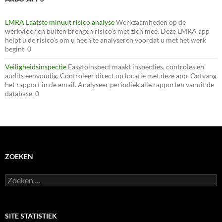
LMRA Laatste minuut risico analyse
Werkzaamheden op de
werkvloer en buiten brengen risico’s met zich mee. Deze LMRA app
helpt u de risico’s om u heen te analyseren voordat u met het werk
begint. 0
Veiligheidsinspectie
Easytoinspect maakt inspecties, controles en
audits eenvoudig. Controleer direct op locatie met deze app. Ontvang
het rapport in de email. Analyseer periodiek alle rapporten vanuit de
database. 0
ZOEKEN
Zoeken
naar:
SITE STATISTIEK