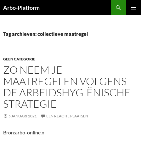
Ga
Zoeken
Arbo-Platform
naar
PRIMAI
de
MENU
inhoud
Tag archieven: collectieve maatregel
GEEN CATEGORIE
ZO NEEM JE
MAATREGELEN VOLGENS
DE ARBEIDSHYGIËNISCHE
STRATEGIE
5 JANUARI 2021
EEN REACTIE PLAATSEN
Bron:arbo-online.nl