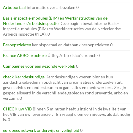
Arboportaal
informatie over arbozaken 0
Basis-inspectie-modules (BIM) en Werkinstructies van de
Nederlandse Arbeidsinspectie
Deze pagina bevat interne Basis-
inspectie-modules (BIM) en Werkinstructies van de Nederlandse
Arbeidsinspectie (NLA). 0
Beroepsziekten
kennisportaal en databank beroepsziekten 0
Brance ARBO brochure
Úitleg Arbo risico’s branch 0
Campagnes voor een gezonde werkplek
0
check Kerndeskundige
Kerndeskundigen voeren binnen hun
aandachtsgebieden in opdracht van organisaties onderzoeken uit,
geven advies en ondersteunen organisaties en medewerkers. Ze zijn
gespecialiseerd in de verschillende gebieden rond preventie, arbo en
verzuim. 0
CHECK uw VIB
Binnen 5 minuten heeft u inzicht in de kwaliteit van
het VIB van uw leverancier. En vraagt u om een nieuwe, als dat nodig
is. 0
europees netwerk onderwijs en veiligheid
0