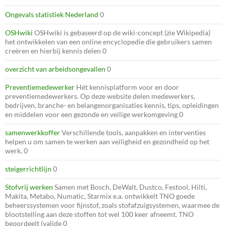
Ongevals statistiek Nederland
0
OSHwiki
OSHwiki is gebaseerd op de wiki-concept (zie Wikipedia)
het ontwikkelen van een online encyclopedie die gebruikers samen
creëren en hierbij kennis delen 0
overzicht van arbeidsongevallen
0
Preventiemedewerker
Hét kennisplatform voor en door
preventiemedewerkers. Op deze website delen medewerkers,
bedrijven, branche- en belangenorganisaties kennis, tips, opleidingen
en middelen voor een gezonde en veilige werkomgeving 0
samenwerkkoffer
Verschillende tools, aanpakken en interventies
helpen u om samen te werken aan veiligheid en gezondheid op het
werk. 0
steigerrichtlijn
0
Stofvrij werken
Samen met Bosch, DeWalt, Dustco, Festool, Hilti,
Makita, Metabo, Numatic, Starmix e.a. ontwikkelt TNO goede
beheerssystemen voor fijnstof, zoals stofafzuigsystemen, waarmee de
blootstelling aan deze stoffen tot wel 100 keer afneemt. TNO
beoordeelt (valide 0