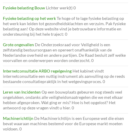
Fysieke belasting Bouw
Lichter werk(t) 0
Fysieke belasting op het werk
Te hoge of te lage fysieke belasting op
het werk kan leiden tot gezondheidsklachten en verzuim. Pak fysieke
belasting aan! Op deze website vind je betrouwbare informatie en
ondersteuning bij het hele traject: 0
Grote ongevallen
De Onderzoeksraad voor Veiligheid is een
zelfstandig bestuursorgaan en opereert onafhankelijk van de
Nederlandse overheid en andere partijen. De Raad besluit zelf welke
voorvallen en onderwerpen worden onderzocht. 0
Internetconsultatie ARBO regelgeving
Het kabinet vindt
internetconsultatie een nuttig instrument als aanvulling op de reeds
bestaande consultatiepraktijk in het wetgevingsproces. 0
Leren van Incidenten
Op een bouwplaats gebeuren nog steeds veel
ongelukken, ondanks alle veiligheidsmaatregelen die we met elkaar
hebben afgesproken. Wat ging er mis? Hoe is het opgelost? Het
antwoord op deze vragen vindt u hier. 0
Machinerichtlijn
De Machinerichtlijn is een Europese wet die eisen
bevat waaraan machines bestemd voor de Europese markt moeten
voldoen. 0