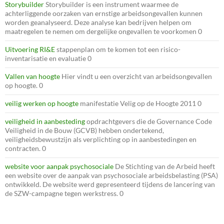
Storybuilder
Storybuilder is een instrument waarmee de
achterliggende oorzaken van ernstige arbeidsongevallen kunnen
worden geanalyseerd. Deze analyse kan bedrijven helpen om
maatregelen te nemen om dergelijke ongevallen te voorkomen 0
Uitvoering RI&E
stappenplan om te komen tot een risico-
inventarisatie en evaluatie 0
Vallen van hoogte
Hier vindt u een overzicht van arbeidsongevallen
op hoogte. 0
veilig werken op hoogte
manifestatie Velig op de Hoogte 2011 0
veiligheid in aanbesteding
opdrachtgevers die de Governance Code
Veiligheid in de Bouw (GCVB) hebben ondertekend,
veiligheidsbewustzijn als verplichting op in aanbestedingen en
contracten. 0
website voor aanpak psychosociale
De Stichting van de Arbeid heeft
een website over de aanpak van psychosociale arbeidsbelasting (PSA)
ontwikkeld. De website werd gepresenteerd tijdens de lancering van
de SZW-campagne tegen werkstress. 0