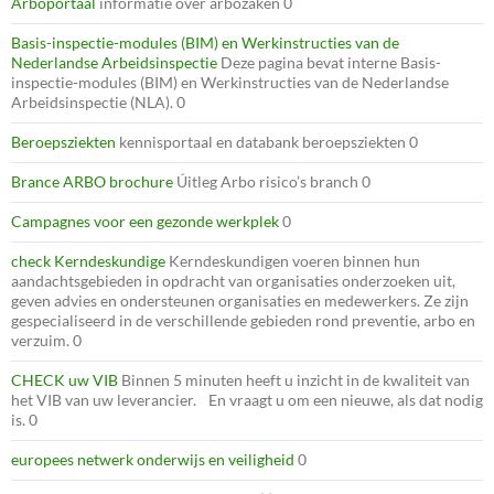
Arboportaal
informatie over arbozaken 0
Basis-inspectie-modules (BIM) en Werkinstructies van de
Nederlandse Arbeidsinspectie
Deze pagina bevat interne Basis-
inspectie-modules (BIM) en Werkinstructies van de Nederlandse
Arbeidsinspectie (NLA). 0
Beroepsziekten
kennisportaal en databank beroepsziekten 0
Brance ARBO brochure
Úitleg Arbo risico’s branch 0
Campagnes voor een gezonde werkplek
0
check Kerndeskundige
Kerndeskundigen voeren binnen hun
aandachtsgebieden in opdracht van organisaties onderzoeken uit,
geven advies en ondersteunen organisaties en medewerkers. Ze zijn
gespecialiseerd in de verschillende gebieden rond preventie, arbo en
verzuim. 0
CHECK uw VIB
Binnen 5 minuten heeft u inzicht in de kwaliteit van
het VIB van uw leverancier. En vraagt u om een nieuwe, als dat nodig
is. 0
europees netwerk onderwijs en veiligheid
0