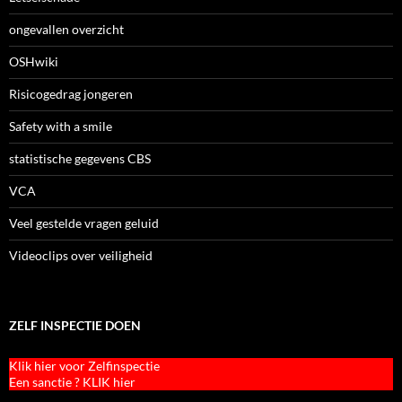
ongevallen overzicht
OSHwiki
Risicogedrag jongeren
Safety with a smile
statistische gegevens CBS
VCA
Veel gestelde vragen geluid
Videoclips over veiligheid
ZELF INSPECTIE DOEN
Klik hier voor Zelfinspectie
Een sanctie ? KLIK hier