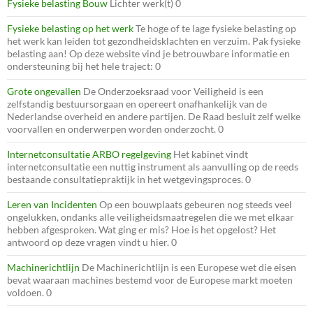
Fysieke belasting Bouw
Lichter werk(t) 0
Fysieke belasting op het werk
Te hoge of te lage fysieke belasting op
het werk kan leiden tot gezondheidsklachten en verzuim. Pak fysieke
belasting aan! Op deze website vind je betrouwbare informatie en
ondersteuning bij het hele traject: 0
Grote ongevallen
De Onderzoeksraad voor Veiligheid is een
zelfstandig bestuursorgaan en opereert onafhankelijk van de
Nederlandse overheid en andere partijen. De Raad besluit zelf welke
voorvallen en onderwerpen worden onderzocht. 0
Internetconsultatie ARBO regelgeving
Het kabinet vindt
internetconsultatie een nuttig instrument als aanvulling op de reeds
bestaande consultatiepraktijk in het wetgevingsproces. 0
Leren van Incidenten
Op een bouwplaats gebeuren nog steeds veel
ongelukken, ondanks alle veiligheidsmaatregelen die we met elkaar
hebben afgesproken. Wat ging er mis? Hoe is het opgelost? Het
antwoord op deze vragen vindt u hier. 0
Machinerichtlijn
De Machinerichtlijn is een Europese wet die eisen
bevat waaraan machines bestemd voor de Europese markt moeten
voldoen. 0