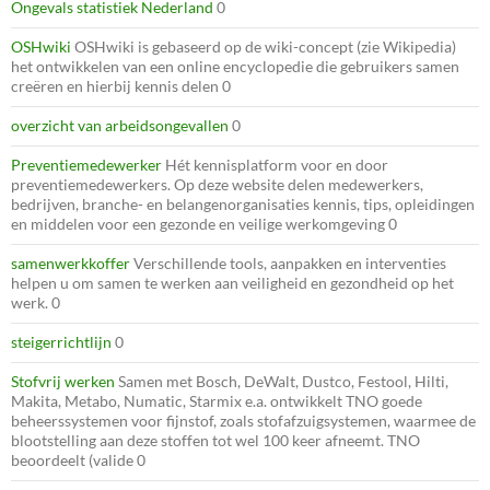
Ongevals statistiek Nederland
0
OSHwiki
OSHwiki is gebaseerd op de wiki-concept (zie Wikipedia)
het ontwikkelen van een online encyclopedie die gebruikers samen
creëren en hierbij kennis delen 0
overzicht van arbeidsongevallen
0
Preventiemedewerker
Hét kennisplatform voor en door
preventiemedewerkers. Op deze website delen medewerkers,
bedrijven, branche- en belangenorganisaties kennis, tips, opleidingen
en middelen voor een gezonde en veilige werkomgeving 0
samenwerkkoffer
Verschillende tools, aanpakken en interventies
helpen u om samen te werken aan veiligheid en gezondheid op het
werk. 0
steigerrichtlijn
0
Stofvrij werken
Samen met Bosch, DeWalt, Dustco, Festool, Hilti,
Makita, Metabo, Numatic, Starmix e.a. ontwikkelt TNO goede
beheerssystemen voor fijnstof, zoals stofafzuigsystemen, waarmee de
blootstelling aan deze stoffen tot wel 100 keer afneemt. TNO
beoordeelt (valide 0