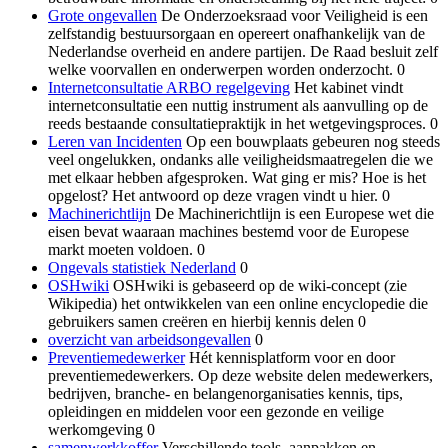
Grote ongevallen
De Onderzoeksraad voor Veiligheid is een
zelfstandig bestuursorgaan en opereert onafhankelijk van de
Nederlandse overheid en andere partijen. De Raad besluit zelf
welke voorvallen en onderwerpen worden onderzocht. 0
Internetconsultatie ARBO regelgeving
Het kabinet vindt
internetconsultatie een nuttig instrument als aanvulling op de
reeds bestaande consultatiepraktijk in het wetgevingsproces. 0
Leren van Incidenten
Op een bouwplaats gebeuren nog steeds
veel ongelukken, ondanks alle veiligheidsmaatregelen die we
met elkaar hebben afgesproken. Wat ging er mis? Hoe is het
opgelost? Het antwoord op deze vragen vindt u hier. 0
Machinerichtlijn
De Machinerichtlijn is een Europese wet die
eisen bevat waaraan machines bestemd voor de Europese
markt moeten voldoen. 0
Ongevals statistiek Nederland
0
OSHwiki
OSHwiki is gebaseerd op de wiki-concept (zie
Wikipedia) het ontwikkelen van een online encyclopedie die
gebruikers samen creëren en hierbij kennis delen 0
overzicht van arbeidsongevallen
0
Preventiemedewerker
Hét kennisplatform voor en door
preventiemedewerkers. Op deze website delen medewerkers,
bedrijven, branche- en belangenorganisaties kennis, tips,
opleidingen en middelen voor een gezonde en veilige
werkomgeving 0
samenwerkkoffer
Verschillende tools, aanpakken en