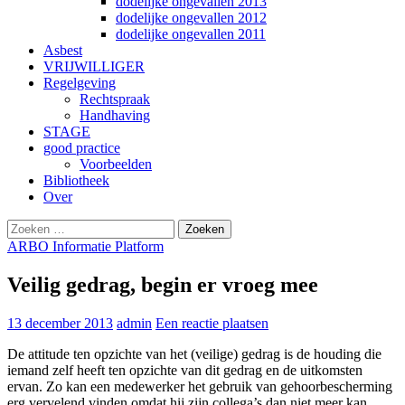
dodelijke ongevallen 2013
dodelijke ongevallen 2012
dodelijke ongevallen 2011
Asbest
VRIJWILLIGER
Regelgeving
Rechtspraak
Handhaving
STAGE
good practice
Voorbeelden
Bibliotheek
Over
Zoeken
Gebruik
naar:
de
ARBO Informatie Platform
pijltjes
op
Veilig gedrag, begin er vroeg mee
en
neer
13 december 2013
admin
Een reactie plaatsen
om
een
De attitude ten opzichte van het (veilige) gedrag is de houding die
beschikbaar
iemand zelf heeft ten opzichte van dit gedrag en de uitkomsten
resultaat
ervan. Zo kan een medewerker het gebruik van gehoorbescherming
te
erg vervelend vinden omdat hij zijn collega’s dan niet meer kan