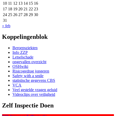
10
11
12
13
14
15
16
17
18
19
20
21
22
23
24
25
26
27
28
29
30
31
« feb
Koppelingenblok
Beroepsziekten
Info ZZP
Letselschade
ongevallen overzicht
OSHwiki
Risicogedrag jongeren
Safety with a smile
statistische gegevens CBS
VCA
Veel gestelde vragen geluid
Videoclips over veiligheid
Zelf Inspectie Doen