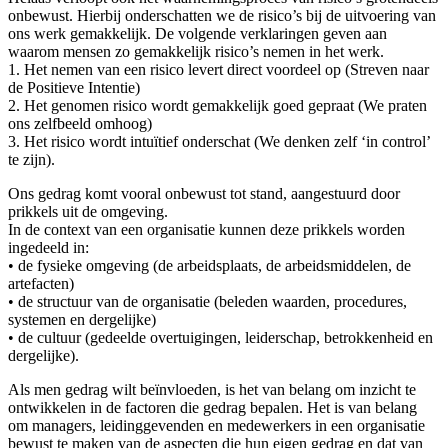
onbewust. Hierbij onderschatten we de risico’s bij de uitvoering van
ons werk gemakkelijk. De volgende verklaringen geven aan
waarom mensen zo gemakkelijk risico’s nemen in het werk.
1. Het nemen van een risico levert direct voordeel op (Streven naar
de Positieve Intentie)
2. Het genomen risico wordt gemakkelijk goed gepraat (We praten
ons zelfbeeld omhoog)
3. Het risico wordt intuïtief onderschat (We denken zelf ‘in control’
te zijn).
Ons gedrag komt vooral onbewust tot stand, aangestuurd door
prikkels uit de omgeving.
In de context van een organisatie kunnen deze prikkels worden
ingedeeld in:
• de fysieke omgeving (de arbeidsplaats, de arbeidsmiddelen, de
artefacten)
• de structuur van de organisatie (beleden waarden, procedures,
systemen en dergelijke)
• de cultuur (gedeelde overtuigingen, leiderschap, betrokkenheid en
dergelijke).
Als men gedrag wilt beïnvloeden, is het van belang om inzicht te
ontwikkelen in de factoren die gedrag bepalen. Het is van belang
om managers, leidinggevenden en medewerkers in een organisatie
bewust te maken van de aspecten die hun eigen gedrag en dat van