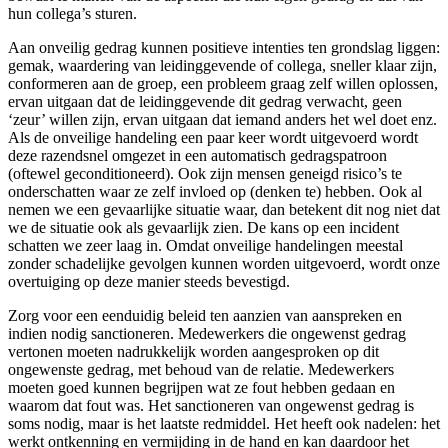
hun collega’s sturen.
Aan onveilig gedrag kunnen positieve intenties ten grondslag liggen:
gemak, waardering van leidinggevende of collega, sneller klaar zijn,
conformeren aan de groep, een probleem graag zelf willen oplossen,
ervan uitgaan dat de leidinggevende dit gedrag verwacht, geen
‘zeur’ willen zijn, ervan uitgaan dat iemand anders het wel doet enz.
Als de onveilige handeling een paar keer wordt uitgevoerd wordt
deze razendsnel omgezet in een automatisch gedragspatroon
(oftewel geconditioneerd). Ook zijn mensen geneigd risico’s te
onderschatten waar ze zelf invloed op (denken te) hebben. Ook al
nemen we een gevaarlijke situatie waar, dan betekent dit nog niet dat
we de situatie ook als gevaarlijk zien. De kans op een incident
schatten we zeer laag in. Omdat onveilige handelingen meestal
zonder schadelijke gevolgen kunnen worden uitgevoerd, wordt onze
overtuiging op deze manier steeds bevestigd.
Zorg voor een eenduidig beleid ten aanzien van aanspreken en
indien nodig sanctioneren. Medewerkers die ongewenst gedrag
vertonen moeten nadrukkelijk worden aangesproken op dit
ongewenste gedrag, met behoud van de relatie. Medewerkers
moeten goed kunnen begrijpen wat ze fout hebben gedaan en
waarom dat fout was. Het sanctioneren van ongewenst gedrag is
soms nodig, maar is het laatste redmiddel. Het heeft ook nadelen: het
werkt ontkenning en vermijding in de hand en kan daardoor het