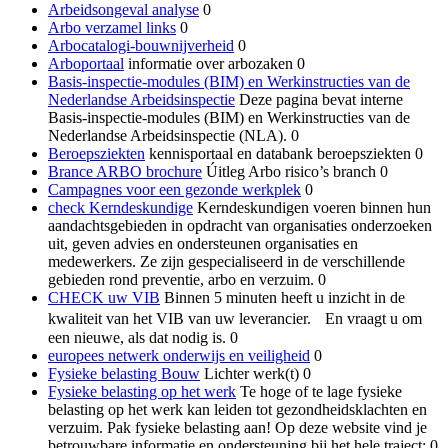
Arbeidsongeval analyse
0
Arbo verzamel links
0
Arbocatalogi-bouwnijverheid
0
Arboportaal
informatie over arbozaken 0
Basis-inspectie-modules (BIM) en Werkinstructies van de
Nederlandse Arbeidsinspectie
Deze pagina bevat interne
Basis-inspectie-modules (BIM) en Werkinstructies van de
Nederlandse Arbeidsinspectie (NLA). 0
Beroepsziekten
kennisportaal en databank beroepsziekten 0
Brance ARBO brochure
Úitleg Arbo risico’s branch 0
Campagnes voor een gezonde werkplek
0
check Kerndeskundige
Kerndeskundigen voeren binnen hun
aandachtsgebieden in opdracht van organisaties onderzoeken
uit, geven advies en ondersteunen organisaties en
medewerkers. Ze zijn gespecialiseerd in de verschillende
gebieden rond preventie, arbo en verzuim. 0
CHECK uw VIB
Binnen 5 minuten heeft u inzicht in de
kwaliteit van het VIB van uw leverancier. En vraagt u om
een nieuwe, als dat nodig is. 0
europees netwerk onderwijs en veiligheid
0
Fysieke belasting Bouw
Lichter werk(t) 0
Fysieke belasting op het werk
Te hoge of te lage fysieke
belasting op het werk kan leiden tot gezondheidsklachten en
verzuim. Pak fysieke belasting aan! Op deze website vind je
betrouwbare informatie en ondersteuning bij het hele traject: 0