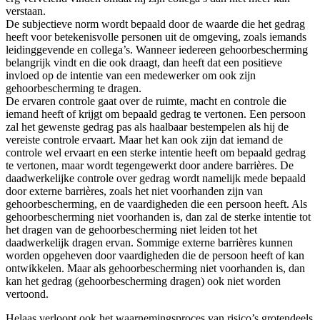
selecteren.
verstaan.
Druk
De subjectieve norm wordt bepaald door de waarde die het gedrag
op
heeft voor betekenisvolle personen uit de omgeving, zoals iemands
Enter
leidinggevende en collega’s. Wanneer iedereen gehoorbescherming
om
belangrijk vindt en die ook draagt, dan heeft dat een positieve
naar
invloed op de intentie van een medewerker om ook zijn
het
gehoorbescherming te dragen.
geselecteerde
De ervaren controle gaat over de ruimte, macht en controle die
zoekresultaat
iemand heeft of krijgt om bepaald gedrag te vertonen. Een persoon
te
zal het gewenste gedrag pas als haalbaar bestempelen als hij de
gaan.
vereiste controle ervaart. Maar het kan ook zijn dat iemand de
Als
controle wel ervaart en een sterke intentie heeft om bepaald gedrag
u
te vertonen, maar wordt tegengewerkt door andere barrières. De
met
daadwerkelijke controle over gedrag wordt namelijk mede bepaald
aanraaktoetsen
door externe barrières, zoals het niet voorhanden zijn van
werkt,
gehoorbescherming, en de vaardigheden die een persoon heeft. Als
kunt
gehoorbescherming niet voorhanden is, dan zal de sterke intentie tot
u
het dragen van de gehoorbescherming niet leiden tot het
touch-
daadwerkelijk dragen ervan. Sommige externe barrières kunnen
en
worden opgeheven door vaardigheden die de persoon heeft of kan
swipetekens
ontwikkelen. Maar als gehoorbescherming niet voorhanden is, dan
gebruiken.
kan het gedrag (gehoorbescherming dragen) ook niet worden
vertoond.
Helaas verloopt ook het waarnemingsproces van risico’s grotendeels