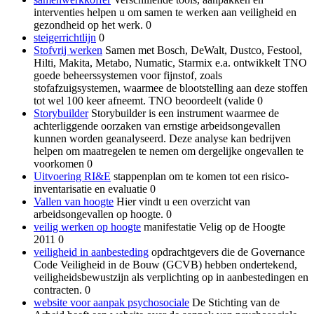
interventies helpen u om samen te werken aan veiligheid en
gezondheid op het werk. 0
steigerrichtlijn
0
Stofvrij werken
Samen met Bosch, DeWalt, Dustco, Festool,
Hilti, Makita, Metabo, Numatic, Starmix e.a. ontwikkelt TNO
goede beheerssystemen voor fijnstof, zoals
stofafzuigsystemen, waarmee de blootstelling aan deze stoffen
tot wel 100 keer afneemt. TNO beoordeelt (valide 0
Storybuilder
Storybuilder is een instrument waarmee de
achterliggende oorzaken van ernstige arbeidsongevallen
kunnen worden geanalyseerd. Deze analyse kan bedrijven
helpen om maatregelen te nemen om dergelijke ongevallen te
voorkomen 0
Uitvoering RI&E
stappenplan om te komen tot een risico-
inventarisatie en evaluatie 0
Vallen van hoogte
Hier vindt u een overzicht van
arbeidsongevallen op hoogte. 0
veilig werken op hoogte
manifestatie Velig op de Hoogte
2011 0
veiligheid in aanbesteding
opdrachtgevers die de Governance
Code Veiligheid in de Bouw (GCVB) hebben ondertekend,
veiligheidsbewustzijn als verplichting op in aanbestedingen en
contracten. 0
website voor aanpak psychosociale
De Stichting van de