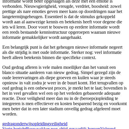
Informatie wordt beter opgeslagen als deze met een emotie is
verbonden. Nieuwsgierigheid, vreugde, verdriet, boosheid: zowel
prettige als nare emoties geven meer kans op doordringen naar het
langetermijngeheugen. Essentieel is dat de stimulus gekoppeld
wordt aan al aanwezige kennis en betekenis heeft voor degene die
iets wil leren. Door voort te bouwen op eerdere informatie wordt
een reeds bestaande kennisstructuur opgeroepen waaraan nieuwe
informatie gemakkelijker wordt aangehaakt.
Een belangrijk punt is dat het geheugen nieuwe informatie negeert
als die strijdig is met oude informatie. Sterker nog: veel informatie
heeft alleen betekenis binnen die specifieke context.
Oud gedrag afleren is vele malen moeilijker dan het vanuit een
blanco situatie aanleren van nieuw gedrag. Simpel gezegd zijn de
oude leerervaringen als diepe groeven en kuilen waar je steeds
opnieuw in valt zodra je weer in de buurt komt. Het terugvallen op
oud gedrag is een onbewust proces, je merkt het te laat; bovendien is
het in veel gevallen wel een op het verleden gebaseerde adequate
reactie. Door veiligheid meer dan nu in de (beroeps)opleiding te
integreren is men effectiever en kosten besparend bezig en voorkomt
men beter dat in een later stadium onveilig gedrag afgeleerd moet
worden.
gedrag
onderwijs
opleiding
veiligheid
Vorig bericht
Bouwvakker nog altijd gevaarlijk beroep
Volgend