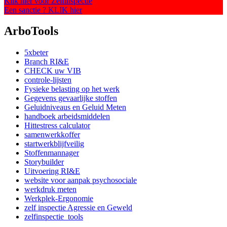
Klik hier voor Zelfinspectie
Een sanctie ? KLIK hier
ArboTools
5xbeter
Branch RI&E
CHECK uw VIB
controle-lijsten
Fysieke belasting op het werk
Gegevens gevaarlijke stoffen
Geluidniveaus en Geluid Meten
handboek arbeidsmiddelen
Hittestress calculator
samenwerkkoffer
startwerkblijfveilig
Stoffenmannager
Storybuilder
Uitvoering RI&E
website voor aanpak psychosociale
werkdruk meten
Werkplek-Ergonomie
zelf inspectie Agressie en Geweld
zelfinspectie_tools