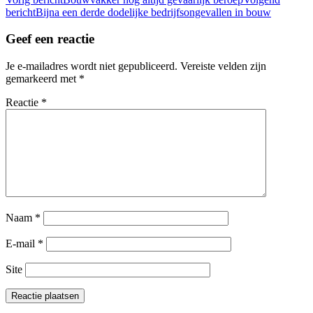
Bericht
bericht
Bijna een derde dodelijke bedrijfsongevallen in bouw
navigatie
Geef een reactie
Je e-mailadres wordt niet gepubliceerd.
Vereiste velden zijn
gemarkeerd met
*
Reactie
*
Naam
*
E-mail
*
Site