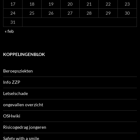
17
18
19
20
21
22
23
24
25
26
27
28
29
30
31
« feb
KOPPELINGENBLOK
Beroepsziekten
Info ZZP
Letselschade
ongevallen overzicht
OSHwiki
Risicogedrag jongeren
Safety with a smile