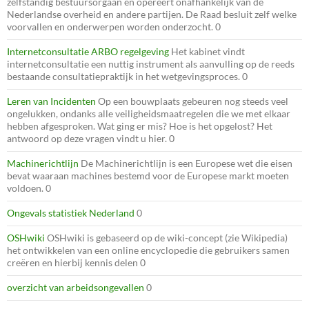
zelfstandig bestuursorgaan en opereert onafhankelijk van de
Nederlandse overheid en andere partijen. De Raad besluit zelf welke
voorvallen en onderwerpen worden onderzocht. 0
Internetconsultatie ARBO regelgeving
Het kabinet vindt
internetconsultatie een nuttig instrument als aanvulling op de reeds
bestaande consultatiepraktijk in het wetgevingsproces. 0
Leren van Incidenten
Op een bouwplaats gebeuren nog steeds veel
ongelukken, ondanks alle veiligheidsmaatregelen die we met elkaar
hebben afgesproken. Wat ging er mis? Hoe is het opgelost? Het
antwoord op deze vragen vindt u hier. 0
Machinerichtlijn
De Machinerichtlijn is een Europese wet die eisen
bevat waaraan machines bestemd voor de Europese markt moeten
voldoen. 0
Ongevals statistiek Nederland
0
OSHwiki
OSHwiki is gebaseerd op de wiki-concept (zie Wikipedia)
het ontwikkelen van een online encyclopedie die gebruikers samen
creëren en hierbij kennis delen 0
overzicht van arbeidsongevallen
0