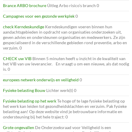
Brance ARBO brochure
Úitleg Arbo risico’s branch 0
Campagnes voor een gezonde werkplek
0
check Kerndeskundige
Kerndeskundigen voeren binnen hun
aandachtsgebieden in opdracht van organisaties onderzoeken uit,
geven advies en ondersteunen organisaties en medewerkers. Ze zijn
gespecialiseerd in de verschillende gebieden rond preventie, arbo en
verzuim. 0
CHECK uw VIB
Binnen 5 minuten heeft u inzicht in de kwaliteit van
het VIB van uw leverancier. En vraagt u om een nieuwe, als dat nodig
is. 0
europees netwerk onderwijs en veiligheid
0
Fysieke belasting Bouw
Lichter werk(t) 0
Fysieke belasting op het werk
Te hoge of te lage fysieke belasting op
het werk kan leiden tot gezondheidsklachten en verzuim. Pak fysieke
belasting aan! Op deze website vind je betrouwbare informatie en
ondersteuning bij het hele traject: 0
Grote ongevallen
De Onderzoeksraad voor Veiligheid is een