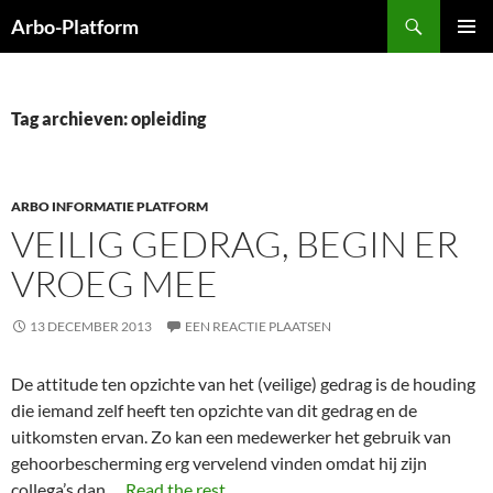
Ga
Zoeken
Arbo-Platform
naar
PRIMAI
de
MENU
inhoud
Tag archieven: opleiding
ARBO INFORMATIE PLATFORM
VEILIG GEDRAG, BEGIN ER
VROEG MEE
13 DECEMBER 2013
EEN REACTIE PLAATSEN
De attitude ten opzichte van het (veilige) gedrag is de houding
die iemand zelf heeft ten opzichte van dit gedrag en de
uitkomsten ervan. Zo kan een medewerker het gebruik van
gehoorbescherming erg vervelend vinden omdat hij zijn
collega’s dan …
Read the rest