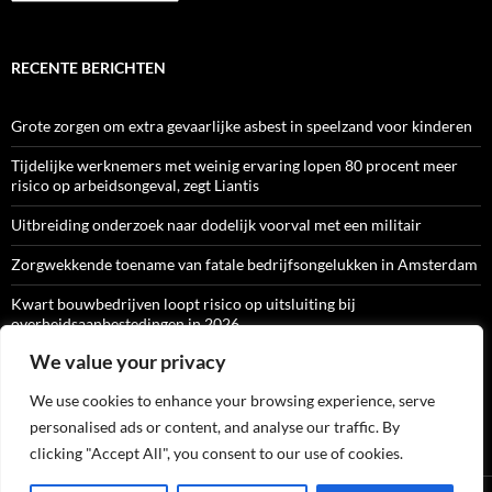
RECENTE BERICHTEN
Grote zorgen om extra gevaarlijke asbest in speelzand voor kinderen
Tijdelijke werknemers met weinig ervaring lopen 80 procent meer
risico op arbeidsongeval, zegt Liantis
Uitbreiding onderzoek naar dodelijk voorval met een militair
Zorgwekkende toename van fatale bedrijfsongelukken in Amsterdam
Kwart bouwbedrijven loopt risico op uitsluiting bij
overheidsaanbestedingen in 2026
We value your privacy
We use cookies to enhance your browsing experience, serve
ARBO-CATALOGI
personalised ads or content, and analyse our traffic. By
clicking "Accept All", you consent to our use of cookies.