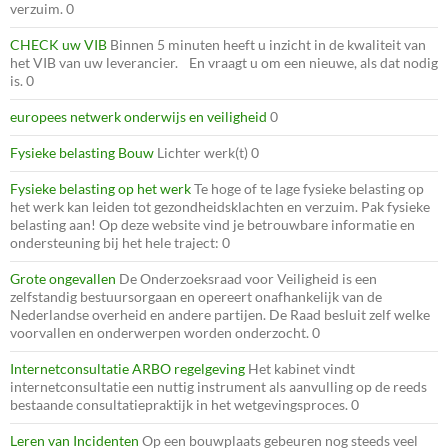
verzuim. 0
CHECK uw VIB
Binnen 5 minuten heeft u inzicht in de kwaliteit van
het VIB van uw leverancier. En vraagt u om een nieuwe, als dat nodig
is. 0
europees netwerk onderwijs en veiligheid
0
Fysieke belasting Bouw
Lichter werk(t) 0
Fysieke belasting op het werk
Te hoge of te lage fysieke belasting op
het werk kan leiden tot gezondheidsklachten en verzuim. Pak fysieke
belasting aan! Op deze website vind je betrouwbare informatie en
ondersteuning bij het hele traject: 0
Grote ongevallen
De Onderzoeksraad voor Veiligheid is een
zelfstandig bestuursorgaan en opereert onafhankelijk van de
Nederlandse overheid en andere partijen. De Raad besluit zelf welke
voorvallen en onderwerpen worden onderzocht. 0
Internetconsultatie ARBO regelgeving
Het kabinet vindt
internetconsultatie een nuttig instrument als aanvulling op de reeds
bestaande consultatiepraktijk in het wetgevingsproces. 0
Leren van Incidenten
Op een bouwplaats gebeuren nog steeds veel