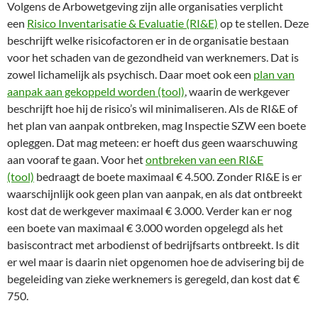
Volgens de Arbowetgeving zijn alle organisaties verplicht
een
Risico Inventarisatie & Evaluatie (RI&E)
op te stellen. Deze
beschrijft welke risicofactoren er in de organisatie bestaan
voor het schaden van de gezondheid van werknemers. Dat is
zowel lichamelijk als psychisch. Daar moet ook een
plan van
aanpak aan gekoppeld worden (tool)
, waarin de werkgever
beschrijft hoe hij de risico’s wil minimaliseren. Als de RI&E of
het plan van aanpak ontbreken, mag Inspectie SZW een boete
opleggen. Dat mag meteen: er hoeft dus geen waarschuwing
aan vooraf te gaan. Voor het
ontbreken van een RI&E
(tool)
bedraagt de boete maximaal € 4.500. Zonder RI&E is er
waarschijnlijk ook geen plan van aanpak, en als dat ontbreekt
kost dat de werkgever maximaal € 3.000. Verder kan er nog
een boete van maximaal € 3.000 worden opgelegd als het
basiscontract met arbodienst of bedrijfsarts ontbreekt. Is dit
er wel maar is daarin niet opgenomen hoe de advisering bij de
begeleiding van zieke werknemers is geregeld, dan kost dat €
750.