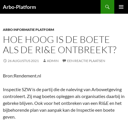
Ga
Zoeken
Arbo-Platform
naar
PRIMAI
de
MENU
inhoud
ARBO INFORMATIE PLATFORM
HOE HOOG IS DE BOETE
ALS DE RI&E ONTBREEKT?
26 AUGUSTUS 2021
ADMIN
EEN REACTIE PLAATSEN
Bron:Rendement.nl
Inspectie SZW is de partij die de naleving van Arbowetgeving
controleert. Zij mag boetes opleggen als organisaties daarbij in
gebreke blijven. Ook voor het ontbreken van een RI&E en het
bijbehorende plan van aanpak kan de Inspectie een boete
geven.