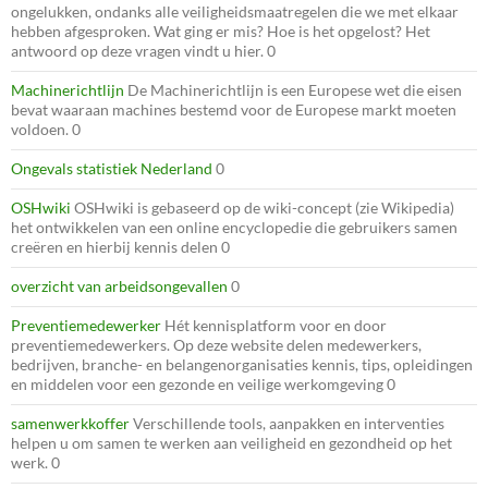
ongelukken, ondanks alle veiligheidsmaatregelen die we met elkaar
hebben afgesproken. Wat ging er mis? Hoe is het opgelost? Het
antwoord op deze vragen vindt u hier. 0
Machinerichtlijn
De Machinerichtlijn is een Europese wet die eisen
bevat waaraan machines bestemd voor de Europese markt moeten
voldoen. 0
Ongevals statistiek Nederland
0
OSHwiki
OSHwiki is gebaseerd op de wiki-concept (zie Wikipedia)
het ontwikkelen van een online encyclopedie die gebruikers samen
creëren en hierbij kennis delen 0
overzicht van arbeidsongevallen
0
Preventiemedewerker
Hét kennisplatform voor en door
preventiemedewerkers. Op deze website delen medewerkers,
bedrijven, branche- en belangenorganisaties kennis, tips, opleidingen
en middelen voor een gezonde en veilige werkomgeving 0
samenwerkkoffer
Verschillende tools, aanpakken en interventies
helpen u om samen te werken aan veiligheid en gezondheid op het
werk. 0