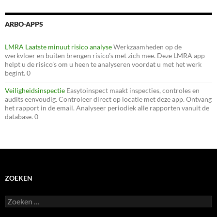
ARBO-APPS
LMRA Laatste minuut risico analyse
Werkzaamheden op de
werkvloer en buiten brengen risico’s met zich mee. Deze LMRA app
helpt u de risico’s om u heen te analyseren voordat u met het werk
begint. 0
Veiligheidsinspectie
Easytoinspect maakt inspecties, controles en
audits eenvoudig. Controleer direct op locatie met deze app. Ontvang
het rapport in de email. Analyseer periodiek alle rapporten vanuit de
database. 0
ZOEKEN
Zoeken
naar: