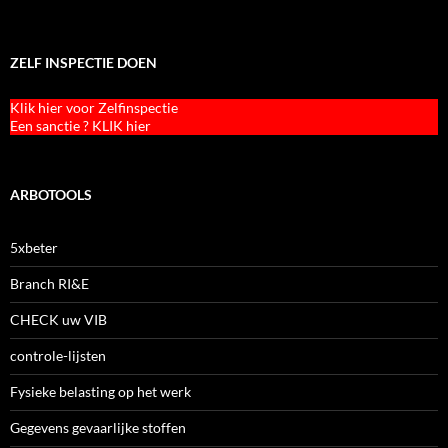
ZELF INSPECTIE DOEN
Klik hier voor Zelfinspectie
Een sanctie ? KLIK hier
ARBOTOOLS
5xbeter
Branch RI&E
CHECK uw VIB
controle-lijsten
Fysieke belasting op het werk
Gegevens gevaarlijke stoffen