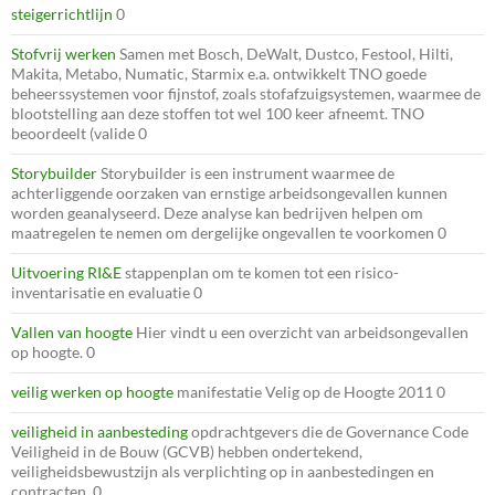
steigerrichtlijn
0
Stofvrij werken
Samen met Bosch, DeWalt, Dustco, Festool, Hilti,
Makita, Metabo, Numatic, Starmix e.a. ontwikkelt TNO goede
beheerssystemen voor fijnstof, zoals stofafzuigsystemen, waarmee de
blootstelling aan deze stoffen tot wel 100 keer afneemt. TNO
beoordeelt (valide 0
Storybuilder
Storybuilder is een instrument waarmee de
achterliggende oorzaken van ernstige arbeidsongevallen kunnen
worden geanalyseerd. Deze analyse kan bedrijven helpen om
maatregelen te nemen om dergelijke ongevallen te voorkomen 0
Uitvoering RI&E
stappenplan om te komen tot een risico-
inventarisatie en evaluatie 0
Vallen van hoogte
Hier vindt u een overzicht van arbeidsongevallen
op hoogte. 0
veilig werken op hoogte
manifestatie Velig op de Hoogte 2011 0
veiligheid in aanbesteding
opdrachtgevers die de Governance Code
Veiligheid in de Bouw (GCVB) hebben ondertekend,
veiligheidsbewustzijn als verplichting op in aanbestedingen en
contracten. 0