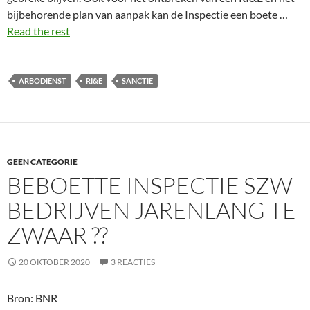
bijbehorende plan van aanpak kan de Inspectie een boete …
Read the rest
ARBODIENST
RI&E
SANCTIE
GEEN CATEGORIE
BEBOETTE INSPECTIE SZW
BEDRIJVEN JARENLANG TE
ZWAAR ??
20 OKTOBER 2020
3 REACTIES
Bron: BNR