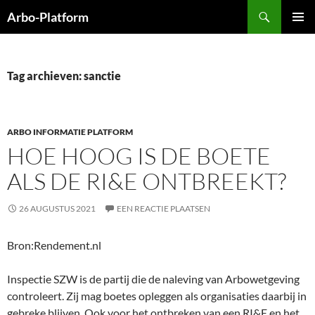
Ga
Zoeken
Arbo-Platform
naar
PRIMAI
de
MENU
inhoud
Tag archieven: sanctie
ARBO INFORMATIE PLATFORM
HOE HOOG IS DE BOETE
ALS DE RI&E ONTBREEKT?
26 AUGUSTUS 2021
EEN REACTIE PLAATSEN
Bron:Rendement.nl
Inspectie SZW is de partij die de naleving van Arbowetgeving
controleert. Zij mag boetes opleggen als organisaties daarbij in
gebreke blijven. Ook voor het ontbreken van een RI&E en het