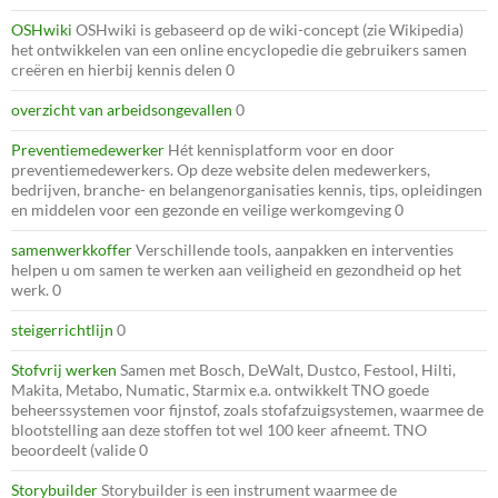
OSHwiki
OSHwiki is gebaseerd op de wiki-concept (zie Wikipedia)
het ontwikkelen van een online encyclopedie die gebruikers samen
creëren en hierbij kennis delen 0
overzicht van arbeidsongevallen
0
Preventiemedewerker
Hét kennisplatform voor en door
preventiemedewerkers. Op deze website delen medewerkers,
bedrijven, branche- en belangenorganisaties kennis, tips, opleidingen
en middelen voor een gezonde en veilige werkomgeving 0
samenwerkkoffer
Verschillende tools, aanpakken en interventies
helpen u om samen te werken aan veiligheid en gezondheid op het
werk. 0
steigerrichtlijn
0
Stofvrij werken
Samen met Bosch, DeWalt, Dustco, Festool, Hilti,
Makita, Metabo, Numatic, Starmix e.a. ontwikkelt TNO goede
beheerssystemen voor fijnstof, zoals stofafzuigsystemen, waarmee de
blootstelling aan deze stoffen tot wel 100 keer afneemt. TNO
beoordeelt (valide 0
Storybuilder
Storybuilder is een instrument waarmee de