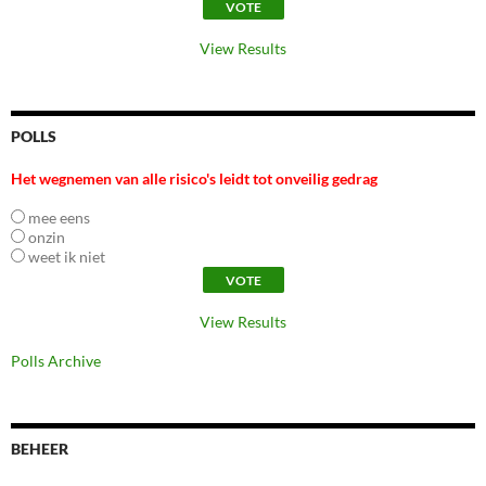
View Results
POLLS
Het wegnemen van alle risico's leidt tot onveilig gedrag
mee eens
onzin
weet ik niet
View Results
Polls Archive
BEHEER