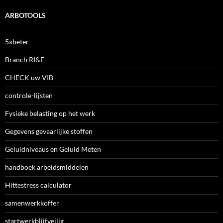
ARBOTOOLS
5xbeter
Branch RI&E
CHECK uw VIB
controle-lijsten
Fysieke belasting op het werk
Gegevens gevaarlijke stoffen
Geluidniveaus en Geluid Meten
handboek arbeidsmiddelen
Hittestress calculator
samenwerkkoffer
startwerkblijfveilig