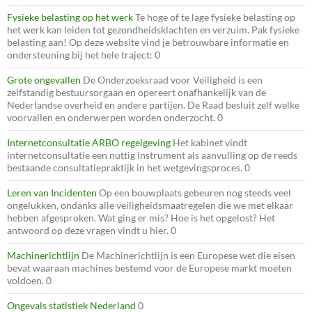
Fysieke belasting op het werk
Te hoge of te lage fysieke belasting op
het werk kan leiden tot gezondheidsklachten en verzuim. Pak fysieke
belasting aan! Op deze website vind je betrouwbare informatie en
ondersteuning bij het hele traject: 0
Grote ongevallen
De Onderzoeksraad voor Veiligheid is een
zelfstandig bestuursorgaan en opereert onafhankelijk van de
Nederlandse overheid en andere partijen. De Raad besluit zelf welke
voorvallen en onderwerpen worden onderzocht. 0
Internetconsultatie ARBO regelgeving
Het kabinet vindt
internetconsultatie een nuttig instrument als aanvulling op de reeds
bestaande consultatiepraktijk in het wetgevingsproces. 0
Leren van Incidenten
Op een bouwplaats gebeuren nog steeds veel
ongelukken, ondanks alle veiligheidsmaatregelen die we met elkaar
hebben afgesproken. Wat ging er mis? Hoe is het opgelost? Het
antwoord op deze vragen vindt u hier. 0
Machinerichtlijn
De Machinerichtlijn is een Europese wet die eisen
bevat waaraan machines bestemd voor de Europese markt moeten
voldoen. 0
Ongevals statistiek Nederland
0