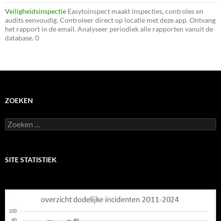
Veiligheidsinspectie
Easytoinspect maakt inspecties, controles en
audits eenvoudig. Controleer direct op locatie met deze app. Ontvang
het rapport in de email. Analyseer periodiek alle rapporten vanuit de
database. 0
ZOEKEN
Zoeken
naar:
SITE STATISTIEK