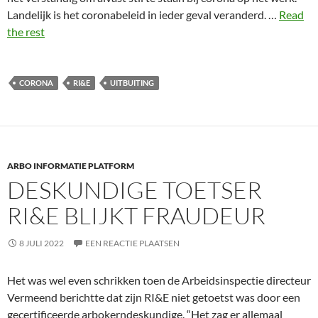
Landelijk is het coronabeleid in ieder geval veranderd. …
Read
the rest
CORONA
RI&E
UITBUITING
ARBO INFORMATIE PLATFORM
DESKUNDIGE TOETSER
RI&E BLIJKT FRAUDEUR
8 JULI 2022
EEN REACTIE PLAATSEN
Het was wel even schrikken toen de Arbeidsinspectie directeur
Vermeend berichtte dat zijn RI&E niet getoetst was door een
gecertificeerde arbokerndeskundige. “Het zag er allemaal