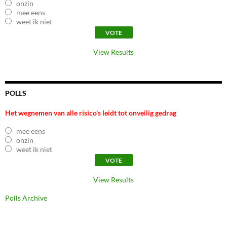
onzin
mee eens
weet ik niet
View Results
POLLS
Het wegnemen van alle risico's leidt tot onveilig gedrag
mee eens
onzin
weet ik niet
View Results
Polls Archive