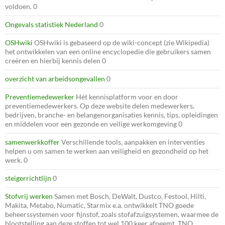
voldoen. 0
Ongevals statistiek Nederland
0
OSHwiki
OSHwiki is gebaseerd op de wiki-concept (zie Wikipedia)
het ontwikkelen van een online encyclopedie die gebruikers samen
creëren en hierbij kennis delen 0
overzicht van arbeidsongevallen
0
Preventiemedewerker
Hét kennisplatform voor en door
preventiemedewerkers. Op deze website delen medewerkers,
bedrijven, branche- en belangenorganisaties kennis, tips, opleidingen
en middelen voor een gezonde en veilige werkomgeving 0
samenwerkkoffer
Verschillende tools, aanpakken en interventies
helpen u om samen te werken aan veiligheid en gezondheid op het
werk. 0
steigerrichtlijn
0
Stofvrij werken
Samen met Bosch, DeWalt, Dustco, Festool, Hilti,
Makita, Metabo, Numatic, Starmix e.a. ontwikkelt TNO goede
beheerssystemen voor fijnstof, zoals stofafzuigsystemen, waarmee de
blootstelling aan deze stoffen tot wel 100 keer afneemt. TNO