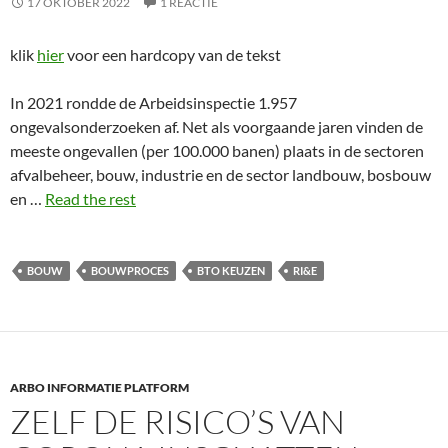
17 OKTOBER 2022
1 REACTIE
klik
hier
voor een hardcopy van de tekst
In 2021 rondde de Arbeidsinspectie 1.957
ongevalsonderzoeken af. Net als voorgaande jaren vinden de
meeste ongevallen (per 100.000 banen) plaats in de sectoren
afvalbeheer, bouw, industrie en de sector landbouw, bosbouw
en …
Read the rest
BOUW
BOUWPROCES
BTO KEUZEN
RI&E
ARBO INFORMATIE PLATFORM
ZELF DE RISICO’S VAN