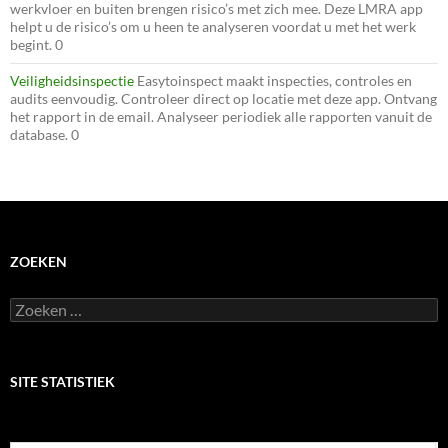
werkvloer en buiten brengen risico’s met zich mee. Deze LMRA app
helpt u de risico’s om u heen te analyseren voordat u met het werk
begint. 0
Veiligheidsinspectie
Easytoinspect maakt inspecties, controles en
audits eenvoudig. Controleer direct op locatie met deze app. Ontvang
het rapport in de email. Analyseer periodiek alle rapporten vanuit de
database. 0
ZOEKEN
Zoeken
naar:
SITE STATISTIEK