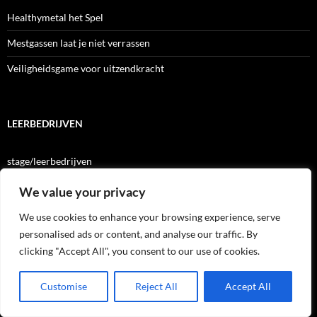
Healthymetal het Spel
Mestgassen laat je niet verrassen
Veiligheidsgame voor uitzendkracht
LEERBEDRIJVEN
stage/leerbedrijven
We value your privacy
VIDEOCLIPS
We use cookies to enhance your browsing experience, serve
personalised ads or content, and analyse our traffic. By
clicking "Accept All", you consent to our use of cookies.
dodelijk ongeval mestsilo
NAPO veiligheidsfilmpjes
Customise
Reject All
Accept All
Safety with a smile