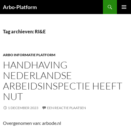
Ga
Zoeken
Arbo-Platform
naar
PRIMAI
de
MENU
inhoud
Tag archieven: RI&E
ARBO INFORMATIE PLATFORM
HANDHAVING
NEDERLANDSE
ARBEIDSINSPECTIE HEEFT
NUT
1 DECEMBER 2023
EEN REACTIE PLAATSEN
Overgenomen van: arbode.nl