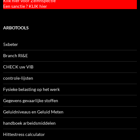
Klik hier voor Zelfinspectie
Een sanctie ? KLIK hier
ARBOTOOLS
5xbeter
Branch RI&E
CHECK uw VIB
controle-lijsten
Fysieke belasting op het werk
Gegevens gevaarlijke stoffen
Geluidniveaus en Geluid Meten
handboek arbeidsmiddelen
Hittestress calculator