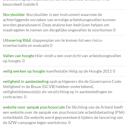
beoordeelt (valide 0
Storybuilder
Storybuilder is een instrument waarmee de
achterliggende oorzaken van ernstige arbeidsongevallen kunnen
worden geanalyseerd. Deze analyse kan bedrijven helpen om
maatregelen te nemen om dergelijke ongevallen te voorkomen 0
Uitvoering RI&E
stappenplan om te komen tot een risico-
inventarisatie en evaluatie 0
Vallen van hoogte
Hier vindt u een overzicht van arbeidsongevallen
op hoogte. 0
veilig werken op hoogte
manifestatie Velig op de Hoogte 2011 0
veiligheid in aanbesteding
opdrachtgevers die de Governance Code
Veiligheid in de Bouw (GCVB) hebben ondertekend,
veiligheidsbewustzijn als verplichting op in aanbestedingen en
contracten. 0
website voor aanpak psychosociale
De Stichting van de Arbeid heeft
een website over de aanpak van psychosociale arbeidsbelasting (PSA)
ontwikkeld. De website werd gepresenteerd tijdens de lancering van
de SZW-campagne tegen werkstress. 0