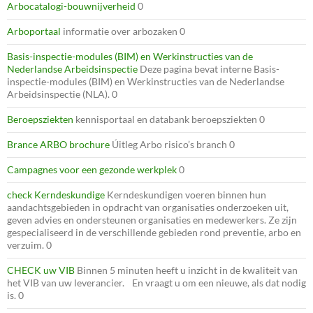
Arbocatalogi-bouwnijverheid
0
Arboportaal
informatie over arbozaken 0
Basis-inspectie-modules (BIM) en Werkinstructies van de
Nederlandse Arbeidsinspectie
Deze pagina bevat interne Basis-
inspectie-modules (BIM) en Werkinstructies van de Nederlandse
Arbeidsinspectie (NLA). 0
Beroepsziekten
kennisportaal en databank beroepsziekten 0
Brance ARBO brochure
Úitleg Arbo risico’s branch 0
Campagnes voor een gezonde werkplek
0
check Kerndeskundige
Kerndeskundigen voeren binnen hun
aandachtsgebieden in opdracht van organisaties onderzoeken uit,
geven advies en ondersteunen organisaties en medewerkers. Ze zijn
gespecialiseerd in de verschillende gebieden rond preventie, arbo en
verzuim. 0
CHECK uw VIB
Binnen 5 minuten heeft u inzicht in de kwaliteit van
het VIB van uw leverancier. En vraagt u om een nieuwe, als dat nodig
is. 0