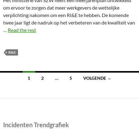
Het ministerie van SZW heeft een meerjarenplan ontwikkeld
om ervoor te zorgen dat meer werkgevers de wettelijke
verplichting nakomen om een RI&E te hebben. De komende
twee jaar ligt de nadruk op het verbeteren van de kwaliteit van
…
Read the rest
RI&E
Berichten
1
2
…
5
VOLGENDE →
navigatie
Incidenten Trendgrafiek