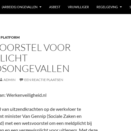
(ARBEIDS) ONGEVALLEN
ASBEST
VRIJWILLIGER
REGELGEVING
 PLATFORM
OORSTEL VOOR
LICHT
DSONGEVALLEN
ADMIN
EEN REACTIE PLAATSEN
n: Werkenveiligheid.nl
d van uitzendkrachten op de werkvloer te
t minister Van Gennip (Sociale Zaken en
) met een wetsvoorstel om een meldplicht bij
n en een vergewisplicht voor uitleners. Met deze