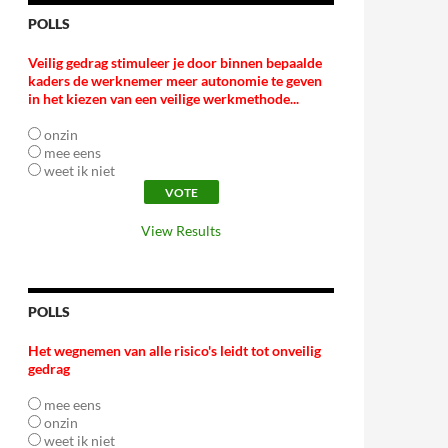
POLLS
Veilig gedrag stimuleer je door binnen bepaalde
kaders de werknemer meer autonomie te geven
in het kiezen van een veilige werkmethode...
onzin
mee eens
weet ik niet
View Results
POLLS
Het wegnemen van alle risico's leidt tot onveilig
gedrag
mee eens
onzin
weet ik niet