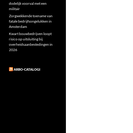
dodelijk voorval met een
militair
Zorgwekkende toename van
fatale bedrijfsongelukken in
Amsterdam
Kwart bouwbedrijven loopt
risico op uitsluiting bij
overheidsaanbestedingen in
2026
ARBO-CATALOGI