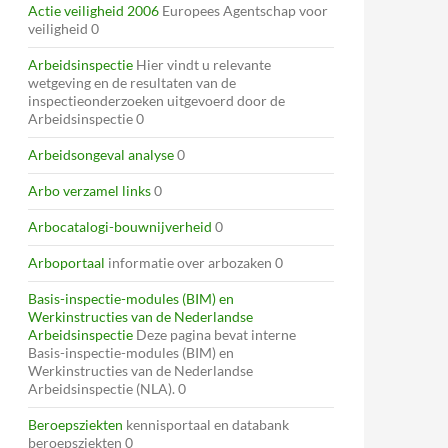
Actie veiligheid 2006
Europees Agentschap voor
veiligheid 0
Arbeidsinspectie
Hier vindt u relevante
wetgeving en de resultaten van de
inspectieonderzoeken uitgevoerd door de
Arbeidsinspectie 0
Arbeidsongeval analyse
0
Arbo verzamel links
0
Arbocatalogi-bouwnijverheid
0
Arboportaal
informatie over arbozaken 0
Basis-inspectie-modules (BIM) en
Werkinstructies van de Nederlandse
Arbeidsinspectie
Deze pagina bevat interne
Basis-inspectie-modules (BIM) en
Werkinstructies van de Nederlandse
Arbeidsinspectie (NLA). 0
Beroepsziekten
kennisportaal en databank
beroepsziekten 0