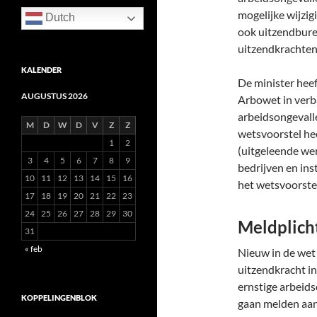
mogelijke wijzig
Dutch
ook uitzendbure
uitzendkrachten
KALENDER
De minister heef
AUGUSTUS 2026
Arbowet in verb
arbeidsongevalle
M
D
W
D
V
Z
Z
wetsvoorstel hee
1
2
(uitgeleende we
3
4
5
6
7
8
9
bedrijven en in
10
11
12
13
14
15
16
het wetsvoorstel
17
18
19
20
21
22
23
24
25
26
27
28
29
30
Meldplich
31
« feb
Nieuw in de wet 
uitzendkracht i
ernstige arbeid
KOPPELINGENBLOK
gaan melden aan