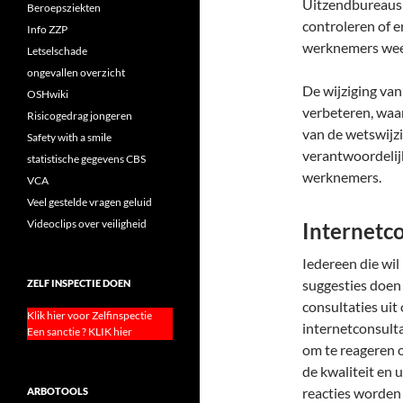
Uitzendbureaus 
Beroepsziekten
controleren of e
Info ZZP
werknemers weer 
Letselschade
ongevallen overzicht
De wijziging va
OSHwiki
verbeteren, waa
Risicogedrag jongeren
van de wetswijzi
Safety with a smile
verantwoordelij
statistische gegevens CBS
werknemers.
VCA
Veel gestelde vragen geluid
Videoclips over veiligheid
Internetco
Iedereen die wil
suggesties doen 
ZELF INSPECTIE DOEN
consultaties ui
Klik hier voor Zelfinspectie
internetconsulta
Een sanctie ? KLIK hier
om te reageren 
de kwaliteit en 
reacties worden
ARBOTOOLS