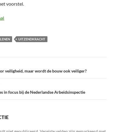
et voorstel.
al
NLENEN
UITZENDKRACHT
or veiligheid, maar wordt de bouw ook veiliger?
 in focus bij de Nederlandse Arbeidsinspectie
CTIE
rdt niet gepubliceerd.
Vereiste velden zijn gemarkeerd met