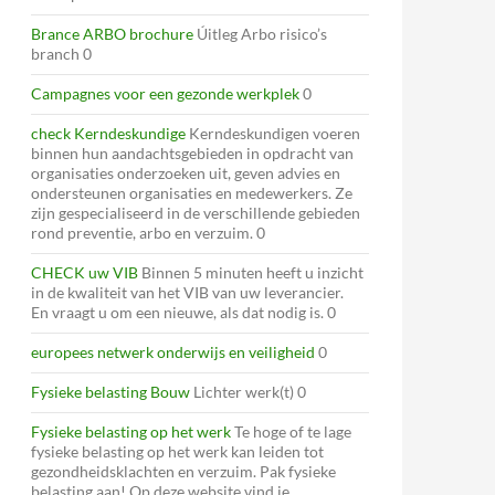
Brance ARBO brochure
Úitleg Arbo risico’s
branch 0
Campagnes voor een gezonde werkplek
0
check Kerndeskundige
Kerndeskundigen voeren
binnen hun aandachtsgebieden in opdracht van
organisaties onderzoeken uit, geven advies en
ondersteunen organisaties en medewerkers. Ze
zijn gespecialiseerd in de verschillende gebieden
rond preventie, arbo en verzuim. 0
CHECK uw VIB
Binnen 5 minuten heeft u inzicht
in de kwaliteit van het VIB van uw leverancier.
En vraagt u om een nieuwe, als dat nodig is. 0
europees netwerk onderwijs en veiligheid
0
Fysieke belasting Bouw
Lichter werk(t) 0
Fysieke belasting op het werk
Te hoge of te lage
fysieke belasting op het werk kan leiden tot
gezondheidsklachten en verzuim. Pak fysieke
belasting aan! Op deze website vind je