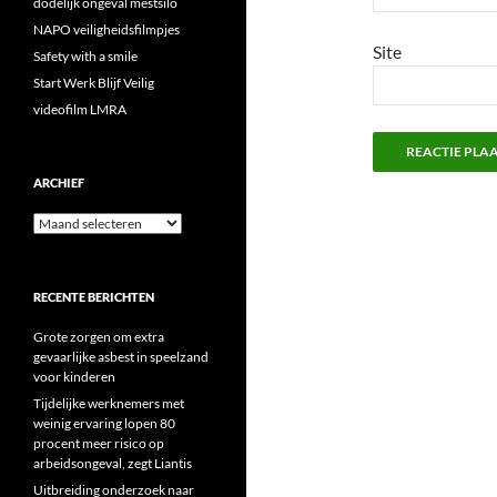
dodelijk ongeval mestsilo
NAPO veiligheidsfilmpjes
Site
Safety with a smile
Start Werk Blijf Veilig
videofilm LMRA
ARCHIEF
Archief
RECENTE BERICHTEN
Grote zorgen om extra
gevaarlijke asbest in speelzand
voor kinderen
Tijdelijke werknemers met
weinig ervaring lopen 80
procent meer risico op
arbeidsongeval, zegt Liantis
Uitbreiding onderzoek naar