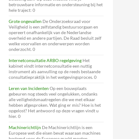
betrouwbare informatie en ondersteuning bij het
hele traject: 0
Grote ongevallen
De Onderzoeksraad voor
Veiligheid is een zelfstandig bestuursorgaan en
opereert onafhankelijk van de Nederlandse
overheid en andere partijen. De Raad besluit zelf
welke voorvallen en onderwerpen worden
onderzocht. 0
Internetconsultatie ARBO regelgeving
Het
kabinet vindt internetconsultatie een nuttig
instrument als aanvulling op de reeds bestaande
consultatiepraktijk in het wetgevingsproces. 0
Leren van Incidenten
Op een bouwplaats
gebeuren nog steeds veel ongelukken, ondanks
alle veiligheidsmaatregelen die we met elkaar
hebben afgesproken. Wat ging er mis? Hoe is het
opgelost? Het antwoord op deze vragen vindt u
hier. 0
Machinerichtlijn
De Machinerichtlijn is een
Europese wet die eisen bevat waaraan machines
bestemd voor de Europese markt moeten