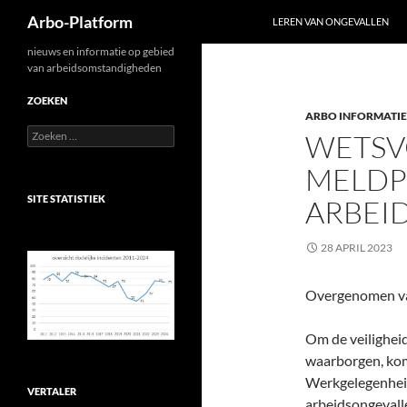
Zoeken
Arbo-Platform
LEREN VAN ONGEVALLEN
Ga
nieuws en informatie op gebied
van arbeidsomstandigheden
naar
de
ZOEKEN
ARBO INFORMATIE
inhoud
Zoeken
WETSV
naar:
MELDP
SITE STATISTIEK
ARBEI
28 APRIL 2023
Overgenomen va
Om de veilighei
waarborgen, kom
Werkgelegenheid
VERTALER
arbeidsongevalle