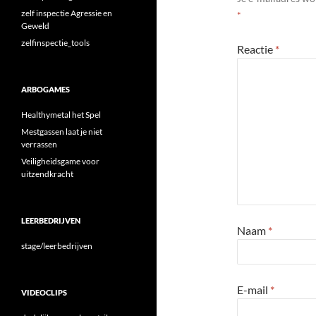
zelf inspectie Agressie en
*
Geweld
zelfinspectie_tools
Reactie
*
ARBOGAMES
Healthymetal het Spel
Mestgassen laat je niet
verrassen
Veiligheidsgame voor
uitzendkracht
LEERBEDRIJVEN
Naam
*
stage/leerbedrijven
E-mail
*
VIDEOCLIPS