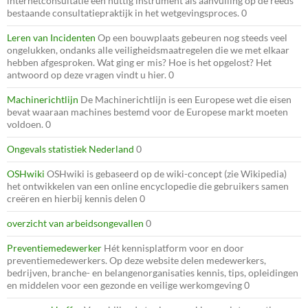
internetconsultatie een nuttig instrument als aanvulling op de reeds
bestaande consultatiepraktijk in het wetgevingsproces. 0
Leren van Incidenten
Op een bouwplaats gebeuren nog steeds veel
ongelukken, ondanks alle veiligheidsmaatregelen die we met elkaar
hebben afgesproken. Wat ging er mis? Hoe is het opgelost? Het
antwoord op deze vragen vindt u hier. 0
Machinerichtlijn
De Machinerichtlijn is een Europese wet die eisen
bevat waaraan machines bestemd voor de Europese markt moeten
voldoen. 0
Ongevals statistiek Nederland
0
OSHwiki
OSHwiki is gebaseerd op de wiki-concept (zie Wikipedia)
het ontwikkelen van een online encyclopedie die gebruikers samen
creëren en hierbij kennis delen 0
overzicht van arbeidsongevallen
0
Preventiemedewerker
Hét kennisplatform voor en door
preventiemedewerkers. Op deze website delen medewerkers,
bedrijven, branche- en belangenorganisaties kennis, tips, opleidingen
en middelen voor een gezonde en veilige werkomgeving 0