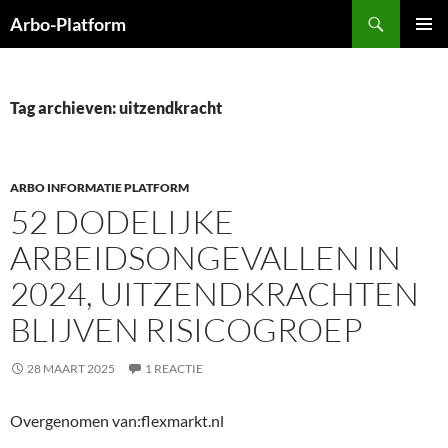
Ga
Zoeken
Arbo-Platform
naar
PRIMAI
de
MENU
inhoud
Tag archieven: uitzendkracht
ARBO INFORMATIE PLATFORM
52 DODELIJKE
ARBEIDSONGEVALLEN IN
2024, UITZENDKRACHTEN
BLIJVEN RISICOGROEP
28 MAART 2025
1 REACTIE
Overgenomen van:flexmarkt.nl