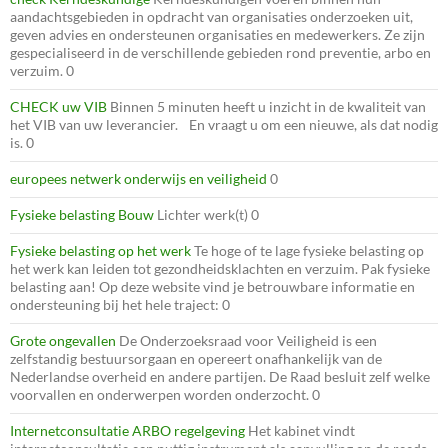
aandachtsgebieden in opdracht van organisaties onderzoeken uit,
geven advies en ondersteunen organisaties en medewerkers. Ze zijn
gespecialiseerd in de verschillende gebieden rond preventie, arbo en
verzuim. 0
CHECK uw VIB
Binnen 5 minuten heeft u inzicht in de kwaliteit van
het VIB van uw leverancier. En vraagt u om een nieuwe, als dat nodig
is. 0
europees netwerk onderwijs en veiligheid
0
Fysieke belasting Bouw
Lichter werk(t) 0
Fysieke belasting op het werk
Te hoge of te lage fysieke belasting op
het werk kan leiden tot gezondheidsklachten en verzuim. Pak fysieke
belasting aan! Op deze website vind je betrouwbare informatie en
ondersteuning bij het hele traject: 0
Grote ongevallen
De Onderzoeksraad voor Veiligheid is een
zelfstandig bestuursorgaan en opereert onafhankelijk van de
Nederlandse overheid en andere partijen. De Raad besluit zelf welke
voorvallen en onderwerpen worden onderzocht. 0
Internetconsultatie ARBO regelgeving
Het kabinet vindt