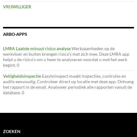
VRIJWILLIGER
ARBO-APPS
LMRA Laatste minuut risico analyse
Werkzaamheden op de
werkvloer en buiten brengen risico’s met zich mee. Deze LMRA app
helpt u de risico’s om u heen te analyseren voordat u met het werk
begint. 0
Veiligheidsinspectie
Easytoinspect maakt inspecties, controles en
audits eenvoudig. Controleer direct op locatie met deze app. Ontvang
het rapport in de email. Analyseer periodiek alle rapporten vanuit de
database. 0
ZOEKEN