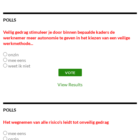
POLLS
Veilig gedrag stimuleer je door binnen bepaalde kaders de
werknemer meer autonomie te geven in het kiezen van een veilige
werkmethode...
onzin
mee eens
weet ik niet
View Results
POLLS
Het wegnemen van alle risico's leidt tot onveilig gedrag
mee eens
onzin