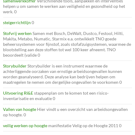
samenwerkkoffer
Verschillende tools, aanpakken en interventies
helpen u om samen te werken aan veiligheid en gezondheid op het
werk. 0
steigerrichtlijn
0
Stofvrij werken
Samen met Bosch, DeWalt, Dustco, Festool, Hilti,
Makita, Metabo, Numatic, Starmix e.a. ontwikkelt TNO goede
beheerssystemen voor fijnstof, zoals stofafzuigsystemen, waarmee de
blootstelling aan deze stoffen tot wel 100 keer afneemt. TNO
beoordeelt (valide 0
Storybuilder
Storybuilder is een instrument waarmee de
achterliggende oorzaken van ernstige arbeidsongevallen kunnen
worden geanalyseerd. Deze analyse kan bedrijven helpen om
maatregelen te nemen om dergelijke ongevallen te voorkomen 0
Uitvoering RI&E
stappenplan om te komen tot een risico-
inventarisatie en evaluatie 0
Vallen van hoogte
Hier vindt u een overzicht van arbeidsongevallen
op hoogte. 0
veilig werken op hoogte
manifestatie Velig op de Hoogte 2011 0