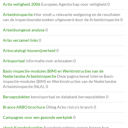
Actie veiligheid 2006
Europees Agentschap voor veiligheid 0
Arbeidsinspectie
Hier vindt u relevante wetgeving en de resultaten
van de inspectieonderzoeken uitgevoerd door de Arbeidsinspectie 0
Arbeidsongeval analyse
0
Arbo verzamel links
0
Arbocatalogi-bouwnijverheid
0
Arboportaal
informatie over arbozaken 0
Basis-inspectie-modules (BIM) en Werkinstructies van de
Nederlandse Arbeidsinspectie
Deze pagina bevat interne Basis-
inspectie-modules (BIM) en Werkinstructies van de Nederlandse
Arbeidsinspectie (NLA). 0
Beroepsziekten
kennisportaal en databank beroepsziekten 0
Brance ARBO brochure
Úitleg Arbo risico’s branch 0
Campagnes voor een gezonde werkplek
0
check Kerndeskundige
Kerndeskundigen voeren binnen hun