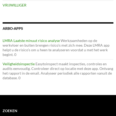
VRIJWILLIGER
ARBO-APPS
LMRA Laatste minuut risico analyse
Werkzaamheden op de
werkvloer en buiten brengen risico’s met zich mee. Deze LMRA app
helpt u de risico’s om u heen te analyseren voordat u met het werk
begint. 0
Veiligheidsinspectie
Easytoinspect maakt inspecties, controles en
audits eenvoudig. Controleer direct op locatie met deze app. Ontvang
het rapport in de email. Analyseer periodiek alle rapporten vanuit de
database. 0
ZOEKEN