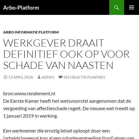
Ga
Zoeken
Arbo-Platform
naar
PRIMAI
de
MENU
inhoud
ARBO INFORMATIE PLATFORM
WERKGEVER DRAAIT
DEFINITIEF OOK OP VOOR
SCHADE VAN NAASTEN
13 APRIL 2018
ADMIN
EEN REACTIE PLAATSEN
bron:www.rendement.nl
De Eerste Kamer heeft het wetsvoorstel aangenomen dat de
vergoeding van affectieschade regelt. De nieuwe wet treedt op
1 januari 2019 in werking.
Een werknemer die ernstig letsel oploopt door een
(arbeids)ongeval kon al een schadevergoeding (tool) eisen van