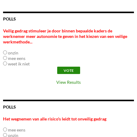
POLLS
Veilig gedrag stimuleer je door binnen bepaalde kaders de
werknemer meer autonomie te geven in het kiezen van een veilige
werkmethode...
onzin
mee eens
weet ik niet
View Results
POLLS
Het wegnemen van alle risico's leidt tot onveilig gedrag
mee eens
onzin