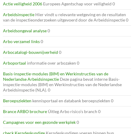
Actie veiligheid 2006
Europees Agentschap voor veiligheid 0
Arbeidsinspectie
Hier vindt u relevante wetgeving en de resultaten
van de inspectieonderzoeken uitgevoerd door de Arbeidsinspectie 0
Arbeidsongeval analyse
0
Arbo verzamel links
0
Arbocatalogi-bouwnijverheid
0
Arboportaal
informatie over arbozaken 0
Basis-inspectie-modules (BIM) en Werkinstructies van de
Nederlandse Arbeidsinspectie
Deze pagina bevat interne Basis-
inspectie-modules (BIM) en Werkinstructies van de Nederlandse
Arbeidsinspectie (NLA). 0
Beroepsziekten
kennisportaal en databank beroepsziekten 0
Brance ARBO brochure
Úitleg Arbo risico’s branch 0
Campagnes voor een gezonde werkplek
0
check Kerndeskundige
Kerndeskundigen voeren binnen hun