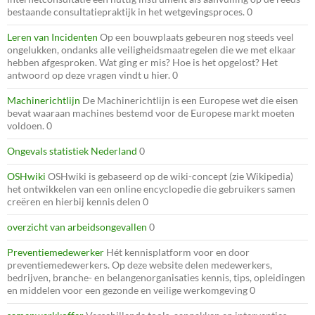
bestaande consultatiepraktijk in het wetgevingsproces. 0
Leren van Incidenten
Op een bouwplaats gebeuren nog steeds veel
ongelukken, ondanks alle veiligheidsmaatregelen die we met elkaar
hebben afgesproken. Wat ging er mis? Hoe is het opgelost? Het
antwoord op deze vragen vindt u hier. 0
Machinerichtlijn
De Machinerichtlijn is een Europese wet die eisen
bevat waaraan machines bestemd voor de Europese markt moeten
voldoen. 0
Ongevals statistiek Nederland
0
OSHwiki
OSHwiki is gebaseerd op de wiki-concept (zie Wikipedia)
het ontwikkelen van een online encyclopedie die gebruikers samen
creëren en hierbij kennis delen 0
overzicht van arbeidsongevallen
0
Preventiemedewerker
Hét kennisplatform voor en door
preventiemedewerkers. Op deze website delen medewerkers,
bedrijven, branche- en belangenorganisaties kennis, tips, opleidingen
en middelen voor een gezonde en veilige werkomgeving 0