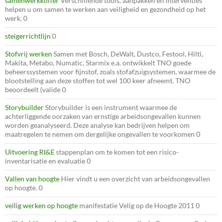
samenwerkkoffer
Verschillende tools, aanpakken en interventies
helpen u om samen te werken aan veiligheid en gezondheid op het
werk. 0
steigerrichtlijn
0
Stofvrij werken
Samen met Bosch, DeWalt, Dustco, Festool, Hilti,
Makita, Metabo, Numatic, Starmix e.a. ontwikkelt TNO goede
beheerssystemen voor fijnstof, zoals stofafzuigsystemen, waarmee de
blootstelling aan deze stoffen tot wel 100 keer afneemt. TNO
beoordeelt (valide 0
Storybuilder
Storybuilder is een instrument waarmee de
achterliggende oorzaken van ernstige arbeidsongevallen kunnen
worden geanalyseerd. Deze analyse kan bedrijven helpen om
maatregelen te nemen om dergelijke ongevallen te voorkomen 0
Uitvoering RI&E
stappenplan om te komen tot een risico-
inventarisatie en evaluatie 0
Vallen van hoogte
Hier vindt u een overzicht van arbeidsongevallen
op hoogte. 0
veilig werken op hoogte
manifestatie Velig op de Hoogte 2011 0