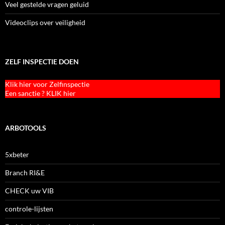
Veel gestelde vragen geluid
Videoclips over veiligheid
ZELF INSPECTIE DOEN
Klik hier voor Zelfinspectie
Een sanctie ? KLIK hier
ARBOTOOLS
5xbeter
Branch RI&E
CHECK uw VIB
controle-lijsten