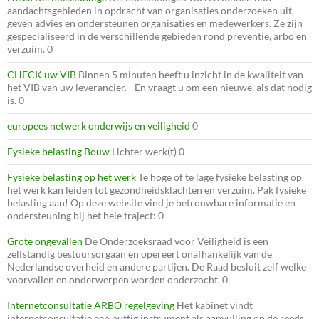
aandachtsgebieden in opdracht van organisaties onderzoeken uit,
geven advies en ondersteunen organisaties en medewerkers. Ze zijn
gespecialiseerd in de verschillende gebieden rond preventie, arbo en
verzuim. 0
CHECK uw VIB
Binnen 5 minuten heeft u inzicht in de kwaliteit van
het VIB van uw leverancier. En vraagt u om een nieuwe, als dat nodig
is. 0
europees netwerk onderwijs en veiligheid
0
Fysieke belasting Bouw
Lichter werk(t) 0
Fysieke belasting op het werk
Te hoge of te lage fysieke belasting op
het werk kan leiden tot gezondheidsklachten en verzuim. Pak fysieke
belasting aan! Op deze website vind je betrouwbare informatie en
ondersteuning bij het hele traject: 0
Grote ongevallen
De Onderzoeksraad voor Veiligheid is een
zelfstandig bestuursorgaan en opereert onafhankelijk van de
Nederlandse overheid en andere partijen. De Raad besluit zelf welke
voorvallen en onderwerpen worden onderzocht. 0
Internetconsultatie ARBO regelgeving
Het kabinet vindt
internetconsultatie een nuttig instrument als aanvulling op de reeds