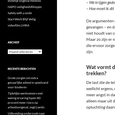
dodelijk ongeval mestsilo
– We krijgen gedo
NAPO veiligheidsfilmpjes
– Hoe moet ik dit
Safety with a smile
Start Werk Blijf Veilig
De argumenten d
videofilm LMRA
gevangen – en d
niet houdt van c
Maar zo zijn er 
ARCHIEF
die ervoor zorge
zijn.
Archief
Wat vormt d
RECENTE BERICHTEN
trekken?
Grote zorgen om extra
De last die de l
gevaarlijke asbest in speelzand
voor kinderen
wellicht ergens,
Tijdelijke werknemers met
meer angst in d
weinig ervaring lopen 80
alleen maar uit d
procent meer risico op
opluchting daar
arbeidsongeval, zegt Liantis
Uitbreiding onderzoek naar