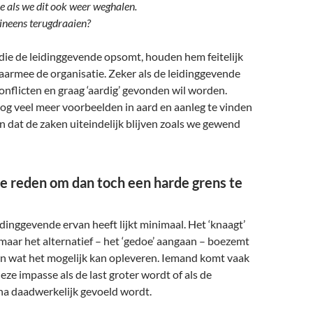
e als we dit ook weer weghalen.
 ineens terugdraaien?
ie de leidinggevende opsomt, houden hem feitelijk
aarmee de organisatie. Zeker als de leidinggevende
onflicten en graag ‘aardig’ gevonden wil worden.
nog veel meer voorbeelden in aard en aanleg te vinden
n dat de zaken uiteindelijk blijven zoals we gewend
e reden om dan toch een harde grens te
eidinggevende ervan heeft lijkt minimaal. Het ‘knaagt’
 maar het alternatief – het ‘gedoe’ aangaan – boezemt
an wat het mogelijk kan opleveren. Iemand komt vaak
eze impasse als de last groter wordt of als de
na daadwerkelijk gevoeld wordt.