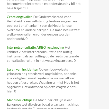
betrouwbare informatie en ondersteuning bij het
hele traject: 0
Grote ongevallen
De Onderzoeksraad voor
Veiligheid is een zelfstandig bestuursorgaan en
opereert onafhankelijk van de Nederlandse
overheid en andere partijen. De Raad besluit zelf
welke voorvallen en onderwerpen worden
onderzocht. 0
Internetconsultatie ARBO regelgeving
Het
kabinet vindt internetconsultatie een nuttig
instrument als aanvulling op de reeds bestaande
consultatiepraktijk in het wetgevingsproces. 0
Leren van Incidenten
Op een bouwplaats
gebeuren nog steeds veel ongelukken, ondanks
alle veiligheidsmaatregelen die we met elkaar
hebben afgesproken. Wat ging er mis? Hoe is het
opgelost? Het antwoord op deze vragen vindt u
hier. 0
Machinerichtlijn
De Machinerichtlijn is een
Europese wet die eisen bevat waaraan machines
bestemd voor de Europese markt moeten