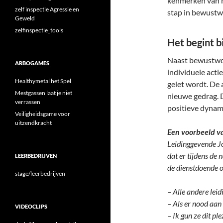
kenmerken van h
zelf inspectie Agressie en
stap in bewustw
Geweld
zelfinspectie_tools
Het begint bi
Naast bewustwor
ARBOGAMES
individuele actie
Healthymetal het Spel
gelet wordt. De 
Mestgassen laat je niet
nieuwe gedrag. 
verrassen
positieve dynam
Veiligheidsgame voor
uitzendkracht
Een voorbeeld van
Leidinggevende J
dat er tijdens de
LEERBEDRIJVEN
de dienstdoende o
stage/leerbedrijven
– Alle andere lei
– Als er nood aan
VIDEOCLIPS
– Ik gun ze dit ple