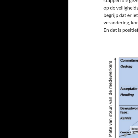
stappen die geze
op de veiligheid
begrijp dat er i
verandering, kom
En dat is positief