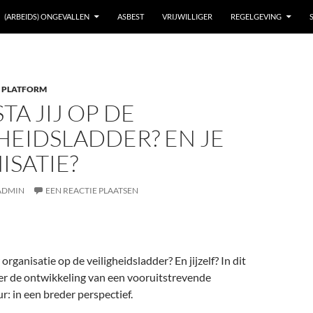
(ARBEIDS) ONGEVALLEN
ASBEST
VRIJWILLIGER
REGELGEVING
 PLATFORM
TA JIJ OP DE
HEIDSLADDER? EN JE
SATIE?
ADMIN
EEN REACTIE PLAATSEN
rganisatie op de veiligheidsladder? En jijzelf? In dit
over de ontwikkeling van een vooruitstrevende
r: in een breder perspectief.