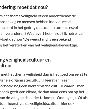
dering: moet dat nou?
m het thema veiligheid of een ander thema: de
hardnekkig en mensen hebben individueel al
vesteerd in het gedrag dat tot dan toe succesvol
n veranderen? Wat levert het me op? Ik heb er zelf
! Moet dat nou? De weerstand is een bekend
j het versterken van het veiligheidsbewustzijn.
g veiligheidscultuur en
ultuur
g met het thema veiligheid dan is het goed om eerst te
lgehele organisatiecultuur. Heerst er in een
oorbeeld nog een hiërarchische cultuur waarbij men
edback geeft aan elkaar, zie dan maar eens om op het
an de veiligheidsladder te komen. Onmogelijk. Of als
ltuur heerst, zal de veiligheidscultuur hier ook