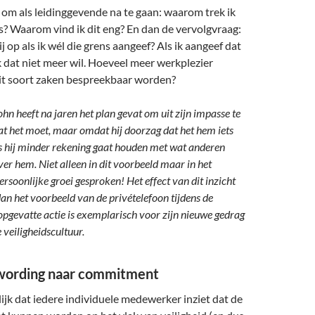
s om als leidinggevende na te gaan: waarom trek ik
? Waarom vind ik dit eng? En dan de vervolgvraag:
j op als ik wél die grens aangeef? Als ik aangeef dat
ik dat niet meer wil. Hoeveel meer werkplezier
dit soort zaken bespreekbaar worden?
hn heeft na jaren het plan gevat om uit zijn impasse te
t het moet, maar omdat hij doorzag dat het hem iets
s hij minder rekening gaat houden met wat anderen
r hem. Niet alleen in dit voorbeeld maar in het
rsoonlijke groei gesproken! Het effect van dit inzicht
dan het voorbeeld van de privételefoon tijdens de
 opgevatte actie is exemplarisch voor zijn nieuwe gedrag
 veiligheidscultuur.
wording naar commitment
ijk dat iedere individuele medewerker inziet dat de