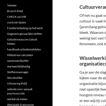
5xbeter
Cultuurveran
Branch RI&E
Of het nu gaat o
CHECK uw VIB
cultuur is vaak 
controle-lijsten
(jaren)lang geïn
Fysieke belasting op het werk
bleek. Waarom da
Gegevens gevaarlijke stoffen
weinig last van
Geluidniveaus en Geluid
fenomeen, ook bi
Meten
handboek arbeidsmiddelen
Hittestress calculator
Wisselwerkin
samenwerkkoffer
organisatiec
startwerkblijfveilig
Ga je aan de sla
Stoffenmannager
kijken naar de a
Storybuilder
organisatie bijv
Uitvoering RI&E
niet openlijk fe
website voor aanpak
psychosociale
hoogste niveau v
werkdruk meten
er een wij/zij-cu
Werkplek-Ergonomie