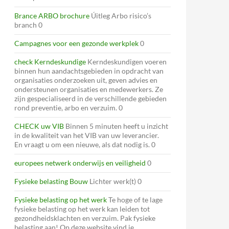
Brance ARBO brochure
Úitleg Arbo risico’s
branch 0
Campagnes voor een gezonde werkplek
0
check Kerndeskundige
Kerndeskundigen voeren
binnen hun aandachtsgebieden in opdracht van
organisaties onderzoeken uit, geven advies en
ondersteunen organisaties en medewerkers. Ze
zijn gespecialiseerd in de verschillende gebieden
rond preventie, arbo en verzuim. 0
CHECK uw VIB
Binnen 5 minuten heeft u inzicht
in de kwaliteit van het VIB van uw leverancier.
En vraagt u om een nieuwe, als dat nodig is. 0
europees netwerk onderwijs en veiligheid
0
Fysieke belasting Bouw
Lichter werk(t) 0
Fysieke belasting op het werk
Te hoge of te lage
fysieke belasting op het werk kan leiden tot
gezondheidsklachten en verzuim. Pak fysieke
belasting aan! Op deze website vind je