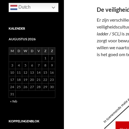
Dutch
De veilighei
Er zijn verschil
veiligheidscultu
KALENDER
ladder / SCL)
is z
AUGUSTUS 2026
zorgt voor bewu
willen we naart
M
D
W
D
V
Z
Z
is het goed om t
1
2
3
4
5
6
7
8
9
10
11
12
13
14
15
16
17
18
19
20
21
22
23
24
25
26
27
28
29
30
31
« feb
KOPPELINGENBLOK