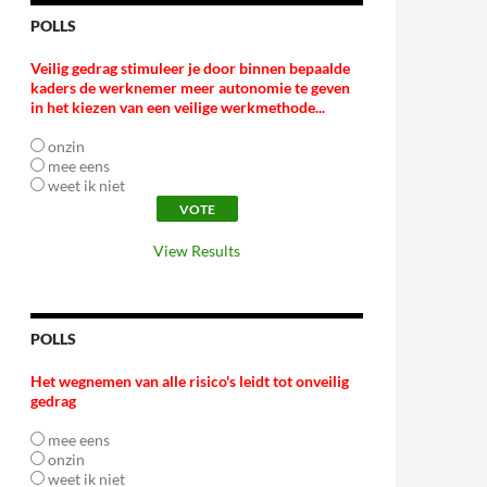
POLLS
Veilig gedrag stimuleer je door binnen bepaalde
kaders de werknemer meer autonomie te geven
in het kiezen van een veilige werkmethode...
onzin
mee eens
weet ik niet
View Results
POLLS
Het wegnemen van alle risico's leidt tot onveilig
gedrag
mee eens
onzin
weet ik niet