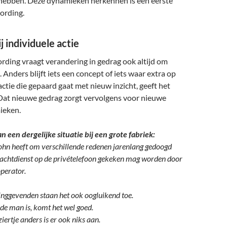
ebben. Deze dynamieken herkennen is een eerste
ording.
j individuele actie
ding vraagt verandering in gedrag ook altijd om
. Anders blijft iets een concept of iets waar extra op
actie die gepaard gaat met nieuw inzicht, geeft het
Dat nieuwe gedrag zorgt vervolgens voor nieuwe
ieken.
 een dergelijke situatie bij een grote fabriek:
ohn heeft om verschillende redenen jarenlang gedoogd
 nachtdienst op de privételefoon gekeken mag worden door
perator.
dinggevenden staan het ook oogluikend toe.
 de man is, komt het wel goed.
ziertje anders is er ook niks aan.