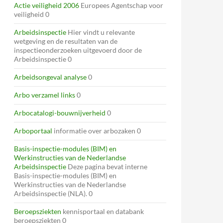
Actie veiligheid 2006
Europees Agentschap voor
veiligheid 0
Arbeidsinspectie
Hier vindt u relevante
wetgeving en de resultaten van de
inspectieonderzoeken uitgevoerd door de
Arbeidsinspectie 0
Arbeidsongeval analyse
0
Arbo verzamel links
0
Arbocatalogi-bouwnijverheid
0
Arboportaal
informatie over arbozaken 0
Basis-inspectie-modules (BIM) en
Werkinstructies van de Nederlandse
Arbeidsinspectie
Deze pagina bevat interne
Basis-inspectie-modules (BIM) en
Werkinstructies van de Nederlandse
Arbeidsinspectie (NLA). 0
Beroepsziekten
kennisportaal en databank
beroepsziekten 0