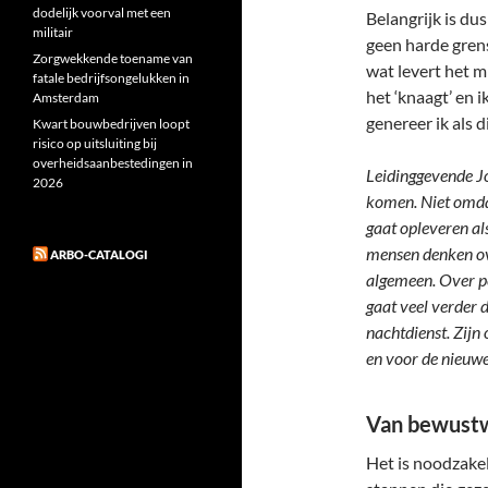
dodelijk voorval met een
Belangrijk is du
militair
geen harde grens
Zorgwekkende toename van
wat levert het mi
fatale bedrijfsongelukken in
het ‘knaagt’ en 
Amsterdam
genereer ik als 
Kwart bouwbedrijven loopt
risico op uitsluiting bij
overheidsaanbestedingen in
Leidinggevende Jo
2026
komen. Niet omda
gaat opleveren al
mensen denken ove
ARBO-CATALOGI
algemeen. Over pe
gaat veel verder 
nachtdienst. Zijn
en voor de nieuwe
Van bewust
Het is noodzakel