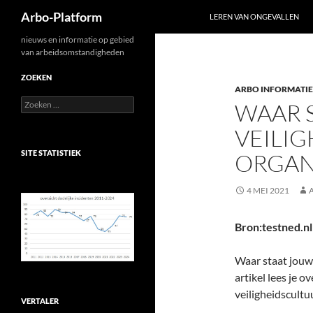
Zoeken
Arbo-Platform
LEREN VAN ONGEVALLEN
Ga
nieuws en informatie op gebied
van arbeidsomstandigheden
naar
de
ZOEKEN
ARBO INFORMATIE
inhoud
Zoeken
WAAR S
naar:
VEILIG
SITE STATISTIEK
ORGANI
4 MEI 2021
Bron:testned.nl
Waar staat jouw o
artikel lees je 
veiligheidscultuu
VERTALER