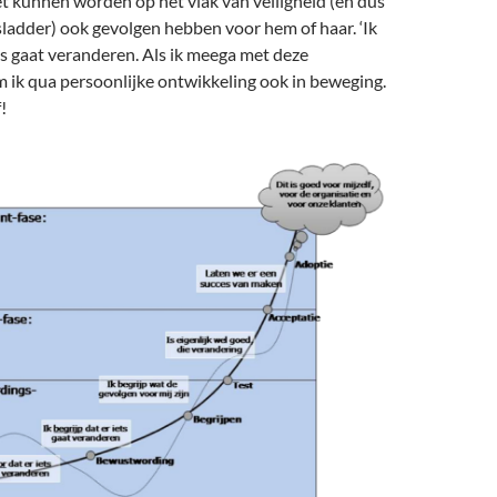
t kunnen worden op het vlak van veiligheid (en dus
sladder) ook gevolgen hebben voor hem of haar. ‘Ik
ets gaat veranderen. Als ik meega met deze
 ik qua persoonlijke ontwikkeling ook in beweging.
!