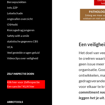
Beroepsziekten
Info ZZP
Letselschade
ongevallen overzicht
OSHwiki
Risicogedrag jongeren
Safety with a smile
statistische gegevens CBS
Een veilighe
VCA
Het doel van vee
Veel gestelde vragen geluid
te creëren waari
Videoclips over veiligheid
geen issue meer
organisatie. Goo
ZELF INSPECTIE DOEN
ontwikkelen, ma
gedragsveranderi
Klik hier voor Zelfinspectie
voor elkaar te kr
Een sanctie ? KLIK hier
commitment nooi
leggen het je uit.
ARBOTOOLS