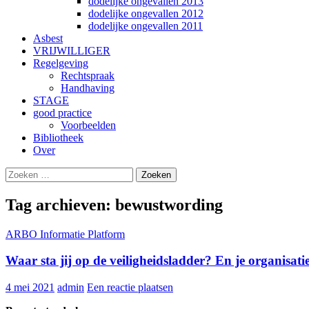
dodelijke ongevallen 2013
dodelijke ongevallen 2012
dodelijke ongevallen 2011
Asbest
VRIJWILLIGER
Regelgeving
Rechtspraak
Handhaving
STAGE
good practice
Voorbeelden
Bibliotheek
Over
Zoeken
Gebruik
naar:
de
pijltjes
Tag archieven: bewustwording
op
en
ARBO Informatie Platform
neer
om
Waar sta jij op de veiligheidsladder? En je organisati
een
beschikbaar
resultaat
4 mei 2021
admin
Een reactie plaatsen
te