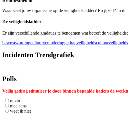
selecteren.
Bron:testned.nl
Druk
op
Waar staat jouw organisatie op de veiligheidsladder? En jijzelf? In dit
Enter
om
De veiligheidsladder
naar
het
Er zijn verschillende gradaties te benoemen wat betreft de veiligheid
geselecteerde
zoekresultaat
bewustwording
cultuurverandering
gedrag
veiligheidscultuur
veiligheid
te
gaan.
Incidenten Trendgrafiek
Als
u
met
aanraaktoetsen
werkt,
Polls
kunt
u
Veilig gedrag stimuleer je door binnen bepaalde kaders de werkn
touch-
en
onzin
swipetekens
mee eens
gebruiken.
weet ik niet