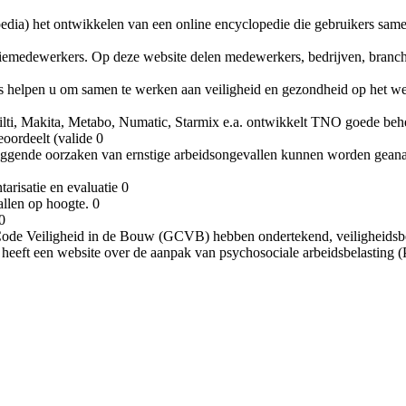
dia) het ontwikkelen van een online encyclopedie die gebruikers samen
emedewerkers. Op deze website delen medewerkers, bedrijven, branche-
es helpen u om samen te werken aan veiligheid en gezondheid op het we
ti, Makita, Metabo, Numatic, Starmix e.a. ontwikkelt TNO goede behee
oordeelt (valide 0
liggende oorzaken van ernstige arbeidsongevallen kunnen worden gean
arisatie en evaluatie 0
llen op hoogte. 0
0
de Veiligheid in de Bouw (GCVB) hebben ondertekend, veiligheidsbewu
heeft een website over de aanpak van psychosociale arbeidsbelasting 