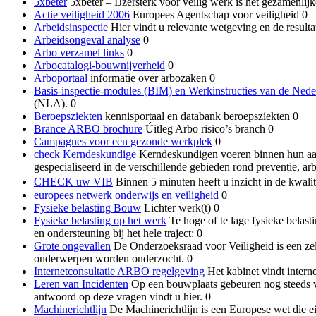
5xbeter
5xbeter – IJzersterk voor veilig werk is het gezamenli
Actie veiligheid 2006
Europees Agentschap voor veiligheid 0
Arbeidsinspectie
Hier vindt u relevante wetgeving en de result
Arbeidsongeval analyse
0
Arbo verzamel links
0
Arbocatalogi-bouwnijverheid
0
Arboportaal
informatie over arbozaken 0
Basis-inspectie-modules (BIM) en Werkinstructies van de Nede
(NLA). 0
Beroepsziekten
kennisportaal en databank beroepsziekten 0
Brance ARBO brochure
Úitleg Arbo risico’s branch 0
Campagnes voor een gezonde werkplek
0
check Kerndeskundige
Kerndeskundigen voeren binnen hun aand
gespecialiseerd in de verschillende gebieden rond preventie, ar
CHECK uw VIB
Binnen 5 minuten heeft u inzicht in de kwali
europees netwerk onderwijs en veiligheid
0
Fysieke belasting Bouw
Lichter werk(t) 0
Fysieke belasting op het werk
Te hoge of te lage fysieke belast
en ondersteuning bij het hele traject: 0
Grote ongevallen
De Onderzoeksraad voor Veiligheid is een zel
onderwerpen worden onderzocht. 0
Internetconsultatie ARBO regelgeving
Het kabinet vindt interne
Leren van Incidenten
Op een bouwplaats gebeuren nog steeds ve
antwoord op deze vragen vindt u hier. 0
Machinerichtlijn
De Machinerichtlijn is een Europese wet die 