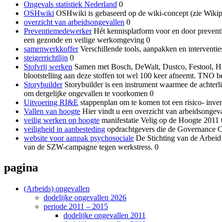
Ongevals statistiek Nederland
0
OSHwiki
OSHwiki is gebaseerd op de wiki-concept (zie Wikipe
overzicht van arbeidsongevallen
0
Preventiemedewerker
Hét kennisplatform voor en door preventi
een gezonde en veilige werkomgeving 0
samenwerkkoffer
Verschillende tools, aanpakken en interventi
steigerrichtlijn
0
Stofvrij werken
Samen met Bosch, DeWalt, Dustco, Festool, Hil
blootstelling aan deze stoffen tot wel 100 keer afneemt. TNO be
Storybuilder
Storybuilder is een instrument waarmee de achter
om dergelijke ongevallen te voorkomen 0
Uitvoering RI&E
stappenplan om te komen tot een risico- invent
Vallen van hoogte
Hier vindt u een overzicht van arbeidsongeva
veilig werken op hoogte
manifestatie Velig op de Hoogte 2011 
veiligheid in aanbesteding
opdrachtgevers die de Governance Co
website voor aanpak psychosociale
De Stichting van de Arbeid 
van de SZW-campagne tegen werkstress. 0
pagina
(Arbeids) ongevallen
dodelijke ongevallen 2026
periode 2011 – 2015
dodelijke ongevallen 2011