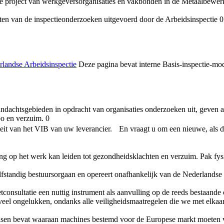
jke project van werkgeversorganisaties en vakbonden in de Metaalbewer
aten van de inspectieonderzoeken uitgevoerd door de Arbeidsinspectie 0
rlandse Arbeidsinspectie
Deze pagina bevat interne Basis-inspectie-mo
achtsgebieden in opdracht van organisaties onderzoeken uit, geven ad
bo en verzuim. 0
teit van het VIB van uw leverancier. En vraagt u om een nieuwe, als da
ing op het werk kan leiden tot gezondheidsklachten en verzuim. Pak fy
fstandig bestuursorgaan en opereert onafhankelijk van de Nederlandse o
tconsultatie een nuttig instrument als aanvulling op de reeds bestaande 
el ongelukken, ondanks alle veiligheidsmaatregelen die we met elkaar
eisen bevat waaraan machines bestemd voor de Europese markt moeten 