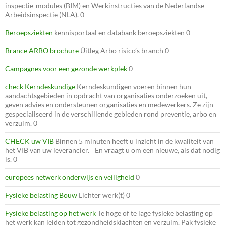
inspectie-modules (BIM) en Werkinstructies van de Nederlandse
Arbeidsinspectie (NLA). 0
Beroepsziekten
kennisportaal en databank beroepsziekten 0
Brance ARBO brochure
Úitleg Arbo risico’s branch 0
Campagnes voor een gezonde werkplek
0
check Kerndeskundige
Kerndeskundigen voeren binnen hun
aandachtsgebieden in opdracht van organisaties onderzoeken uit,
geven advies en ondersteunen organisaties en medewerkers. Ze zijn
gespecialiseerd in de verschillende gebieden rond preventie, arbo en
verzuim. 0
CHECK uw VIB
Binnen 5 minuten heeft u inzicht in de kwaliteit van
het VIB van uw leverancier. En vraagt u om een nieuwe, als dat nodig
is. 0
europees netwerk onderwijs en veiligheid
0
Fysieke belasting Bouw
Lichter werk(t) 0
Fysieke belasting op het werk
Te hoge of te lage fysieke belasting op
het werk kan leiden tot gezondheidsklachten en verzuim. Pak fysieke