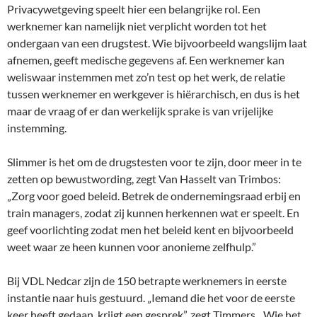
Privacywetgeving speelt hier een belangrijke rol. Een
werknemer kan namelijk niet verplicht worden tot het
ondergaan van een drugstest. Wie bijvoorbeeld wangslijm laat
afnemen, geeft medische gegevens af. Een werknemer kan
weliswaar instemmen met zo’n test op het werk, de relatie
tussen werknemer en werkgever is hiërarchisch, en dus is het
maar de vraag of er dan werkelijk sprake is van vrijelijke
instemming.
Slimmer is het om de drugstesten voor te zijn, door meer in te
zetten op bewustwording, zegt Van Hasselt van Trimbos:
„Zorg voor goed beleid. Betrek de ondernemingsraad erbij en
train managers, zodat zij kunnen herkennen wat er speelt. En
geef voorlichting zodat men het beleid kent en bijvoorbeeld
weet waar ze heen kunnen voor anonieme zelfhulp.”
Bij VDL Nedcar zijn de 150 betrapte werknemers in eerste
instantie naar huis gestuurd. „Iemand die het voor de eerste
keer heeft gedaan, krijgt een gesprek”, zegt Timmers. „Wie het