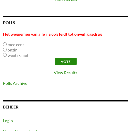
POLLS
Het wegnemen van alle risico's leidt tot onveilig gedrag
mee eens
onzin
weet ik niet
View Results
Polls Archive
BEHEER
Login