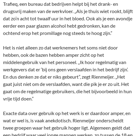
Trafieq, een bureau dat bedrijven helpt bij het drank- en
drugsvrij maken van de werkvloer. „Als je thuis wiet rookt, blijft
dat zo’n acht tot twaalf uur in het bloed. Ook als je een avondje
eerder een paar glazen alcohol hebt gedronken, kan de
ochtend erop het promillage nog steeds te hoog zijn.”
Het is niet alleen zo dat werknemers het soms niet door
hebben, ook de bazen hebben amper zicht op het
middelengebruik van het personeel. „Ik hoor regelmatig van
werkgevers dat er ‘bij ons geen verslaafden in het bedrijf zijn’.
En dus denken ze dat er niks gebeurt”, zegt Rienmeijer. „Het
gaat juist níet om de verslaafden, want die pik je er zo uit. Het
gaat om de regelmatige gebruikers, die het bijvoorbeeld in hun
vrije tijd doen.”
Exacte data over gebruik op het werk is er daardoor amper, en
wat er wel is, is vaak anekdotisch. Rienmeijer onderscheidt
twee groepen waar het gebruik hoger ligt. Algemeen geldt dat
een bedrijf waar veel jonge mannen werken, zo tussen de 18 en