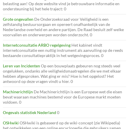
belasting aan! Op deze website vind je betrouwbare informatie en
ondersteuning bij het hele traject: 0
Grote ongevallen
De Onderzoeksraad voor Veiligheid is een
zelfstandig bestuursorgaan en opereert onafhankelijk van de
Nederlandse overheid en andere partijen. De Raad besluit zelf welke
voorvallen en onderwerpen worden onderzocht. 0
Internetconsultatie ARBO regelgeving
Het kabinet vindt
internetconsultatie een nuttig instrument als aanvulling op de reeds
bestaande consultatiepraktijk in het wetgevingsproces. 0
Leren van Incidenten
Op een bouwplaats gebeuren nog steeds veel
ongelukken, ondanks alle veiligheidsmaatregelen die we met elkaar
hebben afgesproken. Wat ging er mis? Hoe is het opgelost? Het
antwoord op deze vragen vindt u hier. 0
Machinerichtlijn
De Machinerichtlijn is een Europese wet die eisen
bevat waaraan machines bestemd voor de Europese markt moeten
voldoen. 0
Ongevals statistiek Nederland
0
OSHwiki
OSHwiki is gebaseerd op de wiki-concept (zie Wikipedia)
het ontwikkelen van een online encyclopedie die gebruikers samen