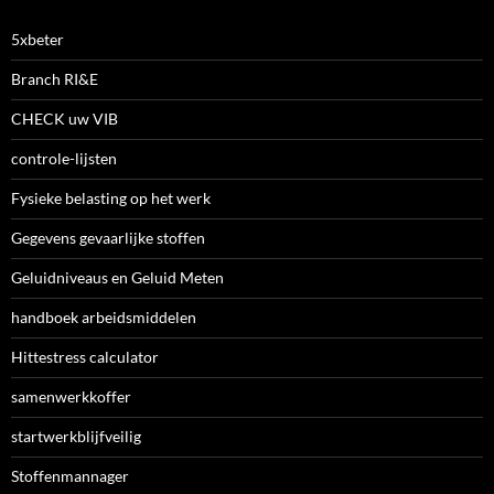
5xbeter
Branch RI&E
CHECK uw VIB
controle-lijsten
Fysieke belasting op het werk
Gegevens gevaarlijke stoffen
Geluidniveaus en Geluid Meten
handboek arbeidsmiddelen
Hittestress calculator
samenwerkkoffer
startwerkblijfveilig
Stoffenmannager