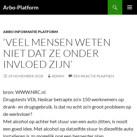
Ga
Zoeken
Arbo-Platform
naar
PRIMAI
de
MENU
inhoud
ARBO INFORMATIE PLATFORM
‘VEEL MENSEN WETEN
NIET DAT ZE ONDER
INVLOED ZIJN’
29 NOVEMBER 2018
ADMIN
EEN REACTIE PLAATSEN
bron: WWW.NRC.nl
Drugstests VDL Nedcar betrapte zo’n 150 werknemers op
drank- en drugsgebruik. Is dat nu echt zo’n groot probleem op
de werkvloer?
Met alcohol op achter het stuur van een auto zitten, is nooit
een goed idee. Met alcohol op datzelfde stuur in diezelfde auto
installeren is zo mogelijk nog een beroerder plan.