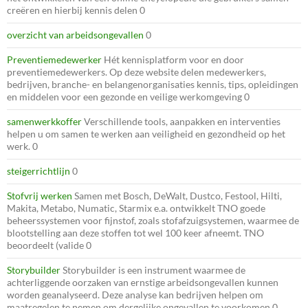
creëren en hierbij kennis delen 0
overzicht van arbeidsongevallen
0
Preventiemedewerker
Hét kennisplatform voor en door
preventiemedewerkers. Op deze website delen medewerkers,
bedrijven, branche- en belangenorganisaties kennis, tips, opleidingen
en middelen voor een gezonde en veilige werkomgeving 0
samenwerkkoffer
Verschillende tools, aanpakken en interventies
helpen u om samen te werken aan veiligheid en gezondheid op het
werk. 0
steigerrichtlijn
0
Stofvrij werken
Samen met Bosch, DeWalt, Dustco, Festool, Hilti,
Makita, Metabo, Numatic, Starmix e.a. ontwikkelt TNO goede
beheerssystemen voor fijnstof, zoals stofafzuigsystemen, waarmee de
blootstelling aan deze stoffen tot wel 100 keer afneemt. TNO
beoordeelt (valide 0
Storybuilder
Storybuilder is een instrument waarmee de
achterliggende oorzaken van ernstige arbeidsongevallen kunnen
worden geanalyseerd. Deze analyse kan bedrijven helpen om
maatregelen te nemen om dergelijke ongevallen te voorkomen 0