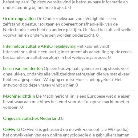
belasting aan! Op deze website vind je betrouwbare informatie en
ondersteuning bij het hele traject: 0
Grote ongevallen
De Onderzoeksraad voor Veiligheid is een
zelfstandig bestuursorgaan en opereert onafhankelijk van de
Nederlandse overheid en andere partijen. De Raad besluit zelf welke
voorvallen en onderwerpen worden onderzocht. 0
Internetconsultatie ARBO regelgeving
Het kabinet vindt
internetconsultatie een nuttig instrument als aanvulling op de reeds
bestaande consultatiepraktijk in het wetgevingsproces. 0
Leren van Incidenten
Op een bouwplaats gebeuren nog steeds veel
ongelukken, ondanks alle veiligheidsmaatregelen die we met elkaar
hebben afgesproken. Wat ging er mis? Hoe is het opgelost? Het
antwoord op deze vragen vindt u hier. 0
Machinerichtlijn
De Machinerichtlijn is een Europese wet die eisen
bevat waaraan machines bestemd voor de Europese markt moeten
voldoen. 0
Ongevals statistiek Nederland
0
OSHwiki
OSHwiki is gebaseerd op de wiki-concept (zie Wikipedia)
het ontwikkelen van een online encyclopedie die gebruikers samen