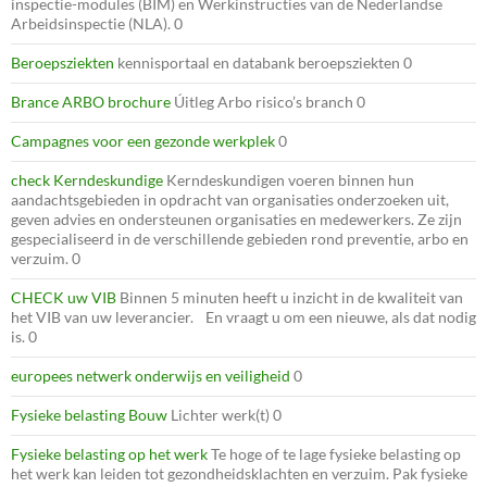
inspectie-modules (BIM) en Werkinstructies van de Nederlandse
Arbeidsinspectie (NLA). 0
Beroepsziekten
kennisportaal en databank beroepsziekten 0
Brance ARBO brochure
Úitleg Arbo risico’s branch 0
Campagnes voor een gezonde werkplek
0
check Kerndeskundige
Kerndeskundigen voeren binnen hun
aandachtsgebieden in opdracht van organisaties onderzoeken uit,
geven advies en ondersteunen organisaties en medewerkers. Ze zijn
gespecialiseerd in de verschillende gebieden rond preventie, arbo en
verzuim. 0
CHECK uw VIB
Binnen 5 minuten heeft u inzicht in de kwaliteit van
het VIB van uw leverancier. En vraagt u om een nieuwe, als dat nodig
is. 0
europees netwerk onderwijs en veiligheid
0
Fysieke belasting Bouw
Lichter werk(t) 0
Fysieke belasting op het werk
Te hoge of te lage fysieke belasting op
het werk kan leiden tot gezondheidsklachten en verzuim. Pak fysieke