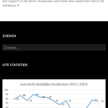
het rapport in de email. Analyseer periodiek alle rapporten vanuit de
database. 0
ZOEKEN
Zoeken
naar:
SITE STATISTIEK