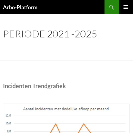
Ga
Zoeken
Arbo-Platform
naar
PRIMAI
de
MENU
inhoud
PERIODE 2021 -2025
Incidenten Trendgrafiek