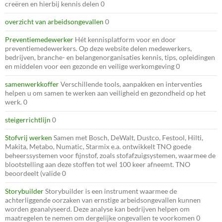
creëren en hierbij kennis delen 0
overzicht van arbeidsongevallen
0
Preventiemedewerker
Hét kennisplatform voor en door
preventiemedewerkers. Op deze website delen medewerkers,
bedrijven, branche- en belangenorganisaties kennis, tips, opleidingen
en middelen voor een gezonde en veilige werkomgeving 0
samenwerkkoffer
Verschillende tools, aanpakken en interventies
helpen u om samen te werken aan veiligheid en gezondheid op het
werk. 0
steigerrichtlijn
0
Stofvrij werken
Samen met Bosch, DeWalt, Dustco, Festool, Hilti,
Makita, Metabo, Numatic, Starmix e.a. ontwikkelt TNO goede
beheerssystemen voor fijnstof, zoals stofafzuigsystemen, waarmee de
blootstelling aan deze stoffen tot wel 100 keer afneemt. TNO
beoordeelt (valide 0
Storybuilder
Storybuilder is een instrument waarmee de
achterliggende oorzaken van ernstige arbeidsongevallen kunnen
worden geanalyseerd. Deze analyse kan bedrijven helpen om
maatregelen te nemen om dergelijke ongevallen te voorkomen 0