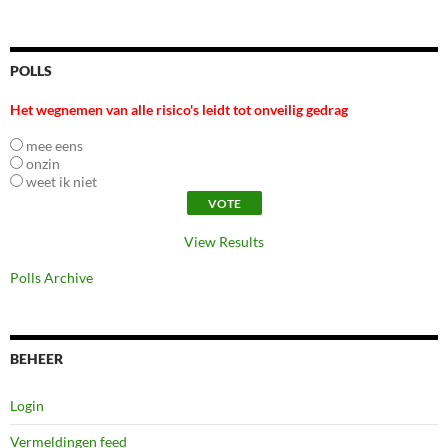
POLLS
Het wegnemen van alle risico's leidt tot onveilig gedrag
mee eens
onzin
weet ik niet
View Results
Polls Archive
BEHEER
Login
Vermeldingen feed