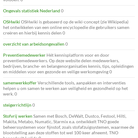
Ongevals statistiek Nederland
0
OSHwiki
OSHwiki is gebaseerd op de wiki-concept (zie Wikipedia)
het ontwikkelen van een online encyclopedie die gebruikers samen
creëren en hierbij kennis delen 0
overzicht van arbeidsongevallen
0
Preventiemedewerker
Hét kennisplatform voor en door
preventiemedewerkers. Op deze website delen medewerkers,
bedrijven, branche- en belangenorganisaties kennis, tips, opleidingen
en middelen voor een gezonde en veilige werkomgeving 0
samenwerkkoffer
Verschillende tools, aanpakken en interventies
helpen u om samen te werken aan veiligheid en gezondheid op het
werk. 0
steigerrichtlijn
0
Stofvrij werken
Samen met Bosch, DeWalt, Dustco, Festool, Hilti,
Makita, Metabo, Numatic, Starmix e.a. ontwikkelt TNO goede
beheerssystemen voor fijnstof, zoals stofafzuigsystemen, waarmee de
blootstelling aan deze stoffen tot wel 100 keer afneemt. TNO