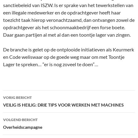
sanctiebeleid van ISZW. Is er sprake van het tewerkstellen van
een illegale medewerker en de opdrachtgever heeft haar
toezicht taak hierop veronachtzaamd, dan ontvangen zowel de
opdrachtgever als het schoonmaakbedrijf een forse boete.
Daar gaan partijen al met al dan een toontje lager van zingen.
De branche is gelet op de ontplooide initiatieven als Keurmerk
en Code weliswaar op de goede weg maar om met Toontje
Lager te spreken… “er is nog zoveel te doen”…
Bericht
VORIG BERICHT
navigatie
VEILIG IS HEILIG: DRIE TIPS VOOR WERKEN MET MACHINES
VOLGEND BERICHT
Overheidscampagne