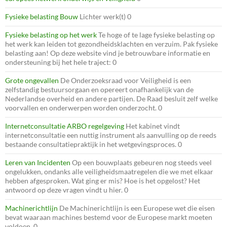
Fysieke belasting Bouw
Lichter werk(t) 0
Fysieke belasting op het werk
Te hoge of te lage fysieke belasting op
het werk kan leiden tot gezondheidsklachten en verzuim. Pak fysieke
belasting aan! Op deze website vind je betrouwbare informatie en
ondersteuning bij het hele traject: 0
Grote ongevallen
De Onderzoeksraad voor Veiligheid is een
zelfstandig bestuursorgaan en opereert onafhankelijk van de
Nederlandse overheid en andere partijen. De Raad besluit zelf welke
voorvallen en onderwerpen worden onderzocht. 0
Internetconsultatie ARBO regelgeving
Het kabinet vindt
internetconsultatie een nuttig instrument als aanvulling op de reeds
bestaande consultatiepraktijk in het wetgevingsproces. 0
Leren van Incidenten
Op een bouwplaats gebeuren nog steeds veel
ongelukken, ondanks alle veiligheidsmaatregelen die we met elkaar
hebben afgesproken. Wat ging er mis? Hoe is het opgelost? Het
antwoord op deze vragen vindt u hier. 0
Machinerichtlijn
De Machinerichtlijn is een Europese wet die eisen
bevat waaraan machines bestemd voor de Europese markt moeten
voldoen. 0