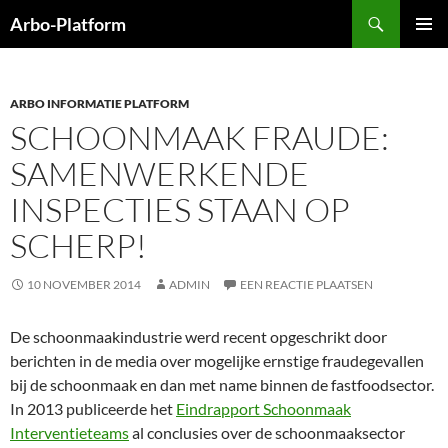
Ga
Zoeken
Arbo-Platform
naar
PRIMAI
de
MENU
inhoud
ARBO INFORMATIE PLATFORM
SCHOONMAAK FRAUDE:
SAMENWERKENDE
INSPECTIES STAAN OP
SCHERP!
10 NOVEMBER 2014
ADMIN
EEN REACTIE PLAATSEN
De schoonmaakindustrie werd recent opgeschrikt door
berichten in de media over mogelijke ernstige fraudegevallen
bij de schoonmaak en dan met name binnen de fastfoodsector.
In 2013 publiceerde het
Eindrapport Schoonmaak
Interventieteams
al conclusies over de schoonmaaksector