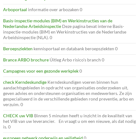
Arboportaal
informatie over arbozaken 0
Basis-inspectie-modules (BIM) en Werkinstructies van de
Nederlandse Arbeidsinspectie
Deze pagina bevat interne Basis-
inspectie-modules (BIM) en Werkinstructies van de Nederlandse
Arbeidsinspectie (NLA). 0
Beroepsziekten
kennisportaal en databank beroepsziekten 0
Brance ARBO brochure
Úitleg Arbo risico’s branch 0
Campagnes voor een gezonde werkplek
0
check Kerndeskundige
Kerndeskundigen voeren binnen hun
aandachtsgebieden in opdracht van organisaties onderzoeken uit,
geven advies en ondersteunen organisaties en medewerkers. Ze zijn
gespecialiseerd in de verschillende gebieden rond preventie, arbo en
verzuim. 0
CHECK uw VIB
Binnen 5 minuten heeft u inzicht in de kwaliteit van
het VIB van uw leverancier. En vraagt u om een nieuwe, als dat nodig
is. 0
europees netwerk onderwijs en veiligheid
0