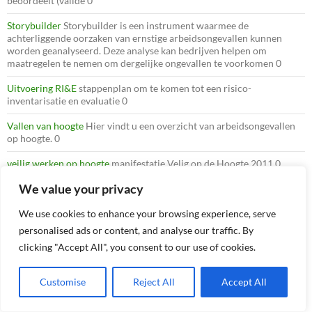
beoordeelt (valide 0
Storybuilder
Storybuilder is een instrument waarmee de
achterliggende oorzaken van ernstige arbeidsongevallen kunnen
worden geanalyseerd. Deze analyse kan bedrijven helpen om
maatregelen te nemen om dergelijke ongevallen te voorkomen 0
Uitvoering RI&E
stappenplan om te komen tot een risico-
inventarisatie en evaluatie 0
Vallen van hoogte
Hier vindt u een overzicht van arbeidsongevallen
op hoogte. 0
veilig werken op hoogte
manifestatie Velig op de Hoogte 2011 0
We value your privacy
veiligheid in aanbesteding
opdrachtgevers die de Governance Code
Veiligheid in de Bouw (GCVB) hebben ondertekend,
veiligheidsbewustzijn als verplichting op in aanbestedingen en
We use cookies to enhance your browsing experience, serve
contracten. 0
personalised ads or content, and analyse our traffic. By
clicking "Accept All", you consent to our use of cookies.
website voor aanpak psychosociale
De Stichting van de Arbeid heeft
een website over de aanpak van psychosociale arbeidsbelasting (PSA)
ontwikkeld. De website werd gepresenteerd tijdens de lancering van
Customise
Reject All
Accept All
de SZW-campagne tegen werkstress. 0