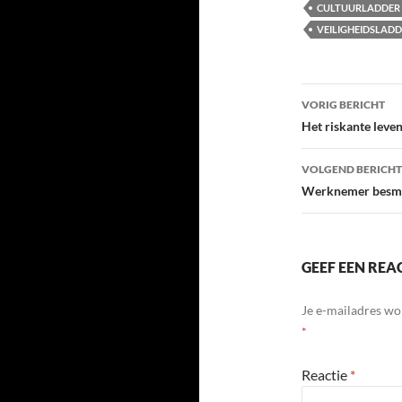
CULTUURLADDER
VEILIGHEIDSLAD
Bericht
VORIG BERICHT
navigatie
Het riskante leven
VOLGEND BERICHT
Werknemer besmet
GEEF EEN REA
Je e-mailadres wo
*
Reactie
*