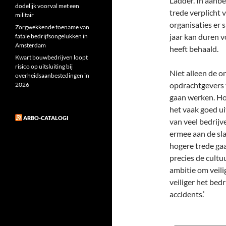
Ladder. In aanbe
dodelijk voorval met een
trede verplicht
militair
organisaties er 
Zorgwekkende toename van
jaar kan duren v
fatale bedrijfsongelukken in
Amsterdam
heeft behaald.
Kwart bouwbedrijven loopt
risico op uitsluiting bij
Niet alleen de 
overheidsaanbestedingen in
opdrachtgevers v
2026
gaan werken. Hoe
het vaak goed uit
ARBO-CATALOGI
van veel bedrijv
ermee aan de sla
hogere trede gaat
precies de cultu
ambitie om veili
veiliger het bedri
accidents.’