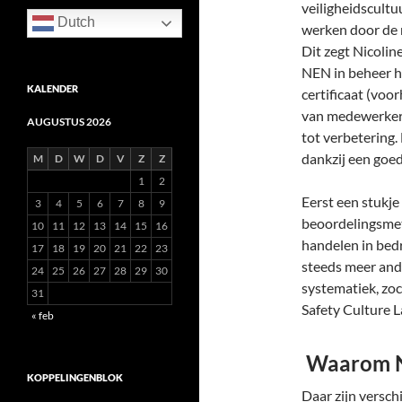
veiligheidscultu
Dutch
werken door de m
Dit zegt Nicoline
NEN in beheer he
KALENDER
certificaat (voo
van medewerkers
AUGUSTUS 2026
tot verbetering.
dankzij een goed
M
D
W
D
V
Z
Z
1
2
Eerst een stukje
3
4
5
6
7
8
9
beoordelingsmet
10
11
12
13
14
15
16
handelen in bedr
17
18
19
20
21
22
23
steeds meer ande
24
25
26
27
28
29
30
systematiek, zoc
31
Safety Culture 
« feb
Waarom 
KOPPELINGENBLOK
Daar zijn versch