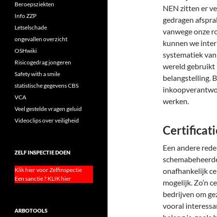
Beroepsziekten
NEN zitten er ve
Info ZZP
gedragen afsprak
Letselschade
vanwege onze rol
ongevallen overzicht
kunnen we inter
OSHwiki
systematiek van 
Risicogedrag jongeren
wereld gebruikt 
Safety with a smile
belangstelling. 
statistische gegevens CBS
inkoopverantwoor
VCA
werken.
Veel gestelde vragen geluid
Videoclips over veiligheid
Certifica
Een andere rede
ZELF INSPECTIE DOEN
schemabeheerder
Klik hier voor Zelfinspectie
onafhankelijk ce
Een sanctie ? KLIK hier
mogelijk. Zo’n c
bedrijven om gez
vooral interessa
ARBOTOOLS