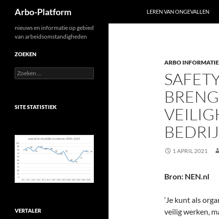
Zoeken
Arbo-Platform
LEREN VAN ONGEVALLEN
Ga
nieuws en informatie op gebied
van arbeidsomstandigheden
naar
de
ZOEKEN
ARBO INFORMATIE
inhoud
Zoeken
SAFET
naar:
BRENG
SITE STATISTIEK
VEILI
BEDRIJ
1 APRIL 2021
Bron: NEN.nl
‘Je kunt als org
veilig werken, m
VERTALER