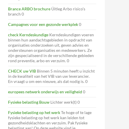
Brance ARBO brochure
Úitleg Arbo risico’s
branch 0
Campagnes voor een gezonde werkplek
0
check Kerndeskundige
Kerndeskundigen voeren
binnen hun aandachtsgebieden in opdracht van
organisaties onderzoeken uit, geven advies en
ondersteunen organisaties en medewerkers. Ze
zijn gespecialiseerd in de verschillende gebieden
rond preventie, arbo en verzuim. 0
CHECK uw VIB
Binnen 5 minuten heeft u inzicht
in de kwaliteit van het VIB van uw leverancier.
En vraagt u om een nieuwe, als dat nodig is. 0
europees netwerk onderwijs en veiligheid
0
Fysieke belasting Bouw
Lichter werk(t) 0
Fysieke belasting op het werk
Te hoge of te lage
fysieke belasting op het werk kan leiden tot
gezondheidsklachten en verzuim. Pak fysieke
belasting aan! Op deze website vind je