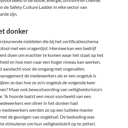
 bijvoorbeeld in de bouw, energie, offshore en chemie,
an de Safety Culture Ladder in elke sector van
rde zijn.
et donker
steunende middelen die bij het certificatie­schema
btool met een vragenlijst. Hiermee kan een bedrijf
ment doen om erachter te komen waar het staat op het
igheid en hoe men naar een hoger niveau kan werken.
eld aandacht voor de omgang met ongevallen.
management de medewerkers als er een ongeluk is
jken ze dan hoe ze zo’n ongeluk de volgende keer
n? Maar ook bewustwording van veiligheidsrisico’s
. ‘Ik hoorde laatst een mooi voorbeeld van een
 medewerkers een diner in het donker had
 medewerkers werden zo op een ludieke manier
met de gevolgen van oogletsel. De bedoeling was
te stimuleren om hun veiligheidsbril op te zetten’,