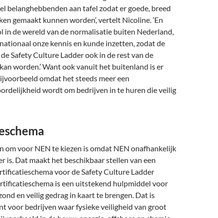
el belanghebbenden aan tafel zodat er goe­de, breed
en gemaakt kunnen worden’, vertelt Nicoline. ‘En
 in de wereld van de normalisatie buiten Nederland,
nationaal onze kennis en kunde inzetten, zodat de
de Safety Culture Ladder ook in de rest van de
kan worden.’ Want ook vanuit het buitenland is er
Bijvoorbeeld omdat het steeds meer een
delijkheid wordt om bedrijven in te huren die veilig
tieschema
n om voor NEN te kiezen is omdat NEN onafhankelijk
 is. Dat maakt het beschikbaar stellen van een
rtificatieschema voor de Safety Culture Ladder
ertificatieschema is een uitste­kend hulpmiddel voor
ond en veilig gedrag in kaart te brengen. Dat is
nt voor bedrijven waar fysieke veiligheid van groot