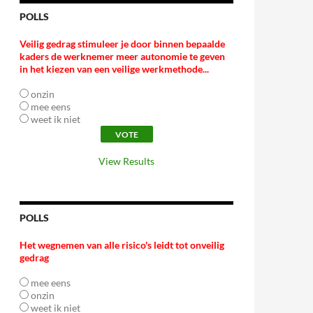
POLLS
Veilig gedrag stimuleer je door binnen bepaalde
kaders de werknemer meer autonomie te geven
in het kiezen van een veilige werkmethode...
onzin
mee eens
weet ik niet
View Results
POLLS
Het wegnemen van alle risico's leidt tot onveilig
gedrag
mee eens
onzin
weet ik niet