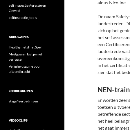
aldus Nicoline.
zelf inspectie Agressie en
Geweld
De naam Safety C
zelfinspectie_tools
laddertreden. Di
zich op het gebi
het self assessm
ARBOGAMES
een Certificeren
Healthymetal het Spel
laddertrede vast
Mestgassen laat je niet
overeenkomstige
verrassen
in het certifica
Veiligheidsgame voor
uitzendkracht
zien dat het bedri
NEN-train
LEERBEDRIJVEN
Er worden zeer s
stage/leerbedrijven
toetsen uitvoere
betreffende sect
het heel belang
VIDEOCLIPS
het gaat immers