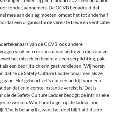
stedingen stellen zij per 1 januari 2022 een bepaalde
 voor (onder)aannemers. De GCVB benadrukt dat
snel mee aan de slag moeten, omdat het tot anderhalf
oordat een organisatie de vereiste trede en verificatie
ondertekenaars van de GCVB, ook andere
ragen vaak een certificaat van bedrijven die voor ze
wel het misschien begint als een verplichting, pakt
 als een bedrijf zich erin gaat verdiepen. ‘Wij horen
en dat ze de Safety Culture Ladder omarmen als ze
g gaan. Het gebeurt zelfs dat een bedrijf voor een
 dan dat er in eerste instantie vereist is.’ Dat is
ur die de Safety Culture Ladder beoogt: de intrinsieke
ger te werken. Want hoe hoger op de ladder, hoe
jf. ‘Dat is belangrijk, want het doel blijft altijd zero