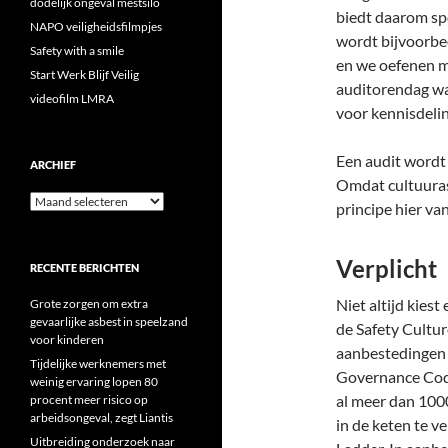
dodelijk ongeval mestsilo
biedt daarom spe
NAPO veiligheidsfilmpjes
wordt bijvoorbe
Safety with a smile
en we oefenen me
Start Werk Blijf Veilig
auditorendag waa
videofilm LMRA
voor kennisdelin
Een audit wordt
ARCHIEF
Omdat cultuurasp
Archief
principe hier va
Verplicht
RECENTE BERICHTEN
Niet altijd kiest
Grote zorgen om extra
gevaarlijke asbest in speelzand
de Safety Cultur
voor kinderen
aanbestedingen 
Tijdelijke werknemers met
Governance Code
weinig ervaring lopen 80
al meer dan 1000
procent meer risico op
arbeidsongeval, zegt Liantis
in de keten te v
Uitbreiding onderzoek naar