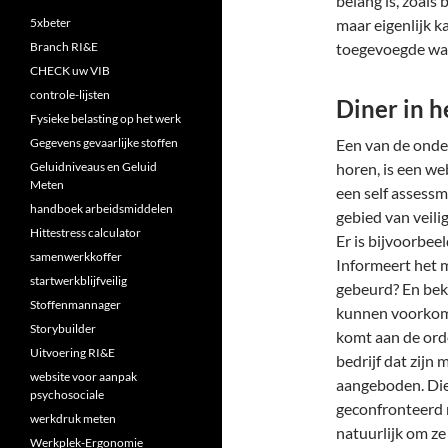
belang is, zoals
5xbeter
maar eigenlijk k
Branch RI&E
toegevoegde waa
CHECK uw VIB
controle-lijsten
Diner in h
Fysieke belasting op het werk
Gegevens gevaarlijke stoffen
Een van de onder
Geluidniveaus en Geluid
horen, is een we
Meten
een self assess
handboek arbeidsmiddelen
gebied van veil
Hittestress calculator
Er is bijvoorbe
samenwerkkoffer
Informeert het 
startwerkblijfveilig
gebeurd? En beki
Stoffenmannager
kunnen voorkome
Storybuilder
komt aan de orde
Uitvoering RI&E
bedrijf dat zijn
website voor aanpak
aangeboden. Die
psychosociale
geconfronteerd 
werkdruk meten
natuurlijk om ze 
Werkplek-Ergonomie