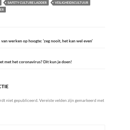
SAFETY CULTURE LADDER
VEILIGHEIDSCULTUUR
DER
 van werken op hoogte: ‘zeg nooit, het kan wel even’
 met het coronavirus? Dit kun je doen!
CTIE
rdt niet gepubliceerd.
Vereiste velden zijn gemarkeerd met