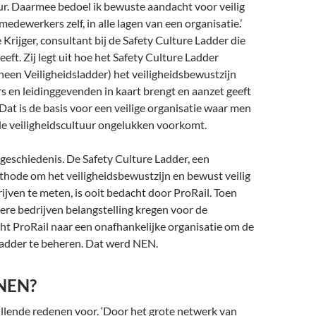
ur. Daarmee bedoel ik bewuste aandacht voor veilig
ede­werkers zelf, in alle lagen van een organisatie.’
 Krijger, consultant bij de Safety Culture Ladder die
eft. Zij legt uit hoe het Safety Culture Ladder
rheen Veiligheidslad­der) het veiligheidsbewustzijn
 en leidinggevenden in kaart brengt en aanzet geeft
 Dat is de basis voor een veilige organisatie waar men
e veiligheidscultuur onge­lukken voorkomt.
 geschiedenis. De Safety Culture Ladder, een
hode om het veiligheidsbewustzijn en bewust veilig
ijven te meten, is ooit bedacht door Pro­Rail. Toen
re bedrijven belangstelling kregen voor de
ht ProRail naar een onafhankelijke organisatie om de
Ladder te beheren. Dat werd NEN.
NEN?
illende redenen voor. ‘Door het grote netwerk van