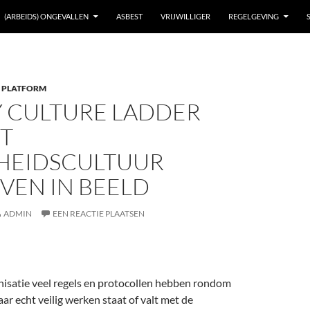
(ARBEIDS) ONGEVALLEN
ASBEST
VRIJWILLIGER
REGELGEVING
 PLATFORM
Y CULTURE LADDER
T
GHEIDSCULTUUR
VEN IN BEELD
ADMIN
EEN REACTIE PLAATSEN
anisatie veel regels en protocollen hebben rondom
aar echt veilig werken staat of valt met de