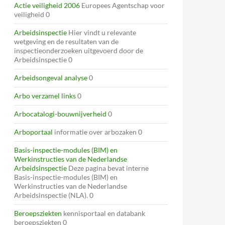
Actie veiligheid 2006
Europees Agentschap voor
veiligheid 0
Arbeidsinspectie
Hier vindt u relevante
wetgeving en de resultaten van de
inspectieonderzoeken uitgevoerd door de
Arbeidsinspectie 0
Arbeidsongeval analyse
0
Arbo verzamel links
0
Arbocatalogi-bouwnijverheid
0
Arboportaal
informatie over arbozaken 0
Basis-inspectie-modules (BIM) en
Werkinstructies van de Nederlandse
Arbeidsinspectie
Deze pagina bevat interne
Basis-inspectie-modules (BIM) en
Werkinstructies van de Nederlandse
Arbeidsinspectie (NLA). 0
Beroepsziekten
kennisportaal en databank
beroepsziekten 0