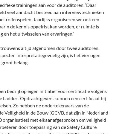
cifieke trainingen aan voor de auditoren. ‘Daar
eld veel aandacht be­steed aan interviewtechnieken
t rollenspelen. Jaarlijks organiseren we ook een
rin de kennis opgefrist kan worden, er ruimte is
g en het uitwisselen van ervaringen.’
 trouwens altijd afgenomen door twee auditoren.
ecten interpretatiegevoelig zijn, is het vier ogen
n groot belang.
 een bedrijf op eigen initiatief voor certificatie volgens
e Ladder . Opdrachtgevers kunnen een certificaat bij
eisen. Zo hebben de onderteke­naars van de
 Veiligheid in de Bouw (GCVB, dat zijn in Nederland
 organisaties) met elkaar afgesproken om veiligheid
erbeteren door toepassing van de Safety Culture