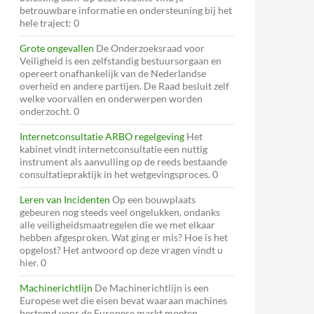
betrouwbare informatie en ondersteuning bij het
hele traject: 0
Grote ongevallen
De Onderzoeksraad voor
Veiligheid is een zelfstandig bestuursorgaan en
opereert onafhankelijk van de Nederlandse
overheid en andere partijen. De Raad besluit zelf
welke voorvallen en onderwerpen worden
onderzocht. 0
Internetconsultatie ARBO regelgeving
Het
kabinet vindt internetconsultatie een nuttig
instrument als aanvulling op de reeds bestaande
consultatiepraktijk in het wetgevingsproces. 0
Leren van Incidenten
Op een bouwplaats
gebeuren nog steeds veel ongelukken, ondanks
alle veiligheidsmaatregelen die we met elkaar
hebben afgesproken. Wat ging er mis? Hoe is het
opgelost? Het antwoord op deze vragen vindt u
hier. 0
Machinerichtlijn
De Machinerichtlijn is een
Europese wet die eisen bevat waaraan machines
bestemd voor de Europese markt moeten