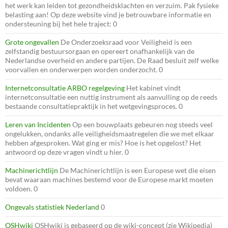
het werk kan leiden tot gezondheidsklachten en verzuim. Pak fysieke
belasting aan! Op deze website vind je betrouwbare informatie en
ondersteuning bij het hele traject: 0
Grote ongevallen
De Onderzoeksraad voor Veiligheid is een
zelfstandig bestuursorgaan en opereert onafhankelijk van de
Nederlandse overheid en andere partijen. De Raad besluit zelf welke
voorvallen en onderwerpen worden onderzocht. 0
Internetconsultatie ARBO regelgeving
Het kabinet vindt
internetconsultatie een nuttig instrument als aanvulling op de reeds
bestaande consultatiepraktijk in het wetgevingsproces. 0
Leren van Incidenten
Op een bouwplaats gebeuren nog steeds veel
ongelukken, ondanks alle veiligheidsmaatregelen die we met elkaar
hebben afgesproken. Wat ging er mis? Hoe is het opgelost? Het
antwoord op deze vragen vindt u hier. 0
Machinerichtlijn
De Machinerichtlijn is een Europese wet die eisen
bevat waaraan machines bestemd voor de Europese markt moeten
voldoen. 0
Ongevals statistiek Nederland
0
OSHwiki
OSHwiki is gebaseerd op de wiki-concept (zie Wikipedia)