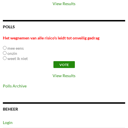
View Results
POLLS
Het wegnemen van alle risico's leidt tot onveilig gedrag
mee eens
onzin
weet ik niet
View Results
Polls Archive
BEHEER
Login