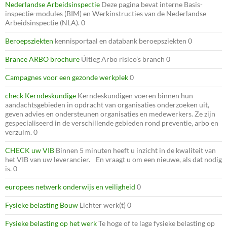
Nederlandse Arbeidsinspectie
Deze pagina bevat interne Basis-
inspectie-modules (BIM) en Werkinstructies van de Nederlandse
Arbeidsinspectie (NLA). 0
Beroepsziekten
kennisportaal en databank beroepsziekten 0
Brance ARBO brochure
Úitleg Arbo risico’s branch 0
Campagnes voor een gezonde werkplek
0
check Kerndeskundige
Kerndeskundigen voeren binnen hun
aandachtsgebieden in opdracht van organisaties onderzoeken uit,
geven advies en ondersteunen organisaties en medewerkers. Ze zijn
gespecialiseerd in de verschillende gebieden rond preventie, arbo en
verzuim. 0
CHECK uw VIB
Binnen 5 minuten heeft u inzicht in de kwaliteit van
het VIB van uw leverancier. En vraagt u om een nieuwe, als dat nodig
is. 0
europees netwerk onderwijs en veiligheid
0
Fysieke belasting Bouw
Lichter werk(t) 0
Fysieke belasting op het werk
Te hoge of te lage fysieke belasting op