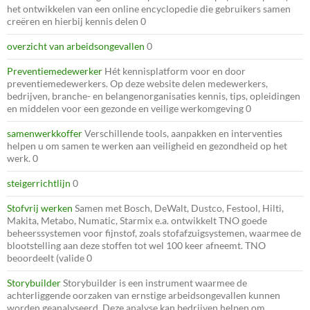
het ontwikkelen van een online encyclopedie die gebruikers samen
creëren en hierbij kennis delen 0
overzicht van arbeidsongevallen
0
Preventiemedewerker
Hét kennisplatform voor en door
preventiemedewerkers. Op deze website delen medewerkers,
bedrijven, branche- en belangenorganisaties kennis, tips, opleidingen
en middelen voor een gezonde en veilige werkomgeving 0
samenwerkkoffer
Verschillende tools, aanpakken en interventies
helpen u om samen te werken aan veiligheid en gezondheid op het
werk. 0
steigerrichtlijn
0
Stofvrij werken
Samen met Bosch, DeWalt, Dustco, Festool, Hilti,
Makita, Metabo, Numatic, Starmix e.a. ontwikkelt TNO goede
beheerssystemen voor fijnstof, zoals stofafzuigsystemen, waarmee de
blootstelling aan deze stoffen tot wel 100 keer afneemt. TNO
beoordeelt (valide 0
Storybuilder
Storybuilder is een instrument waarmee de
achterliggende oorzaken van ernstige arbeidsongevallen kunnen
worden geanalyseerd. Deze analyse kan bedrijven helpen om