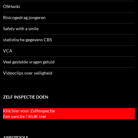
OSHwiki
Risicogedrag jongeren
Safety with a smile
statistische gegevens CBS
VCA
Veel gestelde vragen geluid
Videoclips over veiligheid
ZELF INSPECTIE DOEN
Klik hier voor Zelfinspectie
Een sanctie ? KLIK hier
ARBOTOOLS