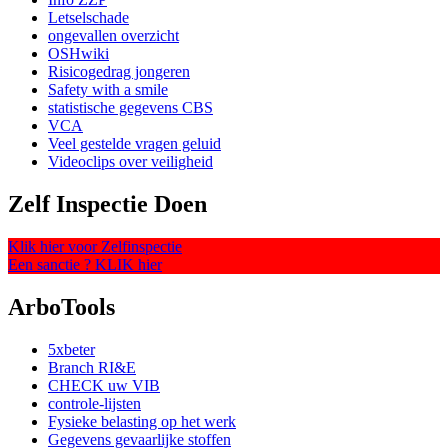
Letselschade
ongevallen overzicht
OSHwiki
Risicogedrag jongeren
Safety with a smile
statistische gegevens CBS
VCA
Veel gestelde vragen geluid
Videoclips over veiligheid
Zelf Inspectie Doen
Klik hier voor Zelfinspectie
Een sanctie ? KLIK hier
ArboTools
5xbeter
Branch RI&E
CHECK uw VIB
controle-lijsten
Fysieke belasting op het werk
Gegevens gevaarlijke stoffen