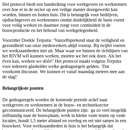
Het protocol biedt een handreiking voor werkgevers en werknemers
over hoe er in de sector op een veilige manier doorgewerkt kan
worden, binnen en buiten huis. Dit is belangrijk voor bedrijven,
opdrachtgevers en werknemers omdat duidelijkheid de basis vormt
voor veilig werken en daarmee zorgt voor continuïteit in de
bouwproductie en het behoud van werkgelegenheid.
Voorzitter Doekle Terpstra: ‘Vanzelfsprekend staat de veiligheid en
gezondheid van onze medewerkers altijd voorop. Bij twijfel voeren
we werkzaamheden niet uit. Maar waar we binnen de richtlijnen van
het RIVM wél kunnen werken, moeten we het ook doen. Als het
éven kan, werken we dóór!’ Het protocol maakt volgens Terpstra
voor iedereen glashelder welke gedragsregels gelden. ‘Dat
voorkomt discussie. We kunnen er vanaf maandag meteen mee aan
de slag!’
Belangrijkste punten
De gedragsregels worden de komende periode actief naar
werkgevers en werknemers in de bouw- en technieksector
gecommuniceerd. De belangrijkste punten zijn: ga zo veel mogelijk
zelfstandig naar de bouwplaats, werk in kleine vaste teams op vaste
locaties, houdt 1,5 meter afstand en overleg en eet niet samen in een
bouwkeet. Voor werkzaamheden in huis is het belangrijk dat