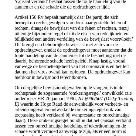
‘causaal verband’ bestaat tussen de foute handeling van de
aannemer en de schade die de opdrachtgever lijdt.
Artikel 150 Rv bepaalt namelijk dat ‘De partij die zich
beroept op rechtsgevolgen van door haar gestelde feiten of
rechten, draagt de bewijslast van die feiten of rechten, tenzij
uit enige bijzondere regel of uit de eisen van redelijkheid en
billijkheid een andere verdeling van de bewijslast voortvloeit.’
Dit brengt een behoorlijke bewijslast met zich voor de
opdrachtgever, omdat de opdrachtgever moet aantonen dat de
foute handeling van de aannemer tot de besmetting met de
daarbij behorende schade heeft geleid. Knap lastig, vooral
vanwege de besmettelijkheid van het coronavirus en het feit
dat men het virus overal kan oplopen. De opdrachtgever kan
hierdoor in bewijsnood terechtkomen.
Om dergelijke bewijsnoodgevallen op te vangen, is in de
rechtspraak de zogenaamde ‘omkeringsregel’ ontwikkeld (zie
onder meer HR 26 januari 1996,
NJ §996/607 (Dicky Trading
II)
waarin de Hoge Raad de aanvankelijk voor verkeers- en
arbeidsongevallen ontwikkelde omkeringsregel ook van
toepassing heeft verklaard bij wanprestatie en onrechtmatige
daad). Deze omkeringsregel houdt in dat het causaal verband
tussen een onrechtmatige handeling of tekortkoming en de
schade wordt vermoed aanwezig te zijn, als er een norm is