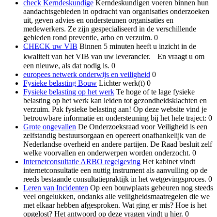
check Kerndeskundige
Kerndeskundigen voeren binnen hun
aandachtsgebieden in opdracht van organisaties onderzoeken
uit, geven advies en ondersteunen organisaties en
medewerkers. Ze zijn gespecialiseerd in de verschillende
gebieden rond preventie, arbo en verzuim. 0
CHECK uw VIB
Binnen 5 minuten heeft u inzicht in de
kwaliteit van het VIB van uw leverancier. En vraagt u om
een nieuwe, als dat nodig is. 0
europees netwerk onderwijs en veiligheid
0
Fysieke belasting Bouw
Lichter werk(t) 0
Fysieke belasting op het werk
Te hoge of te lage fysieke
belasting op het werk kan leiden tot gezondheidsklachten en
verzuim. Pak fysieke belasting aan! Op deze website vind je
betrouwbare informatie en ondersteuning bij het hele traject: 0
Grote ongevallen
De Onderzoeksraad voor Veiligheid is een
zelfstandig bestuursorgaan en opereert onafhankelijk van de
Nederlandse overheid en andere partijen. De Raad besluit zelf
welke voorvallen en onderwerpen worden onderzocht. 0
Internetconsultatie ARBO regelgeving
Het kabinet vindt
internetconsultatie een nuttig instrument als aanvulling op de
reeds bestaande consultatiepraktijk in het wetgevingsproces. 0
Leren van Incidenten
Op een bouwplaats gebeuren nog steeds
veel ongelukken, ondanks alle veiligheidsmaatregelen die we
met elkaar hebben afgesproken. Wat ging er mis? Hoe is het
opgelost? Het antwoord op deze vragen vindt u hier. 0