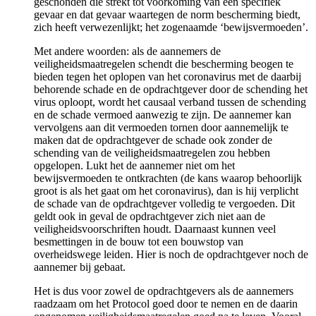
geschonden die strekt tot voorkoming van een specifiek
gevaar en dat gevaar waartegen de norm bescherming biedt,
zich heeft verwezenlijkt; het zogenaamde ‘bewijsvermoeden’.
Met andere woorden: als de aannemers de
veiligheidsmaatregelen schendt die bescherming beogen te
bieden tegen het oplopen van het coronavirus met de daarbij
behorende schade en de opdrachtgever door de schending het
virus oploopt, wordt het causaal verband tussen de schending
en de schade vermoed aanwezig te zijn. De aannemer kan
vervolgens aan dit vermoeden tornen door aannemelijk te
maken dat de opdrachtgever de schade ook zonder de
schending van de veiligheidsmaatregelen zou hebben
opgelopen. Lukt het de aannemer niet om het
bewijsvermoeden te ontkrachten (de kans waarop behoorlijk
groot is als het gaat om het coronavirus), dan is hij verplicht
de schade van de opdrachtgever volledig te vergoeden. Dit
geldt ook in geval de opdrachtgever zich niet aan de
veiligheidsvoorschriften houdt. Daarnaast kunnen veel
besmettingen in de bouw tot een bouwstop van
overheidswege leiden. Hier is noch de opdrachtgever noch de
aannemer bij gebaat.
Het is dus voor zowel de opdrachtgevers als de aannemers
raadzaam om het Protocol goed door te nemen en de daarin