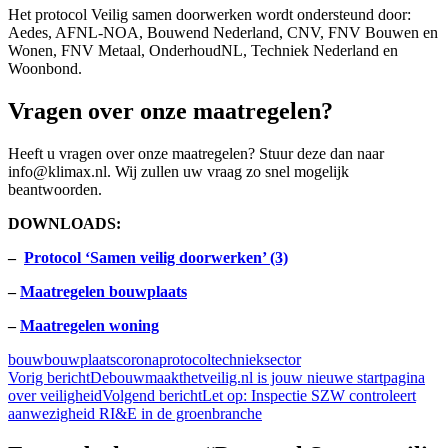
Het protocol Veilig samen doorwerken wordt ondersteund door:
Aedes, AFNL-NOA, Bouwend Nederland, CNV, FNV Bouwen en
Wonen, FNV Metaal, OnderhoudNL, Techniek Nederland en
Woonbond.
Vragen over onze maatregelen?
Heeft u vragen over onze maatregelen? Stuur deze dan naar
info@klimax.nl. Wij zullen uw vraag zo snel mogelijk
beantwoorden.
DOWNLOADS:
–
Protocol ‘Samen veilig doorwerken’ (3)
–
Maatregelen bouwplaats
–
Maatregelen woning
bouw
bouwplaats
coronaprotocol
technieksector
Bericht
Vorig bericht
Debouwmaakthetveilig.nl is jouw nieuwe startpagina
over veiligheid
Volgend bericht
Let op: Inspectie SZW controleert
navigatie
aanwezigheid RI&E in de groenbranche