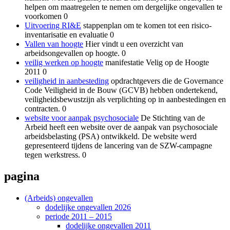
helpen om maatregelen te nemen om dergelijke ongevallen te
voorkomen 0
Uitvoering RI&E
stappenplan om te komen tot een risico-
inventarisatie en evaluatie 0
Vallen van hoogte
Hier vindt u een overzicht van
arbeidsongevallen op hoogte. 0
veilig werken op hoogte
manifestatie Velig op de Hoogte
2011 0
veiligheid in aanbesteding
opdrachtgevers die de Governance
Code Veiligheid in de Bouw (GCVB) hebben ondertekend,
veiligheidsbewustzijn als verplichting op in aanbestedingen en
contracten. 0
website voor aanpak psychosociale
De Stichting van de
Arbeid heeft een website over de aanpak van psychosociale
arbeidsbelasting (PSA) ontwikkeld. De website werd
gepresenteerd tijdens de lancering van de SZW-campagne
tegen werkstress. 0
pagina
(Arbeids) ongevallen
dodelijke ongevallen 2026
periode 2011 – 2015
dodelijke ongevallen 2011