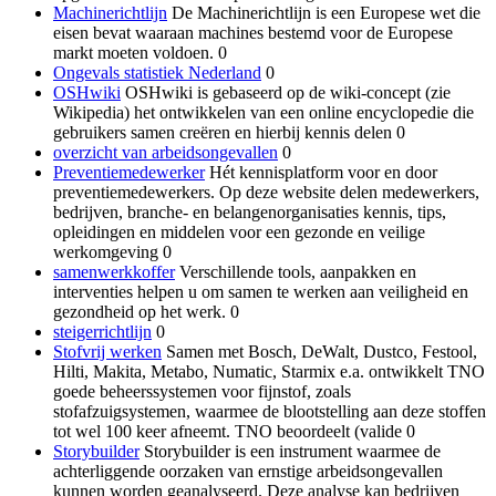
Machinerichtlijn
De Machinerichtlijn is een Europese wet die
eisen bevat waaraan machines bestemd voor de Europese
markt moeten voldoen. 0
Ongevals statistiek Nederland
0
OSHwiki
OSHwiki is gebaseerd op de wiki-concept (zie
Wikipedia) het ontwikkelen van een online encyclopedie die
gebruikers samen creëren en hierbij kennis delen 0
overzicht van arbeidsongevallen
0
Preventiemedewerker
Hét kennisplatform voor en door
preventiemedewerkers. Op deze website delen medewerkers,
bedrijven, branche- en belangenorganisaties kennis, tips,
opleidingen en middelen voor een gezonde en veilige
werkomgeving 0
samenwerkkoffer
Verschillende tools, aanpakken en
interventies helpen u om samen te werken aan veiligheid en
gezondheid op het werk. 0
steigerrichtlijn
0
Stofvrij werken
Samen met Bosch, DeWalt, Dustco, Festool,
Hilti, Makita, Metabo, Numatic, Starmix e.a. ontwikkelt TNO
goede beheerssystemen voor fijnstof, zoals
stofafzuigsystemen, waarmee de blootstelling aan deze stoffen
tot wel 100 keer afneemt. TNO beoordeelt (valide 0
Storybuilder
Storybuilder is een instrument waarmee de
achterliggende oorzaken van ernstige arbeidsongevallen
kunnen worden geanalyseerd. Deze analyse kan bedrijven