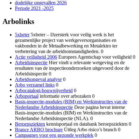
dodelijke ongevallen 2026
Periode 2021 -2025
Arbolinks
5xbeter
5xbeter – IJzersterk voor veilig werk is het
gezamenlijke project van werkgeversorganisaties en
vakbonden in de Metaalbewerking en Metalektro ter
verbetering van de arbeidsomstandigheden. 0
Actie veiligheid 2006
Europees Agentschap voor veiligheid 0
Arbeidsinspectie
Hier vindt u relevante wetgeving en de
resultaten van de inspectieonderzoeken uitgevoerd door de
Arbeidsinspectie 0
Arbeidsongeval analyse
0
Arbo verzamel links
0
Arbocatalogi-bouwnijverheid
0
Arboportaal
informatie over arbozaken 0
Basis-inspectie-modules (BIM) en Werkinstructies van de
Nederlandse Arbeidsinspectie
Deze pagina bevat interne
Basis-inspectie-modules (BIM) en Werkinstructies van de
Nederlandse Arbeidsinspectie (NLA). 0
Beroepsziekten
kennisportaal en databank beroepsziekten 0
Brance ARBO brochure
Úitleg Arbo risico’s branch 0
Campagnes voor een gezonde werkplek
0