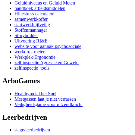
Geluidniveaus en Geluid Meten
handboek arbeidsmiddelen
Hittestress calculator
samenwerkkoffer
startwerkblijfveilig
Stoffenmannager
Storybuilder
Uitvoering RI&E
website voor aanpak psychosociale
werkdruk meten
Werkplek-Ergonomie
zelf inspectie Agressie en Geweld
zelfinspectie_tools
ArboGames
Healthymetal het Spel
Mestgassen laat je niet verrassen
Veiligheidsgame voor uitzendkracht
Leerbedrijven
stage/leerbedrijven