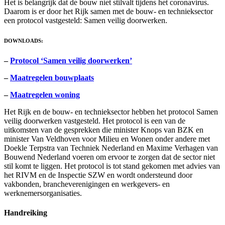
selecteren.
Het is belangrijk dat de bouw niet stilvalt tijdens het coronavirus.
Druk
Daarom is er door het Rijk samen met de bouw- en technieksector
op
een protocol vastgesteld: Samen veilig doorwerken.
Enter
om
DOWNLOADS:
naar
het
–
Protocol ‘Samen veilig doorwerken’
geselecteerde
zoekresultaat
–
Maatregelen bouwplaats
te
gaan.
–
Maatregelen woning
Als
u
Het Rijk en de bouw- en technieksector hebben het protocol Samen
met
veilig doorwerken vastgesteld. Het protocol is een van de
aanraaktoetsen
uitkomsten van de gesprekken die minister Knops van BZK en
werkt,
minister Van Veldhoven voor Milieu en Wonen onder andere met
kunt
Doekle Terpstra van Techniek Nederland en Maxime Verhagen van
u
Bouwend Nederland voeren om ervoor te zorgen dat de sector niet
touch-
stil komt te liggen. Het protocol is tot stand gekomen met advies van
en
het RIVM en de Inspectie SZW en wordt ondersteund door
swipetekens
vakbonden, brancheverenigingen en werkgevers- en
gebruiken.
werknemersorganisaties.
Handreiking