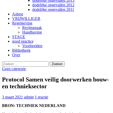
dodelijke ongevallen 2013
dodelijke ongevallen 2012
dodelijke ongevallen 2011
Asbest
VRIJWILLIGER
Regelgeving
Rechtspraak
Handhaving
STAGE
good practice
Voorbeelden
Bibliotheek
Over
Zoeken
Gebruik
naar:
de
Geen categorie
pijltjes
op
Protocol Samen veilig doorwerken bouw-
en
en technieksector
neer
om
een
3 maart 2021
admin
1 reactie
beschikbaar
resultaat
BRON: TECHNIEK NEDERLAND
te