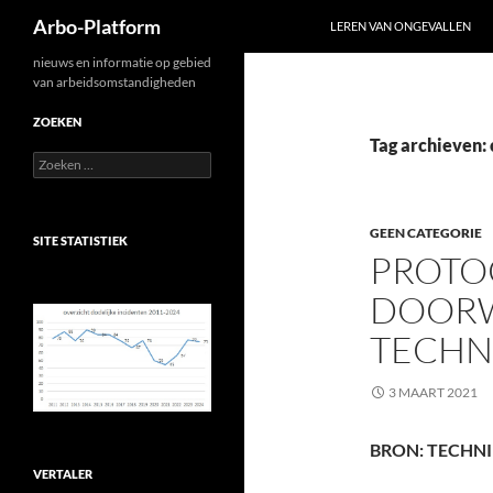
Zoeken
Arbo-Platform
LEREN VAN ONGEVALLEN
Ga
nieuws en informatie op gebied
van arbeidsomstandigheden
naar
de
ZOEKEN
inhoud
Tag archieven:
Zoeken
naar:
GEEN CATEGORIE
SITE STATISTIEK
PROTO
DOORW
TECHN
3 MAART 2021
BRON: TECHN
VERTALER