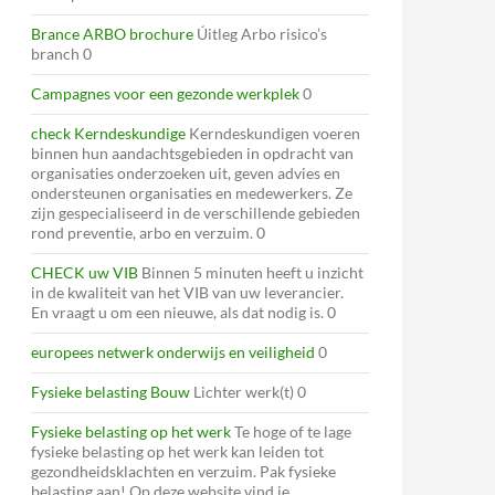
Brance ARBO brochure
Úitleg Arbo risico’s
branch 0
Campagnes voor een gezonde werkplek
0
check Kerndeskundige
Kerndeskundigen voeren
binnen hun aandachtsgebieden in opdracht van
organisaties onderzoeken uit, geven advies en
ondersteunen organisaties en medewerkers. Ze
zijn gespecialiseerd in de verschillende gebieden
rond preventie, arbo en verzuim. 0
CHECK uw VIB
Binnen 5 minuten heeft u inzicht
in de kwaliteit van het VIB van uw leverancier.
En vraagt u om een nieuwe, als dat nodig is. 0
europees netwerk onderwijs en veiligheid
0
Fysieke belasting Bouw
Lichter werk(t) 0
Fysieke belasting op het werk
Te hoge of te lage
fysieke belasting op het werk kan leiden tot
gezondheidsklachten en verzuim. Pak fysieke
belasting aan! Op deze website vind je