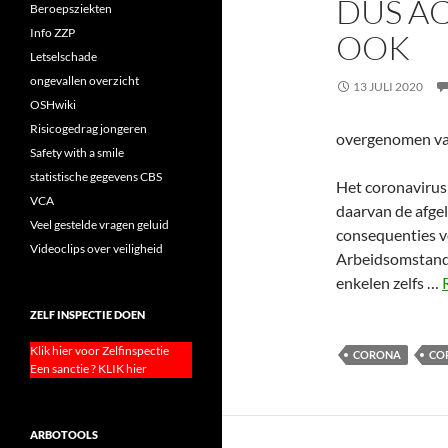
DUS AC
Beroepsziekten
Info ZZP
OOK
Letselschade
ongevallen overzicht
13 JULI 2020
OSHwiki
Risicogedrag jongeren
overgenomen van
Safety with a smile
statistische gegevens CBS
Het coronavirus 
VCA
daarvan de afge
Veel gestelde vragen geluid
consequenties v
Videoclips over veiligheid
Arbeidsomstandig
enkelen zelfs …
ZELF INSPECTIE DOEN
Klik hier voor Zelfinspectie
CORONA
CO
Een sanctie ? KLIK hier
ARBOTOOLS