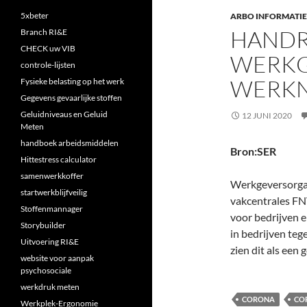
5xbeter
ARBO INFORMATIE
HANDR
Branch RI&E
CHECK uw VIB
WERKG
controle-lijsten
WERK
Fysieke belasting op het werk
Gegevens gevaarlijke stoffen
Geluidniveaus en Geluid
12 JUNI 2020
Meten
handboek arbeidsmiddelen
Bron:SER
Hittestress calculator
samenwerkkoffer
Werkgeversorg
startwerkblijfveilig
vakcentrales F
Stoffenmannager
voor bedrijven 
Storybuilder
in bedrijven teg
Uitvoering RI&E
zien dit als een
website voor aanpak
psychosociale
werkdruk meten
CORONA
CO
Werkplek-Ergonomie