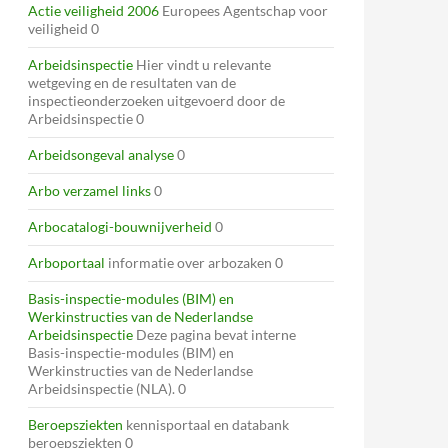
Actie veiligheid 2006
Europees Agentschap voor
veiligheid 0
Arbeidsinspectie
Hier vindt u relevante
wetgeving en de resultaten van de
inspectieonderzoeken uitgevoerd door de
Arbeidsinspectie 0
Arbeidsongeval analyse
0
Arbo verzamel links
0
Arbocatalogi-bouwnijverheid
0
Arboportaal
informatie over arbozaken 0
Basis-inspectie-modules (BIM) en
Werkinstructies van de Nederlandse
Arbeidsinspectie
Deze pagina bevat interne
Basis-inspectie-modules (BIM) en
Werkinstructies van de Nederlandse
Arbeidsinspectie (NLA). 0
Beroepsziekten
kennisportaal en databank
beroepsziekten 0