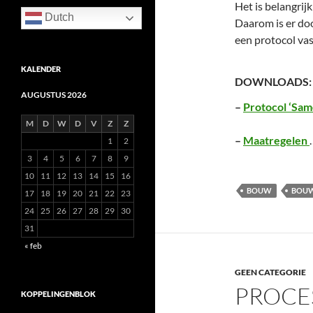
Het is belangrijk
Dutch
Daarom is er do
een protocol va
KALENDER
DOWNLOADS:
AUGUSTUS 2026
–
Protocol ‘Sam
M
D
W
D
V
Z
Z
–
Maatregelen
1
2
3
4
5
6
7
8
9
10
11
12
13
14
15
16
BOUW
BOUW
17
18
19
20
21
22
23
24
25
26
27
28
29
30
31
« feb
GEEN CATEGORIE
PROCE
KOPPELINGENBLOK