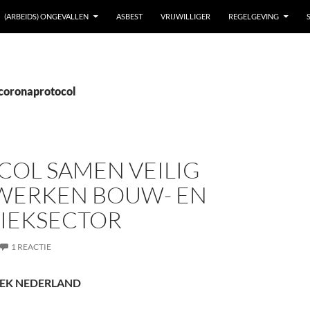
(ARBEIDS) ONGEVALLEN
ASBEST
VRIJWILLIGER
REGELGEVING
 coronaprotocol
COL SAMEN VEILIG
ERKEN BOUW- EN
IEKSECTOR
1 REACTIE
IEK NEDERLAND