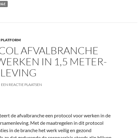
I&E
 PLATFORM
COL AFVALBRANCHE
ERKEN IN 1,5 METER-
LEVING
EEN REACTIE PLAATSEN
eert de afvalbranche een protocol voor werken in de
samenleving. Met de maatregelen in dit protocol
ies in de branche het werk veilig en gezond
ls ze dat gedurende de coronacrisis steeds zijn blijven