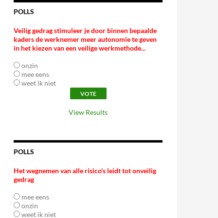
POLLS
Veilig gedrag stimuleer je door binnen bepaalde
kaders de werknemer meer autonomie te geven
in het kiezen van een veilige werkmethode...
onzin
mee eens
weet ik niet
View Results
POLLS
Het wegnemen van alle risico's leidt tot onveilig
gedrag
mee eens
onzin
weet ik niet