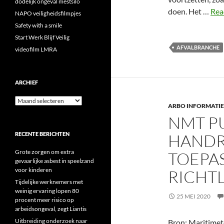
dodelijk ongeval mestsilo
doen. Het …
Rea
NAPO veiligheidsfilmpjes
Safety with a smile
Start Werk Blijf Veilig
AFVALBRANCHE
videofilm LMRA
ARCHIEF
Archief
ARBO INFORMATIE
NMT P
RECENTE BERICHTEN
HANDR
Grote zorgen om extra
TOEPAS
gevaarlijke asbest in speelzand
voor kinderen
RICHT
Tijdelijke werknemers met
weinig ervaring lopen 80
25 MEI 2020
procent meer risico op
arbeidsongeval, zegt Liantis
Uitbreiding onderzoek naar
Bron: Maritime