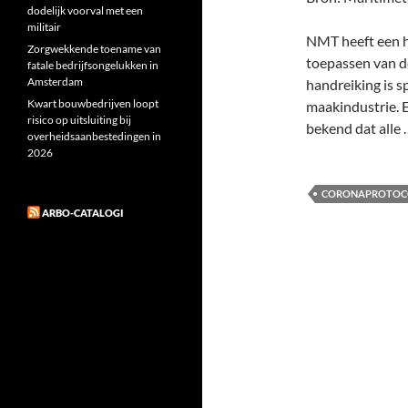
dodelijk voorval met een
militair
NMT heeft een h
Zorgwekkende toename van
toepassen van d
fatale bedrijfsongelukken in
Amsterdam
handreiking is s
Kwart bouwbedrijven loopt
maakindustrie. 
risico op uitsluiting bij
bekend dat alle
overheidsaanbestedingen in
2026
CORONAPROTOC
ARBO-CATALOGI