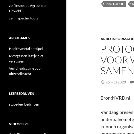
PROTOCOL
R
zelf inspectie Agressie en
Geweld
zelfinspectie_tools
ARBOGAMES
ARBO INFORMATIE
PROTO
Healthymetal het Spel
Mestgassen laat je niet
VOOR W
verrassen
SAMEN
Veiligheidsgame voor
uitzendkracht
26 MEI 2020
LEERBEDRIJVEN
Bron:NVRD.nl
stage/leerbedrijven
Vandaag present
anderhalvemeter
VIDEOCLIPS
kunnen organisat
voortzetten, zoa