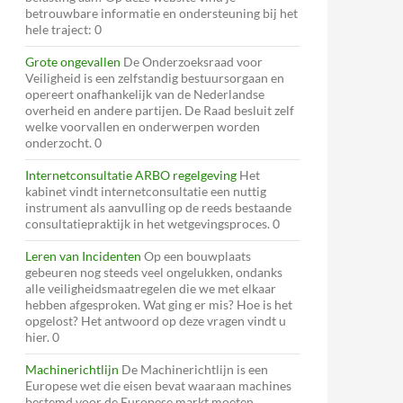
betrouwbare informatie en ondersteuning bij het
hele traject: 0
Grote ongevallen
De Onderzoeksraad voor
Veiligheid is een zelfstandig bestuursorgaan en
opereert onafhankelijk van de Nederlandse
overheid en andere partijen. De Raad besluit zelf
welke voorvallen en onderwerpen worden
onderzocht. 0
Internetconsultatie ARBO regelgeving
Het
kabinet vindt internetconsultatie een nuttig
instrument als aanvulling op de reeds bestaande
consultatiepraktijk in het wetgevingsproces. 0
Leren van Incidenten
Op een bouwplaats
gebeuren nog steeds veel ongelukken, ondanks
alle veiligheidsmaatregelen die we met elkaar
hebben afgesproken. Wat ging er mis? Hoe is het
opgelost? Het antwoord op deze vragen vindt u
hier. 0
Machinerichtlijn
De Machinerichtlijn is een
Europese wet die eisen bevat waaraan machines
bestemd voor de Europese markt moeten