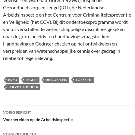
Voedsel- en Warenautoriteit (NVWA), Inspectie
Gezondheidszorg en Jeugd (IGJ), de Nederlandse
Arbeidsinspectie en het Centrum voor Criminaliteitspreventie
en Veiligheid (het CCV). Bij dit onderzoeksprogramma wordt
vanuit verschillende wetenschappelijke disciplines gekeken
naar de grote beleids- en handhavingsvraagstukken.
Handhaving en Gedrag richt zich op het ontwikkelen en
verspreiden van wetenschappelijke kennis over gedrag in
relatie tot regelnaleving.
BRZO
REGELS
RISICOBELEID
TOEZICHT
TOEZICHTHOUDER
Bericht
VORIG BERICHT
navigatie
Voorbereiden op de Arbeidsinspectie
VOLGEND BERICHT