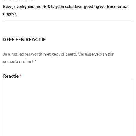
Bewijs veiligheid met RI&E: geen schadevergoeding werknemer na
ongeval
GEEF EEN REACTIE
Je e-mailadres wordt niet gepubliceerd.
Vereiste velden zijn
gemarkeerd met
*
Reactie
*