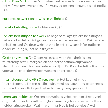
CHECK uw VIB
Binnen 5 minuten heeft u inzicht in de kwaliteit van
het VIB van uw leverancier. En vraagt u om een nieuwe, als dat nodig
is. 0
europees netwerk onderwijs en veiligheid
0
Fysieke belasting Bouw
Lichter werk(t) 0
Fysieke belasting op het werk
Te hoge of te lage fysieke belasting op
het werk kan leiden tot gezondheidsklachten en verzuim. Pak fysieke
belasting aan! Op deze website vind je betrouwbare informatie en
ondersteuning bij het hele traject: 0
Grote ongevallen
De Onderzoeksraad voor Veiligheid is een
zelfstandig bestuursorgaan en opereert onafhankelijk van de
Nederlandse overheid en andere partijen. De Raad besluit zelf welke
voorvallen en onderwerpen worden onderzocht. 0
Internetconsultatie ARBO regelgeving
Het kabinet vindt
internetconsultatie een nuttig instrument als aanvulling op de reeds
bestaande consultatiepraktijk in het wetgevingsproces. 0
Leren van Incidenten
Op een bouwplaats gebeuren nog steeds veel
ongelukken, ondanks alle veiligheidsmaatregelen die we met elkaar
hebben afgesproken. Wat ging er mis? Hoe is het opgelost? Het