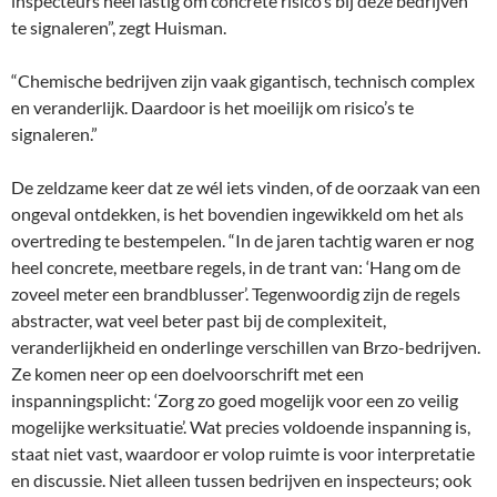
inspecteurs heel lastig om concrete risico’s bij deze bedrijven
te signaleren”, zegt Huisman.
“Chemische bedrijven zijn vaak gigantisch, technisch complex
en veranderlijk. Daardoor is het moeilijk om risico’s te
signaleren.”
De zeldzame keer dat ze wél iets vinden, of de oorzaak van een
ongeval ontdekken, is het bovendien ingewikkeld om het als
overtreding te bestempelen. “In de jaren tachtig waren er nog
heel concrete, meetbare regels, in de trant van: ‘Hang om de
zoveel meter een brandblusser’. Tegenwoordig zijn de regels
abstracter, wat veel beter past bij de complexiteit,
veranderlijkheid en onderlinge verschillen van Brzo-bedrijven.
Ze komen neer op een doelvoorschrift met een
inspanningsplicht: ‘Zorg zo goed mogelijk voor een zo veilig
mogelijke werksituatie’. Wat precies voldoende inspanning is,
staat niet vast, waardoor er volop ruimte is voor interpretatie
en discussie. Niet alleen tussen bedrijven en inspecteurs; ook