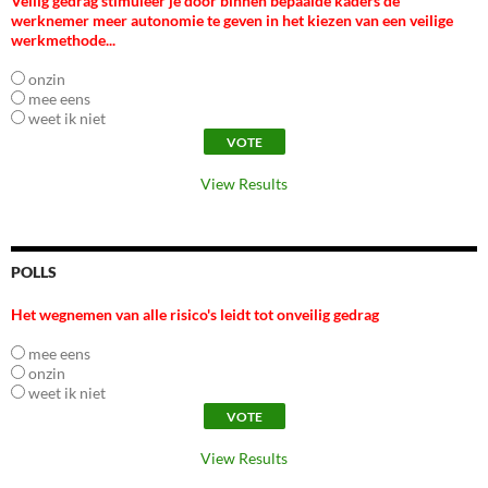
Veilig gedrag stimuleer je door binnen bepaalde kaders de
werknemer meer autonomie te geven in het kiezen van een veilige
werkmethode...
onzin
mee eens
weet ik niet
View Results
POLLS
Het wegnemen van alle risico's leidt tot onveilig gedrag
mee eens
onzin
weet ik niet
View Results