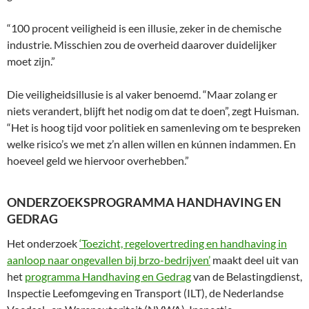
“100 procent veiligheid is een illusie, zeker in de chemische
industrie. Misschien zou de overheid daarover duidelijker
moet zijn.”
Die veiligheidsillusie is al vaker benoemd. “Maar zolang er
niets verandert, blijft het nodig om dat te doen”, zegt Huisman.
“Het is hoog tijd voor politiek en samenleving om te bespreken
welke risico’s we met z’n allen willen en kúnnen indammen. En
hoeveel geld we hiervoor overhebben.”
ONDERZOEKSPROGRAMMA HANDHAVING EN
GEDRAG
Het onderzoek
‘Toezicht, regelovertreding en handhaving in
aanloop naar ongevallen bij brzo-bedrijven’
maakt deel uit van
het
programma Handhaving en Gedrag
van de Belastingdienst,
Inspectie Leefomgeving en Transport (ILT), de Nederlandse