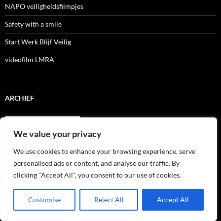
NAPO veiligheidsfilmpjes
Safety with a smile
Start Werk Blijf Veilig
videofilm LMRA
ARCHIEF
Archief
We value your privacy
We use cookies to enhance your browsing experience, serve
RECENTE BERICHTEN
personalised ads or content, and analyse our traffic. By
clicking "Accept All", you consent to our use of cookies.
Grote zorgen om extra gevaarlijke asbest in speelzand voor kinderen
Tijdelijke werknemers met weinig ervaring lopen 80 procent meer
Customise
Reject All
Accept All
risico op arbeidsongeval, zegt Liantis