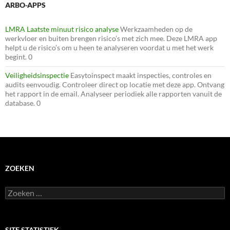
ARBO-APPS
LMRA Laatste minuut risico analyse
Werkzaamheden op de
werkvloer en buiten brengen risico’s met zich mee. Deze LMRA app
helpt u de risico’s om u heen te analyseren voordat u met het werk
begint. 0
Veiligheidsinspectie
Easytoinspect maakt inspecties, controles en
audits eenvoudig. Controleer direct op locatie met deze app. Ontvang
het rapport in de email. Analyseer periodiek alle rapporten vanuit de
database. 0
ZOEKEN
Zoeken
naar:
SITE STATISTIEK