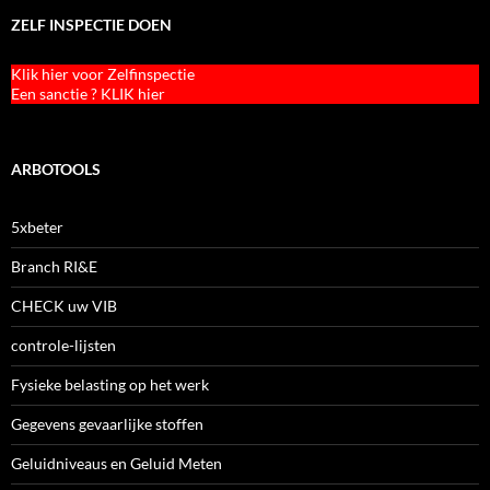
ZELF INSPECTIE DOEN
Klik hier voor Zelfinspectie
Een sanctie ? KLIK hier
ARBOTOOLS
5xbeter
Branch RI&E
CHECK uw VIB
controle-lijsten
Fysieke belasting op het werk
Gegevens gevaarlijke stoffen
Geluidniveaus en Geluid Meten