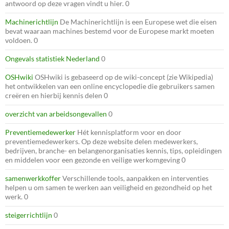
antwoord op deze vragen vindt u hier. 0
Machinerichtlijn
De Machinerichtlijn is een Europese wet die eisen
bevat waaraan machines bestemd voor de Europese markt moeten
voldoen. 0
Ongevals statistiek Nederland
0
OSHwiki
OSHwiki is gebaseerd op de wiki-concept (zie Wikipedia)
het ontwikkelen van een online encyclopedie die gebruikers samen
creëren en hierbij kennis delen 0
overzicht van arbeidsongevallen
0
Preventiemedewerker
Hét kennisplatform voor en door
preventiemedewerkers. Op deze website delen medewerkers,
bedrijven, branche- en belangenorganisaties kennis, tips, opleidingen
en middelen voor een gezonde en veilige werkomgeving 0
samenwerkkoffer
Verschillende tools, aanpakken en interventies
helpen u om samen te werken aan veiligheid en gezondheid op het
werk. 0
steigerrichtlijn
0