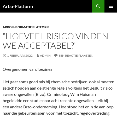
Ga
Zoeken
Arbo-Platform
naar
PRIMAI
de
MENU
inhoud
ARBO INFORMATIE PLATFORM
“HOEVEEL RISICO VINDEN
WE ACCEPTABEL?”
1 FEBRUARI 2022
ADMIN
EEN REACTIE PLAATSEN
Overgenomen van:Toezine.nl
Het gaat soms goed mis bij chemische bedrijven, ook al moeten
ze zich houden aan de strenge regels volgens het Besluit risico
zware ongevallen (Brzo). Criminoloog Wim Huisman
begeleidde een studie naar acht recente ongevallen – elk bij
een andere Brzo-onderneming. Hoe stond het er in de aanloop
naar die gebeurtenissen voor met toezicht, regelovertreding