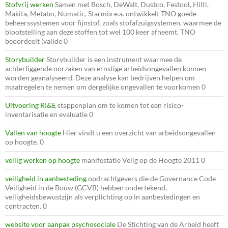
Stofvrij werken
Samen met Bosch, DeWalt, Dustco, Festool, Hilti,
Makita, Metabo, Numatic, Starmix e.a. ontwikkelt TNO goede
beheerssystemen voor fijnstof, zoals stofafzuigsystemen, waarmee de
blootstelling aan deze stoffen tot wel 100 keer afneemt. TNO
beoordeelt (valide 0
Storybuilder
Storybuilder is een instrument waarmee de
achterliggende oorzaken van ernstige arbeidsongevallen kunnen
worden geanalyseerd. Deze analyse kan bedrijven helpen om
maatregelen te nemen om dergelijke ongevallen te voorkomen 0
Uitvoering RI&E
stappenplan om te komen tot een risico-
inventarisatie en evaluatie 0
Vallen van hoogte
Hier vindt u een overzicht van arbeidsongevallen
op hoogte. 0
veilig werken op hoogte
manifestatie Velig op de Hoogte 2011 0
veiligheid in aanbesteding
opdrachtgevers die de Governance Code
Veiligheid in de Bouw (GCVB) hebben ondertekend,
veiligheidsbewustzijn als verplichting op in aanbestedingen en
contracten. 0
website voor aanpak psychosociale
De Stichting van de Arbeid heeft