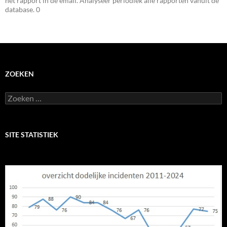
het rapport in de email. Analyseer periodiek alle rapporten vanuit de
database. 0
ZOEKEN
Zoeken
naar:
SITE STATISTIEK