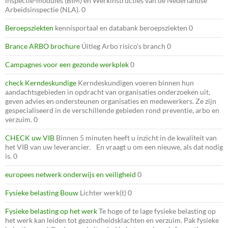
inspectie-modules (BIM) en Werkinstructies van de Nederlandse
Arbeidsinspectie (NLA). 0
Beroepsziekten
kennisportaal en databank beroepsziekten 0
Brance ARBO brochure
Úitleg Arbo risico’s branch 0
Campagnes voor een gezonde werkplek
0
check Kerndeskundige
Kerndeskundigen voeren binnen hun
aandachtsgebieden in opdracht van organisaties onderzoeken uit,
geven advies en ondersteunen organisaties en medewerkers. Ze zijn
gespecialiseerd in de verschillende gebieden rond preventie, arbo en
verzuim. 0
CHECK uw VIB
Binnen 5 minuten heeft u inzicht in de kwaliteit van
het VIB van uw leverancier. En vraagt u om een nieuwe, als dat nodig
is. 0
europees netwerk onderwijs en veiligheid
0
Fysieke belasting Bouw
Lichter werk(t) 0
Fysieke belasting op het werk
Te hoge of te lage fysieke belasting op
het werk kan leiden tot gezondheidsklachten en verzuim. Pak fysieke