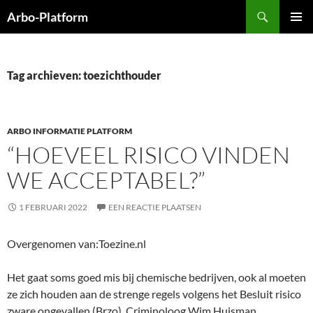
Ga
Zoeken
Arbo-Platform
naar
PRIMAI
de
MENU
inhoud
Tag archieven: toezichthouder
ARBO INFORMATIE PLATFORM
“HOEVEEL RISICO VINDEN
WE ACCEPTABEL?”
1 FEBRUARI 2022
EEN REACTIE PLAATSEN
Overgenomen van:Toezine.nl
Het gaat soms goed mis bij chemische bedrijven, ook al moeten
ze zich houden aan de strenge regels volgens het Besluit risico
zware ongevallen (Brzo). Criminoloog Wim Huisman