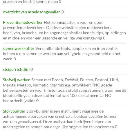
creëren en hierbij kennis delen 0
overzicht van arbeidsongevallen
0
Preventiemedewerker
Hét kennisplatform voor en door
preventiemedewerkers. Op deze website delen medewerkers,
bedrijven, branche- en belangenorganisaties kennis, tips, opleidingen
en middelen voor een gezonde en veilige werkomgeving 0
samenwerkkoffer
Verschillende tools, aanpakken en interventies
helpen u om samen te werken aan veiligheid en gezondheid op het
werk. 0
steigerrichtlijn
0
Stofvrij werken
Samen met Bosch, DeWalt, Dustco, Festool, Hilti,
Makita, Metabo, Numatic, Starmix e.a. ontwikkelt TNO goede
beheerssystemen voor fijnstof, zoals stofafzuigsystemen, waarmee de
blootstelling aan deze stoffen tot wel 100 keer afneemt. TNO
beoordeelt (valide 0
Storybuilder
Storybuilder is een instrument waarmee de
achterliggende oorzaken van ernstige arbeidsongevallen kunnen
worden geanalyseerd. Deze analyse kan bedrijven helpen om
maatregelen te nemen om dergelijke ongevallen te voorkomen 0