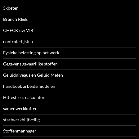
5xbeter
Branch RI&E
CHECK uw VIB
controle-lijsten
Fysieke belasting op het werk
Gegevens gevaarlijke stoffen
Geluidniveaus en Geluid Meten
handboek arbeidsmiddelen
Hittestress calculator
samenwerkkoffer
startwerkblijfveilig
Stoffenmannager