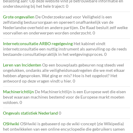
belasting aan! Op deze website vind je betrouwbare informatie en
ondersteuning bij het hele traject: 0
Grote ongevallen
De Onderzoeksraad voor Veiligheid is een
zelfstandig bestuursorgaan en opereert onafhankelijk van de
Nederlandse overheid en andere partijen. De Raad besluit zelf welke
voorvallen en onderwerpen worden onderzocht. 0
Internetconsultatie ARBO regelgeving
Het kabinet vindt
internetconsultatie een nuttig instrument als aanvulling op de reeds
bestaande consultatiepraktijk in het wetgevingsproces. 0
Leren van Incidenten
Op een bouwplaats gebeuren nog steeds veel
ongelukken, ondanks alle veiligheidsmaatregelen die we met elkaar
hebben afgesproken. Wat ging er mis? Hoe is het opgelost? Het
antwoord op deze vragen vindt u hier. 0
Machinerichtlijn
De Machinerichtlijn is een Europese wet die eisen
bevat waaraan machines bestemd voor de Europese markt moeten
voldoen. 0
Ongevals statistiek Nederland
0
OSHwiki
OSHwiki is gebaseerd op de wiki-concept (zie Wikipedia)
het ontwikkelen van een online encyclopedie die gebruikers samen