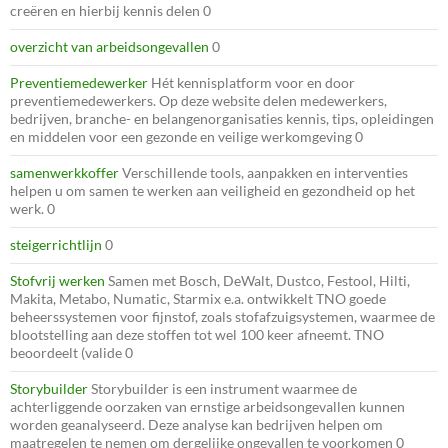
creëren en hierbij kennis delen 0
overzicht van arbeidsongevallen
0
Preventiemedewerker
Hét kennisplatform voor en door
preventiemedewerkers. Op deze website delen medewerkers,
bedrijven, branche- en belangenorganisaties kennis, tips, opleidingen
en middelen voor een gezonde en veilige werkomgeving 0
samenwerkkoffer
Verschillende tools, aanpakken en interventies
helpen u om samen te werken aan veiligheid en gezondheid op het
werk. 0
steigerrichtlijn
0
Stofvrij werken
Samen met Bosch, DeWalt, Dustco, Festool, Hilti,
Makita, Metabo, Numatic, Starmix e.a. ontwikkelt TNO goede
beheerssystemen voor fijnstof, zoals stofafzuigsystemen, waarmee de
blootstelling aan deze stoffen tot wel 100 keer afneemt. TNO
beoordeelt (valide 0
Storybuilder
Storybuilder is een instrument waarmee de
achterliggende oorzaken van ernstige arbeidsongevallen kunnen
worden geanalyseerd. Deze analyse kan bedrijven helpen om
maatregelen te nemen om dergelijke ongevallen te voorkomen 0