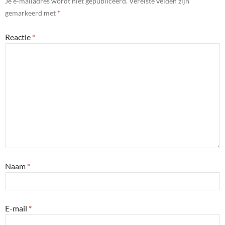
Je e-mailadres wordt niet gepubliceerd.
Vereiste velden zijn
gemarkeerd met
*
Reactie
*
Naam
*
E-mail
*