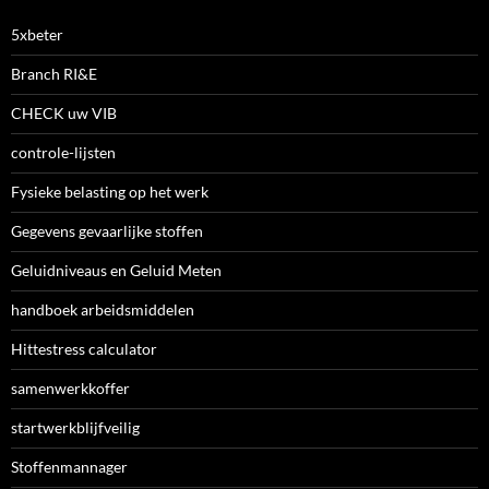
5xbeter
Branch RI&E
CHECK uw VIB
controle-lijsten
Fysieke belasting op het werk
Gegevens gevaarlijke stoffen
Geluidniveaus en Geluid Meten
handboek arbeidsmiddelen
Hittestress calculator
samenwerkkoffer
startwerkblijfveilig
Stoffenmannager