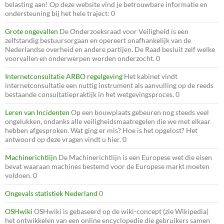
belasting aan! Op deze website vind je betrouwbare informatie en
ondersteuning bij het hele traject: 0
Grote ongevallen
De Onderzoeksraad voor Veiligheid is een
zelfstandig bestuursorgaan en opereert onafhankelijk van de
Nederlandse overheid en andere partijen. De Raad besluit zelf welke
voorvallen en onderwerpen worden onderzocht. 0
Internetconsultatie ARBO regelgeving
Het kabinet vindt
internetconsultatie een nuttig instrument als aanvulling op de reeds
bestaande consultatiepraktijk in het wetgevingsproces. 0
Leren van Incidenten
Op een bouwplaats gebeuren nog steeds veel
ongelukken, ondanks alle veiligheidsmaatregelen die we met elkaar
hebben afgesproken. Wat ging er mis? Hoe is het opgelost? Het
antwoord op deze vragen vindt u hier. 0
Machinerichtlijn
De Machinerichtlijn is een Europese wet die eisen
bevat waaraan machines bestemd voor de Europese markt moeten
voldoen. 0
Ongevals statistiek Nederland
0
OSHwiki
OSHwiki is gebaseerd op de wiki-concept (zie Wikipedia)
het ontwikkelen van een online encyclopedie die gebruikers samen