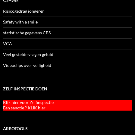
OSHwiki
Risicogedrag jongeren
Safety with a smile
statistische gegevens CBS
VCA
Veel gestelde vragen geluid
Videoclips over veiligheid
ZELF INSPECTIE DOEN
Klik hier voor Zelfinspectie
Een sanctie ? KLIK hier
ARBOTOOLS