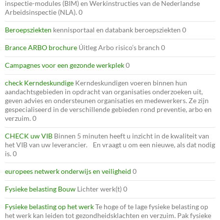
inspectie-modules (BIM) en Werkinstructies van de Nederlandse
Arbeidsinspectie (NLA). 0
Beroepsziekten
kennisportaal en databank beroepsziekten 0
Brance ARBO brochure
Úitleg Arbo risico’s branch 0
Campagnes voor een gezonde werkplek
0
check Kerndeskundige
Kerndeskundigen voeren binnen hun
aandachtsgebieden in opdracht van organisaties onderzoeken uit,
geven advies en ondersteunen organisaties en medewerkers. Ze zijn
gespecialiseerd in de verschillende gebieden rond preventie, arbo en
verzuim. 0
CHECK uw VIB
Binnen 5 minuten heeft u inzicht in de kwaliteit van
het VIB van uw leverancier. En vraagt u om een nieuwe, als dat nodig
is. 0
europees netwerk onderwijs en veiligheid
0
Fysieke belasting Bouw
Lichter werk(t) 0
Fysieke belasting op het werk
Te hoge of te lage fysieke belasting op
het werk kan leiden tot gezondheidsklachten en verzuim. Pak fysieke