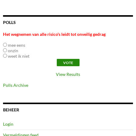
POLLS
Het wegnemen van alle risico's leidt tot onveilig gedrag
mee eens
onzin
weet ik niet
View Results
Polls Archive
BEHEER
Login
Vermeldingen feed