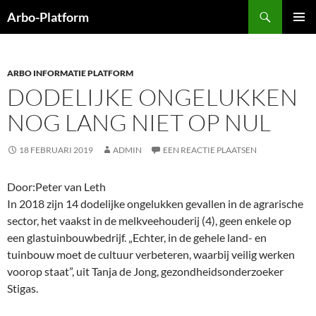
Ga
Zoeken
Arbo-Platform
naar
PRIMAI
de
MENU
inhoud
ARBO INFORMATIE PLATFORM
DODELIJKE ONGELUKKEN
NOG LANG NIET OP NUL
18 FEBRUARI 2019
ADMIN
EEN REACTIE PLAATSEN
Door:Peter van Leth
In 2018 zijn 14 dodelijke ongelukken gevallen in de agrarische
sector, het vaakst in de melkveehouderij (4), geen enkele op
een glastuinbouwbedrijf. „Echter, in de gehele land- en
tuinbouw moet de cultuur verbeteren, waarbij veilig werken
voorop staat”, uit Tanja de Jong, gezondheidsonderzoeker
Stigas.