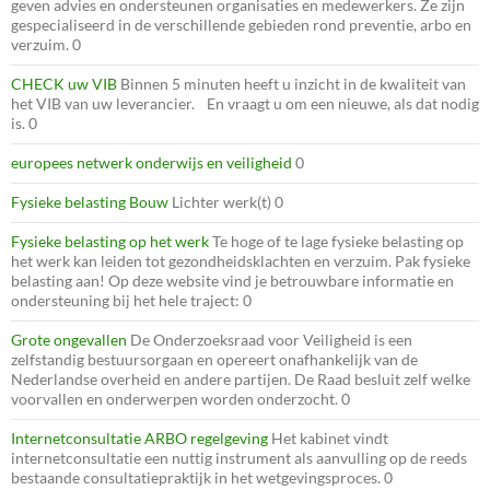
geven advies en ondersteunen organisaties en medewerkers. Ze zijn
gespecialiseerd in de verschillende gebieden rond preventie, arbo en
verzuim. 0
CHECK uw VIB
Binnen 5 minuten heeft u inzicht in de kwaliteit van
het VIB van uw leverancier. En vraagt u om een nieuwe, als dat nodig
is. 0
europees netwerk onderwijs en veiligheid
0
Fysieke belasting Bouw
Lichter werk(t) 0
Fysieke belasting op het werk
Te hoge of te lage fysieke belasting op
het werk kan leiden tot gezondheidsklachten en verzuim. Pak fysieke
belasting aan! Op deze website vind je betrouwbare informatie en
ondersteuning bij het hele traject: 0
Grote ongevallen
De Onderzoeksraad voor Veiligheid is een
zelfstandig bestuursorgaan en opereert onafhankelijk van de
Nederlandse overheid en andere partijen. De Raad besluit zelf welke
voorvallen en onderwerpen worden onderzocht. 0
Internetconsultatie ARBO regelgeving
Het kabinet vindt
internetconsultatie een nuttig instrument als aanvulling op de reeds
bestaande consultatiepraktijk in het wetgevingsproces. 0