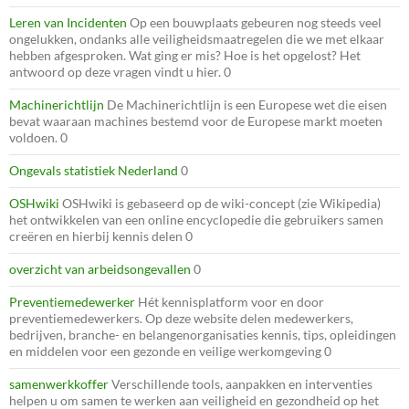
Leren van Incidenten
Op een bouwplaats gebeuren nog steeds veel
ongelukken, ondanks alle veiligheidsmaatregelen die we met elkaar
hebben afgesproken. Wat ging er mis? Hoe is het opgelost? Het
antwoord op deze vragen vindt u hier. 0
Machinerichtlijn
De Machinerichtlijn is een Europese wet die eisen
bevat waaraan machines bestemd voor de Europese markt moeten
voldoen. 0
Ongevals statistiek Nederland
0
OSHwiki
OSHwiki is gebaseerd op de wiki-concept (zie Wikipedia)
het ontwikkelen van een online encyclopedie die gebruikers samen
creëren en hierbij kennis delen 0
overzicht van arbeidsongevallen
0
Preventiemedewerker
Hét kennisplatform voor en door
preventiemedewerkers. Op deze website delen medewerkers,
bedrijven, branche- en belangenorganisaties kennis, tips, opleidingen
en middelen voor een gezonde en veilige werkomgeving 0
samenwerkkoffer
Verschillende tools, aanpakken en interventies
helpen u om samen te werken aan veiligheid en gezondheid op het