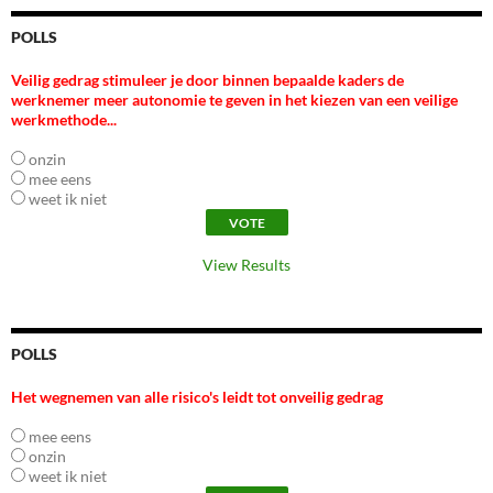
POLLS
Veilig gedrag stimuleer je door binnen bepaalde kaders de
werknemer meer autonomie te geven in het kiezen van een veilige
werkmethode...
onzin
mee eens
weet ik niet
View Results
POLLS
Het wegnemen van alle risico's leidt tot onveilig gedrag
mee eens
onzin
weet ik niet