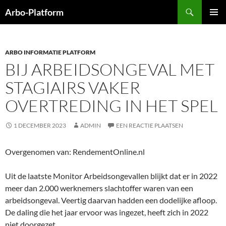
Ga
Zoeken
Arbo-Platform
naar
PRIMAI
de
MENU
inhoud
ARBO INFORMATIE PLATFORM
BIJ ARBEIDSONGEVAL MET
STAGIAIRS VAKER
OVERTREDING IN HET SPEL
1 DECEMBER 2023
ADMIN
EEN REACTIE PLAATSEN
Overgenomen van: RendementOnline.nl
Uit de laatste Monitor Arbeidsongevallen blijkt dat er in 2022
meer dan 2.000 werknemers slachtoffer waren van een
arbeidsongeval. Veertig daarvan hadden een dodelijke afloop.
De daling die het jaar ervoor was ingezet, heeft zich in 2022
niet doorgezet.