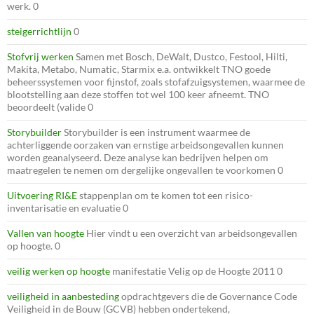
werk. 0
steigerrichtlijn
0
Stofvrij werken
Samen met Bosch, DeWalt, Dustco, Festool, Hilti,
Makita, Metabo, Numatic, Starmix e.a. ontwikkelt TNO goede
beheerssystemen voor fijnstof, zoals stofafzuigsystemen, waarmee de
blootstelling aan deze stoffen tot wel 100 keer afneemt. TNO
beoordeelt (valide 0
Storybuilder
Storybuilder is een instrument waarmee de
achterliggende oorzaken van ernstige arbeidsongevallen kunnen
worden geanalyseerd. Deze analyse kan bedrijven helpen om
maatregelen te nemen om dergelijke ongevallen te voorkomen 0
Uitvoering RI&E
stappenplan om te komen tot een risico-
inventarisatie en evaluatie 0
Vallen van hoogte
Hier vindt u een overzicht van arbeidsongevallen
op hoogte. 0
veilig werken op hoogte
manifestatie Velig op de Hoogte 2011 0
veiligheid in aanbesteding
opdrachtgevers die de Governance Code
Veiligheid in de Bouw (GCVB) hebben ondertekend,