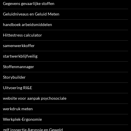
Gegevens gevaarlijke stoffen
Geluidniveaus en Geluid Meten
handboek arbeidsmiddelen
Hittestress calculator
samenwerkkoffer
startwerkblijfveilig
Stoffenmannager
Storybuilder
Uitvoering RI&E
website voor aanpak psychosociale
werkdruk meten
Werkplek-Ergonomie
zelf inspectie Agressie en Geweld