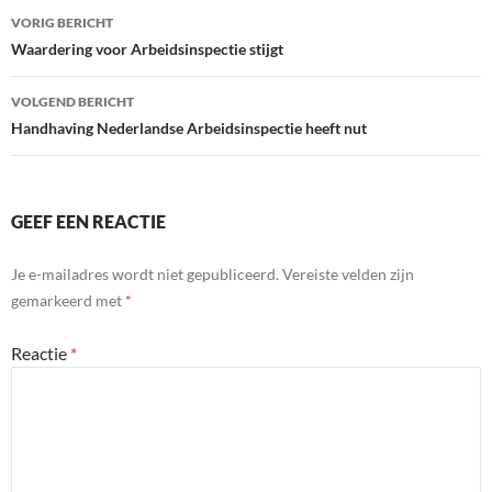
Bericht
VORIG BERICHT
navigatie
Waardering voor Arbeidsinspectie stijgt
VOLGEND BERICHT
Handhaving Nederlandse Arbeidsinspectie heeft nut
GEEF EEN REACTIE
Je e-mailadres wordt niet gepubliceerd.
Vereiste velden zijn
gemarkeerd met
*
Reactie
*