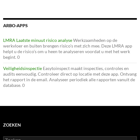
ARBO-APPS
LMRA Laatste minuut risico analyse
Werkzaamheden op de
werkvloer en buiten brengen risico’s met zich mee. Deze LMRA app
helpt u de risico’s om u heen te analyseren voordat u met het werk
begint. 0
Veiligheidsinspectie
Easytoinspect maakt inspecties, controles en
audits eenvoudig. Controleer direct op locatie met deze app. Ontvang
het rapport in de email. Analyseer periodiek alle rapporten vanuit de
database. 0
ZOEKEN
Zoeken