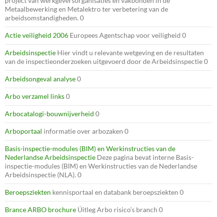
project van werkgeversorganisaties en vakbonden in de
Metaalbewerking en Metalektro ter verbetering van de
arbeidsomstandigheden. 0
Actie veiligheid 2006
Europees Agentschap voor veiligheid 0
Arbeidsinspectie
Hier vindt u relevante wetgeving en de resultaten
van de inspectieonderzoeken uitgevoerd door de Arbeidsinspectie 0
Arbeidsongeval analyse
0
Arbo verzamel links
0
Arbocatalogi-bouwnijverheid
0
Arboportaal
informatie over arbozaken 0
Basis-inspectie-modules (BIM) en Werkinstructies van de
Nederlandse Arbeidsinspectie
Deze pagina bevat interne Basis-
inspectie-modules (BIM) en Werkinstructies van de Nederlandse
Arbeidsinspectie (NLA). 0
Beroepsziekten
kennisportaal en databank beroepsziekten 0
Brance ARBO brochure
Úitleg Arbo risico’s branch 0