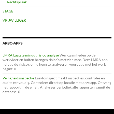
Rechtspraak
STAGE
VRIJWILLIGER
ARBO-APPS
LMRA Laatste minuut risico analyse
Werkzaamheden op de
werkvloer en buiten brengen risico’s met zich mee. Deze LMRA app
helpt u de risico’s om u heen te analyseren voordat u met het werk
begint. 0
Veiligheidsinspectie
Easytoinspect maakt inspecties, controles en
audits eenvoudig. Controleer direct op locatie met deze app. Ontvang
het rapport in de email. Analyseer periodiek alle rapporten vanuit de
database. 0