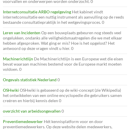
voorvallen en onderwerpen worden onderzocht. 0
Internetconsultatie ARBO regelgeving
Het kabinet vindt
internetconsultatie een nuttig instrument als aanvulling op de reeds
bestaande consultatiepraktijk in het wetgevingsproces. 0
Leren van Incidenten
Op een bouwplaats gebeuren nog steeds veel
ongelukken, ondanks alle veiligheidsmaatregelen die we met elkaar
hebben afgesproken. Wat ging er mis? Hoe is het opgelost? Het
antwoord op deze vragen vindt u hier. 0
Machinerichtlijn
De Machinerichtlijn is een Europese wet die eisen
bevat waaraan machines bestemd voor de Europese markt moeten
voldoen. 0
Ongevals statistiek Nederland
0
OSHwiki
OSHwiki is gebaseerd op de wiki-concept (zie Wikipedia)
het ontwikkelen van een online encyclopedie die gebruikers samen
creëren en hierbij kennis delen 0
overzicht van arbeidsongevallen
0
Preventiemedewerker
Hét kennisplatform voor en door
preventiemedewerkers. Op deze website delen medewerkers,