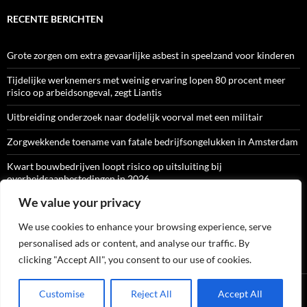
RECENTE BERICHTEN
Grote zorgen om extra gevaarlijke asbest in speelzand voor kinderen
Tijdelijke werknemers met weinig ervaring lopen 80 procent meer
risico op arbeidsongeval, zegt Liantis
Uitbreiding onderzoek naar dodelijk voorval met een militair
Zorgwekkende toename van fatale bedrijfsongelukken in Amsterdam
Kwart bouwbedrijven loopt risico op uitsluiting bij
overheidsaanbestedingen in 2026
We value your privacy
We use cookies to enhance your browsing experience, serve
ARBO-CATALOGI
personalised ads or content, and analyse our traffic. By
clicking "Accept All", you consent to our use of cookies.
Ondersteund door WordPress
Customise
Reject All
Accept All