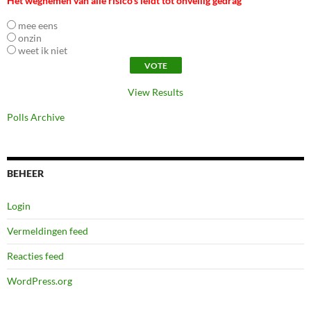
Het wegnemen van alle risico's leidt tot onveilig gedrag
mee eens
onzin
weet ik niet
View Results
Polls Archive
BEHEER
Login
Vermeldingen feed
Reacties feed
WordPress.org