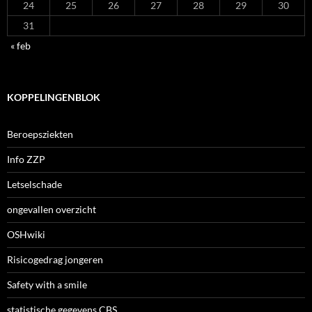
24
25
26
27
28
29
30
31
« feb
KOPPELINGENBLOK
Beroepsziekten
Info ZZP
Letselschade
ongevallen overzicht
OSHwiki
Risicogedrag jongeren
Safety with a smile
statistische gegevens CBS