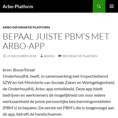
Ga
Zoeken
Arbo-Platform
naar
PRIMAI
de
MENU
inhoud
ARBO INFORMATIE PLATFORM
BEPAAL JUISTE PBM’S MET
ARBO-APP
21 DECEMBER 2018
ADMIN
EEN REACTIE PLAATSEN
bron: BouwTotaal
OnderhoudNL heeft, in samenwerking met Inspectiedienst
SZW en het Ministerie van Sociale Zaken en Werkgelegenheid,
de OnderhoudNL Arbo-app ontwikkeld. Deze app biedt
bedrijven en werknemers de mogelijkheid om voor iedere
werkzaamheid de juiste persoonlijke beschermingsmiddelen
(PBM’s) te bepalen. De eerste set PBM’s die is toegevoegd aan
de app, betreft de handschoenen.