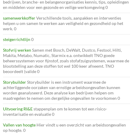
bedrijven, branche- en belangenorganisaties kennis, tips, opleidingen
en middelen voor een gezonde en veilige werkomgeving 0
samenwerkkoffer
Verschillende tools, aanpakken en interventies
helpen u om samen te werken aan veiligheid en gezondheid op het
werk. 0
steigerrichtlijn
0
Stofvrij werken
Samen met Bosch, DeWalt, Dustco, Festool, Hilti,
Makita, Metabo, Numatic, Starmix e.a. ontwikkelt TNO goede
beheerssystemen voor fijnstof, zoals stofafzuigsystemen, waarmee de
blootstelling aan deze stoffen tot wel 100 keer afneemt. TNO
beoordeelt (valide 0
Storybuilder
Storybuilder is een instrument waarmee de
achterliggende oorzaken van ernstige arbeidsongevallen kunnen
worden geanalyseerd. Deze analyse kan bedrijven helpen om
maatregelen te nemen om dergelijke ongevallen te voorkomen 0
Uitvoering RI&E
stappenplan om te komen tot een risico-
inventarisatie en evaluatie 0
Vallen van hoogte
Hier vindt u een overzicht van arbeidsongevallen
op hoogte. 0