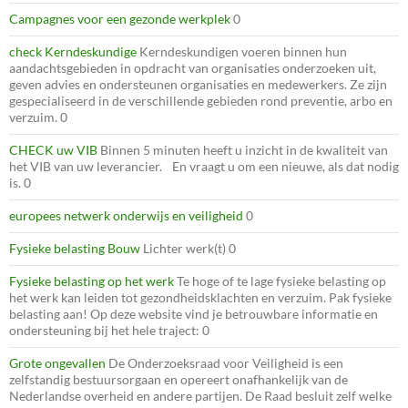
Campagnes voor een gezonde werkplek
0
check Kerndeskundige
Kerndeskundigen voeren binnen hun
aandachtsgebieden in opdracht van organisaties onderzoeken uit,
geven advies en ondersteunen organisaties en medewerkers. Ze zijn
gespecialiseerd in de verschillende gebieden rond preventie, arbo en
verzuim. 0
CHECK uw VIB
Binnen 5 minuten heeft u inzicht in de kwaliteit van
het VIB van uw leverancier. En vraagt u om een nieuwe, als dat nodig
is. 0
europees netwerk onderwijs en veiligheid
0
Fysieke belasting Bouw
Lichter werk(t) 0
Fysieke belasting op het werk
Te hoge of te lage fysieke belasting op
het werk kan leiden tot gezondheidsklachten en verzuim. Pak fysieke
belasting aan! Op deze website vind je betrouwbare informatie en
ondersteuning bij het hele traject: 0
Grote ongevallen
De Onderzoeksraad voor Veiligheid is een
zelfstandig bestuursorgaan en opereert onafhankelijk van de
Nederlandse overheid en andere partijen. De Raad besluit zelf welke