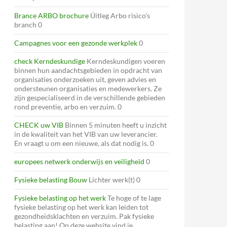
Brance ARBO brochure
Úitleg Arbo risico’s
branch 0
Campagnes voor een gezonde werkplek
0
check Kerndeskundige
Kerndeskundigen voeren
binnen hun aandachtsgebieden in opdracht van
organisaties onderzoeken uit, geven advies en
ondersteunen organisaties en medewerkers. Ze
zijn gespecialiseerd in de verschillende gebieden
rond preventie, arbo en verzuim. 0
CHECK uw VIB
Binnen 5 minuten heeft u inzicht
in de kwaliteit van het VIB van uw leverancier.
En vraagt u om een nieuwe, als dat nodig is. 0
europees netwerk onderwijs en veiligheid
0
Fysieke belasting Bouw
Lichter werk(t) 0
Fysieke belasting op het werk
Te hoge of te lage
fysieke belasting op het werk kan leiden tot
gezondheidsklachten en verzuim. Pak fysieke
belasting aan! Op deze website vind je