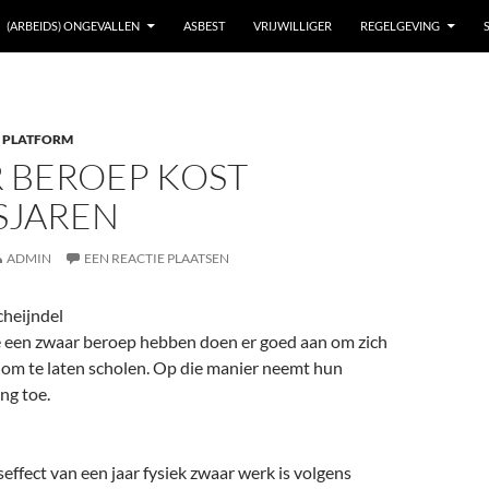
(ARBEIDS) ONGEVALLEN
ASBEST
VRIJWILLIGER
REGELGEVING
 PLATFORM
 BEROEP KOST
SJAREN
ADMIN
EEN REACTIE PLAATSEN
cheijndel
een zwaar beroep hebben doen er goed aan om zich
e om te laten scholen. Op die manier neemt hun
ng toe.
ffect van een jaar fysiek zwaar werk is volgens