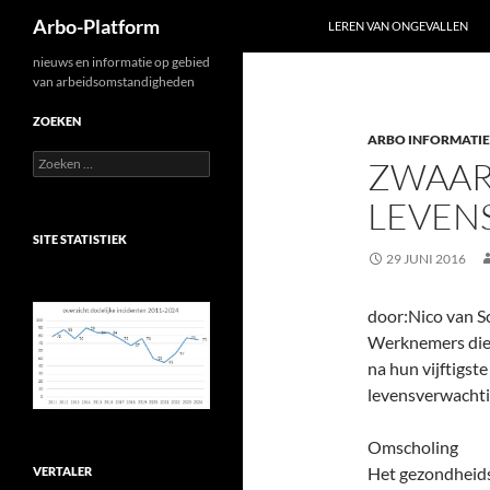
Zoeken
Arbo-Platform
LEREN VAN ONGEVALLEN
Ga
nieuws en informatie op gebied
van arbeidsomstandigheden
naar
de
ZOEKEN
ARBO INFORMATIE
inhoud
Zoeken
ZWAAR
naar:
LEVEN
SITE STATISTIEK
29 JUNI 2016
door:Nico van S
Werknemers die 
na hun vijftigst
levensverwachti
Omscholing
Het gezondheidse
VERTALER