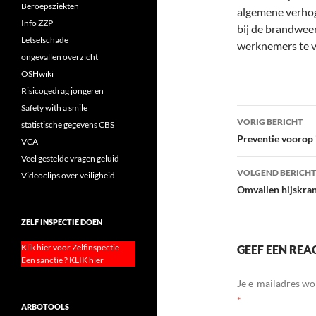
Beroepsziekten
algemene verhog
Info ZZP
bij de brandweer
Letselschade
werknemers te ve
ongevallen overzicht
OSHwiki
Risicogedrag jongeren
Safety with a smile
Bericht
VORIG BERICHT
statistische gegevens CBS
navigatie
Preventie voorop
VCA
Veel gestelde vragen geluid
VOLGEND BERICHT
Videoclips over veiligheid
Omvallen hijskran
ZELF INSPECTIE DOEN
Klik hier voor Zelfinspectie
GEEF EEN REA
Een sanctie ? KLIK hier
Je e-mailadres wo
*
ARBOTOOLS