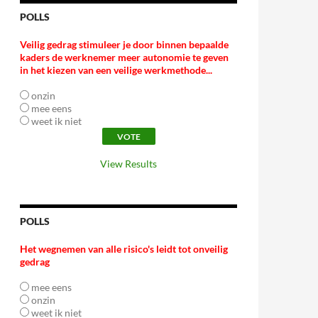
POLLS
Veilig gedrag stimuleer je door binnen bepaalde
kaders de werknemer meer autonomie te geven
in het kiezen van een veilige werkmethode...
onzin
mee eens
weet ik niet
View Results
POLLS
Het wegnemen van alle risico's leidt tot onveilig
gedrag
mee eens
onzin
weet ik niet