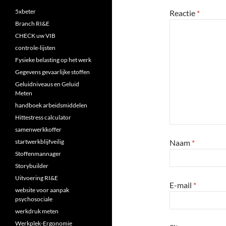
5xbeter
Reactie
*
Branch RI&E
CHECK uw VIB
controle-lijsten
Fysieke belasting op het werk
Gegevens gevaarlijke stoffen
Geluidniveaus en Geluid
Meten
handboek arbeidsmiddelen
Hittestress calculator
samenwerkkoffer
startwerkblijfveilig
Naam
*
Stoffenmannager
Storybuilder
Uitvoering RI&E
E-mail
*
website voor aanpak
psychosociale
werkdruk meten
Werkplek-Ergonomie