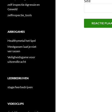
Site
zelf inspectie Agressie en
Geweld
zelfinspectie_tools
ARBOGAMES
Healthymetal het Spel
Mestgassen laat je niet
verrassen
Veiligheidsgame voor
uitzendkracht
LEERBEDRIJVEN
stage/leerbedrijven
VIDEOCLIPS