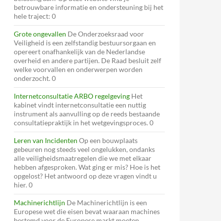
betrouwbare informatie en ondersteuning bij het
hele traject: 0
Grote ongevallen
De Onderzoeksraad voor
Veiligheid is een zelfstandig bestuursorgaan en
opereert onafhankelijk van de Nederlandse
overheid en andere partijen. De Raad besluit zelf
welke voorvallen en onderwerpen worden
onderzocht. 0
Internetconsultatie ARBO regelgeving
Het
kabinet vindt internetconsultatie een nuttig
instrument als aanvulling op de reeds bestaande
consultatiepraktijk in het wetgevingsproces. 0
Leren van Incidenten
Op een bouwplaats
gebeuren nog steeds veel ongelukken, ondanks
alle veiligheidsmaatregelen die we met elkaar
hebben afgesproken. Wat ging er mis? Hoe is het
opgelost? Het antwoord op deze vragen vindt u
hier. 0
Machinerichtlijn
De Machinerichtlijn is een
Europese wet die eisen bevat waaraan machines
bestemd voor de Europese markt moeten