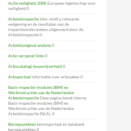
Actie veiligheid 2006
Europees Agentschap voor
veiligheid 0
Arbeidsinspectie
Hier vindt u relevante
wetgeving en de resultaten van de
inspectieonderzoeken uitgevoerd door de
Arbeidsinspectie 0
Arbeidsongeval analyse
0
Arbo verzamel links
0
Arbocatalogi-bouwnijverheid
0
Arboportaal
informatie over arbozaken 0
Basis-inspectie-modules (BIM) en
Werkinstructies van de Nederlandse
Arbeidsinspectie
Deze pagina bevat interne
Basis-inspectie-modules (BIM) en
Werkinstructies van de Nederlandse
Arbeidsinspectie (NLA). 0
Beroepsziekten
kennisportaal en databank
beroepsziekten 0