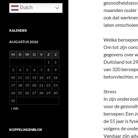
gezondheidsecon
Dutch
maanden ouder w
ook dat werknem
laten omscholen
KALENDER
Welke beroepen
AUGUSTUS 2026
Om tot zijn conc
gegevens over w
M
D
W
D
V
Z
Z
Duitsland tot 29
1
2
van 320 beroepe
3
4
5
6
7
8
9
betonvlechter, 
10
11
12
13
14
15
16
17
18
19
20
21
22
23
Stress
24
25
26
27
28
29
30
In zijn onderzoe
31
voor de gezondhe
« feb
beroepen. Een z
de 55 jaar is fys
volgens de onde
KOPPELINGENBLOK
Vandaar zijn adv