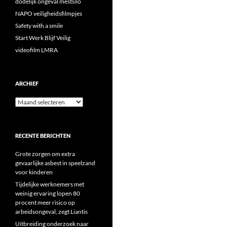
dodelijk ongeval mestsilo
NAPO veiligheidsfilmpjes
Safety with a smile
Start Werk Blijf Veilig
videofilm LMRA
ARCHIEF
Archief
RECENTE BERICHTEN
Grote zorgen om extra
gevaarlijke asbest in speelzand
voor kinderen
Tijdelijke werknemers met
weinig ervaring lopen 80
procent meer risico op
arbeidsongeval, zegt Liantis
Uitbreiding onderzoek naar