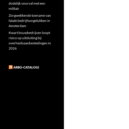
dodelijk voorval met een
militair
Zorgwekkende toename van
fatale bedrijfsongelukken in
Amsterdam
Kwart bouwbedrijven loopt
risico op uitsluiting bij
overheidsaanbestedingen in
2026
ARBO-CATALOGI