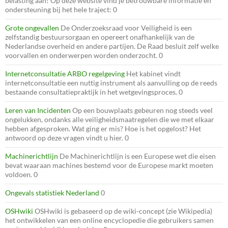
belasting aan! Op deze website vind je betrouwbare informatie en
ondersteuning bij het hele traject: 0
Grote ongevallen
De Onderzoeksraad voor Veiligheid is een
zelfstandig bestuursorgaan en opereert onafhankelijk van de
Nederlandse overheid en andere partijen. De Raad besluit zelf welke
voorvallen en onderwerpen worden onderzocht. 0
Internetconsultatie ARBO regelgeving
Het kabinet vindt
internetconsultatie een nuttig instrument als aanvulling op de reeds
bestaande consultatiepraktijk in het wetgevingsproces. 0
Leren van Incidenten
Op een bouwplaats gebeuren nog steeds veel
ongelukken, ondanks alle veiligheidsmaatregelen die we met elkaar
hebben afgesproken. Wat ging er mis? Hoe is het opgelost? Het
antwoord op deze vragen vindt u hier. 0
Machinerichtlijn
De Machinerichtlijn is een Europese wet die eisen
bevat waaraan machines bestemd voor de Europese markt moeten
voldoen. 0
Ongevals statistiek Nederland
0
OSHwiki
OSHwiki is gebaseerd op de wiki-concept (zie Wikipedia)
het ontwikkelen van een online encyclopedie die gebruikers samen