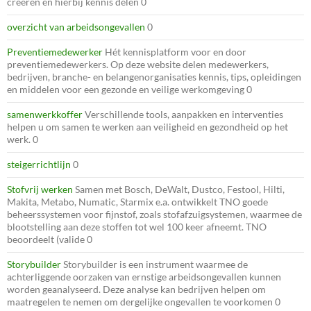
creëren en hierbij kennis delen 0
overzicht van arbeidsongevallen
0
Preventiemedewerker
Hét kennisplatform voor en door
preventiemedewerkers. Op deze website delen medewerkers,
bedrijven, branche- en belangenorganisaties kennis, tips, opleidingen
en middelen voor een gezonde en veilige werkomgeving 0
samenwerkkoffer
Verschillende tools, aanpakken en interventies
helpen u om samen te werken aan veiligheid en gezondheid op het
werk. 0
steigerrichtlijn
0
Stofvrij werken
Samen met Bosch, DeWalt, Dustco, Festool, Hilti,
Makita, Metabo, Numatic, Starmix e.a. ontwikkelt TNO goede
beheerssystemen voor fijnstof, zoals stofafzuigsystemen, waarmee de
blootstelling aan deze stoffen tot wel 100 keer afneemt. TNO
beoordeelt (valide 0
Storybuilder
Storybuilder is een instrument waarmee de
achterliggende oorzaken van ernstige arbeidsongevallen kunnen
worden geanalyseerd. Deze analyse kan bedrijven helpen om
maatregelen te nemen om dergelijke ongevallen te voorkomen 0