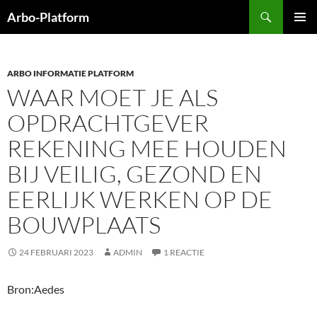
Ga
Zoeken
Arbo-Platform
naar
PRIMAI
de
MENU
inhoud
ARBO INFORMATIE PLATFORM
WAAR MOET JE ALS
OPDRACHTGEVER
REKENING MEE HOUDEN
BIJ VEILIG, GEZOND EN
EERLIJK WERKEN OP DE
BOUWPLAATS
24 FEBRUARI 2023
ADMIN
1 REACTIE
Bron:Aedes