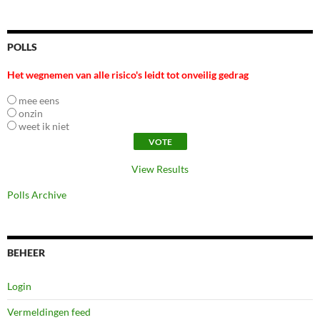
POLLS
Het wegnemen van alle risico's leidt tot onveilig gedrag
mee eens
onzin
weet ik niet
View Results
Polls Archive
BEHEER
Login
Vermeldingen feed