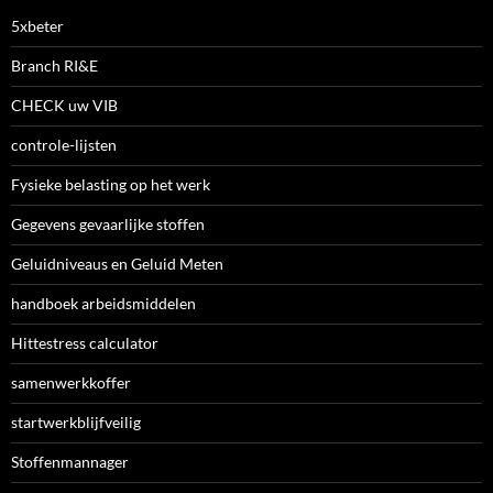
5xbeter
Branch RI&E
CHECK uw VIB
controle-lijsten
Fysieke belasting op het werk
Gegevens gevaarlijke stoffen
Geluidniveaus en Geluid Meten
handboek arbeidsmiddelen
Hittestress calculator
samenwerkkoffer
startwerkblijfveilig
Stoffenmannager