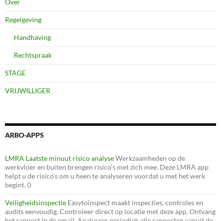
Over
Regelgeving
Handhaving
Rechtspraak
STAGE
VRIJWILLIGER
ARBO-APPS
LMRA Laatste minuut risico analyse
Werkzaamheden op de
werkvloer en buiten brengen risico’s met zich mee. Deze LMRA app
helpt u de risico’s om u heen te analyseren voordat u met het werk
begint. 0
Veiligheidsinspectie
Easytoinspect maakt inspecties, controles en
audits eenvoudig. Controleer direct op locatie met deze app. Ontvang
het rapport in de email. Analyseer periodiek alle rapporten vanuit de