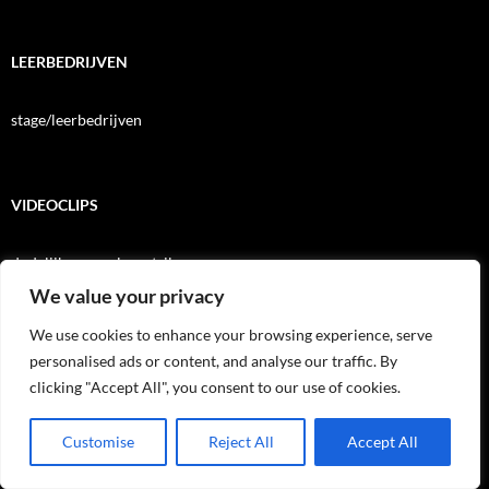
LEERBEDRIJVEN
stage/leerbedrijven
VIDEOCLIPS
dodelijk ongeval mestsilo
We value your privacy
NAPO veiligheidsfilmpjes
We use cookies to enhance your browsing experience, serve
Safety with a smile
personalised ads or content, and analyse our traffic. By
Start Werk Blijf Veilig
clicking "Accept All", you consent to our use of cookies.
videofilm LMRA
Customise
Reject All
Accept All