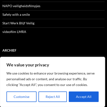
NAPO veiligheidsfilmpjes
Safety with a smile
Start Werk Blijf Veilig
videofilm LMRA
ARCHIEF
Archief
We value your privacy
We use cookies to enhance your browsing experience, serve
RECENTE BERICHTEN
personalised ads or content, and analyse our traffic. By
clicking "Accept All", you consent to our use of cookies.
Grote zorgen om extra gevaarlijke asbest in speelzand voor kinderen
Customise
Reject All
Accept All
Tijdelijke werknemers met weinig ervaring lopen 80 procent meer
risico op arbeidsongeval, zegt Liantis