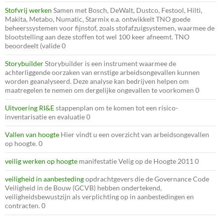
Stofvrij werken
Samen met Bosch, DeWalt, Dustco, Festool, Hilti,
Makita, Metabo, Numatic, Starmix e.a. ontwikkelt TNO goede
beheerssystemen voor fijnstof, zoals stofafzuigsystemen, waarmee de
blootstelling aan deze stoffen tot wel 100 keer afneemt. TNO
beoordeelt (valide 0
Storybuilder
Storybuilder is een instrument waarmee de
achterliggende oorzaken van ernstige arbeidsongevallen kunnen
worden geanalyseerd. Deze analyse kan bedrijven helpen om
maatregelen te nemen om dergelijke ongevallen te voorkomen 0
Uitvoering RI&E
stappenplan om te komen tot een risico-
inventarisatie en evaluatie 0
Vallen van hoogte
Hier vindt u een overzicht van arbeidsongevallen
op hoogte. 0
veilig werken op hoogte
manifestatie Velig op de Hoogte 2011 0
veiligheid in aanbesteding
opdrachtgevers die de Governance Code
Veiligheid in de Bouw (GCVB) hebben ondertekend,
veiligheidsbewustzijn als verplichting op in aanbestedingen en
contracten. 0