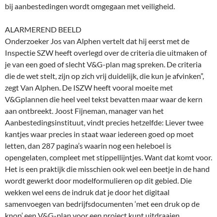
bij aanbestedingen wordt omgegaan met veiligheid.
ALARMEREND BEELD
Onderzoeker Jos van Alphen vertelt dat hij eerst met de
Inspectie SZW heeft overlegd over de criteria die uitmaken of
je van een goed of slecht V&G-plan mag spreken. De criteria
die de wet stelt, zijn op zich vrij duidelijk, die kun je afvinken”,
zegt Van Alphen. De ISZW heeft vooral moeite met
V&Gplannen die heel veel tekst bevatten maar waar de kern
aan ontbreekt. Joost Fijneman, manager van het
Aanbestedingsinstituut, vindt precies hetzelfde: Liever twee
kantjes waar precies in staat waar iedereen goed op moet
letten, dan 287 pagina’s waarin nog een heleboel is
opengelaten, compleet met stippellijntjes. Want dat komt voor.
Het is een praktijk die misschien ook wel een beetje in de hand
wordt gewerkt door modelformulieren op dit gebied. Die
wekken wel eens de indruk dat je door het digitaal
samenvoegen van bedrijfsdocumenten ‘met een druk op de
knop’ een V&G-plan voor een project kunt uitdraaien.