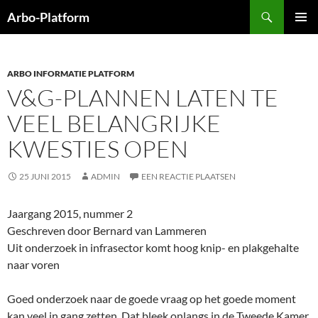
Ga
Zoeken
Arbo-Platform
naar
PRIMAI
de
MENU
inhoud
ARBO INFORMATIE PLATFORM
V&G-PLANNEN LATEN TE
VEEL BELANGRIJKE
KWESTIES OPEN
25 JUNI 2015
ADMIN
EEN REACTIE PLAATSEN
Jaargang 2015, nummer 2
Geschreven door Bernard van Lammeren
Uit onderzoek in infrasector komt hoog knip- en plakgehalte
naar voren
Goed onderzoek naar de goede vraag op het goede moment
kan veel in gang zetten. Dat bleek onlangs in de Tweede Kamer,