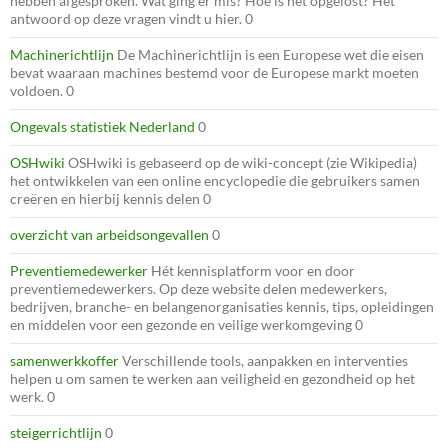
hebben afgesproken. Wat ging er mis? Hoe is het opgelost? Het
antwoord op deze vragen vindt u hier. 0
Machinerichtlijn
De Machinerichtlijn is een Europese wet die eisen
bevat waaraan machines bestemd voor de Europese markt moeten
voldoen. 0
Ongevals statistiek Nederland
0
OSHwiki
OSHwiki is gebaseerd op de wiki-concept (zie Wikipedia)
het ontwikkelen van een online encyclopedie die gebruikers samen
creëren en hierbij kennis delen 0
overzicht van arbeidsongevallen
0
Preventiemedewerker
Hét kennisplatform voor en door
preventiemedewerkers. Op deze website delen medewerkers,
bedrijven, branche- en belangenorganisaties kennis, tips, opleidingen
en middelen voor een gezonde en veilige werkomgeving 0
samenwerkkoffer
Verschillende tools, aanpakken en interventies
helpen u om samen te werken aan veiligheid en gezondheid op het
werk. 0
steigerrichtlijn
0