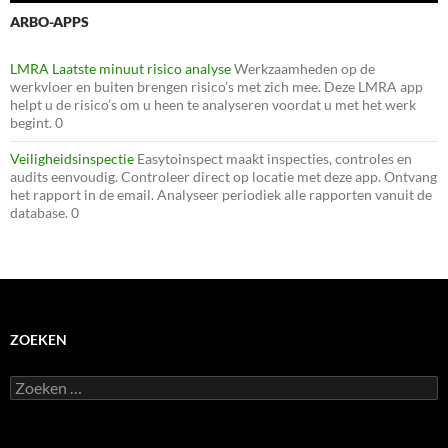
ARBO-APPS
LMRA Laatste minuut risico analyse
Werkzaamheden op de
werkvloer en buiten brengen risico’s met zich mee. Deze LMRA app
helpt u de risico’s om u heen te analyseren voordat u met het werk
begint. 0
Veiligheidsinspectie
Easytoinspect maakt inspecties, controles en
audits eenvoudig. Controleer direct op locatie met deze app. Ontvang
het rapport in de email. Analyseer periodiek alle rapporten vanuit de
database. 0
ZOEKEN
Zoeken
naar: