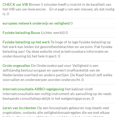
CHECK uw VIB
Binnen 5 minuten heeft u inzicht in de kwaliteit van
het VIB van uw leverancier. En vraagt u om een nieuwe, als dat nodig
is. 0
europees netwerk onderwijs en veiligheid
0
Fysieke belasting Bouw
Lichter werk(t) 0
Fysieke belasting op het werk
Te hoge of te lage fysieke belasting op
het werk kan leiden tot gezondheidsklachten en verzuim. Pak fysieke
belasting aan! Op deze website vind je betrouwbare informatie en
ondersteuning bij het hele traject: 0
Grote ongevallen
De Onderzoeksraad voor Veiligheid is een
zelfstandig bestuursorgaan en opereert onafhankelijk van de
Nederlandse overheid en andere partijen. De Raad besluit zelf welke
voorvallen en onderwerpen worden onderzocht. 0
Internetconsultatie ARBO regelgeving
Het kabinet vindt
internetconsultatie een nuttig instrument als aanvulling op de reeds
bestaande consultatiepraktijk in het wetgevingsproces. 0
Leren van Incidenten
Op een bouwplaats gebeuren nog steeds veel
ongelukken, ondanks alle veiligheidsmaatregelen die we met elkaar