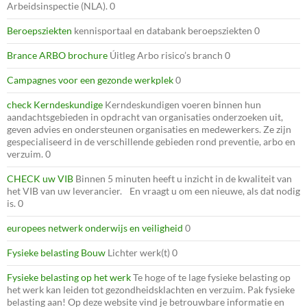
Arbeidsinspectie (NLA). 0
Beroepsziekten
kennisportaal en databank beroepsziekten 0
Brance ARBO brochure
Úitleg Arbo risico’s branch 0
Campagnes voor een gezonde werkplek
0
check Kerndeskundige
Kerndeskundigen voeren binnen hun
aandachtsgebieden in opdracht van organisaties onderzoeken uit,
geven advies en ondersteunen organisaties en medewerkers. Ze zijn
gespecialiseerd in de verschillende gebieden rond preventie, arbo en
verzuim. 0
CHECK uw VIB
Binnen 5 minuten heeft u inzicht in de kwaliteit van
het VIB van uw leverancier. En vraagt u om een nieuwe, als dat nodig
is. 0
europees netwerk onderwijs en veiligheid
0
Fysieke belasting Bouw
Lichter werk(t) 0
Fysieke belasting op het werk
Te hoge of te lage fysieke belasting op
het werk kan leiden tot gezondheidsklachten en verzuim. Pak fysieke
belasting aan! Op deze website vind je betrouwbare informatie en