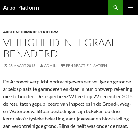
Ga
Zoeken
Arbo-Platform
naar
PRIMAI
de
MENU
inhoud
ARBO INFORMATIE PLATFORM
VEILIGHEID INTEGRAAL
BENADERD
28 MAART 2016
ADMIN
EEN REACTIE PLAATSEN
De Arbowet verplicht opdrachtgevers een veilige en gezonde
arbeidsplaats te garanderen en daar, in hun ontwerp rekening
mee te houden. De inspectie SZW heeft op 22 december 2015
de resultaten gepubliceerd van inspecties in de Grond-, Weg-
en Waterbouw. 58 aanbestedingen zijn bekeken op drie
kernrisico’s: fysieke belasting, aanrijdgevaar en blootstelling
aan verontreinigde grond. Bijna de helft was onder de maat.