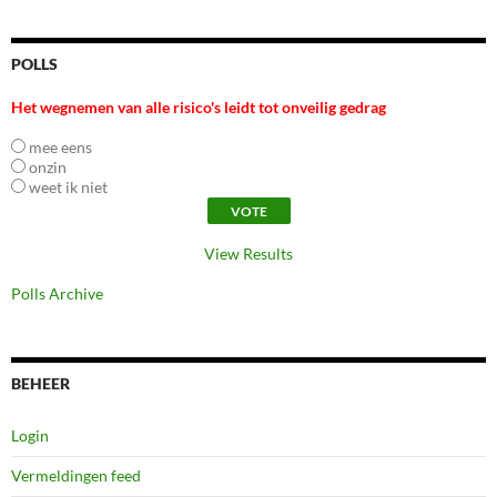
POLLS
Het wegnemen van alle risico's leidt tot onveilig gedrag
mee eens
onzin
weet ik niet
View Results
Polls Archive
BEHEER
Login
Vermeldingen feed