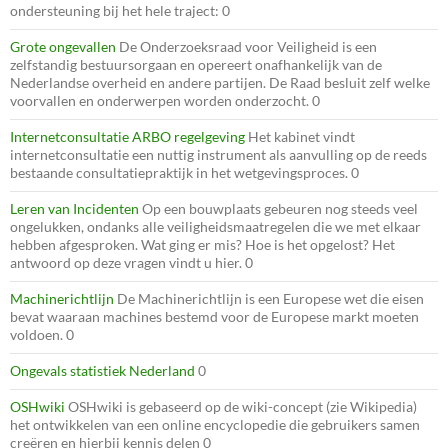
ondersteuning bij het hele traject: 0
Grote ongevallen
De Onderzoeksraad voor Veiligheid is een
zelfstandig bestuursorgaan en opereert onafhankelijk van de
Nederlandse overheid en andere partijen. De Raad besluit zelf welke
voorvallen en onderwerpen worden onderzocht. 0
Internetconsultatie ARBO regelgeving
Het kabinet vindt
internetconsultatie een nuttig instrument als aanvulling op de reeds
bestaande consultatiepraktijk in het wetgevingsproces. 0
Leren van Incidenten
Op een bouwplaats gebeuren nog steeds veel
ongelukken, ondanks alle veiligheidsmaatregelen die we met elkaar
hebben afgesproken. Wat ging er mis? Hoe is het opgelost? Het
antwoord op deze vragen vindt u hier. 0
Machinerichtlijn
De Machinerichtlijn is een Europese wet die eisen
bevat waaraan machines bestemd voor de Europese markt moeten
voldoen. 0
Ongevals statistiek Nederland
0
OSHwiki
OSHwiki is gebaseerd op de wiki-concept (zie Wikipedia)
het ontwikkelen van een online encyclopedie die gebruikers samen
creëren en hierbij kennis delen 0