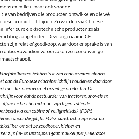
mens en milieu, maar ook voor de
tie van bedrijven die producten ontwikkelen die wél
opese productrichtlijnen. Zo worden via Chinese
n inferieure elektrotechnische producten zoals
erlichting aangeboden. Deze zogenaamd CE-
en zijn relatief goedkoop, waardoor er sprake is van
rrentie. Bovendien veroorzaken ze zeer onveilige
e maatschappij.
inefabrikanten hebben last van concurrenten binnen
iet aan de Europese Machinerichtlijn houden en daardoor
rktpositie innemen met onveilige producten. De
schrijft voor dat de bestuurder van tractoren, shovels en
 tilfunctie beschermd moet zijn tegen vallende
orbeeld via een cabine of veiligheidsdak (FOPS
hines zonder dergelijke FOPS constructie zijn voor de
kkelijker omdat ze goedkoper, kleiner en
ker zijn (in- en uitstappen gaat makkelijker). Hierdoor