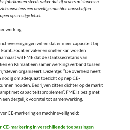
se fabrikanten steeds vaker dat zij orders mislopen en
zich onwetens een onveilige machine aanschaffen
lopen op ernstige letsel.
menwerking
cheverenigingen willen dat er meer capaciteit bij
 komt, zodat er vaker en sneller kan worden
arnaast wil FME dat de staatssecretaris van
ken en Klimaat een samenwerkingsverband tussen
ijfsleven organiseert. Dezentjé: “De overheid heeft
en nodig om adequaat toezicht op nep CE-
kunnen houden. Bedrijven zitten dichter op de markt
kampt met capaciteitsproblemen”. FME is bezig met
n een dergelijk voorstel tot samenwerking.
over CE-markering en machineveiligheid:
r CE-markering in verschillende toepassingen