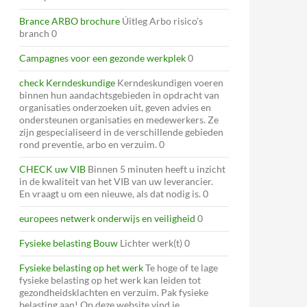
Brance ARBO brochure
Úitleg Arbo risico’s
branch 0
Campagnes voor een gezonde werkplek
0
check Kerndeskundige
Kerndeskundigen voeren
binnen hun aandachtsgebieden in opdracht van
organisaties onderzoeken uit, geven advies en
ondersteunen organisaties en medewerkers. Ze
zijn gespecialiseerd in de verschillende gebieden
rond preventie, arbo en verzuim. 0
CHECK uw VIB
Binnen 5 minuten heeft u inzicht
in de kwaliteit van het VIB van uw leverancier.
En vraagt u om een nieuwe, als dat nodig is. 0
europees netwerk onderwijs en veiligheid
0
Fysieke belasting Bouw
Lichter werk(t) 0
Fysieke belasting op het werk
Te hoge of te lage
fysieke belasting op het werk kan leiden tot
gezondheidsklachten en verzuim. Pak fysieke
belasting aan! Op deze website vind je