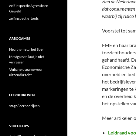
zien de Nederland
zelf inspectie Agressie en
dat consumenten 
Geweld
waarbij zij risico 
zelfinspectie_tools
Voorstel tot sa
ARBOGAMES
FME en haar bran
Healthymetal het Spel
toezichthouders
Mestgassen laat je niet
gehandhaafd. Da
verrassen
Economische Za
Veiligheidsgame voor
overheid en bedr
uitzendkracht
het bedrijfslev
markeringen te 
LEERBEDRIJVEN
en de overheid 
het opstellen va
stage/leerbedrijven
Meer artikelen 
VIDEOCLIPS
Leidraad voo