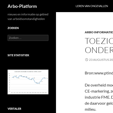
Zoeken
Arbo-Platform
LEREN VAN ONGEVALLEN
Ga
nieuws en informatie op gebied
van arbeidsomstandigheden
naar
de
ZOEKEN
ARBO INFORMATIE
inhoud
Zoeken
TOEZI
naar:
ONDER
SITE STATISTIEK
23 AUGUSTUS 2
Bron:www.ptind
De overheid moe
CE-markering, z
industrie FME. 
de daarvoor gel
milieu.
VERTALER