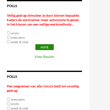
POLLS
Veilig gedrag stimuleer je door binnen bepaalde
kaders de werknemer meer autonomie te geven
in het kiezen van een veilige werkmethode...
onzin
mee eens
weet ik niet
View Results
POLLS
Het wegnemen van alle risico's leidt tot onveilig
gedrag
mee eens
onzin
weet ik niet