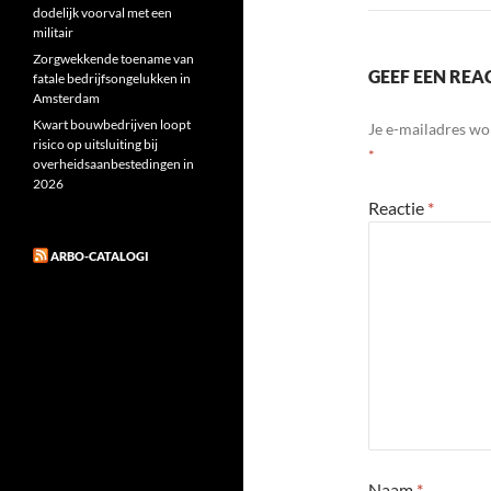
dodelijk voorval met een
militair
Zorgwekkende toename van
GEEF EEN REA
fatale bedrijfsongelukken in
Amsterdam
Kwart bouwbedrijven loopt
Je e-mailadres wo
risico op uitsluiting bij
*
overheidsaanbestedingen in
2026
Reactie
*
ARBO-CATALOGI
Naam
*