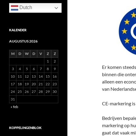
Dutch
KALENDER
AUGUSTUS 2026
M
D
W
D
V
Z
Z
1
2
Er komen steeds
3
4
5
6
7
8
9
binnen die onter
10
11
12
13
14
15
16
alleen een econo
17
18
19
20
21
22
23
van Nederlandse
24
25
26
27
28
29
30
31
CE-markering is
« feb
Bedrijven bepale
markering op hu
KOPPELINGENBLOK
gaat dat vaak mi