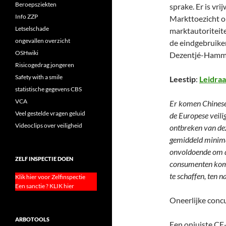
Beroepsziekten
sprake. Er is vr
Info ZZP
Markttoezicht o
Letselschade
marktautoriteit
ongevallen overzicht
de eindgebruike
OSHwiki
Dezentjé-Hamm
Risicogedrag jongeren
Safety with a smile
Leestip
:
Leidraa
statistische gegevens CBS
VCA
Er komen Chinese 
Veel gestelde vragen geluid
de Europese veili
Videoclips over veiligheid
ontbreken van dez
gemiddeld minima
onvoldoende om d
ZELF INSPECTIE DOEN
consumenten kome
te schaffen, ten 
Klik hier voor Zelfinspectie
Een sanctie ? KLIK hier
Oneerlijke conc
ARBOTOOLS
Een onjuiste CE-