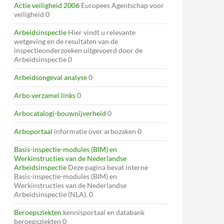
Actie veiligheid 2006
Europees Agentschap voor
veiligheid 0
Arbeidsinspectie
Hier vindt u relevante
wetgeving en de resultaten van de
inspectieonderzoeken uitgevoerd door de
Arbeidsinspectie 0
Arbeidsongeval analyse
0
Arbo verzamel links
0
Arbocatalogi-bouwnijverheid
0
Arboportaal
informatie over arbozaken 0
Basis-inspectie-modules (BIM) en
Werkinstructies van de Nederlandse
Arbeidsinspectie
Deze pagina bevat interne
Basis-inspectie-modules (BIM) en
Werkinstructies van de Nederlandse
Arbeidsinspectie (NLA). 0
Beroepsziekten
kennisportaal en databank
beroepsziekten 0