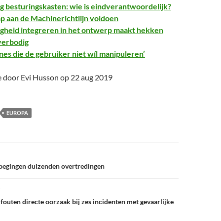
 besturingskasten: wie is eindverantwoordelijk?
ap aan de Machinerichtlijn voldoen
gheid integreren in het ontwerp maakt hekken
erbodig
es die de gebruiker niet wíl manipuleren’
ie door Evi Husson op 22 aug 2019
EUROPA
begingen duizenden overtredingen
fouten directe oorzaak bij zes incidenten met gevaarlijke