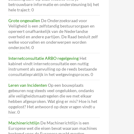
betrouwbare informatie en ondersteuning bij het
hele traject: 0
Grote ongevallen
De Onderzoeksraad voor
Veiligheid is een zelfstandig bestuursorgaan en
opereert onafhankelijk van de Nederlandse
overheid en andere partijen. De Raad besluit zelf
welke voorvallen en onderwerpen worden
onderzocht. 0
Internetconsultatie ARBO regelgeving
Het
kabinet vindt internetconsultatie een nuttig
instrument als aanvulling op de reeds bestaande
consultatiepraktijk in het wetgevingsproces. 0
Leren van Incidenten
Op een bouwplaats
gebeuren nog steeds veel ongelukken, ondanks
alle veiligheidsmaatregelen die we met elkaar
hebben afgesproken. Wat ging er mis? Hoe is het
opgelost? Het antwoord op deze vragen vindt u
hier. 0
Machinerichtlijn
De Machinerichtlijn is een
Europese wet die eisen bevat waaraan machines
bestemd voor de Europese markt moeten