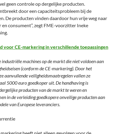
ijwel geen controle op dergelijke producten.
ntbreekt door een capaciteitsprobleem bij de
en. De producten vinden daardoor hun vrije weg naar
r en consument”, zegt FME-voorzitter Ineke
ing.
d voor CE-markering in verschillende toepassingen
industriële machines op de markt die niet voldoen aan
gheidseisen (conform de CE-markering). Door het
e aanvullende veiligheidsmaatregelen vallen ze
al 5000 euro goedkoper uit. De handhaving is
ergelijke producten van de markt te weren en
n in de verleiding goedkopere onveilige producten aan
nadele van Europese leveranciers.
urrentie
markering heeft niet alleen gevolgen voor de