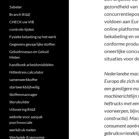
gezondheid van 
5xbeter
concurrentieposi
Branch RI&E
voldoen aan Eur
CHECK uw VIB
online platforme
controle-lijsten
bekabeling en v
Fysieke belasting op het werk
conforme product
Gegevens gevaarlijke stoffen
oneerlijke concu
Geluidniveaus en Geluid
Meten
situaties voor d
handboek arbeidsmiddelen
Hittestress calculator
Nederlandse mach
samenwerkkoffer
Europa die zich n
startwerkblijfveilig
een gunstigere ma
Stoffenmannager
machinerichtlijn 
Storybuilder
heftrucks met een
Uitvoering RI&E
voorwerpen, bijvo
website voor aanpak
constructie). Mac
psychosociale
consument aantre
werkdruk meten
gebruiksvriendelij
Werkplek-Ergonomie