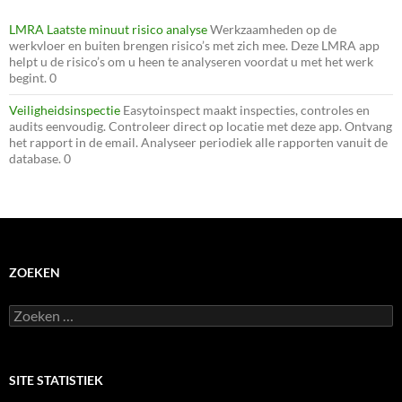
LMRA Laatste minuut risico analyse
Werkzaamheden op de
werkvloer en buiten brengen risico’s met zich mee. Deze LMRA app
helpt u de risico’s om u heen te analyseren voordat u met het werk
begint. 0
Veiligheidsinspectie
Easytoinspect maakt inspecties, controles en
audits eenvoudig. Controleer direct op locatie met deze app. Ontvang
het rapport in de email. Analyseer periodiek alle rapporten vanuit de
database. 0
ZOEKEN
Zoeken
naar:
SITE STATISTIEK