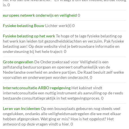
is. 0
europees netwerk onderwijs en veiligheid
0
Fysieke belasting Bouw
Lichter werk(t) 0
Fysieke belasting op het werk
Te hoge of te lage fysieke belasting op
het werk kan leiden tot gezondheidsklachten en verzuim. Pak fysieke
belasting aan! Op deze website vind je betrouwbare informatie en
ondersteuning bij het hele traject: 0
Grote ongevallen
De Onderzoeksraad voor Veiligheid is een
zelfstandig bestuursorgaan en opereert onafhankelijk van de
Nederlandse overheid en andere partijen. De Raad besluit zelf welke
voorvallen en onderwerpen worden onderzocht. 0
Internetconsultatie ARBO regelgeving
Het kabinet vindt
internetconsultatie een nuttig instrument als aanvulling op de reeds
bestaande consultatiepraktijk in het wetgevingsproces. 0
Leren van Incidenten
Op een bouwplaats gebeuren nog steeds veel
ongelukken, ondanks alle veiligheidsmaatregelen die we met elkaar
hebben afgesproken. Wat ging er mis? Hoe is het opgelost? Het
antwoord op deze vragen vindt u hier. 0