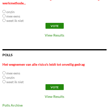
werkmethode...
onzin
mee eens
weet ik niet
View Results
POLLS
Het wegnemen van alle risico's leidt tot onveilig gedrag
mee eens
onzin
weet ik niet
View Results
Polls Archive