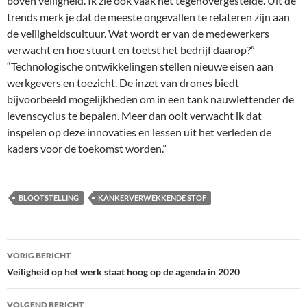
boven veiligheid. Ik zie ook vaak het tegenovergestelde. Uit de
trends merk je dat de meeste ongevallen te relateren zijn aan
de veiligheidscultuur. Wat wordt er van de medewerkers
verwacht en hoe stuurt en toetst het bedrijf daarop?”
“Technologische ontwikkelingen stellen nieuwe eisen aan
werkgevers en toezicht. De inzet van drones biedt
bijvoorbeeld mogelijkheden om in een tank nauwlettender de
levenscyclus te bepalen. Meer dan ooit verwacht ik dat
inspelen op deze innovaties en lessen uit het verleden de
kaders voor de toekomst worden.”
BLOOTSTELLING
KANKERVERWEKKENDE STOF
Bericht
VORIG BERICHT
navigatie
Veiligheid op het werk staat hoog op de agenda in 2020
VOLGEND BERICHT