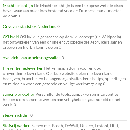
Machinerichtlijn
De Machinerichtlijn is een Europese wet die eisen
bevat waaraan machines bestemd voor de Europese markt moeten
voldoen. 0
Ongevals statistiek Nederland
0
OSHwiki
OSHwiki is gebaseerd op de wiki-concept (zie Wikipedia)
het ontwikkelen van een online encyclopedie die gebruikers samen
creëren en hierbij kennis delen 0
overzicht van arbeidsongevallen
0
Preventiemedewerker
Hét kennisplatform voor en door
preventiemedewerkers. Op deze website delen medewerkers,
bedrijven, branche- en belangenorganisaties kennis, tips, opleidingen
en middelen voor een gezonde en veilige werkomgeving 0
samenwerkkoffer
Verschillende tools, aanpakken en interventies
helpen u om samen te werken aan veiligheid en gezondheid op het
werk. 0
steigerrichtlijn
0
Stofvrij werken
Samen met Bosch, DeWalt, Dustco, Festool, Hilti,