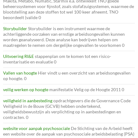
Makita, Metabo, Numatic, Starmix e.a. ontwikkelt TNO goede
beheerssystemen voor fijnstof, zoals stofafzuigsystemen, waarmee de
blootstelling aan deze stoffen tot wel 100 keer afneemt. TNO
beoordeelt (valide 0
Storybuilder
Storybuilder is een instrument waarmee de
achterliggende oorzaken van ernstige arbeidsongevallen kunnen
worden geanalyseerd. Deze analyse kan bedrijven helpen om
maatregelen te nemen om dergelijke ongevallen te voorkomen 0
Uitvoering RI&E
stappenplan om te komen tot een risico-
inventarisatie en evaluatie 0
Vallen van hoogte
Hier vindt u een overzicht van arbeidsongevallen
op hoogte. 0
veilig werken op hoogte
manifestatie Velig op de Hoogte 2011 0
veiligheid in aanbesteding
opdrachtgevers die de Governance Code
Veiligheid in de Bouw (GCVB) hebben ondertekend,
veiligheidsbewustzijn als verplichting op in aanbestedingen en
contracten. 0
website voor aanpak psychosociale
De Stichting van de Arbeid heeft
een website over de aanpak van psychosociale arbeidsbelasting (PSA)