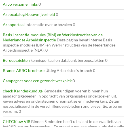
Arbo verzamel links
0
Arbocatalogi-bouwnijverheid
0
Arboportaal
informatie over arbozaken 0
Basis-inspectie-modules (BIM) en Werkinstructies van de
Nederlandse Arbeidsinspectie
Deze pagina bevat interne Basis-
inspectie-modules (BIM) en Werkinstructies van de Nederlandse
Arbeidsinspectie (NLA). 0
Beroepsziekten
kennisportaal en databank beroepsziekten 0
Brance ARBO brochure
Úitleg Arbo risico’s branch 0
Campagnes voor een gezonde werkplek
0
check Kerndeskundige
Kerndeskundigen voeren binnen hun
aandachtsgebieden in opdracht van organisaties onderzoeken uit,
geven advies en ondersteunen organisaties en medewerkers. Ze zijn
gespecialiseerd in de verschillende gebieden rond preventie, arbo en
verzuim. 0
CHECK uw VIB
Binnen 5 minuten heeft u inzicht in de kwaliteit van
het VIB van uw leverancier. En vraagt u om een nieuwe, als dat nodig