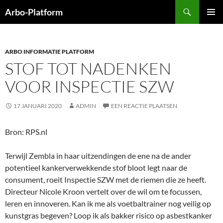
Ga
Zoeken
Arbo-Platform
naar
PRIMAI
de
MENU
inhoud
ARBO INFORMATIE PLATFORM
STOF TOT NADENKEN
VOOR INSPECTIE SZW
17 JANUARI 2020
ADMIN
EEN REACTIE PLAATSEN
Bron: RPS.nl
Terwijl Zembla in haar uitzendingen de ene na de ander
potentieel kankerverwekkende stof bloot legt naar de
consument, roeit Inspectie SZW met de riemen die ze heeft.
Directeur Nicole Kroon vertelt over de wil om te focussen,
leren en innoveren. Kan ik me als voetbaltrainer nog veilig op
kunstgras begeven? Loop ik als bakker risico op asbestkanker