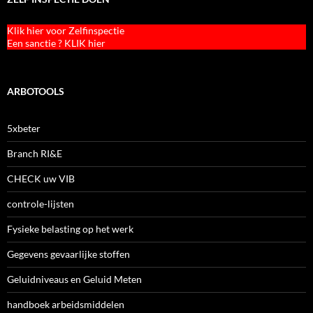
Klik hier voor Zelfinspectie
Een sanctie ? KLIK hier
ARBOTOOLS
5xbeter
Branch RI&E
CHECK uw VIB
controle-lijsten
Fysieke belasting op het werk
Gegevens gevaarlijke stoffen
Geluidniveaus en Geluid Meten
handboek arbeidsmiddelen