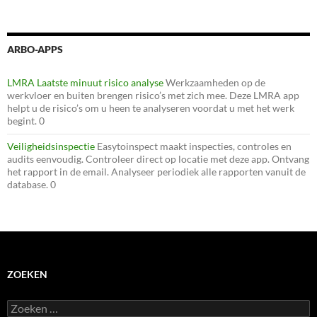
ARBO-APPS
LMRA Laatste minuut risico analyse
Werkzaamheden op de
werkvloer en buiten brengen risico’s met zich mee. Deze LMRA app
helpt u de risico’s om u heen te analyseren voordat u met het werk
begint. 0
Veiligheidsinspectie
Easytoinspect maakt inspecties, controles en
audits eenvoudig. Controleer direct op locatie met deze app. Ontvang
het rapport in de email. Analyseer periodiek alle rapporten vanuit de
database. 0
ZOEKEN
Zoeken