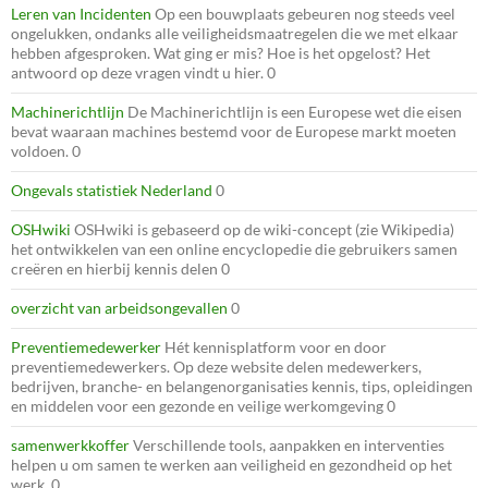
Leren van Incidenten
Op een bouwplaats gebeuren nog steeds veel
ongelukken, ondanks alle veiligheidsmaatregelen die we met elkaar
hebben afgesproken. Wat ging er mis? Hoe is het opgelost? Het
antwoord op deze vragen vindt u hier. 0
Machinerichtlijn
De Machinerichtlijn is een Europese wet die eisen
bevat waaraan machines bestemd voor de Europese markt moeten
voldoen. 0
Ongevals statistiek Nederland
0
OSHwiki
OSHwiki is gebaseerd op de wiki-concept (zie Wikipedia)
het ontwikkelen van een online encyclopedie die gebruikers samen
creëren en hierbij kennis delen 0
overzicht van arbeidsongevallen
0
Preventiemedewerker
Hét kennisplatform voor en door
preventiemedewerkers. Op deze website delen medewerkers,
bedrijven, branche- en belangenorganisaties kennis, tips, opleidingen
en middelen voor een gezonde en veilige werkomgeving 0
samenwerkkoffer
Verschillende tools, aanpakken en interventies
helpen u om samen te werken aan veiligheid en gezondheid op het
werk. 0