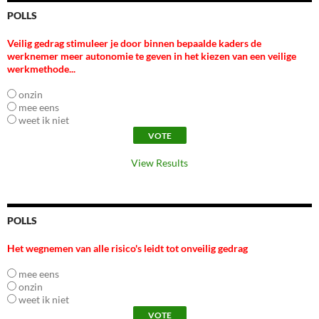
POLLS
Veilig gedrag stimuleer je door binnen bepaalde kaders de
werknemer meer autonomie te geven in het kiezen van een veilige
werkmethode...
onzin
mee eens
weet ik niet
View Results
POLLS
Het wegnemen van alle risico's leidt tot onveilig gedrag
mee eens
onzin
weet ik niet