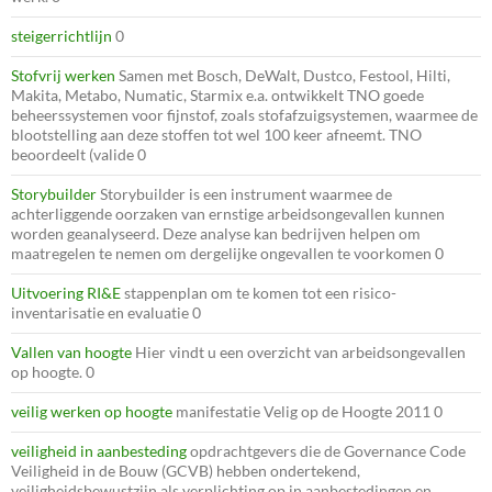
steigerrichtlijn
0
Stofvrij werken
Samen met Bosch, DeWalt, Dustco, Festool, Hilti,
Makita, Metabo, Numatic, Starmix e.a. ontwikkelt TNO goede
beheerssystemen voor fijnstof, zoals stofafzuigsystemen, waarmee de
blootstelling aan deze stoffen tot wel 100 keer afneemt. TNO
beoordeelt (valide 0
Storybuilder
Storybuilder is een instrument waarmee de
achterliggende oorzaken van ernstige arbeidsongevallen kunnen
worden geanalyseerd. Deze analyse kan bedrijven helpen om
maatregelen te nemen om dergelijke ongevallen te voorkomen 0
Uitvoering RI&E
stappenplan om te komen tot een risico-
inventarisatie en evaluatie 0
Vallen van hoogte
Hier vindt u een overzicht van arbeidsongevallen
op hoogte. 0
veilig werken op hoogte
manifestatie Velig op de Hoogte 2011 0
veiligheid in aanbesteding
opdrachtgevers die de Governance Code
Veiligheid in de Bouw (GCVB) hebben ondertekend,
veiligheidsbewustzijn als verplichting op in aanbestedingen en