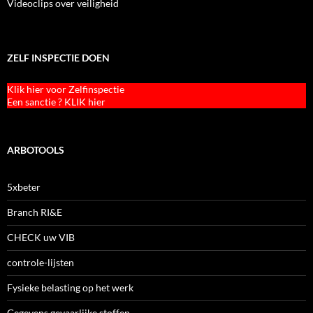
Videoclips over veiligheid
ZELF INSPECTIE DOEN
Klik hier voor Zelfinspectie
Een sanctie ? KLIK hier
ARBOTOOLS
5xbeter
Branch RI&E
CHECK uw VIB
controle-lijsten
Fysieke belasting op het werk
Gegevens gevaarlijke stoffen