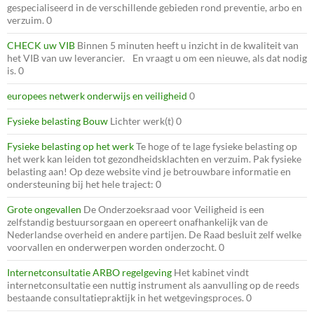
gespecialiseerd in de verschillende gebieden rond preventie, arbo en
verzuim. 0
CHECK uw VIB
Binnen 5 minuten heeft u inzicht in de kwaliteit van
het VIB van uw leverancier. En vraagt u om een nieuwe, als dat nodig
is. 0
europees netwerk onderwijs en veiligheid
0
Fysieke belasting Bouw
Lichter werk(t) 0
Fysieke belasting op het werk
Te hoge of te lage fysieke belasting op
het werk kan leiden tot gezondheidsklachten en verzuim. Pak fysieke
belasting aan! Op deze website vind je betrouwbare informatie en
ondersteuning bij het hele traject: 0
Grote ongevallen
De Onderzoeksraad voor Veiligheid is een
zelfstandig bestuursorgaan en opereert onafhankelijk van de
Nederlandse overheid en andere partijen. De Raad besluit zelf welke
voorvallen en onderwerpen worden onderzocht. 0
Internetconsultatie ARBO regelgeving
Het kabinet vindt
internetconsultatie een nuttig instrument als aanvulling op de reeds
bestaande consultatiepraktijk in het wetgevingsproces. 0