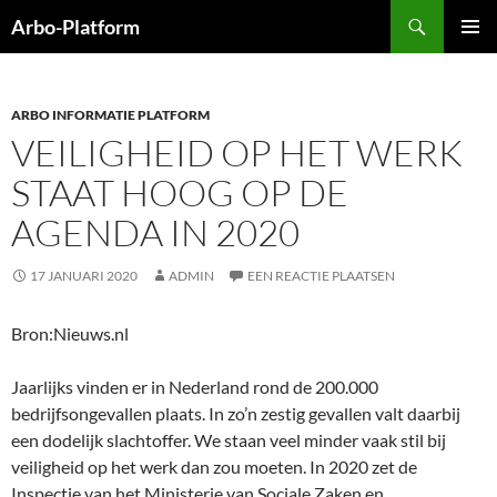
Ga
Zoeken
Arbo-Platform
naar
PRIMAI
de
MENU
inhoud
ARBO INFORMATIE PLATFORM
VEILIGHEID OP HET WERK
STAAT HOOG OP DE
AGENDA IN 2020
17 JANUARI 2020
ADMIN
EEN REACTIE PLAATSEN
Bron:Nieuws.nl
Jaarlijks vinden er in Nederland rond de 200.000
bedrijfsongevallen plaats. In zo’n zestig gevallen valt daarbij
een dodelijk slachtoffer. We staan veel minder vaak stil bij
veiligheid op het werk dan zou moeten. In 2020 zet de
Inspectie van het Ministerie van Sociale Zaken en