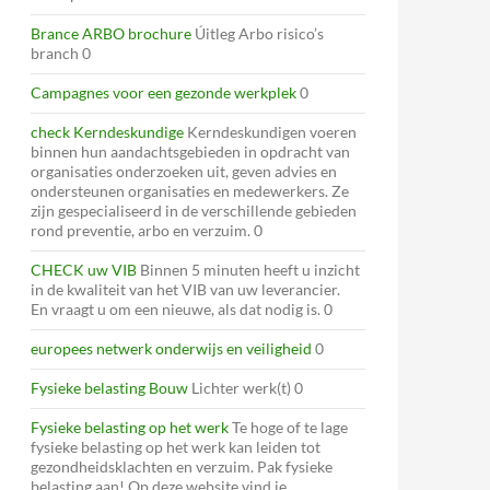
Brance ARBO brochure
Úitleg Arbo risico’s
branch 0
Campagnes voor een gezonde werkplek
0
check Kerndeskundige
Kerndeskundigen voeren
binnen hun aandachtsgebieden in opdracht van
organisaties onderzoeken uit, geven advies en
ondersteunen organisaties en medewerkers. Ze
zijn gespecialiseerd in de verschillende gebieden
rond preventie, arbo en verzuim. 0
CHECK uw VIB
Binnen 5 minuten heeft u inzicht
in de kwaliteit van het VIB van uw leverancier.
En vraagt u om een nieuwe, als dat nodig is. 0
europees netwerk onderwijs en veiligheid
0
Fysieke belasting Bouw
Lichter werk(t) 0
Fysieke belasting op het werk
Te hoge of te lage
fysieke belasting op het werk kan leiden tot
gezondheidsklachten en verzuim. Pak fysieke
belasting aan! Op deze website vind je