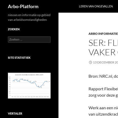
Zoeken
Arbo-Platform
LEREN VAN ONGEVALLEN
Ga
nieuws en informatie op gebied
van arbeidsomstandigheden
naar
de
ZOEKEN
ARBO INFORMATIE
inhoud
Zoeken
SER: F
naar:
VAKER
SITE STATISTIEK
13 DECEMBER 2
Bron: NRC.nl, d
Rapport Flexibel 
zorg voor deze gr
Werk aan een n
van uitzendkrach
VERTALER