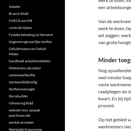
werk te doen, va
5xbeter
een arbeidsonge
Branch RI&E
CHECK uw VIB
Van de werkneme
controle-lijsten
werk te doen, t
Fysieke belasting op het werk
wil zeggen: werk
Gegevens gevaarlijke stoffen
van grote hoogte
Geluidniveaus en Geluid
Meten
Minder toega
handboek arbeidsmiddelen
Hittestress calculator
Nog opvallender 
samenwerkkoffer
veel minder toe
startwerkblijfveilig
vaste werknemer
Stoffenmannager
raadplegen als d
Storybuilder
kwart. En bij ti
Uitvoering RI&E
procent.
website voor aanpak
psychosociale
Op het gebied va
werkdruk meten
werknemers slech
Werkplek-Ergonomie