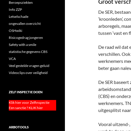
Groot verschi
Beroepsziekten
Info ZZP
De SER, bestaan
Letselschade
‘kroonleden’, co
ongevallen overzicht
arboregels, maar 
OSHwiki
tussen ‘vast en fl
Risicogedrag jongeren
Safety with a smile
De raad wil dat
statistische gegevens CBS
verschillen. Ook
VCA
werknemers meer
Veel gestelde vragen geluid
beter gaan nalev
Videoclips over veiligheid
De SER baseert 
arbeidsomstandi
ZELF INSPECTIE DOEN
(CBS) en onderz
Klik hier voor Zelfinspectie
werknemers. TNO 
Een sanctie ? KLIK hier
uitgesplitst naa
Vooral uitzend-,
ARBOTOOLS