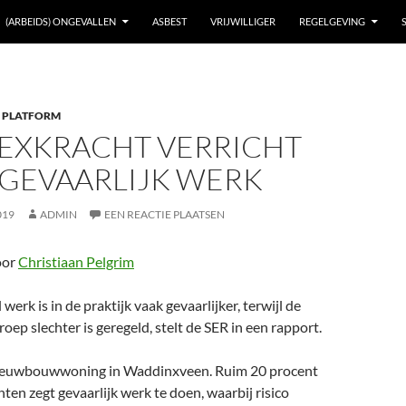
(ARBEIDS) ONGEVALLEN
ASBEST
VRIJWILLIGER
REGELGEVING
 PLATFORM
LEXKRACHT VERRICHT
 GEVAARLIJK WERK
019
ADMIN
EEN REACTIE PLAATSEN
oor
Christiaan Pelgrim
werk is in de praktijk vaak gevaarlijker, terwijl de
oep slechter is geregeld, stelt de SER in een rapport.
ieuwbouwwoning in Waddinxveen. Ruim 20 procent
ten zegt gevaarlijk werk te doen, waarbij risico