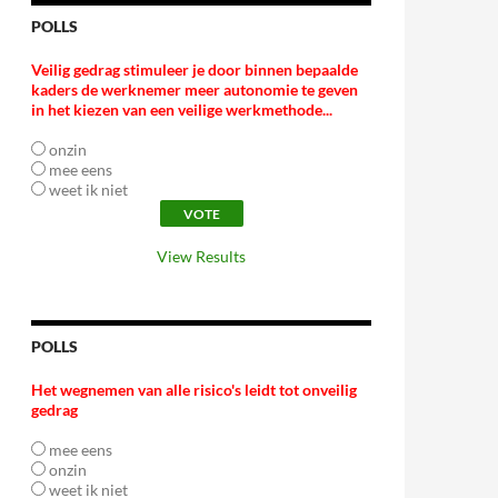
POLLS
Veilig gedrag stimuleer je door binnen bepaalde
kaders de werknemer meer autonomie te geven
in het kiezen van een veilige werkmethode...
onzin
mee eens
weet ik niet
View Results
POLLS
Het wegnemen van alle risico's leidt tot onveilig
gedrag
mee eens
onzin
weet ik niet