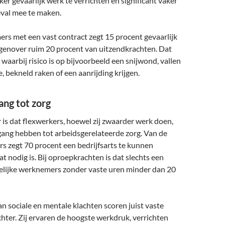
ker gevaarlijk werk te verrichten en significant vaker
val mee te maken.
rs met een vast contract zegt 15 procent gevaarlijk
egenover ruim 20 procent van uitzendkrachten. Dat
 waarbij risico is op bijvoorbeeld een snijwond, vallen
, bekneld raken of een aanrijding krijgen.
ng tot zorg
is dat flexwerkers, hoewel zij zwaarder werk doen,
gang hebben tot arbeidsgerelateerde zorg. Van de
s zegt 70 procent een bedrijfsarts te kunnen
at nodig is. Bij oproepkrachten is dat slechts een
jdelijke werknemers zonder vaste uren minder dan 20
n sociale en mentale klachten scoren juist vaste
ter. Zij ervaren de hoogste werkdruk, verrichten