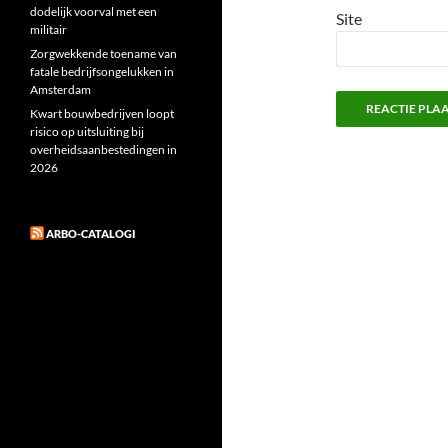
dodelijk voorval met een
Site
militair
Zorgwekkende toename van
fatale bedrijfsongelukken in
Amsterdam
Kwart bouwbedrijven loopt
risico op uitsluiting bij
overheidsaanbestedingen in
2026
ARBO-CATALOGI