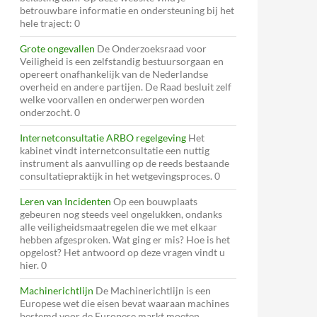
betrouwbare informatie en ondersteuning bij het
hele traject: 0
Grote ongevallen
De Onderzoeksraad voor
Veiligheid is een zelfstandig bestuursorgaan en
opereert onafhankelijk van de Nederlandse
overheid en andere partijen. De Raad besluit zelf
welke voorvallen en onderwerpen worden
onderzocht. 0
Internetconsultatie ARBO regelgeving
Het
kabinet vindt internetconsultatie een nuttig
instrument als aanvulling op de reeds bestaande
consultatiepraktijk in het wetgevingsproces. 0
Leren van Incidenten
Op een bouwplaats
gebeuren nog steeds veel ongelukken, ondanks
alle veiligheidsmaatregelen die we met elkaar
hebben afgesproken. Wat ging er mis? Hoe is het
opgelost? Het antwoord op deze vragen vindt u
hier. 0
Machinerichtlijn
De Machinerichtlijn is een
Europese wet die eisen bevat waaraan machines
bestemd voor de Europese markt moeten