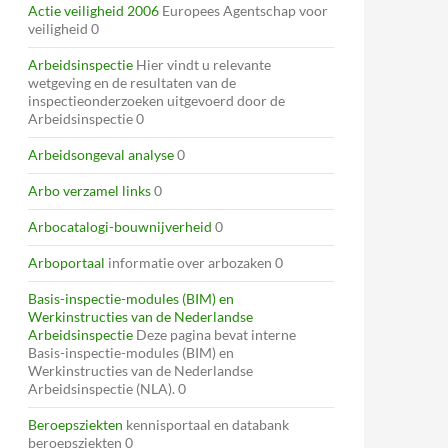
Actie veiligheid 2006
Europees Agentschap voor
veiligheid 0
Arbeidsinspectie
Hier vindt u relevante
wetgeving en de resultaten van de
inspectieonderzoeken uitgevoerd door de
Arbeidsinspectie 0
Arbeidsongeval analyse
0
Arbo verzamel links
0
Arbocatalogi-bouwnijverheid
0
Arboportaal
informatie over arbozaken 0
Basis-inspectie-modules (BIM) en
Werkinstructies van de Nederlandse
Arbeidsinspectie
Deze pagina bevat interne
Basis-inspectie-modules (BIM) en
Werkinstructies van de Nederlandse
Arbeidsinspectie (NLA). 0
Beroepsziekten
kennisportaal en databank
beroepsziekten 0