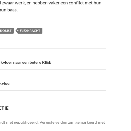
 zwaar werk, en hebben vaker een conflict met hun
 hun baas.
NKOMST
FLEXKRACHT
kvloer naar een betere RI&E
rkvloer
CTIE
rdt niet gepubliceerd.
Vereiste velden zijn gemarkeerd met