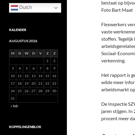
bestaat op bijvo
Dutch
Foto Bart Maat
Flexwerkers verr
KALENDER
vaste werknemer
stoffen. Tegelij
AUGUSTUS 2026
arbeidsgerelatee
Sociaal-Economi
M
D
W
D
V
Z
Z
verkenning.
1
2
3
4
5
6
7
8
9
Het rapport is g
10
11
12
13
14
15
16
wilde meer infor
17
18
19
20
21
22
23
arbeidsmarkt op 
24
25
26
27
28
29
30
31
De Inspectie SZ
« feb
jaren stijgen. I
procent meer da
KOPPELINGENBLOK