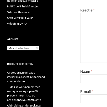
dodelijk ongeval mestsilo
NAPO veiligheidsfilmpjes
Reactie
*
Safety with a smile
Start Werk Blijf Veilig
videofilm LMRA
ARCHIEF
Archief
RECENTE BERICHTEN
Naam
*
Grote zorgen om extra
gevaarlijke asbest in speelzand
voor kinderen
Tijdelijke werknemers met
E-mail
*
weinig ervaring lopen 80
procent meer risico op
arbeidsongeval, zegt Liantis
Uitbreiding onderzoek naar