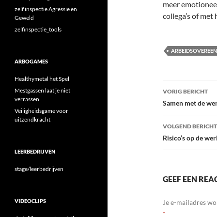
meer emotioneel
zelf inspectie Agressie en
collega’s of met
Geweld
zelfinspectie_tools
ARBEIDSOVEREE
ARBOGAMES
Healthymetal het Spel
Bericht
Mestgassen laat je niet
VORIG BERICHT
verrassen
navigatie
Samen met de wer
Veiligheidsgame voor
uitzendkracht
VOLGEND BERICHT
Risico’s op de we
LEERBEDRIJVEN
stage/leerbedrijven
GEEF EEN REA
VIDEOCLIPS
Je e-mailadres wo
*