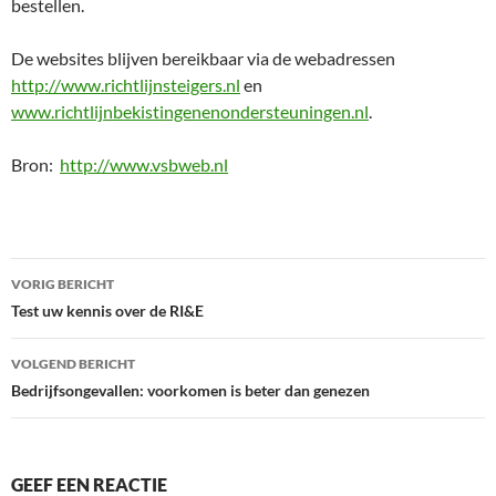
bestellen.
De websites blijven bereikbaar via de webadressen
http://www.richtlijnsteigers.nl
en
www.richtlijnbekistingenenondersteuningen.nl
.
Bron:
http://www.vsbweb.nl
Bericht
VORIG BERICHT
navigatie
Test uw kennis over de RI&E
VOLGEND BERICHT
Bedrijfsongevallen: voorkomen is beter dan genezen
GEEF EEN REACTIE