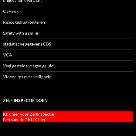
ongevallen overzicht
OSHwiki
Risicogedrag jongeren
Safety with a smile
statistische gegevens CBS
VCA
Veel gestelde vragen geluid
Videoclips over veiligheid
ZELF INSPECTIE DOEN
Klik hier voor Zelfinspectie
Een sanctie ? KLIK hier