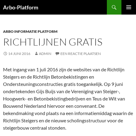
Ga
Zoeken
Arbo-Platform
naar
PRIMAI
de
MENU
inhoud
ARBO INFORMATIE PLATFORM
RICHTLIJNEN GRATIS
14 JUNI 2016
ADMIN
EEN REACTIE PLAATSEN
Met ingang van 1 juli 2016 zijn de websites van de Richtlijn
Steigers en de Richtlijn Betonbekistingen en
Ondersteuningsconstructies gratis toegankelijk. Op 9 juni
ondertekenden Gijs Buijs van de Vereniging van Steiger-,
Hoogwerk- en Betonbekistingbedrijven en Teus de Wit van
Bouwend Nederland hiervoor een convenant. De
bekendmaking vond plaats na een informatiemiddag waarin de
Richtlijn Steigers en de nieuwe scholingsstructuur voor de
steigerbouw centraal stonden.