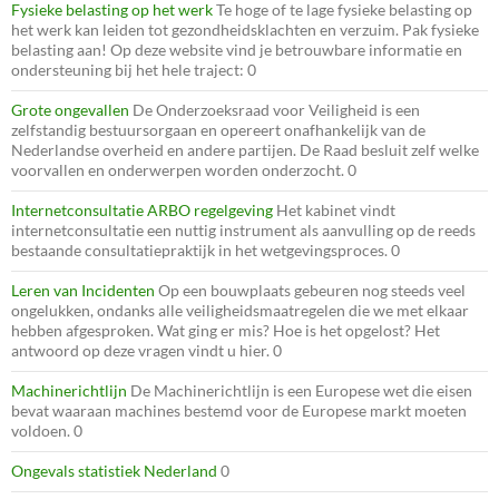
Fysieke belasting op het werk
Te hoge of te lage fysieke belasting op
het werk kan leiden tot gezondheidsklachten en verzuim. Pak fysieke
belasting aan! Op deze website vind je betrouwbare informatie en
ondersteuning bij het hele traject: 0
Grote ongevallen
De Onderzoeksraad voor Veiligheid is een
zelfstandig bestuursorgaan en opereert onafhankelijk van de
Nederlandse overheid en andere partijen. De Raad besluit zelf welke
voorvallen en onderwerpen worden onderzocht. 0
Internetconsultatie ARBO regelgeving
Het kabinet vindt
internetconsultatie een nuttig instrument als aanvulling op de reeds
bestaande consultatiepraktijk in het wetgevingsproces. 0
Leren van Incidenten
Op een bouwplaats gebeuren nog steeds veel
ongelukken, ondanks alle veiligheidsmaatregelen die we met elkaar
hebben afgesproken. Wat ging er mis? Hoe is het opgelost? Het
antwoord op deze vragen vindt u hier. 0
Machinerichtlijn
De Machinerichtlijn is een Europese wet die eisen
bevat waaraan machines bestemd voor de Europese markt moeten
voldoen. 0
Ongevals statistiek Nederland
0