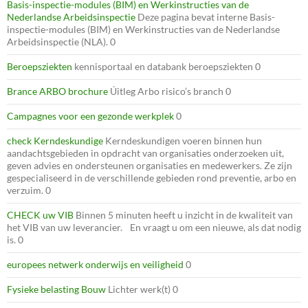
Basis-inspectie-modules (BIM) en Werkinstructies van de
Nederlandse Arbeidsinspectie
Deze pagina bevat interne Basis-
inspectie-modules (BIM) en Werkinstructies van de Nederlandse
Arbeidsinspectie (NLA). 0
Beroepsziekten
kennisportaal en databank beroepsziekten 0
Brance ARBO brochure
Úitleg Arbo risico’s branch 0
Campagnes voor een gezonde werkplek
0
check Kerndeskundige
Kerndeskundigen voeren binnen hun
aandachtsgebieden in opdracht van organisaties onderzoeken uit,
geven advies en ondersteunen organisaties en medewerkers. Ze zijn
gespecialiseerd in de verschillende gebieden rond preventie, arbo en
verzuim. 0
CHECK uw VIB
Binnen 5 minuten heeft u inzicht in de kwaliteit van
het VIB van uw leverancier. En vraagt u om een nieuwe, als dat nodig
is. 0
europees netwerk onderwijs en veiligheid
0
Fysieke belasting Bouw
Lichter werk(t) 0