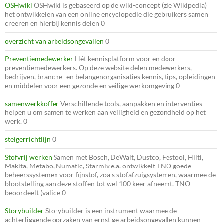
OSHwiki
OSHwiki is gebaseerd op de wiki-concept (zie Wikipedia)
het ontwikkelen van een online encyclopedie die gebruikers samen
creëren en hierbij kennis delen 0
overzicht van arbeidsongevallen
0
Preventiemedewerker
Hét kennisplatform voor en door
preventiemedewerkers. Op deze website delen medewerkers,
bedrijven, branche- en belangenorganisaties kennis, tips, opleidingen
en middelen voor een gezonde en veilige werkomgeving 0
samenwerkkoffer
Verschillende tools, aanpakken en interventies
helpen u om samen te werken aan veiligheid en gezondheid op het
werk. 0
steigerrichtlijn
0
Stofvrij werken
Samen met Bosch, DeWalt, Dustco, Festool, Hilti,
Makita, Metabo, Numatic, Starmix e.a. ontwikkelt TNO goede
beheerssystemen voor fijnstof, zoals stofafzuigsystemen, waarmee de
blootstelling aan deze stoffen tot wel 100 keer afneemt. TNO
beoordeelt (valide 0
Storybuilder
Storybuilder is een instrument waarmee de
achterliggende oorzaken van ernstige arbeidsongevallen kunnen