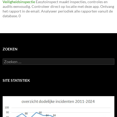
Veiligheidsinspectie
Easytoinspect maakt inspecties, controles en
audits eenvoudig. Controleer direct op locatie met deze app. Ontvang
het rapport in de email. Analyseer periodiek alle rapporten vanuit de
database. 0
ZOEKEN
Zoeken
naar:
SITE STATISTIEK