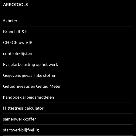
ARBOTOOLS
5xbeter
Branch RI&E
CHECK uw VIB
controle-lijsten
Fysieke belasting op het werk
Gegevens gevaarlijke stoffen
Geluidniveaus en Geluid Meten
handboek arbeidsmiddelen
Hittestress calculator
samenwerkkoffer
startwerkblijfveilig