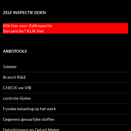
ZELF INSPECTIE DOEN
Klik hier voor Zelfinspectie
Een sanctie ? KLIK hier
ARBOTOOLS
5xbeter
Branch RI&E
CHECK uw VIB
controle-lijsten
Fysieke belasting op het werk
Gegevens gevaarlijke stoffen
Geluidniveaus en Geluid Meten