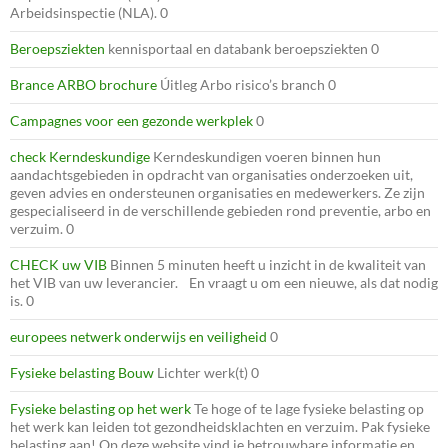
Arbeidsinspectie (NLA). 0
Beroepsziekten
kennisportaal en databank beroepsziekten 0
Brance ARBO brochure
Úitleg Arbo risico’s branch 0
Campagnes voor een gezonde werkplek
0
check Kerndeskundige
Kerndeskundigen voeren binnen hun
aandachtsgebieden in opdracht van organisaties onderzoeken uit,
geven advies en ondersteunen organisaties en medewerkers. Ze zijn
gespecialiseerd in de verschillende gebieden rond preventie, arbo en
verzuim. 0
CHECK uw VIB
Binnen 5 minuten heeft u inzicht in de kwaliteit van
het VIB van uw leverancier. En vraagt u om een nieuwe, als dat nodig
is. 0
europees netwerk onderwijs en veiligheid
0
Fysieke belasting Bouw
Lichter werk(t) 0
Fysieke belasting op het werk
Te hoge of te lage fysieke belasting op
het werk kan leiden tot gezondheidsklachten en verzuim. Pak fysieke
belasting aan! Op deze website vind je betrouwbare informatie en