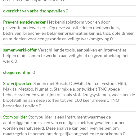
overzicht van arbeidsongevallen
0
Preventiemedewerker
Hét kennisplatform voor en door
preventiemedewerkers. Op deze website delen medewerkers,
bedrijven, branche- en belangenorganisaties kennis, tips, opleidingen
en middelen voor een gezonde en veilige werkomgeving 0
samenwerkkoffer
Verschillende tools, aanpakken en interventies
helpen u om samen te werken aan veiligheid en gezondheid op het
werk. 0
steigerrichtlijn
0
Stofvrij werken
Samen met Bosch, DeWalt, Dustco, Festool, Hilti,
Makita, Metabo, Numatic, Starmix e.a. ontwikkelt TNO goede
beheerssystemen voor fijnstof, zoals stofafzuigsystemen, waarmee de
blootstelling aan deze stoffen tot wel 100 keer afneemt. TNO
beoordeelt (valide 0
Storybuilder
Storybuilder is een instrument waarmee de
achterliggende oorzaken van ernstige arbeidsongevallen kunnen
worden geanalyseerd. Deze analyse kan bedrijven helpen om
maatregelen te nemen om dergelijke ongevallen te voorkomen 0