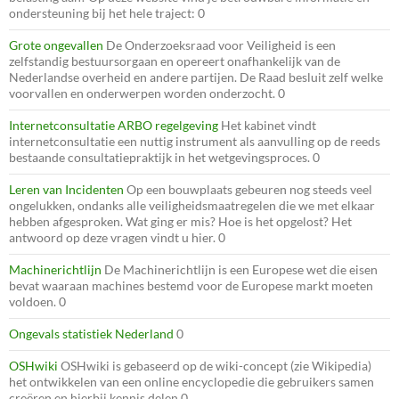
ondersteuning bij het hele traject: 0
Grote ongevallen
De Onderzoeksraad voor Veiligheid is een
zelfstandig bestuursorgaan en opereert onafhankelijk van de
Nederlandse overheid en andere partijen. De Raad besluit zelf welke
voorvallen en onderwerpen worden onderzocht. 0
Internetconsultatie ARBO regelgeving
Het kabinet vindt
internetconsultatie een nuttig instrument als aanvulling op de reeds
bestaande consultatiepraktijk in het wetgevingsproces. 0
Leren van Incidenten
Op een bouwplaats gebeuren nog steeds veel
ongelukken, ondanks alle veiligheidsmaatregelen die we met elkaar
hebben afgesproken. Wat ging er mis? Hoe is het opgelost? Het
antwoord op deze vragen vindt u hier. 0
Machinerichtlijn
De Machinerichtlijn is een Europese wet die eisen
bevat waaraan machines bestemd voor de Europese markt moeten
voldoen. 0
Ongevals statistiek Nederland
0
OSHwiki
OSHwiki is gebaseerd op de wiki-concept (zie Wikipedia)
het ontwikkelen van een online encyclopedie die gebruikers samen
creëren en hierbij kennis delen 0