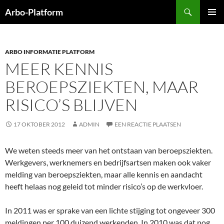
Ga
Zoeken
Arbo-Platform
naar
PRIMAI
de
MENU
inhoud
ARBO INFORMATIE PLATFORM
MEER KENNIS
BEROEPSZIEKTEN, MAAR
RISICO’S BLIJVEN
17 OKTOBER 2012
ADMIN
EEN REACTIE PLAATSEN
We weten steeds meer van het ontstaan van beroepsziekten.
Werkgevers, werknemers en bedrijfsartsen maken ook vaker
melding van beroepsziekten, maar alle kennis en aandacht
heeft helaas nog geleid tot minder risico’s op de werkvloer.
In 2011 was er sprake van een lichte stijging tot ongeveer 300
meldingen per 100 duizend werkenden. In 2010 was dat nog