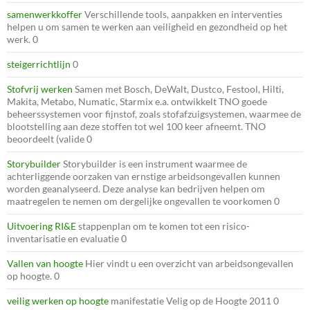
samenwerkkoffer
Verschillende tools, aanpakken en interventies
helpen u om samen te werken aan veiligheid en gezondheid op het
werk. 0
steigerrichtlijn
0
Stofvrij werken
Samen met Bosch, DeWalt, Dustco, Festool, Hilti,
Makita, Metabo, Numatic, Starmix e.a. ontwikkelt TNO goede
beheerssystemen voor fijnstof, zoals stofafzuigsystemen, waarmee de
blootstelling aan deze stoffen tot wel 100 keer afneemt. TNO
beoordeelt (valide 0
Storybuilder
Storybuilder is een instrument waarmee de
achterliggende oorzaken van ernstige arbeidsongevallen kunnen
worden geanalyseerd. Deze analyse kan bedrijven helpen om
maatregelen te nemen om dergelijke ongevallen te voorkomen 0
Uitvoering RI&E
stappenplan om te komen tot een risico-
inventarisatie en evaluatie 0
Vallen van hoogte
Hier vindt u een overzicht van arbeidsongevallen
op hoogte. 0
veilig werken op hoogte
manifestatie Velig op de Hoogte 2011 0