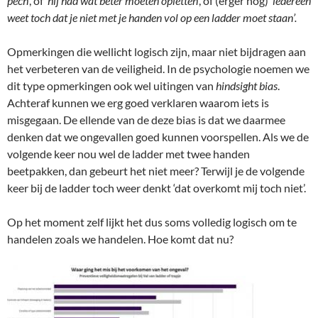
pech
’, of ‘
hij had wat beter moeten opletten
’, of (erger nog) ‘
iedereen
weet toch dat je niet met je handen vol op een ladder moet staan’.
Opmerkingen die wellicht logisch zijn, maar niet bijdragen aan
het verbeteren van de veiligheid. In de psychologie noemen we
dit type opmerkingen ook wel uitingen van
hindsight bias
.
Achteraf kunnen we erg goed verklaren waarom iets is
misgegaan. De ellende van de deze bias is dat we daarmee
denken dat we ongevallen goed kunnen voorspellen. Als we de
volgende keer nou wel de ladder met twee handen
beetpakken, dan gebeurt het niet meer? Terwijl je de volgende
keer bij de ladder toch weer denkt ‘dat overkomt mij toch niet’.
Op het moment zelf lijkt het dus soms volledig logisch om te
handelen zoals we handelen. Hoe komt dat nu?