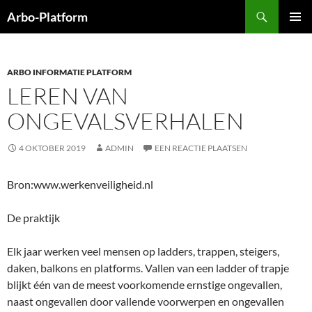
Ga
Zoeken
Arbo-Platform
naar
PRIMAI
de
MENU
inhoud
ARBO INFORMATIE PLATFORM
LEREN VAN
ONGEVALSVERHALEN
4 OKTOBER 2019
ADMIN
EEN REACTIE PLAATSEN
Bron:www.werkenveiligheid.nl
De praktijk
Elk jaar werken veel mensen op ladders, trappen, steigers,
daken, balkons en platforms. Vallen van een ladder of trapje
blijkt één van de meest voorkomende ernstige ongevallen,
naast ongevallen door vallende voorwerpen en ongevallen