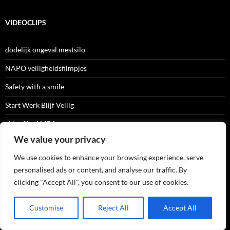
VIDEOCLIPS
dodelijk ongeval mestsilo
NAPO veiligheidsfilmpjes
Safety with a smile
Start Werk Blijf Veilig
videofilm LMRA
We value your privacy
We use cookies to enhance your browsing experience, serve
ARCHIEF
personalised ads or content, and analyse our traffic. By
clicking "Accept All", you consent to our use of cookies.
Archief
Customise
Reject All
Accept All
RECENTE BERICHTEN