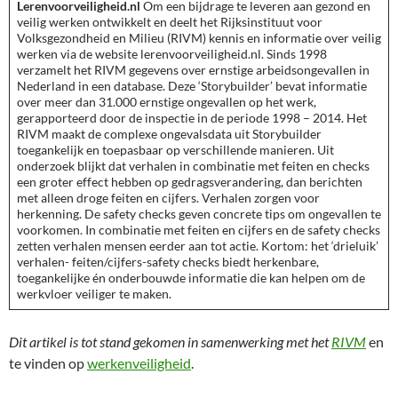
Lerenvoorveiligheid.nl
Om een bijdrage te leveren aan gezond en
veilig werken ontwikkelt en deelt het Rijksinstituut voor
Volksgezondheid en Milieu (RIVM) kennis en informatie over veilig
werken via de website lerenvoorveiligheid.nl. Sinds 1998
verzamelt het RIVM gegevens over ernstige arbeidsongevallen in
Nederland in een database. Deze ‘Storybuilder’ bevat informatie
over meer dan 31.000 ernstige ongevallen op het werk,
gerapporteerd door de inspectie in de periode 1998 – 2014. Het
RIVM maakt de complexe ongevalsdata uit Storybuilder
toegankelijk en toepasbaar op verschillende manieren. Uit
onderzoek blijkt dat verhalen in combinatie met feiten en checks
een groter effect hebben op gedragsverandering, dan berichten
met alleen droge feiten en cijfers. Verhalen zorgen voor
herkenning. De safety checks geven concrete tips om ongevallen te
voorkomen. In combinatie met feiten en cijfers en de safety checks
zetten verhalen mensen eerder aan tot actie. Kortom: het ‘drieluik’
verhalen- feiten/cijfers-safety checks biedt herkenbare,
toegankelijke én onderbouwde informatie die kan helpen om de
werkvloer veiliger te maken.
Dit artikel is tot stand gekomen in samenwerking met het
RIVM
en
te vinden op
werkenveiligheid
.