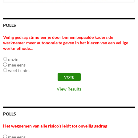
POLLS
Veilig gedrag stimuleer je door binnen bepaalde kaders de
werknemer meer autonomie te geven in het kiezen van een veilige
werkmethode...
onzin
mee eens
weet ik niet
View Results
POLLS
Het wegnemen van alle risico's leidt tot onveilig gedrag
mee eens