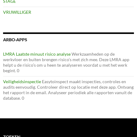
STAGE
VRIJWILLIGER
ARBO-APPS
LMRA Laatste minuut risico analyse
Werkzaamheden op de
werkvloer en buiten brengen risico’s met zich mee. Deze LMRA app
helpt u de risico’s om u heen te analyseren voordat u met het werk
begint. 0
Veiligheidsinspectie
Easytoinspect maakt inspecties, controles en
audits eenvoudig. Controleer direct op locatie met deze app. Ontvang
het rapport in de email. Analyseer periodiek alle rapporten vanuit de
database. 0
ZOEKEN