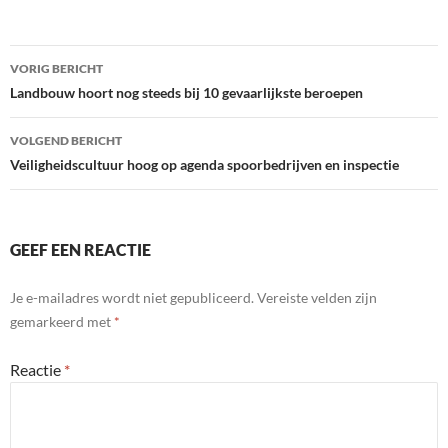
Bericht
VORIG BERICHT
navigatie
Landbouw hoort nog steeds bij 10 gevaarlijkste beroepen
VOLGEND BERICHT
Veiligheidscultuur hoog op agenda spoorbedrijven en inspectie
GEEF EEN REACTIE
Je e-mailadres wordt niet gepubliceerd.
Vereiste velden zijn
gemarkeerd met
*
Reactie
*