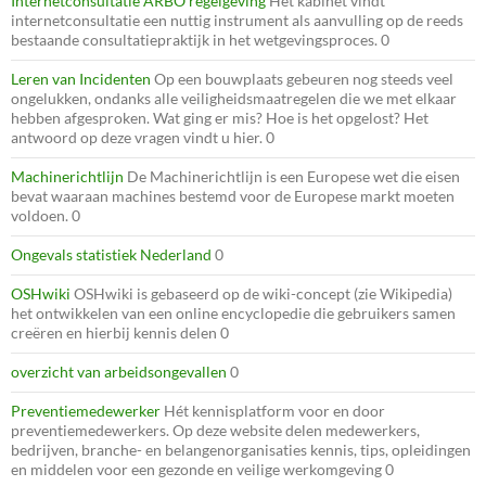
Internetconsultatie ARBO regelgeving
Het kabinet vindt
internetconsultatie een nuttig instrument als aanvulling op de reeds
bestaande consultatiepraktijk in het wetgevingsproces. 0
Leren van Incidenten
Op een bouwplaats gebeuren nog steeds veel
ongelukken, ondanks alle veiligheidsmaatregelen die we met elkaar
hebben afgesproken. Wat ging er mis? Hoe is het opgelost? Het
antwoord op deze vragen vindt u hier. 0
Machinerichtlijn
De Machinerichtlijn is een Europese wet die eisen
bevat waaraan machines bestemd voor de Europese markt moeten
voldoen. 0
Ongevals statistiek Nederland
0
OSHwiki
OSHwiki is gebaseerd op de wiki-concept (zie Wikipedia)
het ontwikkelen van een online encyclopedie die gebruikers samen
creëren en hierbij kennis delen 0
overzicht van arbeidsongevallen
0
Preventiemedewerker
Hét kennisplatform voor en door
preventiemedewerkers. Op deze website delen medewerkers,
bedrijven, branche- en belangenorganisaties kennis, tips, opleidingen
en middelen voor een gezonde en veilige werkomgeving 0