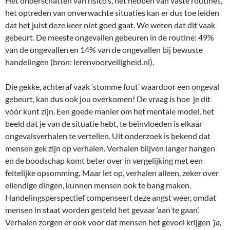
Het onderschatten van risico’s, het hebben van vaste routines,
het optreden van onverwachte situaties kan er dus toe leiden
dat het juist deze keer niet goed gaat. We weten dat dit vaak
gebeurt. De meeste ongevallen gebeuren in de routine: 49%
van de ongevallen en 14% van de ongevallen bij bewuste
handelingen (bron: lerenvoorveiligheid.nl).
Die gekke, achteraf vaak ‘stomme fout’ waardoor een ongeval
gebeurt, kan dus ook jou overkomen! De vraag is hoe je dit
vóór kunt zijn. Een goede manier om het mentale model, het
beeld dat je van de situatie hebt, te beïnvloeden is elkaar
ongevalsverhalen te vertellen. Uit onderzoek is bekend dat
mensen gek zijn op verhalen. Verhalen blijven langer hangen
en de boodschap komt beter over in vergelijking met een
feitelijke opsomming
.
Maar let op, verhalen alleen, zeker over
ellendige dingen, kunnen mensen ook te bang maken.
Handelingsperspectief compenseert deze angst weer, omdat
mensen in staat worden gesteld het gevaar ‘aan te gaan’.
Verhalen zorgen er ook voor dat mensen het gevoel krijgen
‘ja,