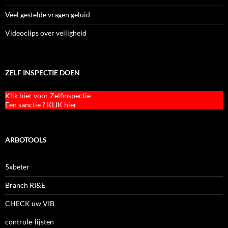
Veel gestelde vragen geluid
Videoclips over veiligheid
ZELF INSPECTIE DOEN
Klik hier voor Zelfinspectie
Een sanctie ? KLIK hier
ARBOTOOLS
5xbeter
Branch RI&E
CHECK uw VIB
controle-lijsten