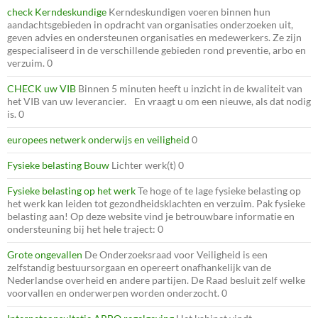
check Kerndeskundige
Kerndeskundigen voeren binnen hun
aandachtsgebieden in opdracht van organisaties onderzoeken uit,
geven advies en ondersteunen organisaties en medewerkers. Ze zijn
gespecialiseerd in de verschillende gebieden rond preventie, arbo en
verzuim. 0
CHECK uw VIB
Binnen 5 minuten heeft u inzicht in de kwaliteit van
het VIB van uw leverancier. En vraagt u om een nieuwe, als dat nodig
is. 0
europees netwerk onderwijs en veiligheid
0
Fysieke belasting Bouw
Lichter werk(t) 0
Fysieke belasting op het werk
Te hoge of te lage fysieke belasting op
het werk kan leiden tot gezondheidsklachten en verzuim. Pak fysieke
belasting aan! Op deze website vind je betrouwbare informatie en
ondersteuning bij het hele traject: 0
Grote ongevallen
De Onderzoeksraad voor Veiligheid is een
zelfstandig bestuursorgaan en opereert onafhankelijk van de
Nederlandse overheid en andere partijen. De Raad besluit zelf welke
voorvallen en onderwerpen worden onderzocht. 0