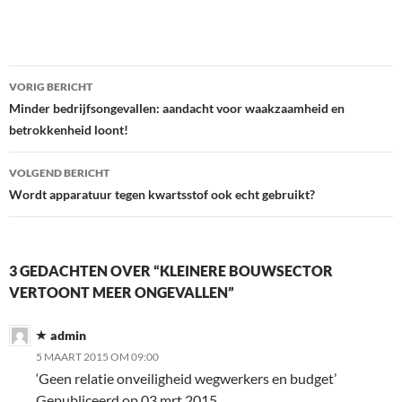
Bericht
VORIG BERICHT
navigatie
Minder bedrijfsongevallen: aandacht voor waakzaamheid en
betrokkenheid loont!
VOLGEND BERICHT
Wordt apparatuur tegen kwartsstof ook echt gebruikt?
3 GEDACHTEN OVER “KLEINERE BOUWSECTOR
VERTOONT MEER ONGEVALLEN”
admin
5 MAART 2015 OM 09:00
‘Geen relatie onveiligheid wegwerkers en budget’
Gepubliceerd op 03 mrt 2015