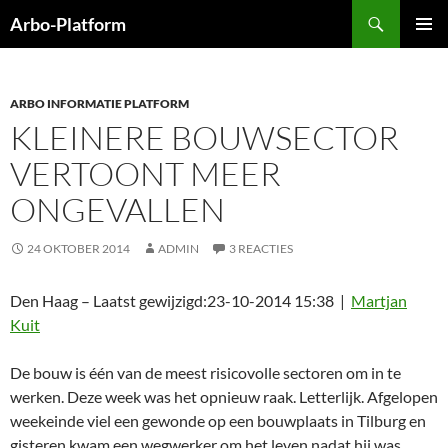
Ga
Zoeken
Arbo-Platform
naar
PRIMAI
de
MENU
inhoud
ARBO INFORMATIE PLATFORM
KLEINERE BOUWSECTOR
VERTOONT MEER
ONGEVALLEN
24 OKTOBER 2014
ADMIN
3 REACTIES
Den Haag – Laatst gewijzigd:23-10-2014 15:38 |
Martjan
Kuit
De bouw is één van de meest risicovolle sectoren om in te
werken. Deze week was het opnieuw raak. Letterlijk. Afgelopen
weekeinde viel een gewonde op een bouwplaats in Tilburg en
gisteren kwam een wegwerker om het leven nadat hij was