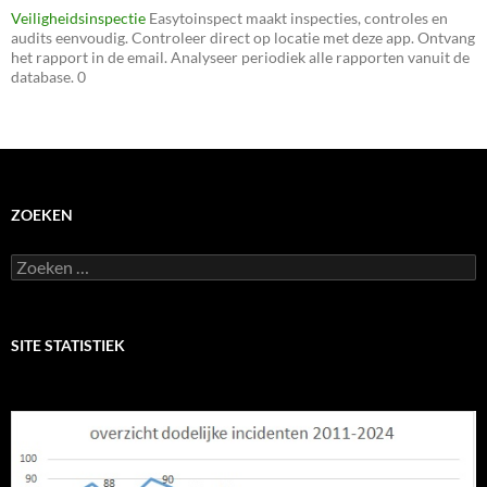
Veiligheidsinspectie
Easytoinspect maakt inspecties, controles en
audits eenvoudig. Controleer direct op locatie met deze app. Ontvang
het rapport in de email. Analyseer periodiek alle rapporten vanuit de
database. 0
ZOEKEN
Zoeken
naar:
SITE STATISTIEK