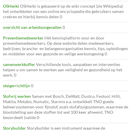
OSHwiki
OSHwiki is gebaseerd op de wiki-concept (zie Wikipedia)
het ontwikkelen van een online encyclopedie die gebruikers samen
creëren en hierbij kennis delen 0
overzicht van arbeidsongevallen
0
Preventiemedewerker
Hét kennisplatform voor en door
preventiemedewerkers. Op deze website delen medewerkers,
bedrijven, branche- en belangenorganisaties kennis, tips, opleidingen
en middelen voor een gezonde en veilige werkomgeving 0
samenwerkkoffer
Verschillende tools, aanpakken en interventies
helpen u om samen te werken aan veiligheid en gezondheid op het
werk. 0
steigerrichtlijn
0
Stofvrij werken
Samen met Bosch, DeWalt, Dustco, Festool, Hilti,
Makita, Metabo, Numatic, Starmix e.a. ontwikkelt TNO goede
beheerssystemen voor fijnstof, zoals stofafzuigsystemen, waarmee de
blootstelling aan deze stoffen tot wel 100 keer afneemt. TNO
beoordeelt (valide 0
Storybuilder
Storybuilder is een instrument waarmee de