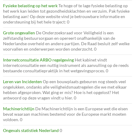
Fysieke belasting op het werk
Te hoge of te lage fysieke belasting op
het werk kan leiden tot gezondheidsklachten en verzuim. Pak fysieke
belasting aan! Op deze website vind je betrouwbare informatie en
ondersteuning bij het hele traject: 0
Grote ongevallen
De Onderzoeksraad voor Veiligheid is een
zelfstandig bestuursorgaan en opereert onafhankelijk van de
Nederlandse overheid en andere partijen. De Raad besluit zelf welke
voorvallen en onderwerpen worden onderzocht. 0
Internetconsultatie ARBO regelgeving
Het kabinet vindt
internetconsultatie een nuttig instrument als aanvulling op de reeds
bestaande consultatiepraktijk in het wetgevingsproces. 0
Leren van Incidenten
Op een bouwplaats gebeuren nog steeds veel
ongelukken, ondanks alle veiligheidsmaatregelen die we met elkaar
hebben afgesproken. Wat ging er mis? Hoe is het opgelost? Het
antwoord op deze vragen vindt u hier. 0
Machinerichtlijn
De Machinerichtlijn is een Europese wet die eisen
bevat waaraan machines bestemd voor de Europese markt moeten
voldoen. 0
Ongevals statistiek Nederland
0