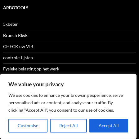
ARBOTOOLS
5xbeter
Branch RI&E
CHECK uw VIB
controle-lijsten
Fysieke belasting op het werk
Gegevens gevaarlijke stoffen
We value your privacy
Geluidniveaus en Geluid Meten
We use cookies to enhance your browsing experience, serve
handboek arbeidsmiddelen
personalised ads or content, and analyse our traffic. By
clicking "Accept All", you consent to our use of cookies.
Hittestress calculator
samenwerkkoffer
Customise
Reject All
Accept All
startwerkblijfveilig