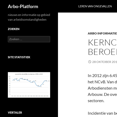
Zoeken
Arbo-Platform
LEREN VAN ONGEVALLEN
Ga
nieuws en informatie op gebied
van arbeidsomstandigheden
naar
de
ZOEKEN
ARBO INFORMATIE
inhoud
Zoeken
KERNC
naar:
BEROE
SITE STATISTIEK
28 OKTOBER 20
In 2012 zijn 6.4
het NCvB. Van d
Arbodiensten mel
Arbouw. De ove
sectoren.
Incidentie van 
VERTALER