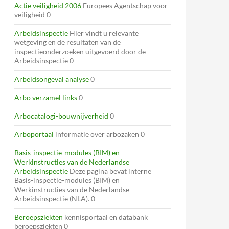
Actie veiligheid 2006
Europees Agentschap voor
veiligheid 0
Arbeidsinspectie
Hier vindt u relevante
wetgeving en de resultaten van de
inspectieonderzoeken uitgevoerd door de
Arbeidsinspectie 0
Arbeidsongeval analyse
0
Arbo verzamel links
0
Arbocatalogi-bouwnijverheid
0
Arboportaal
informatie over arbozaken 0
Basis-inspectie-modules (BIM) en
Werkinstructies van de Nederlandse
Arbeidsinspectie
Deze pagina bevat interne
Basis-inspectie-modules (BIM) en
Werkinstructies van de Nederlandse
Arbeidsinspectie (NLA). 0
Beroepsziekten
kennisportaal en databank
beroepsziekten 0