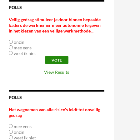
POLLS
Veilig gedrag stimuleer je door binnen bepaalde
kaders de werknemer meer autonomie te geven
in het kiezen van een veilige werkmethode...
onzin
mee eens
weet ik niet
View Results
POLLS
Het wegnemen van alle risico's leidt tot onveilig
gedrag
mee eens
onzin
weet ik niet