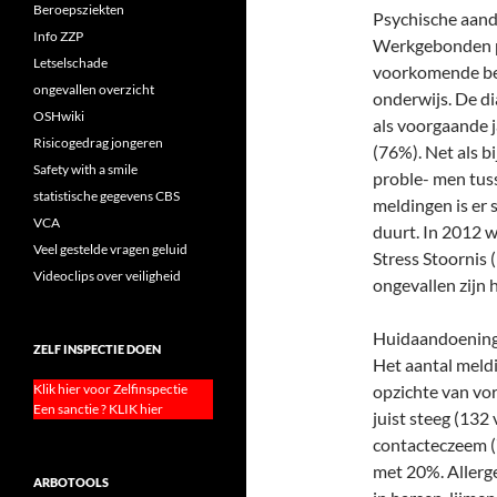
Beroepsziekten
Psychische aan
Info ZZP
Werkgebonden p
Letselschade
voorkomende bero
ongevallen overzicht
onderwijs. De d
OSHwiki
als voorgaande j
Risicogedrag jongeren
(76%). Net als b
Safety with a smile
proble- men tus
statistische gegevens CBS
meldingen is er
VCA
duurt. In 2012 
Veel gestelde vragen geluid
Stress Stoornis 
Videoclips over veiligheid
ongevallen zijn 
Huidaandoenin
ZELF INSPECTIE DOEN
Het aantal meld
Klik hier voor Zelfinspectie
opzichte van vor
Een sanctie ? KLIK hier
juist steeg (132 
contacteczeem (
met 20%. Allerg
ARBOTOOLS