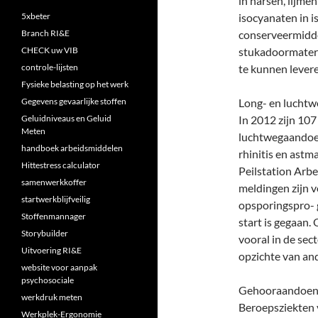
in harsen, lijme
5xbeter
isocyanaten in i
Branch RI&E
conserveermidde
CHECK uw VIB
stukadoormateria
controle-lijsten
te kunnen levere
Fysieke belasting op het werk
Gegevens gevaarlijke stoffen
Long- en lucht
Geluidniveaus en Geluid
In 2012 zijn 10
Meten
luchtwegaandoen
handboek arbeidsmiddelen
rhinitis en astm
Hittestress calculator
Peilstation Arb
samenwerkkoffer
meldingen zijn v
startwerkblijfveilig
opsporingspro- 
Stoffenmannager
start is gegaan
Storybuilder
vooral in de se
Uitvoering RI&E
opzichte van an
website voor aanpak
psychosociale
Gehooraandoen
werkdruk meten
Beroepsziekten 
Werkplek-Ergonomie