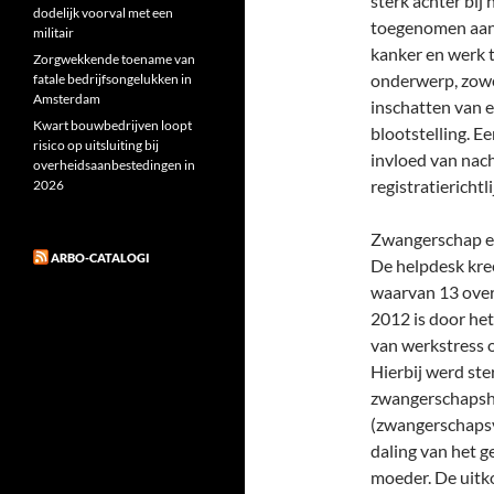
sterk achter bij
dodelijk voorval met een
toegenomen aant
militair
kanker en werk t
Zorgwekkende toename van
onderwerp, zowe
fatale bedrijfsongelukken in
Amsterdam
inschatten van e
Kwart bouwbedrijven loopt
blootstelling. E
risico op uitsluiting bij
invloed van nac
overheidsaanbestedingen in
registratiericht
2026
Zwangerschap e
ARBO-CATALOGI
De helpdesk kre
waarvan 13 over 
2012 is door het
van werkstress 
Hierbij werd ste
zwangerschapsh
(zwangerschapsv
daling van het 
moeder. De uitk