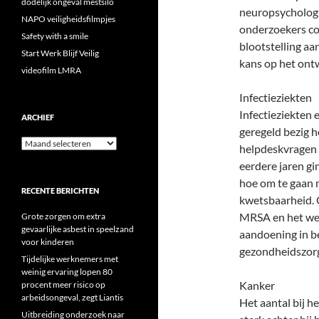
dodelijk ongeval mestsilo
neuropsychologi
NAPO veiligheidsfilmpjes
onderzoekers con
Safety with a smile
blootstelling aa
Start Werk Blijf Veilig
kans op het ontw
videofilm LMRA
Infectieziekten
Infectieziekten 
ARCHIEF
geregeld bezig 
Archief
helpdeskvragen b
eerdere jaren gi
hoe om te gaan
RECENTE BERICHTEN
kwetsbaarheid. 
MRSA en het wel
Grote zorgen om extra
gevaarlijke asbest in speelzand
aandoening in b
voor kinderen
gezondheidszor
Tijdelijke werknemers met
weinig ervaring lopen 80
Kanker
procent meer risico op
arbeidsongeval, zegt Liantis
Het aantal bij h
Uitbreiding onderzoek naar