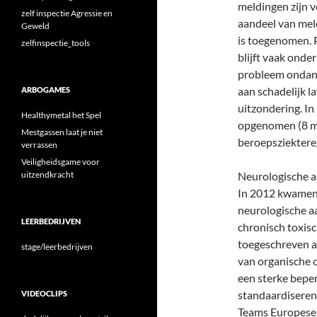
meldingen zijn v
zelf inspectie Agressie en
aandeel van mel
Geweld
is toegenomen. P
zelfinspectie_tools
blijft vaak onder
probleem ondank
aan schadelijk l
ARBOGAMES
uitzondering. In
Healthymetal het Spel
opgenomen (8 me
Mestgassen laat je niet
beroepsziektereg
verrassen
Veiligheidsgame voor
uitzendkracht
Neurologische 
In 2012 kwamen 
neurologische a
LEERBEDRIJVEN
chronisch toxisc
toegeschreven aa
stage/leerbedrijven
van organische 
een sterke beper
standaardiseren 
VIDEOCLIPS
Teams Europese 