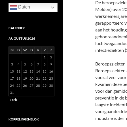
De beroepsziekte
Dutch
Melden) over 20
werknemersjaren
gerapporteerd v
KALENDER
aan het houding
gehooraandoenin
AUGUSTUS 2026
luchtwegaandoen
infectieziekten (
M
D
W
D
V
Z
Z
1
2
Beroepsziekten 
3
4
5
6
7
8
9
Beroepsziekten
10
11
12
13
14
15
16
vooral veel voor
17
18
19
20
21
22
23
kwamen deze bero
24
25
26
27
28
29
30
voor dan gemidd
31
preventie in de 
« feb
laagste incident
voorgaande drie 
industrie is de i
KOPPELINGENBLOK