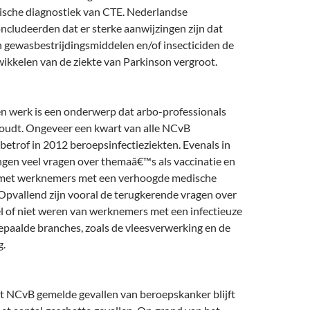
sche diagnostiek van CTE. Nederlandse
cludeerden dat er sterke aanwijzingen zijn dat
n gewasbestrijdingsmiddelen en/of insecticiden de
ikkelen van de ziekte van Parkinson vergroot.
en werk is een onderwerp dat arbo-professionals
houdt. Ongeveer een kwart van alle NCvB
etrof in 2012 beroepsinfectieziekten. Evenals in
ngen veel vragen over themaâ€™s als vaccinatie en
 met werknemers met een verhoogde medische
Opvallend zijn vooral de terugkerende vragen over
 of niet weren van werknemers met een infectieuze
epaalde branches, zoals de vleesverwerking en de
g.
et NCvB gemelde gevallen van beroepskanker blijft