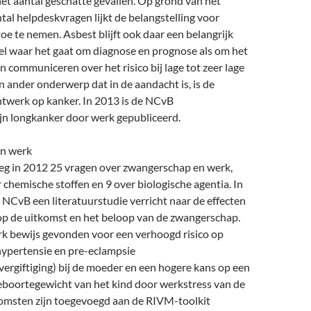
 het aantal geschatte gevallen. Op grond van het
al helpdeskvragen lijkt de belangstelling voor
oe te nemen. Asbest blijft ook daar een belangrijk
l waar het gaat om diagnose en prognose als om het
n communiceren over het risico bij lage tot zeer lage
en ander onderwerp dat in de aandacht is, is de
htwerk op kanker. In 2013 is de NCvB
lijn longkanker door werk gepubliceerd.
n werk
eg in 2012 25 vragen over zwangerschap en werk,
chemische stoffen en 9 over biologische agentia. In
 NCvB een literatuurstudie verricht naar de effecten
op de uitkomst en het beloop van de zwangerschap.
rk bewijs gevonden voor een verhoogd risico op
ypertensie en pre-eclampsie
ergiftiging) bij de moeder en een hogere kans op een
geboortegewicht van het kind door werkstress van de
omsten zijn toegevoegd aan de RIVM-toolkit