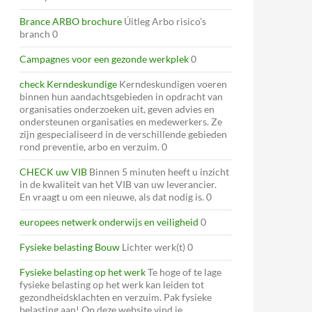
Brance ARBO brochure
Úitleg Arbo risico’s
branch 0
Campagnes voor een gezonde werkplek
0
check Kerndeskundige
Kerndeskundigen voeren
binnen hun aandachtsgebieden in opdracht van
organisaties onderzoeken uit, geven advies en
ondersteunen organisaties en medewerkers. Ze
zijn gespecialiseerd in de verschillende gebieden
rond preventie, arbo en verzuim. 0
CHECK uw VIB
Binnen 5 minuten heeft u inzicht
in de kwaliteit van het VIB van uw leverancier.
En vraagt u om een nieuwe, als dat nodig is. 0
europees netwerk onderwijs en veiligheid
0
Fysieke belasting Bouw
Lichter werk(t) 0
Fysieke belasting op het werk
Te hoge of te lage
fysieke belasting op het werk kan leiden tot
gezondheidsklachten en verzuim. Pak fysieke
belasting aan! Op deze website vind je