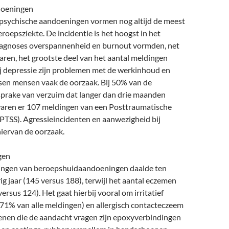
doeningen
sychische aandoeningen vormen nog altijd de meest
epsziekte. De incidentie is het hoogst in het
iagnoses overspannenheid en burnout vormden, net
aren, het grootste deel van het aantal meldingen
ij depressie zijn problemen met de werkinhoud en
sen mensen vaak de oorzaak. Bij 50% van de
 sprake van verzuim dat langer dan drie maanden
waren er 107 meldingen van een Posttraumatische
(PTSS). Agressieincidenten en aanwezigheid bij
hiervan de oorzaak.
gen
ingen van beroepshuidaandoeningen daalde ten
ig jaar (145 versus 188), terwijl het aantal eczemen
versus 124). Het gaat hierbij vooral om irritatief
71% van alle meldingen) en allergisch contacteczeem
enen die de aandacht vragen zijn epoxyverbindingen