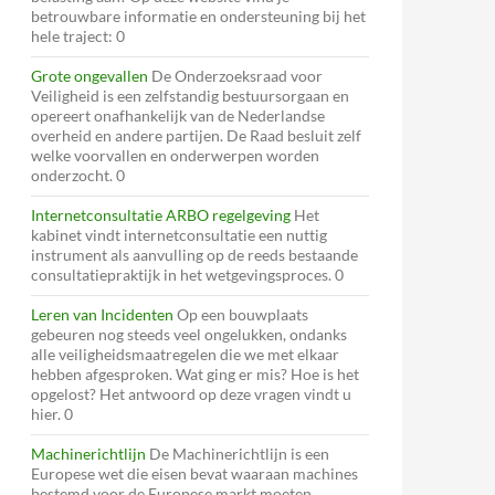
betrouwbare informatie en ondersteuning bij het
hele traject: 0
Grote ongevallen
De Onderzoeksraad voor
Veiligheid is een zelfstandig bestuursorgaan en
opereert onafhankelijk van de Nederlandse
overheid en andere partijen. De Raad besluit zelf
welke voorvallen en onderwerpen worden
onderzocht. 0
Internetconsultatie ARBO regelgeving
Het
kabinet vindt internetconsultatie een nuttig
instrument als aanvulling op de reeds bestaande
consultatiepraktijk in het wetgevingsproces. 0
Leren van Incidenten
Op een bouwplaats
gebeuren nog steeds veel ongelukken, ondanks
alle veiligheidsmaatregelen die we met elkaar
hebben afgesproken. Wat ging er mis? Hoe is het
opgelost? Het antwoord op deze vragen vindt u
hier. 0
Machinerichtlijn
De Machinerichtlijn is een
Europese wet die eisen bevat waaraan machines
bestemd voor de Europese markt moeten