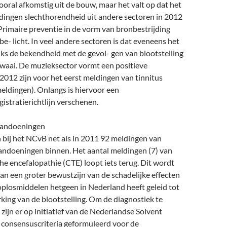
ooral afkomstig uit de bouw, maar het valt op dat het
dingen slechthorendheid uit andere sectoren in 2012
rimaire preventie in de vorm van bronbestrijding
be- licht. In veel andere sectoren is dat eveneens het
s de bekendheid met de gevol- gen van blootstelling
awaai. De muzieksector vormt een positieve
 2012 zijn voor het eerst meldingen van tinnitus
ldingen). Onlangs is hiervoor een
istratierichtlijn verschenen.
aandoeningen
bij het NCvB net als in 2011 92 meldingen van
andoeningen binnen. Het aantal meldingen (7) van
he encefalopathie (CTE) loopt iets terug. Dit wordt
n een groter bewustzijn van de schadelijke effecten
oplosmiddelen hetgeen in Nederland heeft geleid tot
king van de blootstelling. Om de diagnostiek te
zijn er op initiatief van de Nederlandse Solvent
consensuscriteria geformuleerd voor de