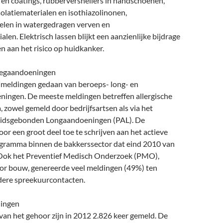
n en coatings, rubberversnellers in handschoenen,
solatiematerialen en isothiazolinonen,
len in watergedragen verven en
len. Elektrisch lassen blijkt een aanzienlijke bijdrage
n aan het risico op huidkanker.
wegaandoeningen
7 meldingen gedaan van beroeps- long- en
ingen. De meeste meldingen betreffen allergische
a, zowel gemeld door bedrijfsartsen als via het
eidsgebonden Longaandoeningen (PAL). De
oor een groot deel toe te schrijven aan het actieve
gramma binnen de bakkerssector dat eind 2010 van
. Ook het Preventief Medisch Onderzoek (PMO),
ctor bouw, genereerde veel meldingen (49%) ten
dere spreekuurcontacten.
ingen
van het gehoor zijn in 2012 2.826 keer gemeld. De