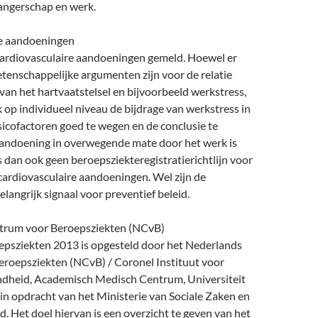
angerschap en werk.
re aandoeningen
 cardiovasculaire aandoeningen gemeld. Hoewel er
tenschappelijke argumenten zijn voor de relatie
van het hartvaatstelsel en bijvoorbeeld werkstress,
jk op individueel niveau de bijdrage van werkstress in
isicofactoren goed te wegen en de conclusie te
aandoening in overwegende mate door het werk is
s dan ook geen beroepsziekteregistratierichtlijn voor
cardiovasculaire aandoeningen. Wel zijn de
langrijk signaal voor preventief beleid.
trum voor Beroepsziekten (NCvB)
oepsziekten 2013 is opgesteld door het Nederlands
roepsziekten (NCvB) / Coronel Instituut voor
dheid, Academisch Medisch Centrum, Universiteit
n opdracht van het Ministerie van Sociale Zaken en
 Het doel hiervan is een overzicht te geven van het