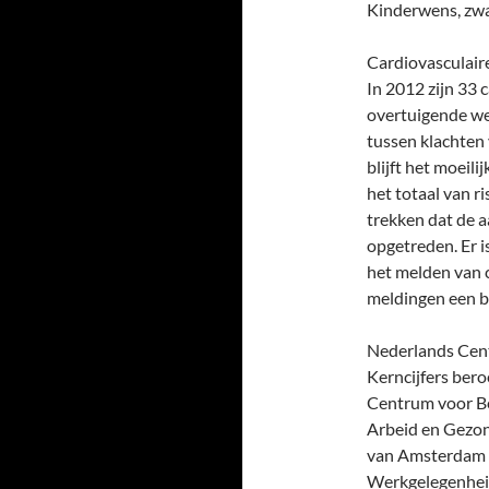
Kinderwens, zw
Cardiovasculai
In 2012 zijn 33
overtuigende we
tussen klachten 
blijft het moeili
het totaal van r
trekken dat de 
opgetreden. Er i
het melden van 
meldingen een be
Nederlands Cen
Kerncijfers ber
Centrum voor Be
Arbeid en Gezon
van Amsterdam i
Werkgelegenheid.