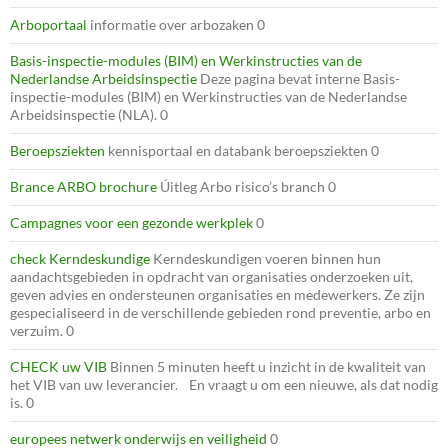
Arboportaal
informatie over arbozaken 0
Basis-inspectie-modules (BIM) en Werkinstructies van de
Nederlandse Arbeidsinspectie
Deze pagina bevat interne Basis-
inspectie-modules (BIM) en Werkinstructies van de Nederlandse
Arbeidsinspectie (NLA). 0
Beroepsziekten
kennisportaal en databank beroepsziekten 0
Brance ARBO brochure
Úitleg Arbo risico’s branch 0
Campagnes voor een gezonde werkplek
0
check Kerndeskundige
Kerndeskundigen voeren binnen hun
aandachtsgebieden in opdracht van organisaties onderzoeken uit,
geven advies en ondersteunen organisaties en medewerkers. Ze zijn
gespecialiseerd in de verschillende gebieden rond preventie, arbo en
verzuim. 0
CHECK uw VIB
Binnen 5 minuten heeft u inzicht in de kwaliteit van
het VIB van uw leverancier. En vraagt u om een nieuwe, als dat nodig
is. 0
europees netwerk onderwijs en veiligheid
0