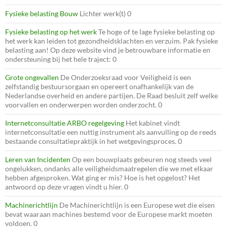
Fysieke belasting Bouw
Lichter werk(t) 0
Fysieke belasting op het werk
Te hoge of te lage fysieke belasting op
het werk kan leiden tot gezondheidsklachten en verzuim. Pak fysieke
belasting aan! Op deze website vind je betrouwbare informatie en
ondersteuning bij het hele traject: 0
Grote ongevallen
De Onderzoeksraad voor Veiligheid is een
zelfstandig bestuursorgaan en opereert onafhankelijk van de
Nederlandse overheid en andere partijen. De Raad besluit zelf welke
voorvallen en onderwerpen worden onderzocht. 0
Internetconsultatie ARBO regelgeving
Het kabinet vindt
internetconsultatie een nuttig instrument als aanvulling op de reeds
bestaande consultatiepraktijk in het wetgevingsproces. 0
Leren van Incidenten
Op een bouwplaats gebeuren nog steeds veel
ongelukken, ondanks alle veiligheidsmaatregelen die we met elkaar
hebben afgesproken. Wat ging er mis? Hoe is het opgelost? Het
antwoord op deze vragen vindt u hier. 0
Machinerichtlijn
De Machinerichtlijn is een Europese wet die eisen
bevat waaraan machines bestemd voor de Europese markt moeten
voldoen. 0