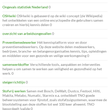
Ongevals statistiek Nederland
0
OSHwiki
OSHwiki is gebaseerd op de wiki-concept (zie Wikipedia)
het ontwikkelen van een online encyclopedie die gebruikers samen
creëren en hierbij kennis delen 0
overzicht van arbeidsongevallen
0
Preventiemedewerker
Hét kennisplatform voor en door
preventiemedewerkers. Op deze website delen medewerkers,
bedrijven, branche- en belangenorganisaties kennis, tips, opleidingen
en middelen voor een gezonde en veilige werkomgeving 0
samenwerkkoffer
Verschillende tools, aanpakken en interventies
helpen u om samen te werken aan veiligheid en gezondheid op het
werk. 0
steigerrichtlijn
0
Stofvrij werken
Samen met Bosch, DeWalt, Dustco, Festool, Hilti,
Makita, Metabo, Numatic, Starmix e.a. ontwikkelt TNO goede
beheerssystemen voor fijnstof, zoals stofafzuigsystemen, waarmee de
blootstelling aan deze stoffen tot wel 100 keer afneemt. TNO
beoordeelt (valide 0