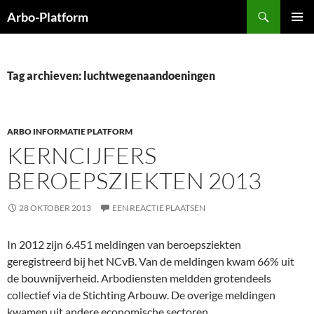
Ga
Zoeken
Arbo-Platform
naar
PRIMAI
de
MENU
inhoud
Tag archieven: luchtwegenaandoeningen
ARBO INFORMATIE PLATFORM
KERNCIJFERS
BEROEPSZIEKTEN 2013
28 OKTOBER 2013
EEN REACTIE PLAATSEN
In 2012 zijn 6.451 meldingen van beroepsziekten
geregistreerd bij het NCvB. Van de meldingen kwam 66% uit
de bouwnijverheid. Arbodiensten meldden grotendeels
collectief via de Stichting Arbouw. De overige meldingen
kwamen uit andere economische sectoren.