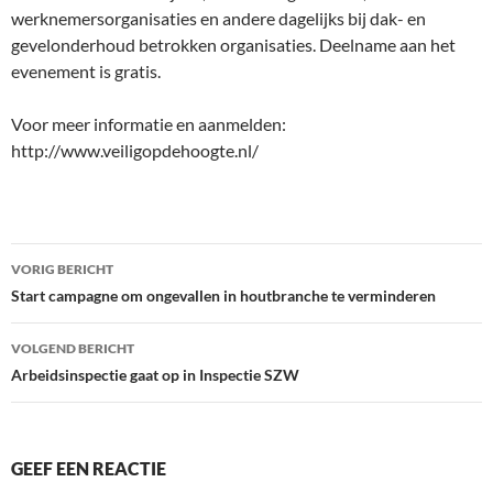
werknemersorganisaties en andere dagelijks bij dak- en
gevelonderhoud betrokken organisaties. Deelname aan het
evenement is gratis.
Voor meer informatie en aanmelden:
http://www.veiligopdehoogte.nl/
Bericht
VORIG BERICHT
navigatie
Start campagne om ongevallen in houtbranche te verminderen
VOLGEND BERICHT
Arbeidsinspectie gaat op in Inspectie SZW
GEEF EEN REACTIE