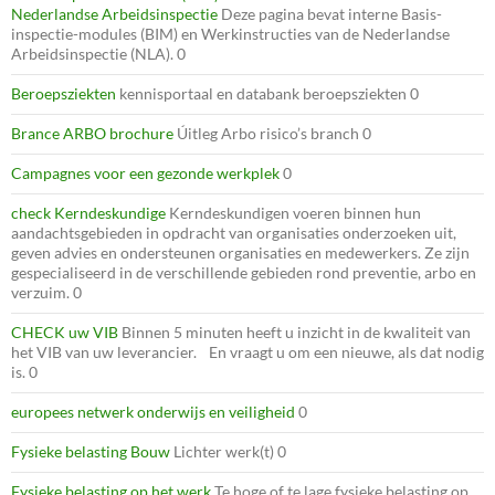
Nederlandse Arbeidsinspectie
Deze pagina bevat interne Basis-
inspectie-modules (BIM) en Werkinstructies van de Nederlandse
Arbeidsinspectie (NLA). 0
Beroepsziekten
kennisportaal en databank beroepsziekten 0
Brance ARBO brochure
Úitleg Arbo risico’s branch 0
Campagnes voor een gezonde werkplek
0
check Kerndeskundige
Kerndeskundigen voeren binnen hun
aandachtsgebieden in opdracht van organisaties onderzoeken uit,
geven advies en ondersteunen organisaties en medewerkers. Ze zijn
gespecialiseerd in de verschillende gebieden rond preventie, arbo en
verzuim. 0
CHECK uw VIB
Binnen 5 minuten heeft u inzicht in de kwaliteit van
het VIB van uw leverancier. En vraagt u om een nieuwe, als dat nodig
is. 0
europees netwerk onderwijs en veiligheid
0
Fysieke belasting Bouw
Lichter werk(t) 0
Fysieke belasting op het werk
Te hoge of te lage fysieke belasting op