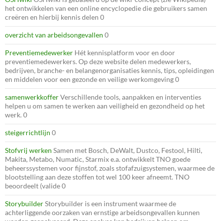
het ontwikkelen van een online encyclopedie die gebruikers samen
creëren en hierbij kennis delen 0
overzicht van arbeidsongevallen
0
Preventiemedewerker
Hét kennisplatform voor en door
preventiemedewerkers. Op deze website delen medewerkers,
bedrijven, branche- en belangenorganisaties kennis, tips, opleidingen
en middelen voor een gezonde en veilige werkomgeving 0
samenwerkkoffer
Verschillende tools, aanpakken en interventies
helpen u om samen te werken aan veiligheid en gezondheid op het
werk. 0
steigerrichtlijn
0
Stofvrij werken
Samen met Bosch, DeWalt, Dustco, Festool, Hilti,
Makita, Metabo, Numatic, Starmix e.a. ontwikkelt TNO goede
beheerssystemen voor fijnstof, zoals stofafzuigsystemen, waarmee de
blootstelling aan deze stoffen tot wel 100 keer afneemt. TNO
beoordeelt (valide 0
Storybuilder
Storybuilder is een instrument waarmee de
achterliggende oorzaken van ernstige arbeidsongevallen kunnen