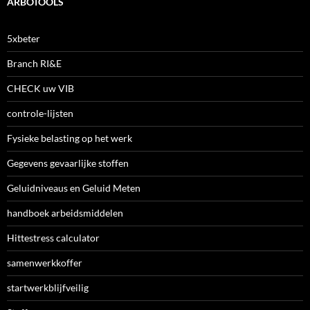
ARBOTOOLS
5xbeter
Branch RI&E
CHECK uw VIB
controle-lijsten
Fysieke belasting op het werk
Gegevens gevaarlijke stoffen
Geluidniveaus en Geluid Meten
handboek arbeidsmiddelen
Hittestress calculator
samenwerkkoffer
startwerkblijfveilig