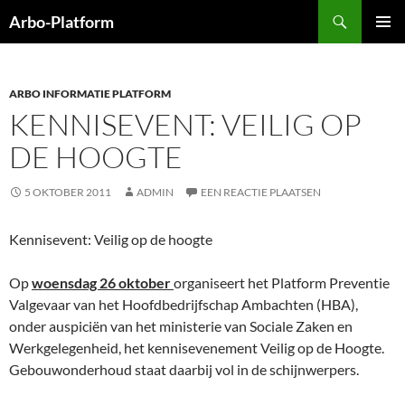
Ga
Zoeken
Arbo-Platform
naar
PRIMAI
de
MENU
inhoud
ARBO INFORMATIE PLATFORM
KENNISEVENT: VEILIG OP
DE HOOGTE
5 OKTOBER 2011
ADMIN
EEN REACTIE PLAATSEN
Kennisevent: Veilig op de hoogte
Op
woensdag 26 oktober
organiseert het Platform Preventie
Valgevaar van het Hoofdbedrijfschap Ambachten (HBA),
onder auspiciën van het ministerie van Sociale Zaken en
Werkgelegenheid, het kennisevenement Veilig op de Hoogte.
Gebouwonderhoud staat daarbij vol in de schijnwerpers.