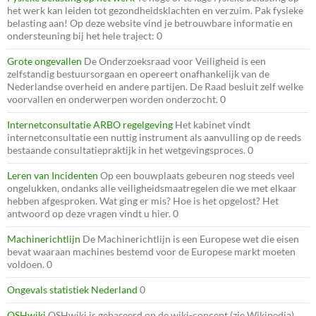
het werk kan leiden tot gezondheidsklachten en verzuim. Pak fysieke
belasting aan! Op deze website vind je betrouwbare informatie en
ondersteuning bij het hele traject: 0
Grote ongevallen
De Onderzoeksraad voor Veiligheid is een
zelfstandig bestuursorgaan en opereert onafhankelijk van de
Nederlandse overheid en andere partijen. De Raad besluit zelf welke
voorvallen en onderwerpen worden onderzocht. 0
Internetconsultatie ARBO regelgeving
Het kabinet vindt
internetconsultatie een nuttig instrument als aanvulling op de reeds
bestaande consultatiepraktijk in het wetgevingsproces. 0
Leren van Incidenten
Op een bouwplaats gebeuren nog steeds veel
ongelukken, ondanks alle veiligheidsmaatregelen die we met elkaar
hebben afgesproken. Wat ging er mis? Hoe is het opgelost? Het
antwoord op deze vragen vindt u hier. 0
Machinerichtlijn
De Machinerichtlijn is een Europese wet die eisen
bevat waaraan machines bestemd voor de Europese markt moeten
voldoen. 0
Ongevals statistiek Nederland
0
OSHwiki
OSHwiki is gebaseerd op de wiki-concept (zie Wikipedia)