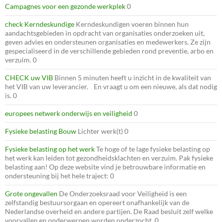
Campagnes voor een gezonde werkplek
0
check Kerndeskundige
Kerndeskundigen voeren binnen hun
aandachtsgebieden in opdracht van organisaties onderzoeken uit,
geven advies en ondersteunen organisaties en medewerkers. Ze zijn
gespecialiseerd in de verschillende gebieden rond preventie, arbo en
verzuim. 0
CHECK uw VIB
Binnen 5 minuten heeft u inzicht in de kwaliteit van
het VIB van uw leverancier. En vraagt u om een nieuwe, als dat nodig
is. 0
europees netwerk onderwijs en veiligheid
0
Fysieke belasting Bouw
Lichter werk(t) 0
Fysieke belasting op het werk
Te hoge of te lage fysieke belasting op
het werk kan leiden tot gezondheidsklachten en verzuim. Pak fysieke
belasting aan! Op deze website vind je betrouwbare informatie en
ondersteuning bij het hele traject: 0
Grote ongevallen
De Onderzoeksraad voor Veiligheid is een
zelfstandig bestuursorgaan en opereert onafhankelijk van de
Nederlandse overheid en andere partijen. De Raad besluit zelf welke
voorvallen en onderwerpen worden onderzocht. 0