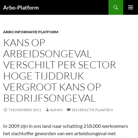
Ga
Zoeken
Arbo-Platform
naar
PRIMAI
de
MENU
inhoud
ARBO INFORMATIE PLATFORM
KANS OP
ARBEIDSONGEVAL
VERSCHILT PER SECTOR
HOGE TIJDDRUK
VERGROOT KANS OP
BEDRIJFSONGEVAL
7 NOVEMBER 2011
ADMIN
EEN REACTIE PLAATSEN
In 2009 zijn in ons land naar schatting 218.000 werknemers
het slachtoffer geworden van een arbeidsongeval met