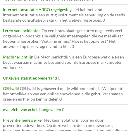
Internetconsultatie ARBO regelgeving
Het kabinet vindt
internetconsultatie een nuttig instrument als aanvulling op de reeds
bestaande consultatiepraktijk in het wetgevingsproces. 0
Leren van Incidenten
Op een bouwplaats gebeuren nog steeds veel
ongelukken, ondanks alle veiligheidsmaatregelen die we met elkaar
hebben afgesproken. Wat ging er mis? Hoe is het opgelost? Het
antwoord op deze vragen vindt u hier. 0
Machinerichtlijn
De Machinerichtlijn is een Europese wet die eisen
bevat waaraan machines bestemd voor de Europese markt moeten
voldoen. 0
Ongevals statistiek Nederland
0
OSHwiki
OSHwiki is gebaseerd op de wiki-concept (zie Wikipedia)
het ontwikkelen van een online encyclopedie die gebruikers samen
creëren en hierbij kennis delen 0
overzicht van arbeidsongevallen
0
Preventiemedewerker
Hét kennisplatform voor en door
preventiemedewerkers. Op deze website delen medewerkers,
bedrijven, branche- en belangenorganisaties kennis, tips, opleidingen