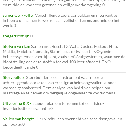
en middelen voor een gezonde en veilige werkomgeving 0
samenwerkkoffer
Verschillende tools, aanpakken en interventies
helpen u om samen te werken aan veiligheid en gezondheid op het
werk. 0
steigerrichtlijn
0
Stofvrij werken
Samen met Bosch, DeWalt, Dustco, Festool, Hilti,
Makita, Metabo, Numatic, Starmix e.a. ontwikkelt TNO goede
beheerssystemen voor fijnstof, zoals stofafzuigsystemen, waarmee de
blootstelling aan deze stoffen tot wel 100 keer afneemt. TNO
beoordeelt (valide 0
Storybuilder
Storybuilder is een instrument waarmee de
achterliggende oorzaken van ernstige arbeidsongevallen kunnen
worden geanalyseerd. Deze analyse kan bedrijven helpen om
maatregelen te nemen om dergelijke ongevallen te voorkomen 0
Uitvoering RI&E
stappenplan om te komen tot een risico-
inventarisatie en evaluatie 0
Vallen van hoogte
Hier vindt u een overzicht van arbeidsongevallen
op hoogte. 0