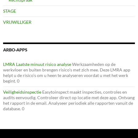
STAGE
VRIJWILLIGER
ARBO-APPS
LMRA Laatste minuut risico analyse
Werkzaamheden op de
werkvloer en buiten brengen risico’s met zich mee. Deze LMRA app
helpt u de risico’s om u heen te analyseren voordat u met het werk
begint. 0
Veiligheidsinspectie
Easytoinspect maakt inspecties, controles en
audits eenvoudig. Controleer direct op locatie met deze app. Ontvang
het rapport in de email. Analyseer periodiek alle rapporten vanuit de
database. 0