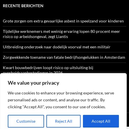
RECENTE BERICHTEN
Grote zorgen om extra gevaarlijke asbest in speelzand voor kinderen
Tijdelijke werknemers met weinig ervaring lopen 80 procent meer
risico op arbeidsongeval, zegt Liantis
Uitbreiding onderzoek naar dodelijk voorval met een militair
Zorgwekkende toename van fatale bedrijfsongelukken in Amsterdam
Kwart bouwbedrijven loopt risico op uitsluiting bij
overheidsaanbestedingen in 2026
We value your privacy
We use cookies to enhance your browsing experience, serve
ARBO-CATALOGI
personalised ads or content, and analyse our traffic. By
clicking "Accept All", you consent to our use of cookies.
Ondersteund door WordPress
Customise
Reject All
Accept All