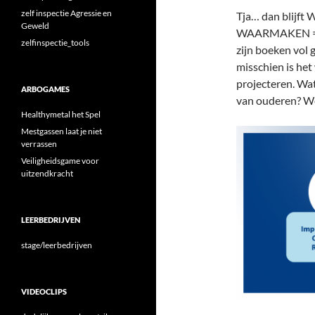
zelf inspectie Agressie en
Tja… dan blijft
Geweld
WAARMAKEN = G
zelfinspectie_tools
zijn boeken vol 
misschien is het
projecteren. Wa
ARBOGAMES
van ouderen? We
Healthymetal het Spel
Mestgassen laat je niet
verrassen
Veiligheidsgame voor
uitzendkracht
LEERBEDRIJVEN
stage/leerbedrijven
VIDEOCLIPS