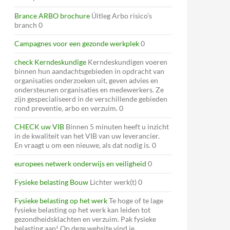
Brance ARBO brochure
Úitleg Arbo risico’s
branch 0
Campagnes voor een gezonde werkplek
0
check Kerndeskundige
Kerndeskundigen voeren
binnen hun aandachtsgebieden in opdracht van
organisaties onderzoeken uit, geven advies en
ondersteunen organisaties en medewerkers. Ze
zijn gespecialiseerd in de verschillende gebieden
rond preventie, arbo en verzuim. 0
CHECK uw VIB
Binnen 5 minuten heeft u inzicht
in de kwaliteit van het VIB van uw leverancier.
En vraagt u om een nieuwe, als dat nodig is. 0
europees netwerk onderwijs en veiligheid
0
Fysieke belasting Bouw
Lichter werk(t) 0
Fysieke belasting op het werk
Te hoge of te lage
fysieke belasting op het werk kan leiden tot
gezondheidsklachten en verzuim. Pak fysieke
belasting aan! Op deze website vind je