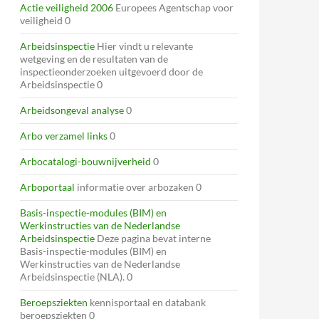
Actie veiligheid 2006
Europees Agentschap voor
veiligheid 0
Arbeidsinspectie
Hier vindt u relevante
wetgeving en de resultaten van de
inspectieonderzoeken uitgevoerd door de
Arbeidsinspectie 0
Arbeidsongeval analyse
0
Arbo verzamel links
0
Arbocatalogi-bouwnijverheid
0
Arboportaal
informatie over arbozaken 0
Basis-inspectie-modules (BIM) en
Werkinstructies van de Nederlandse
Arbeidsinspectie
Deze pagina bevat interne
Basis-inspectie-modules (BIM) en
Werkinstructies van de Nederlandse
Arbeidsinspectie (NLA). 0
Beroepsziekten
kennisportaal en databank
beroepsziekten 0