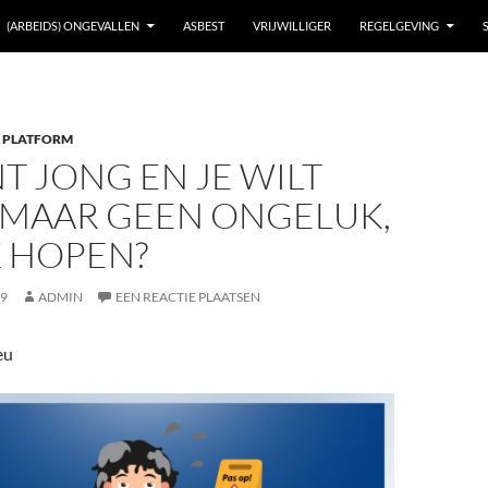
(ARBEIDS) ONGEVALLEN
ASBEST
VRIJWILLIGER
REGELGEVING
 PLATFORM
NT JONG EN JE WILT
 MAAR GEEN ONGELUK,
K HOPEN?
19
ADMIN
EEN REACTIE PLAATSEN
eu