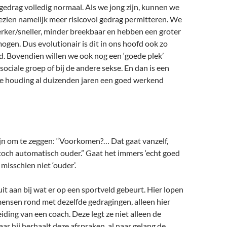
 gedrag volledig normaal. Als we jong zijn, kunnen we
ezien namelijk meer risicovol gedrag permitteren. We
terker/sneller, minder breekbaar en hebben een groter
ogen. Dus evolutionair is dit in ons hoofd ook zo
 Bovendien willen we ook nog een ‘goede plek’
sociale groep of bij de andere sekse. En dan is een
lle houding al duizenden jaren een goed werkend
ijn om te zeggen: “Voorkomen?… Dat gaat vanzelf,
toch automatisch ouder.” Gaat het immers ‘echt goed
 misschien niet ‘ouder’.
uit aan bij wat er op een sportveld gebeurt. Hier lopen
ensen rond met dezelfde gedragingen, alleen hier
eiding van een coach. Deze legt ze niet alleen de
aar hij herhaalt deze afspraken, al naar gelang de