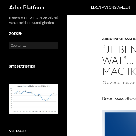
Zoeken
Arbo-Platform
LEREN VAN ONGEVALLEN
Ga
nieuws en informatie op gebied
van arbeidsomstandigheden
naar
de
ZOEKEN
ARBO INFORMATIE
inhoud
Zoeken
“JE BE
naar:
WAT”…
SITE STATISTIEK
MAG I
6 AUGUSTUS 20
Bron:www.disc.
VERTALER