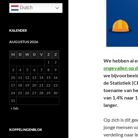
Dutch
KALENDER
AUGUSTUS 2026
M
D
W
D
V
Z
Z
We hebben al ee
1
2
ongevallen op 
3
4
5
6
7
8
9
we bijvoorbeeld
10
11
12
13
14
15
16
de Statistiek (C
17
18
19
20
21
22
23
toename van het
24
25
26
27
28
29
30
van 1,4% naar 1
31
langer.
« feb
Op zich is dit g
jonge mensen vaa
KOPPELINGENBLOK
verdeling naar le