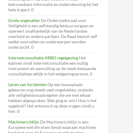
betrouwbare informatie en ondersteuning bij het
hele traject: 0
Grote ongevallen
De Onderzoeksraad voor
Veiligheid is een zelfstandig bestuursorgaan en
opereert onafhankelijk van de Nederlandse
overheid en andere partijen. De Raad besluit zelf
welke voorvallen en onderwerpen worden
onderzocht. 0
Internetconsultatie ARBO regelgeving
Het
kabinet vindt internetconsultatie een nuttig
instrument als aanvulling op de reeds bestaande
consultatiepraktijk in het wetgevingsproces. 0
Leren van Incidenten
Op een bouwplaats
gebeuren nog steeds veel ongelukken, ondanks
alle veiligheidsmaatregelen die we met elkaar
hebben afgesproken. Wat ging er mis? Hoe is het
opgelost? Het antwoord op deze vragen vindt u
hier. 0
Machinerichtlijn
De Machinerichtlijn is een
Europese wet die eisen bevat waaraan machines
bestemd voor de Europese markt moeten