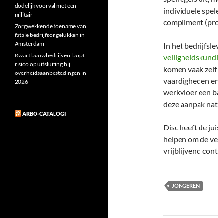
dodelijk voorval met een
individuele spel
militair
compliment (prom
Zorgwekkende toename van
fatale bedrijfsongelukken in
Amsterdam
In het bedrijfsl
Kwart bouwbedrijven loopt
veiligheidskund
risico op uitsluiting bij
komen vaak zelf 
overheidsaanbestedingen in
vaardigheden en
2026
werkvloer een b
deze aanpak nat
ARBO-CATALOGI
Disc heeft de ju
helpen om de ve
vrijblijvend con
JONGEREN