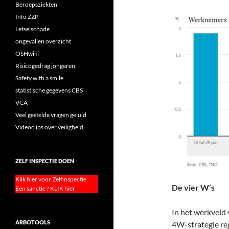
Beroepsziekten
Info ZZP
Letselschade
ongevallen overzicht
OSHwiki
Risicogedrag jongeren
Safety with a smile
statistische gegevens CBS
VCA
Veel gestelde vragen geluid
Videoclips over veiligheid
ZELF INSPECTIE DOEN
Klik hier voor Zelfinspectie
De vier W’s
Een sanctie ? KLIK hier
In het werkvel
ARBOTOOLS
4W-strategie r