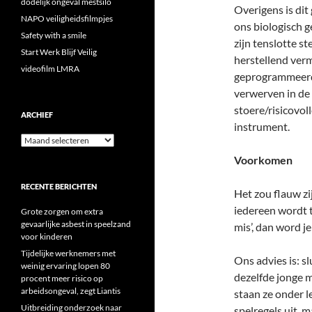
dodelijk ongeval mestsilo
Overigens is dit
NAPO veiligheidsfilmpjes
ons biologisch g
Safety with a smile
zijn tenslotte s
Start Werk Blijf Veilig
herstellend verm
videofilm LMRA
geprogrammeerd.
verwerven in de 
stoere/risicovo
ARCHIEF
instrument.
Archief
Voorkomen
RECENTE BERICHTEN
Het zou flauw z
iedereen wordt 
Grote zorgen om extra
gevaarlijke asbest in speelzand
mis’, dan word je
voor kinderen
Tijdelijke werknemers met
Ons advies is: sl
weinig ervaring lopen 80
dezelfde jonge m
procent meer risico op
arbeidsongeval, zegt Liantis
staan ze onder l
Uitbreiding onderzoek naar
spelregels uit, m