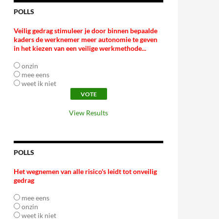
POLLS
Veilig gedrag stimuleer je door binnen bepaalde
kaders de werknemer meer autonomie te geven
in het kiezen van een veilige werkmethode...
onzin
mee eens
weet ik niet
View Results
POLLS
Het wegnemen van alle risico's leidt tot onveilig
gedrag
mee eens
onzin
weet ik niet