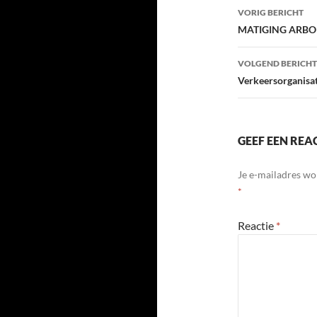
Bericht
VORIG BERICHT
navigatie
MATIGING ARBO
VOLGEND BERICHT
Verkeersorganisat
GEEF EEN REA
Je e-mailadres wo
*
Reactie
*