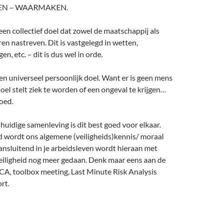
EN – WAARMAKEN.
s een collectief doel dat zowel de maatschappij als
ren nastreven. Dit is vastgelegd in wetten,
en, etc. – dit is dus wel in orde.
 een universeel persoonlijk doel. Want er is geen mens
doel stelt ziek te worden of een ongeval te krijgen…
goed.
e huidige samenleving is dit best goed voor elkaar.
d wordt ons algemene (veiligheids)kennis/ moraal
ansluitend in je arbeidsleven wordt hieraan met
veiligheid nog meer gedaan. Denk maar eens aan de
A, toolbox meeting, Last Minute Risk Analysis
ort.