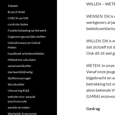
WILLEN – WET
5xbeter
Branch RI&E
WENSEN
: Dit i
CHECK uw VIB
werkgevers al ja
controle-lijsten
beleidsverklaring
Fysieke belasting op het werk
Gegevens gevaarlijke stoffen
WILLEN
: Dit is
Geluidniveaus en Geluid
dat zichzelf tot 
Meten
Ook dit zit wel 
handboek arbeidsmiddelen
Hittestress calculator
WETEN
: In onz
samenwerkkoffer
Vanaf onze jeug
startwerkblijfveilig
bijgebracht en a
Stoffenmannager
betrekking tot 
Storybuilder
alom bekende VC
Uitvoering RI&E
(LMRA) enzovo
website voor aanpak
psychosociale
werkdruk meten
Gedrag
Werkplek-Ergonomie