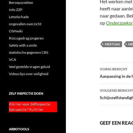
Het werken met 
Beroepsziekten
heeft naar aanle
Info ZZP
naar gedaan. Bek
Letselschade
op
Onderzoeksr
ongevallen overzicht
OSHwiki
Risicogedrag jongeren
MESTGAS
ME
Safety with a smile
statistische gegevens CBS
VCA
Bericht
Veel gestelde vragen geluid
VORIG BERICHT
Videoclips over veiligheid
navigatie
Aanpassing in de 
VOLGEND BERICHT
ZELF INSPECTIE DOEN
Schijnzelfstandigh
Klik hier voor Zelfinspectie
Een sanctie ? KLIK hier
GEEF EEN REA
ARBOTOOLS