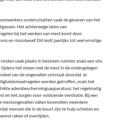
oonwerkers onderschatten vaak de gevaren van het
gassen. Het achterwege laten van
regelen bij het werken van mest komt door
s en risicobesef. Dit leidt jaarlijks tot veel ernstige
inden vaak plaats in besloten ruimtes zoals een silo,
en tijdens het mixen met de mest in de ondergelegen
endeel van de ongevallen ontstaat doordat er
ligheidsmaatregelen worden getroffen, zoals het
chikte adembeschermingsapparatuur, het regelmatig
t en het zorgen voor voldoende ventilatie. Bij een
de mestongevallen vallen bovendien meerdere
rdat mensen die in de buurt zijn te hulp schieten en
wond raken of overlijden.