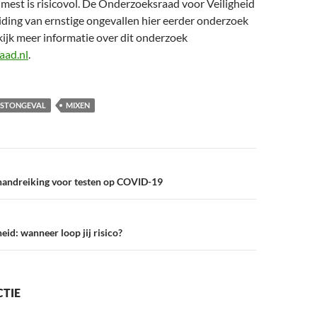
mest is risicovol. De Onderzoeksraad voor Veiligheid
iding van ernstige ongevallen hier eerder onderzoek
ijk meer informatie over dit onderzoek
aad.nl
.
STONGEVAL
MIXEN
handreiking voor testen op COVID-19
eid: wanneer loop jij risico?
CTIE