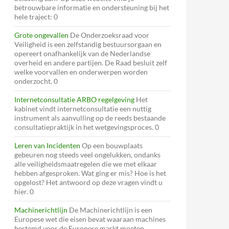
betrouwbare informatie en ondersteuning bij het
hele traject: 0
Grote ongevallen
De Onderzoeksraad voor
Veiligheid is een zelfstandig bestuursorgaan en
opereert onafhankelijk van de Nederlandse
overheid en andere partijen. De Raad besluit zelf
welke voorvallen en onderwerpen worden
onderzocht. 0
Internetconsultatie ARBO regelgeving
Het
kabinet vindt internetconsultatie een nuttig
instrument als aanvulling op de reeds bestaande
consultatiepraktijk in het wetgevingsproces. 0
Leren van Incidenten
Op een bouwplaats
gebeuren nog steeds veel ongelukken, ondanks
alle veiligheidsmaatregelen die we met elkaar
hebben afgesproken. Wat ging er mis? Hoe is het
opgelost? Het antwoord op deze vragen vindt u
hier. 0
Machinerichtlijn
De Machinerichtlijn is een
Europese wet die eisen bevat waaraan machines
bestemd voor de Europese markt moeten