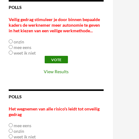
POLLS
Veilig gedrag stimuleer je door binnen bepaalde
kaders de werknemer meer autonomie te geven
in het kiezen van een veilige werkmethode...
onzin
mee eens
weet ik niet
View Results
POLLS
Het wegnemen van alle risico's leidt tot onveilig
gedrag
mee eens
onzin
weet ik niet