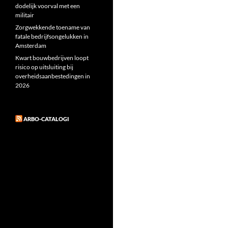
dodelijk voorval met een
militair
Zorgwekkende toename van
fatale bedrijfsongelukken in
Amsterdam
Kwart bouwbedrijven loopt
risico op uitsluiting bij
overheidsaanbestedingen in
2026
ARBO-CATALOGI