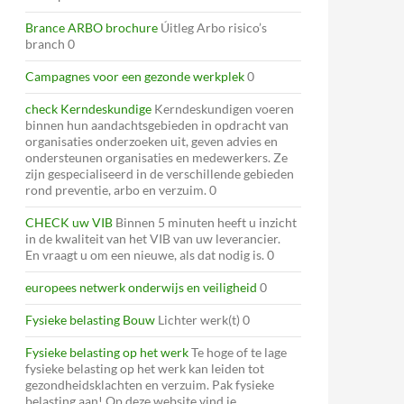
Brance ARBO brochure
Úitleg Arbo risico’s
branch 0
Campagnes voor een gezonde werkplek
0
check Kerndeskundige
Kerndeskundigen voeren
binnen hun aandachtsgebieden in opdracht van
organisaties onderzoeken uit, geven advies en
ondersteunen organisaties en medewerkers. Ze
zijn gespecialiseerd in de verschillende gebieden
rond preventie, arbo en verzuim. 0
CHECK uw VIB
Binnen 5 minuten heeft u inzicht
in de kwaliteit van het VIB van uw leverancier.
En vraagt u om een nieuwe, als dat nodig is. 0
europees netwerk onderwijs en veiligheid
0
Fysieke belasting Bouw
Lichter werk(t) 0
Fysieke belasting op het werk
Te hoge of te lage
fysieke belasting op het werk kan leiden tot
gezondheidsklachten en verzuim. Pak fysieke
belasting aan! Op deze website vind je