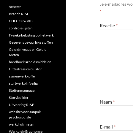
Je e-mailadres wo
5xbeter
*
Branch RI&E
CHECK uw VIB
Reactie
*
controle-lijsten
Fysieke belasting op het werk
Gegevens gevaarlijke stoffen
Geluidniveaus en Geluid
Meten
handboek arbeidsmiddelen
Hittestress calculator
samenwerkkoffer
startwerkblijfveilig
Stoffenmannager
Storybuilder
Naam
*
Uitvoering RI&E
website voor aanpak
psychosociale
werkdruk meten
E-mail
*
Werkplek-Ergonomie