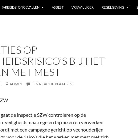
(ARBEIDS) ONGEVALLEN
ASBEST
VRIJWILLIGER
REGELGEVING
TIES OP
HEIDSRISICO’S BIJ HET
N MET MEST
1
ADMIN
EEN REACTIE PLAATSEN
eSZW
 gaat de inspectie SZW controleren op de
n veiligheidsmaatregelen bij mixen en verwerken
ordt met een campagne gericht op veehouderijen
d voor de risico’s die het werken met mest met zich