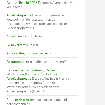
Actie veiligheid 2006
Europees Agentschap voor
veiligheid 0
Arbeidsinspectie
Hier vindt u relevante
wetgeving en de resultaten van de
inspectieonderzoeken uitgevoerd door de
Arbeidsinspectie 0
Arbeidsongeval analyse
0
Arbo verzamel links
0
Arbocatalogi-bouwnijverheid
0
Arboportaal
informatie over arbozaken 0
Basis-inspectie-modules (BIM) en
Werkinstructies van de Nederlandse
Arbeidsinspectie
Deze pagina bevat interne
Basis-inspectie-modules (BIM) en
Werkinstructies van de Nederlandse
Arbeidsinspectie (NLA). 0
Beroepsziekten
kennisportaal en databank
beroepsziekten 0