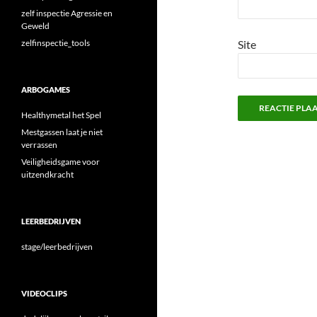
zelf inspectie Agressie en
Geweld
zelfinspectie_tools
Site
ARBOGAMES
Healthymetal het Spel
Mestgassen laat je niet
verrassen
Veiligheidsgame voor
uitzendkracht
LEERBEDRIJVEN
stage/leerbedrijven
VIDEOCLIPS