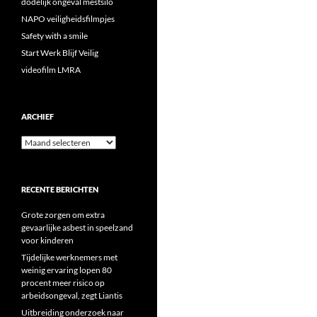
dodelijk ongeval mestsilo
NAPO veiligheidsfilmpjes
Safety with a smile
Start Werk Blijf Veilig
videofilm LMRA
ARCHIEF
Archief
RECENTE BERICHTEN
Grote zorgen om extra
gevaarlijke asbest in speelzand
voor kinderen
Tijdelijke werknemers met
weinig ervaring lopen 80
procent meer risico op
arbeidsongeval, zegt Liantis
Uitbreiding onderzoek naar