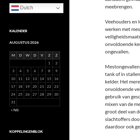
meebrengen.
Dutch
Veehouders en l
werken met mest
KALENDER
veiligheidsmaat
AUGUSTUS 2026
onvoldoende kenni
ongevallen.
M
D
W
D
V
Z
Z
1
2
Mestongevallen v
3
4
5
6
7
8
9
tank of in stall
10
11
12
13
14
15
16
kelder. Het mer
17
18
19
20
21
22
23
onvoldoende vei
24
25
26
27
28
29
30
gebruik van ges
31
mixen van de mes
« feb
groot deel van 
slachtoffers doo
daardoor ook ge
KOPPELINGENBLOK