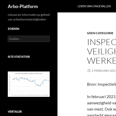
Zoeken
Arbo-Platform
LEREN VAN ONGEVALLEN
Ga
nieuws en informatie op gebied
van arbeidsomstandigheden
naar
de
ZOEKEN
GEEN CATEGORIE
inhoud
Zoeken
INSPEC
naar:
VEILIG
SITE STATISTIEK
WERKE
1 FEBRUARI 202
Bron: Inspecti
In februari 2021
aanwezigheid va
van mest. Ook w
VERTALER
aandacht gevraag