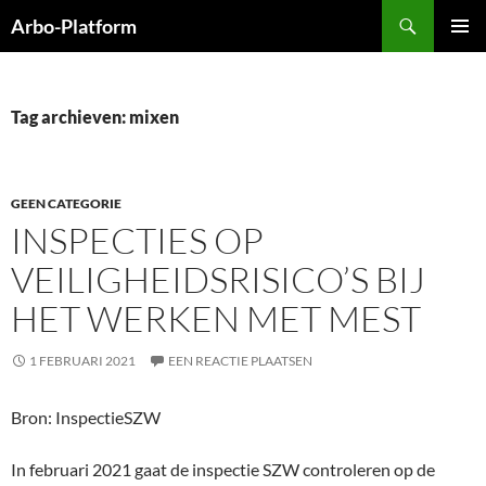
Ga
Zoeken
Arbo-Platform
naar
PRIMAI
de
MENU
inhoud
Tag archieven: mixen
GEEN CATEGORIE
INSPECTIES OP
VEILIGHEIDSRISICO’S BIJ
HET WERKEN MET MEST
1 FEBRUARI 2021
EEN REACTIE PLAATSEN
Bron: InspectieSZW
In februari 2021 gaat de inspectie SZW controleren op de