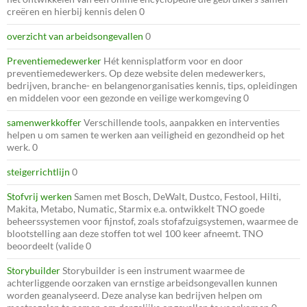
creëren en hierbij kennis delen 0
overzicht van arbeidsongevallen
0
Preventiemedewerker
Hét kennisplatform voor en door
preventiemedewerkers. Op deze website delen medewerkers,
bedrijven, branche- en belangenorganisaties kennis, tips, opleidingen
en middelen voor een gezonde en veilige werkomgeving 0
samenwerkkoffer
Verschillende tools, aanpakken en interventies
helpen u om samen te werken aan veiligheid en gezondheid op het
werk. 0
steigerrichtlijn
0
Stofvrij werken
Samen met Bosch, DeWalt, Dustco, Festool, Hilti,
Makita, Metabo, Numatic, Starmix e.a. ontwikkelt TNO goede
beheerssystemen voor fijnstof, zoals stofafzuigsystemen, waarmee de
blootstelling aan deze stoffen tot wel 100 keer afneemt. TNO
beoordeelt (valide 0
Storybuilder
Storybuilder is een instrument waarmee de
achterliggende oorzaken van ernstige arbeidsongevallen kunnen
worden geanalyseerd. Deze analyse kan bedrijven helpen om