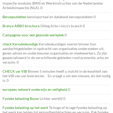
inspectie-modules (BIM) en Werkinstructies van de Nederlandse
Arbeidsinspectie (NLA). 0
Beroepsziekten
kennisportaal en databank beroepsziekten 0
Brance ARBO brochure
Úitleg Arbo risico’s branch 0
Campagnes voor een gezonde werkplek
0
check Kerndeskundige
Kerndeskundigen voeren binnen hun
aandachtsgebieden in opdracht van organisaties onderzoeken uit,
geven advies en ondersteunen organisaties en medewerkers. Ze zijn
gespecialiseerd in de verschillende gebieden rond preventie, arbo en
verzuim. 0
CHECK uw VIB
Binnen 5 minuten heeft u inzicht in de kwaliteit van
het VIB van uw leverancier. En vraagt u om een nieuwe, als dat nodig
is. 0
europees netwerk onderwijs en veiligheid
0
Fysieke belasting Bouw
Lichter werk(t) 0
Fysieke belasting op het werk
Te hoge of te lage fysieke belasting op
het werk kan leiden tot gezondheidsklachten en verzuim. Pak fysieke