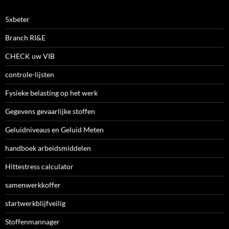
5xbeter
Branch RI&E
CHECK uw VIB
controle-lijsten
Fysieke belasting op het werk
Gegevens gevaarlijke stoffen
Geluidniveaus en Geluid Meten
handboek arbeidsmiddelen
Hittestress calculator
samenwerkkoffer
startwerkblijfveilig
Stoffenmannager