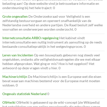
belasting aan! Op deze website vind je betrouwbare informatie en
ondersteuning bij het hele traject: 0
Grote ongevallen
De Onderzoeksraad voor Veiligheid is een
zelfstandig bestuursorgaan en opereert onafhankelijk van de
Nederlandse overheid en andere partijen. De Raad besluit zelf welke
voorvallen en onderwerpen worden onderzocht. 0
Internetconsultatie ARBO regelgeving
Het kabinet vindt
internetconsultatie een nuttig instrument als aanvulling op de reeds
bestaande consultatiepraktijk in het wetgevingsproces. 0
Leren van Incidenten
Op een bouwplaats gebeuren nog steeds veel
ongelukken, ondanks alle veiligheidsmaatregelen die we met elkaar
hebben afgesproken. Wat ging er mis? Hoe is het opgelost? Het
antwoord op deze vragen vindt u hier. 0
Machinerichtlijn
De Machinerichtlijn is een Europese wet die eisen
bevat waaraan machines bestemd voor de Europese markt moeten
voldoen. 0
Ongevals statistiek Nederland
0
OSHwiki
OSHwiki is gebaseerd op de wiki-concept (zie Wikipedia)
het ontwikkelen van een online encyclopedie die gebruikers samen